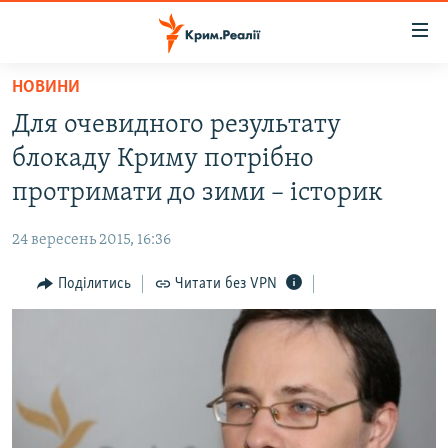
Доступність
посилання
Перейти
НОВИНИ
до
НОВИНИ
Для очевидного результату
основного
ВОДА.КРИМ
матеріалу
блокаду Криму потрібно
ВІДЕО ТА ФОТО
Перейти
протримати до зими – історик
до
ПОЛІТИКА
основної
24 вересень 2015, 16:36
БЛОГИ
навігації
Перейти
Поділитись
Читати без VPN
ПОГЛЯД
до
ІНТЕРВ'Ю
пошуку
ВСЕ ЗА ДЕНЬ
СПЕЦПРОЕКТИ
ЯК ОБІЙТИ БЛОКУВАННЯ
ДЕПОРТАЦІЯ