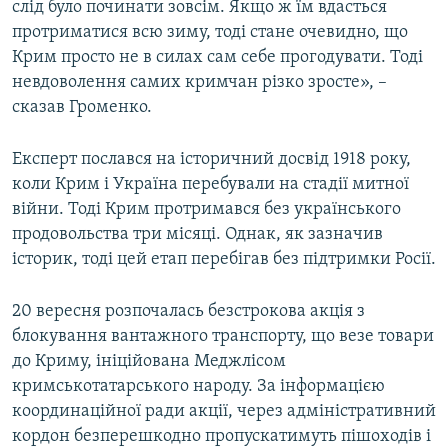
слід було починати зовсім. Якщо ж їм вдасться
протриматися всю зиму, тоді стане очевидно, що
Крим просто не в силах сам себе прогодувати. Тоді
невдоволення самих кримчан різко зросте», –
сказав Громенко.
Експерт послався на історичний досвід 1918 року,
коли Крим і Україна перебували на стадії митної
війни. Тоді Крим протримався без українського
продовольства три місяці. Однак, як зазначив
історик, тоді цей етап перебігав без підтримки Росії.
20 вересня розпочалась безстрокова акція з
блокування вантажного транспорту, що везе товари
до Криму, ініційована Меджлісом
кримськотатарського народу. За інформацією
координаційної ради акції, через адміністративний
кордон безперешкодно пропускатимуть пішоходів і