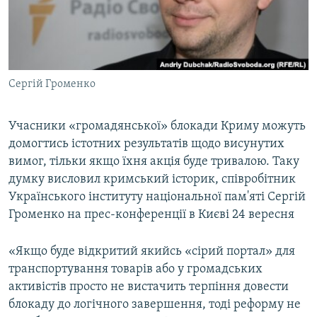
ВІДЕОУРОКИ «ELIFBE»
Русский
СВІДЧЕННЯ ОКУПАЦІЇ
Qırımtatar
УКРАЇНСЬКА ПРОБЛЕМА КРИМУ
Сергій Громенко
ДОЛУЧАЙСЯ!
ІНФОГРАФІКА
Учасники «громадянської» блокади Криму можуть
домогтись істотних результатів щодо висунутих
Усі сайти RFE/RL
вимог, тільки якщо їхня акція буде тривалою. Таку
думку висловил кримський історик, співробітник
Українського інституту національної пам'яті Сергій
Громенко на прес-конференції в Києві 24 вересня
«Якщо буде відкритий якийсь «сірий портал» для
транспортування товарів або у громадських
активістів просто не вистачить терпіння довести
блокаду до логічного завершення, тоді реформу не