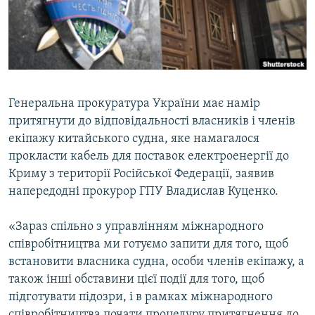
ВІДЕОУРОКИ «ELIFBE»
Русский
СВІДЧЕННЯ ОКУПАЦІЇ
Qırımtatar
УКРАЇНСЬКА ПРОБЛЕМА КРИМУ
ДОЛУЧАЙСЯ!
ІНФОГРАФІКА
Генеральна прокуратура України має намір
притягнути до відповідальності власників і членів
екіпажу китайського судна, яке намагалося
Усі сайти RFE/RL
прокласти кабель для поставок електроенергії до
Криму з території Російської Федерації, заявив
напередодні прокурор ГПУ Владислав Куценко.
«Зараз спільно з управлінням міжнародного
співробітництва ми готуємо запити для того, щоб
встановити власника судна, особи членів екіпажу, а
також інші обставини цієї події для того, щоб
підготувати підозри, і в рамках міжнародного
співробітництва почати процедуру притягнення до