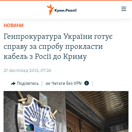
Доступність
посилання
Перейти
НОВИНИ
до
НОВИНИ
Генпрокуратура України готує
основного
ВОДА.КРИМ
матеріалу
справу за спробу прокласти
ВІДЕО ТА ФОТО
Перейти
кабель з Росії до Криму
до
ПОЛІТИКА
основної
27 листопад 2015, 07:26
БЛОГИ
навігації
Перейти
Поділитись
Читати без VPN
ПОГЛЯД
до
ІНТЕРВ'Ю
пошуку
ВСЕ ЗА ДЕНЬ
СПЕЦПРОЕКТИ
ЯК ОБІЙТИ БЛОКУВАННЯ
ДЕПОРТАЦІЯ