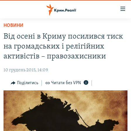
Доступність
посилання
Перейти
НОВИНИ
до
НОВИНИ
Від осені в Криму посилився тиск
основного
ВОДА.КРИМ
матеріалу
на громадських і релігійних
ВІДЕО ТА ФОТО
Перейти
активістів – правозахисники
до
ПОЛІТИКА
основної
10 грудень 2015, 14:09
БЛОГИ
навігації
Перейти
Поділитись
Читати без VPN
ПОГЛЯД
до
ІНТЕРВ'Ю
пошуку
ВСЕ ЗА ДЕНЬ
СПЕЦПРОЕКТИ
ЯК ОБІЙТИ БЛОКУВАННЯ
ДЕПОРТАЦІЯ