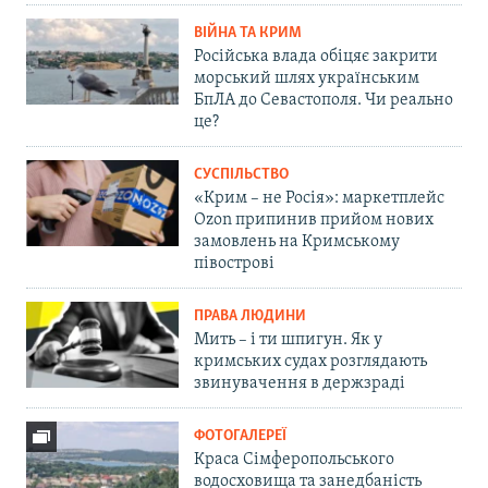
ВІЙНА ТА КРИМ
Російська влада обіцяє закрити
морський шлях українським
БпЛА до Севастополя. Чи реально
це?
СУСПІЛЬСТВО
«Крим – не Росія»: маркетплейс
Ozon припинив прийом нових
замовлень на Кримському
півострові
ПРАВА ЛЮДИНИ
Мить – і ти шпигун. Як у
кримських судах розглядають
звинувачення в держзраді
ФОТОГАЛЕРЕЇ
Краса Сімферопольського
водосховища та занедбаність