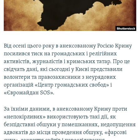
ВІДЕОУРОКИ «ELIFBE»
Русский
СВІДЧЕННЯ ОКУПАЦІЇ
Qırımtatar
УКРАЇНСЬКА ПРОБЛЕМА КРИМУ
ДОЛУЧАЙСЯ!
ІНФОГРАФІКА
Від осені цього року в анексованому Росією Криму
посилився тиск на громадських і релігійних
активістів, журналістів і кримських татар. Про це
Усі сайти RFE/RL
свідчать дані, які сьогодні у Києві представили
волонтери та правозахисники з неурядових
організацій «Центр громадських свобод» і
«Євромайдан SOS».
За їхніми даними, в анексованому Криму проти
«непокірливих» використовують такі дії, як
безпідставні обшуки у помешканнях, недопущення
адвокатів до місця проведення обшуку, «фарсові