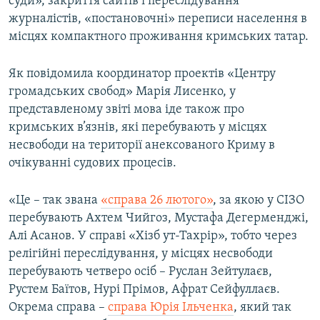
суди», закриття сайтів і переслідування
журналістів, «постановочні» переписи населення в
місцях компактного проживання кримських татар.
Як повідомила координатор проектів «Центру
громадських свобод» Марія Лисенко, у
представленому звіті мова іде також про
кримських в’язнів, які перебувають у місцях
несвободи на території анексованого Криму в
очікуванні судових процесів.
«Це – так звана
«справа 26 лютого»
, за якою у СІЗО
перебувають Ахтем Чийгоз, Мустафа Дегерменджі,
Алі Асанов. У справі «Хізб ут-Тахрір», тобто через
релігійні переслідування, у місцях несвободи
перебувають четверо осіб – Руслан Зейтулаєв,
Рустем Баїтов, Нурі Прімов, Афрат Сейфуллаєв.
Окрема справа –
справа Юрія Ільченка
, який так