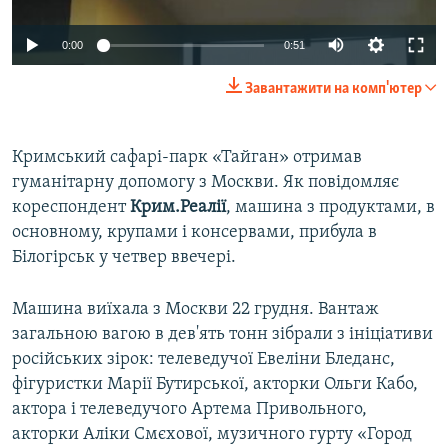
ВІДЕОУРОКИ «ELIFBE»
Русский
0:00
0:51
СВІДЧЕННЯ ОКУПАЦІЇ
Qırımtatar
Завантажити на комп'ютер
УКРАЇНСЬКА ПРОБЛЕМА КРИМУ
ДОЛУЧАЙСЯ!
ІНФОГРАФІКА
Кримський сафарі-парк «Тайган» отримав
гуманітарну допомогу з Москви. Як повідомляє
кореспондент
Крим.Реалії
, машина з продуктами, в
Усі сайти RFE/RL
основному, крупами і консервами, прибула в
Білогірськ у четвер ввечері.
Машина виїхала з Москви 22 грудня. Вантаж
загальною вагою в дев'ять тонн зібрали з ініціативи
російських зірок: телеведучої Евеліни Бледанс,
фігуристки Марії Бутирської, акторки Ольги Кабо,
актора і телеведучого Артема Привольного,
акторки Аліки Смєхової, музичного гурту «Город