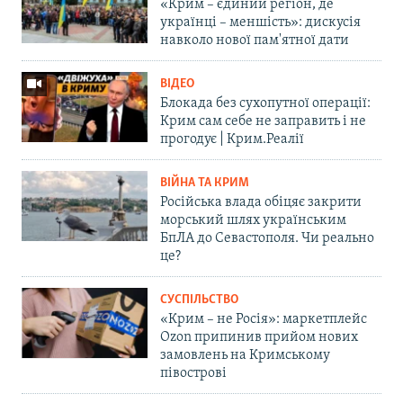
«Крим – єдиний регіон, де
українці – меншість»: дискусія
навколо нової пам'ятної дати
ВІДЕО
Блокада без сухопутної операції:
Крим сам себе не заправить і не
прогодує | Крим.Реалії
ВІЙНА ТА КРИМ
Російська влада обіцяє закрити
морський шлях українським
БпЛА до Севастополя. Чи реально
це?
СУСПІЛЬСТВО
«Крим – не Росія»: маркетплейс
Ozon припинив прийом нових
замовлень на Кримському
півострові