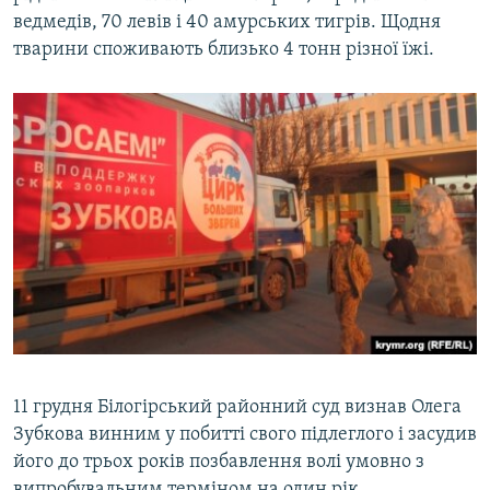
ведмедів, 70 левів і 40 амурських тигрів. Щодня
тварини споживають близько 4 тонн різної їжі.
11 грудня Білогірський районний суд визнав Олега
Зубкова винним у побитті свого підлеглого і засудив
його до трьох років позбавлення волі умовно з
випробувальним терміном на один рік.