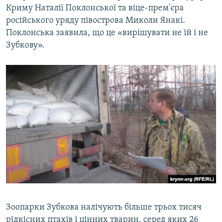
Криму Наталії Поклонської та віце-прем'єра
російського уряду півострова Миколи Янакі.
Поклонська заявила, що це «вирішувати не їй і не
Зубкову».
Зоопарки Зубкова налічують більше трьох тисяч
рідкісних птахів і цінних тварин, серед яких 26