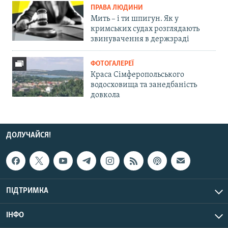
ПРАВА ЛЮДИНИ
Мить – і ти шпигун. Як у
кримських судах розглядають
звинувачення в держзраді
ФОТОГАЛЕРЕЇ
Краса Сімферопольського
водосховища та занедбаність
довкола
ДОЛУЧАЙСЯ!
ПІДТРИМКА
ІНФО