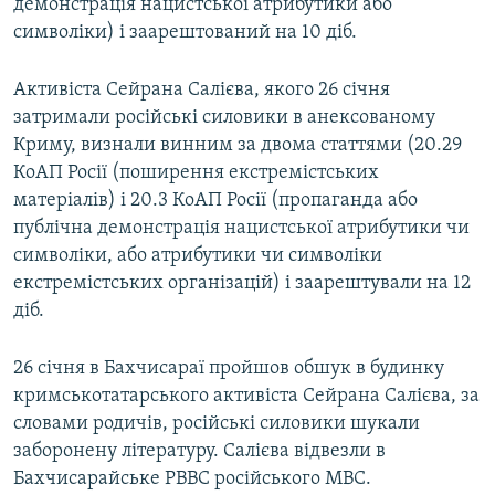
демонстрація нацистської атрибутики або
символіки) і заарештований на 10 діб.
Активіста Сейрана Салієва, якого 26 січня
затримали російські силовики в анексованому
Криму, визнали винним за двома статтями (20.29
КоАП Росії (поширення екстремістських
матеріалів) і 20.3 КоАП Росії (пропаганда або
публічна демонстрація нацистської атрибутики чи
символіки, або атрибутики чи символіки
екстремістських організацій) і заарештували на 12
діб.
26 січня в Бахчисараї пройшов обшук в будинку
кримськотатарського активіста Сейрана Салієва, за
словами родичів, російські силовики шукали
заборонену літературу. Салієва відвезли в
Бахчисарайське РВВС російського МВС.