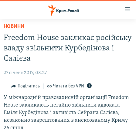
Доступність
посилання
Перейти
НОВИНИ
до
НОВИНИ
Freedom House закликає російську
основного
ВОДА.КРИМ
матеріалу
владу звільнити Курбедінова і
ВІДЕО ТА ФОТО
Перейти
Салієва
до
ПОЛІТИКА
основної
27 січень 2017, 08:27
БЛОГИ
навігації
Перейти
Поділитись
Читати без VPN
ПОГЛЯД
до
У міжнародній правозахисній організації Freedom
ІНТЕРВ'Ю
пошуку
House закликають негайно звільнити адвоката
ВСЕ ЗА ДЕНЬ
Еміля Курбедінова і активіста Сейрана Салієва,
СПЕЦПРОЕКТИ
незаконно заарештованих в анексованому Криму
26 січня.
ЯК ОБІЙТИ БЛОКУВАННЯ
ДЕПОРТАЦІЯ