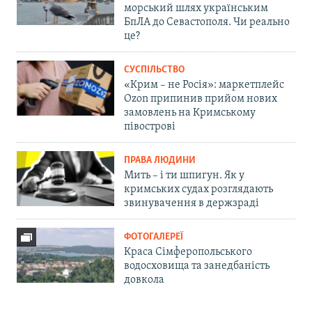
морський шлях українським
БпЛА до Севастополя. Чи реально
це?
СУСПІЛЬСТВО
«Крим – не Росія»: маркетплейс
Ozon припинив прийом нових
замовлень на Кримському
півострові
ПРАВА ЛЮДИНИ
Мить – і ти шпигун. Як у
кримських судах розглядають
звинувачення в держзраді
ФОТОГАЛЕРЕЇ
Краса Сімферопольського
водосховища та занедбаність
довкола