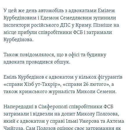
У цей же день автомобіль з адвокатами Емілем
Курбедіновим і Едемом Семедляєвим зупинили
інспектори російського ДПС у Криму. Пізніше на
місце прибули співробітники ФСБ і затримали
Курбедінова.
Також повідомлялося, що в офісі та будинку
адвоката проводився обшук.
Еміль Курбедінов є адвокатом у кількох фігурантів
«справи Хізб ут-Тахрір», «справи 26 лютого», а
також кримського журналіста Миколи Семени.
Напередодні в Сімферополі співробітники ФСБ
затримали і відвезли на допит Миколу Полозова,
який є адвокатом у справі Ільмі Умерова та Ахтема
Чийгоза. Сам Полозов оцінює своє затримання як