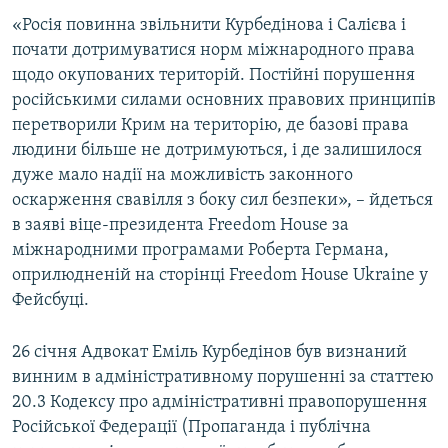
ВІДЕОУРОКИ «ELIFBE»
«Росія повинна звільнити Курбедінова і Салієва і
Русский
почати дотримуватися норм міжнародного права
СВІДЧЕННЯ ОКУПАЦІЇ
Qırımtatar
щодо окупованих територій. Постійні порушення
УКРАЇНСЬКА ПРОБЛЕМА КРИМУ
російськими силами основних правових принципів
перетворили Крим на територію, де базові права
ДОЛУЧАЙСЯ!
ІНФОГРАФІКА
людини більше не дотримуються, і де залишилося
дуже мало надії на можливість законного
оскарження свавілля з боку сил безпеки», – йдеться
Усі сайти RFE/RL
в заяві віце-президента Freedom House за
міжнародними програмами Роберта Германа,
оприлюдненій на сторінці Freedom House Ukraine у
Фейсбуці.
26 січня Адвокат Еміль Курбедінов був визнаний
винним в адміністративному порушенні за статтею
20.3 Кодексу про адміністративні правопорушення
Російської Федерації (Пропаганда і публічна