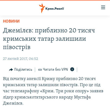
Доступність
посилання
Перейти
НОВИНИ
до
НОВИНИ
Джемілєв: приблизно 20 тисяч
основного
ВОДА.КРИМ
матеріалу
кримських татар залишили
ВІДЕО ТА ФОТО
Перейти
півострів
до
ПОЛІТИКА
основної
27 лютий 2017, 06:52
БЛОГИ
навігації
Перейти
Поділитись
Читати без VPN
ПОГЛЯД
до
Від початку анексії Криму приблизно 20 тисяч
ІНТЕРВ'Ю
пошуку
кримських татар залишили півострів. Про це під
ВСЕ ЗА ДЕНЬ
час телемарафону «Крим. Три роки опору» заявив
СПЕЦПРОЕКТИ
лідер кримськотатарського народу Мустафа
Джемілєв.
ЯК ОБІЙТИ БЛОКУВАННЯ
ДЕПОРТАЦІЯ