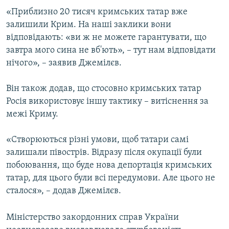
ВІДЕОУРОКИ «ELIFBE»
«Приблизно 20 тисяч кримських татар вже
Русский
залишили Крим. На наші заклики вони
СВІДЧЕННЯ ОКУПАЦІЇ
Qırımtatar
відповідають: «ви ж не можете гарантувати, що
УКРАЇНСЬКА ПРОБЛЕМА КРИМУ
завтра мого сина не вб'ють», – тут нам відповідати
нічого», – заявив Джемілєв.
ДОЛУЧАЙСЯ!
ІНФОГРАФІКА
Він також додав, що стосовно кримських татар
Росія використовує іншу тактику – витіснення за
Усі сайти RFE/RL
межі Криму.
«Створюються різні умови, щоб татари самі
залишали півострів. Відразу після окупації були
побоювання, що буде нова депортація кримських
татар, для цього були всі передумови. Але цього не
сталося», – додав Джемілєв.
Міністерство закордонних справ України