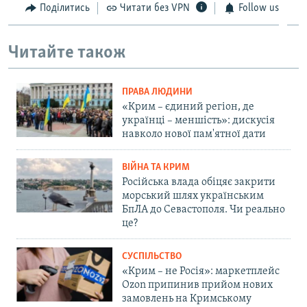
Поділитись
Читати без VPN
Follow us
Читайте також
ПРАВА ЛЮДИНИ
«Крим – єдиний регіон, де
українці – меншість»: дискусія
навколо нової пам'ятної дати
ВІЙНА ТА КРИМ
Російська влада обіцяє закрити
морський шлях українським
БпЛА до Севастополя. Чи реально
це?
СУСПІЛЬСТВО
«Крим – не Росія»: маркетплейс
Ozon припинив прийом нових
замовлень на Кримському