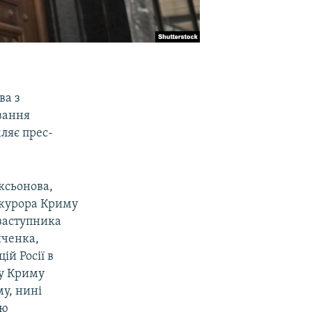
ва з
вання
ляє прес-
ксьонова,
окурора Криму
 заступника
иченка,
й Росії в
ду Криму
у, нині
лю