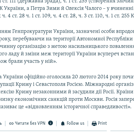
 1 ст. 111 (державна зрада), ч. 1 ст. 255 (створення злочи
КК України, а Петра Зими й Олексія Чалого – у вчиненні
 4 ст. 28 ч. 1 ст. 109, ч. 4 ст. 28, ч. 3 ст. 110, ч. 1 ст. 25
нням Генпрокуратури України, зазначені особи впродо
року, перебуваючи на території Автономної Республіки
очинну організацію з метою насильницького поваленн
ого ладу й зміни меж території України всупереч вста
кож брали участь у ній».
 України офіційно оголосила 20 лютого 2014 року поч
упації Криму і Севастополя Росією. Міжнародні організ
ексію Криму незаконними й засудили дії Росії. Країни
низку економічних санкцій проти Москви. Росія запер
називає це «відновленням історичної справедливості».
ь
Читати без VPN
Follow us
Print