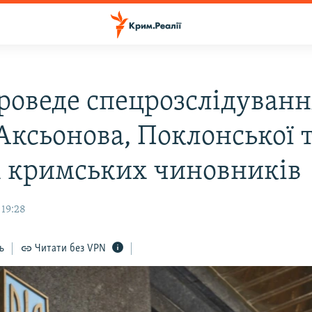
роведе спецрозслідуванн
Аксьонова, Поклонської 
 кримських чиновників
 19:28
ь
Читати без VPN