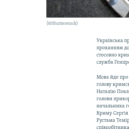
(©Shutterstock)
Українська п
проханням до
стосовно крим
служба Генпр
Мова йде про
голову кримс
Наталію Покло
голови прико
начальника го
Криму Сергія
Рустама Темі
співробітника