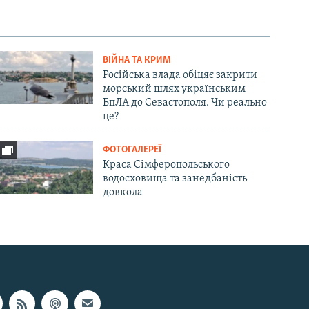
ВІЙНА ТА КРИМ
Російська влада обіцяє закрити
морський шлях українським
БпЛА до Севастополя. Чи реально
це?
ФОТОГАЛЕРЕЇ
Краса Сімферопольського
водосховища та занедбаність
довкола