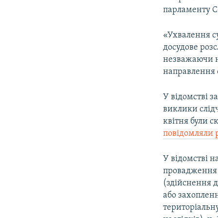
парламенту С
«Ухвалення с
досудове розс
незважаючи н
направлення о
У відомстві з
виклики слідч
квітня були с
повідомляли 
У відомстві н
провадження з
(здійснення 
або захоплення
територіальну