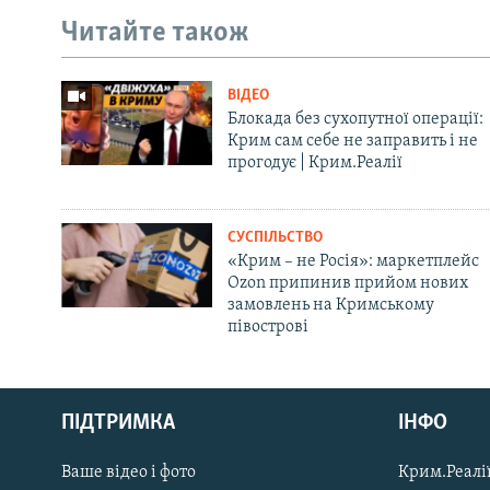
Читайте також
ВІДЕО
Блокада без сухопутної операції:
Крим сам себе не заправить і не
прогодує | Крим.Реалії
СУСПІЛЬСТВО
«Крим – не Росія»: маркетплейс
Ozon припинив прийом нових
замовлень на Кримському
півострові
Русский
ПІДТРИМКА
ІНФО
Qırımtatar
Ваше відео і фото
Крим.Реалії
ДОЛУЧАЙСЯ!