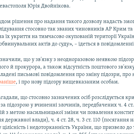
евастополя Юрія Двойнікова.
удом рішення про надання такого дозволу надасть змо
лідування стосовно так званих чиновників АР Крим та
а їх укриття на тимчасово окупованій території Украї
бвинувальних актів до суду», – ідеться в повідомленні
азначили, що у зв'язку з неодноразовою неявкою підо
ого й прокурора, а також відсутність поштового зв'язк
кладені письмові повідомлення про зміну підозри, про 
раніше
, і про нову підозру вищевказаним особам.
агадали, що стосовно зазначених осіб розслідується к
а підозрою у вчиненні злочинів, передбачених ч. 4 ст. 2
дій з метою насильницької зміни чи повалення констит
 державної влади), ч. 4 ст. 28, ч. 3 ст. 110 (посягання н
 цілісність і недоторканність України, що призвело до