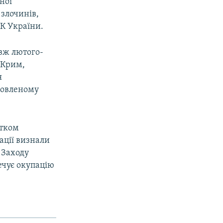
нної
 злочинів,
5 КК України.
вж лютого-
 Крим,
я
новленому
атком
ації визнали
 Заходу
ечує окупацію