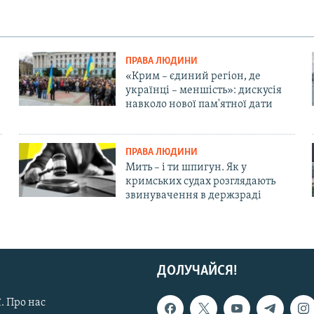
ПРАВА ЛЮДИНИ
«Крим – єдиний регіон, де
українці – меншість»: дискусія
навколо нової пам'ятної дати
ПРАВА ЛЮДИНИ
Мить – і ти шпигун. Як у
кримських судах розглядають
звинувачення в держзраді
ДОЛУЧАЙСЯ!
. Про нас