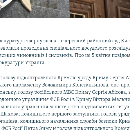
рокуратура звернулася в Печерський районний суд Киє
зволити проведення спеціального досудового розсліду
ських чиновників і силовиків. Про це 5 квітня повідом
окуратури України.
 голову підконтрольного Кремлю уряду Криму Сергія А
ького парламенту Володимира Константинова, екс-пр
нську, голову російського МВС Криму Сергія Абісова,
рдонного управління ФСБ Росії в Криму Віктора Мельн
ловного управління міністерства надзвичайних ситуаці
 Шахова, колишнього першого заступника голови уря
ргалієва, колишнього начальника служби безпеки Крим
 ФСБ Росії Петра Зиму й голову підконтрольного Крем