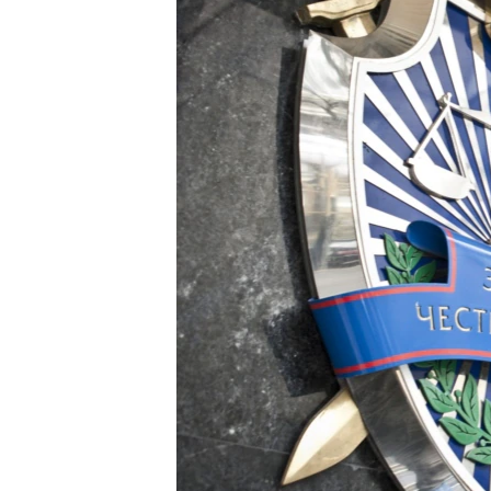
ВІДЕОУРОКИ «ELIFBE»
СВІДЧЕННЯ ОКУПАЦІЇ
УКРАЇНСЬКА ПРОБЛЕМА КРИМУ
ІНФОГРАФІКА