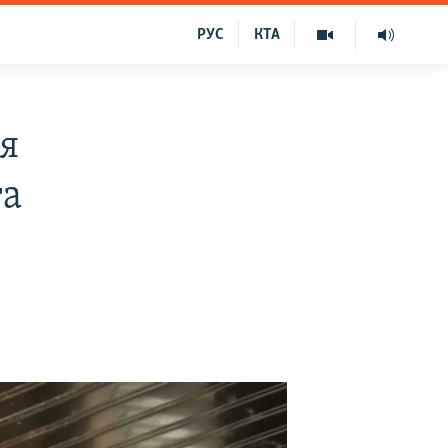
РУС
КТА
я
та