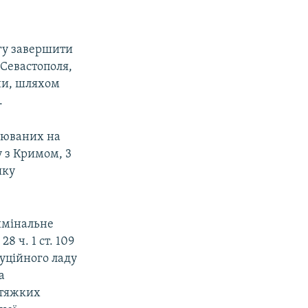
гу завершити
 Севастополя,
ни, шляхом
.
зрюваних на
у з Кримом, 3
яку
римінальне
8 ч. 1 ст. 109
уційного ладу
а
 тяжких