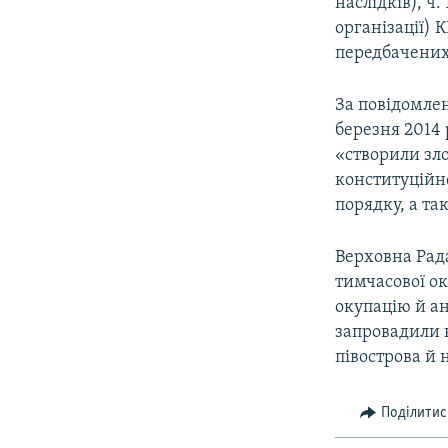
наслідків), ч.
організації) 
передбачених ч.
За повідомле
березня 2014 
«створили зл
конституційн
порядку, а та
Верховна Рада
тимчасової ок
окупацію й ан
запровадили 
півострова й 
Поділитис