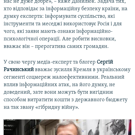
нас не дуже добре», – каже Данилюк. Задача тих,
хто відповідає за інформаційну безпеку країни, на
думку експерта: інформувати суспільство, які
інструменти та меседжі використовує Росія і для
чого, які заяви мають ознаки інформаційно-
психологічної операції. Але робити висновки,
вважає він – прерогатива самих громадян.
У свою чергу медіа-експерт та блогер
Сергій
Рачинський
вважає зусилля Кремля в українському
сегменті соцмереж малоефективними. Реальний
вплив інформаційних атак, на його думку, не
доведений, зате вони можуть бути вигідним
способом витратити кошти з державного бюджету
на так звану «гібридну війну».