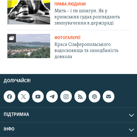
ПРАВА ЛЮДИНИ
Мить – і ти шпигун. Як у
кримських судах розглядають
звинувачення в держзраді
ФОТОГАЛЕРЕЇ
Краса Сімферопольського
водосховища та занедбаність
довкола
ДОЛУЧАЙСЯ!
ПІДТРИМКА
ІНФО