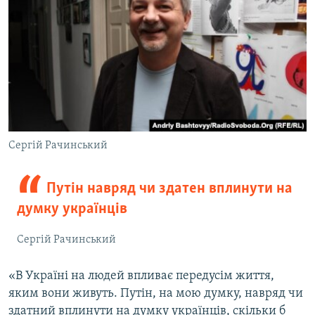
Сергій Рачинський
Путін навряд чи здатен вплинути на
думку українців
Сергій Рачинський
«В Україні на людей впливає передусім життя,
яким вони живуть. Путін, на мою думку, навряд чи
здатний вплинути на думку українців, скільки б