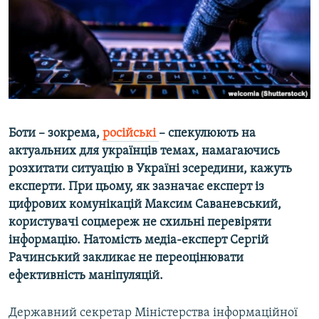
ВІДЕОУРОКИ «ELIFBE»
Русский
СВІДЧЕННЯ ОКУПАЦІЇ
Qırımtatar
УКРАЇНСЬКА ПРОБЛЕМА КРИМУ
ДОЛУЧАЙСЯ!
ІНФОГРАФІКА
Боти – зокрема,
російські
– спекулюють на
актуальних для українців темах, намагаючись
Усі сайти RFE/RL
розхитати ситуацію в Україні зсередини, кажуть
експерти. При цьому, як зазначає експерт із
цифрових комунікацій Максим Саваневський,
користувачі соцмереж не схильні перевіряти
інформацію. Натомість медіа-експерт Сергій
Рачинський закликає не переоцінювати
ефективність маніпуляцій.
Державний секретар Міністерства інформаційної