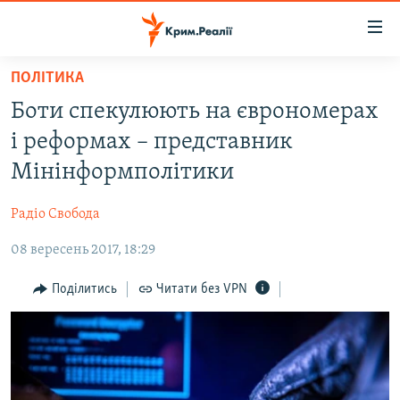
Доступність
посилання
Перейти
ПОЛІТИКА
до
НОВИНИ
Боти спекулюють на єврономерах
основного
ВОДА.КРИМ
матеріалу
і реформах – представник
ВІДЕО ТА ФОТО
Перейти
Мінінформполітики
до
ПОЛІТИКА
основної
Радіо Свобода
БЛОГИ
навігації
Перейти
08 вересень 2017, 18:29
ПОГЛЯД
до
ІНТЕРВ'Ю
Поділитись
Читати без VPN
пошуку
ВСЕ ЗА ДЕНЬ
СПЕЦПРОЕКТИ
ЯК ОБІЙТИ БЛОКУВАННЯ
ДЕПОРТАЦІЯ