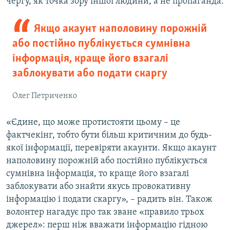
чергу, як точка зору іншої людини, а не пропаганда.
Якщо акаунт наполовину порожній
або постійно публікується сумнівна
інформація, краще його взагалі
заблокувати або подати скаргу
Олег Петриченко
«Єдине, що може протистояти цьому – це
фактчекінг, тобто бути більш критичним до будь-
якої інформації, перевіряти акаунти. Якщо акаунт
наполовину порожній або постійно публікується
сумнівна інформація, то краще його взагалі
заблокувати або знайти якусь провокативну
інформацію і подати скаргу», – радить він. Також
волонтер нагадує про так зване «правило трьох
джерел»: перш ніж вважати інформацію гідною