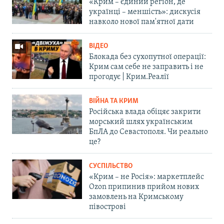
«Крим – єдиний регіон, де
українці – меншість»: дискусія
навколо нової пам'ятної дати
ВІДЕО
Блокада без сухопутної операції:
Крим сам себе не заправить і не
прогодує | Крим.Реалії
ВІЙНА ТА КРИМ
Російська влада обіцяє закрити
морський шлях українським
БпЛА до Севастополя. Чи реально
це?
СУСПІЛЬСТВО
«Крим – не Росія»: маркетплейс
Ozon припинив прийом нових
замовлень на Кримському
півострові