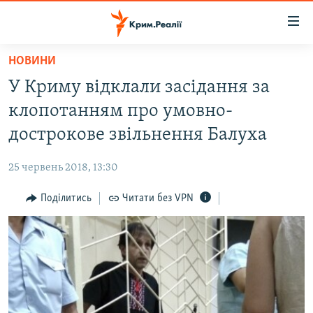
Доступність
посилання
Перейти
НОВИНИ
до
НОВИНИ
У Криму відклали засідання за
основного
ВОДА.КРИМ
матеріалу
клопотанням про умовно-
ВІДЕО ТА ФОТО
Перейти
дострокове звільнення Балуха
до
ПОЛІТИКА
основної
25 червень 2018, 13:30
БЛОГИ
навігації
Перейти
Поділитись
Читати без VPN
ПОГЛЯД
до
ІНТЕРВ'Ю
пошуку
ВСЕ ЗА ДЕНЬ
СПЕЦПРОЕКТИ
ЯК ОБІЙТИ БЛОКУВАННЯ
ДЕПОРТАЦІЯ