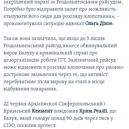
закріплений наразі за Роздольненським райсудом.
Потрібно було відправити запит про можливість
етапувати його сюди для розгляду клопотання», –
прокоментувала ситуацію адвокат
Ольга Дінзе
.
Також вона зазначила, що якщо до 5 липня
Роздольненський райсуд винесе обвинувальний
вирок Балуху в кримінальній справі про
дезорганізацію роботи ІТТ, Залізничний райсуд
може відмовити в розгляді клопотання про умовно-
дострокове звільнення через те, що активіст
перебуватиме після вироку на етапі в місце
відбування покарання.
22 червня Архієпископ Сімферопольський і
Кримський
Климент
повідомив
Крим.Реалії
, що
Балух, який голодує понад 90 днів через тиск у
СІЗО, посилив протест.