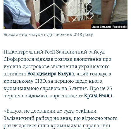
ВІДЕОУРОКИ «ELIFBE»
Русский
СВІДЧЕННЯ ОКУПАЦІЇ
Qırımtatar
УКРАЇНСЬКА ПРОБЛЕМА КРИМУ
Володимир Балух у суді, червень 2018 року
ДОЛУЧАЙСЯ!
ІНФОГРАФІКА
Підконтрольний Росії Залізничний райсуд
Сімферополя відклав розгляд клопотання про
Усі сайти RFE/RL
умовно-дострокове звільнення українського
активіста
Володимира Балуха
, який голодує в
кримському СІЗО, за першою щодо нього
кримінальною справою на 5 липня. Про це 25
червня повідомляє кореспондент
Крим.Реалії
.
«Балуха не доставили до суду, оскільки
Залізничний райсуд не знав, що відносно нього
розглядається інша кримінальна справа і він