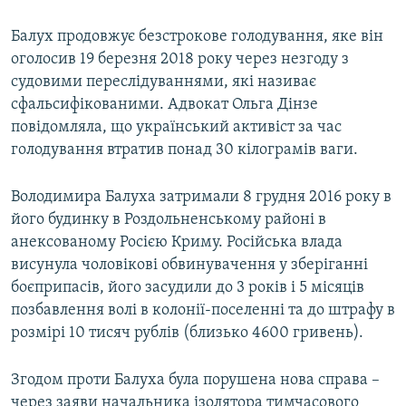
Балух продовжує безстрокове голодування, яке він
оголосив 19 березня 2018 року через незгоду з
судовими переслідуваннями, які називає
сфальсифікованими. Адвокат Ольга Дінзе
повідомляла, що український активіст за час
голодування втратив понад 30 кілограмів ваги.
Володимира Балуха затримали 8 грудня 2016 року в
його будинку в Роздольненському районі в
анексованому Росією Криму. Російська влада
висунула чоловікові обвинувачення у зберіганні
боєприпасів, його засудили до 3 років і 5 місяців
позбавлення волі в колонії-поселенні та до штрафу в
розмірі 10 тисяч рублів (близько 4600 гривень).
Згодом проти Балуха була порушена нова справа –
через заяви начальника ізолятора тимчасового