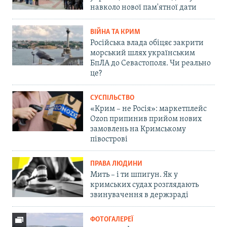
навколо нової пам'ятної дати
ВІЙНА ТА КРИМ
Російська влада обіцяє закрити
морський шлях українським
БпЛА до Севастополя. Чи реально
це?
СУСПІЛЬСТВО
«Крим – не Росія»: маркетплейс
Ozon припинив прийом нових
замовлень на Кримському
півострові
ПРАВА ЛЮДИНИ
Мить – і ти шпигун. Як у
кримських судах розглядають
звинувачення в держзраді
ФОТОГАЛЕРЕЇ