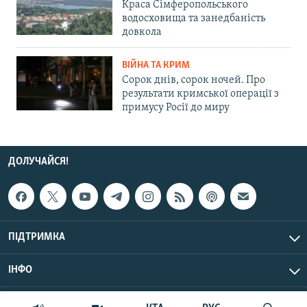
Краса Сімферопольського
водосховища та занедбаність
довкола
ВІЙНА ТА КРИМ
Сорок днів, сорок ночей. Про
результати кримської операції з
примусу Росії до миру
ДОЛУЧАЙСЯ!
ПІДТРИМКА
ІНФО
© Крим.Реалії, 2026 | Усі права застережено.