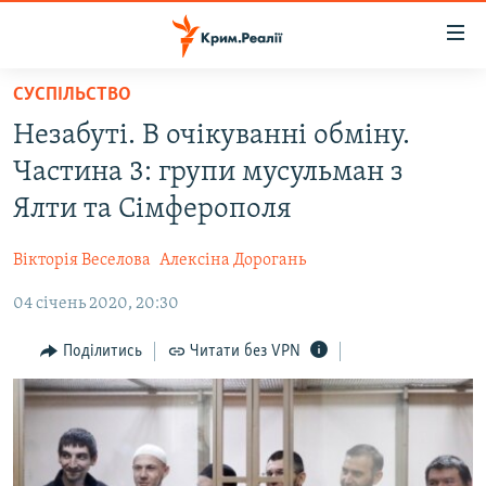
Доступність
посилання
Перейти
СУСПІЛЬСТВО
до
НОВИНИ
Незабуті. В очікуванні обміну.
основного
ВОДА.КРИМ
матеріалу
Частина 3: групи мусульман з
ВІДЕО ТА ФОТО
Перейти
Ялти та Сімферополя
до
ПОЛІТИКА
основної
Вікторія Веселова
Алексіна Дорогань
БЛОГИ
навігації
Перейти
04 січень 2020, 20:30
ПОГЛЯД
до
ІНТЕРВ'Ю
Поділитись
Читати без VPN
пошуку
ВСЕ ЗА ДЕНЬ
СПЕЦПРОЕКТИ
ЯК ОБІЙТИ БЛОКУВАННЯ
ДЕПОРТАЦІЯ