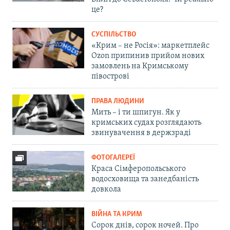
це?
СУСПІЛЬСТВО
«Крим – не Росія»: маркетплейс
Ozon припинив прийом нових
замовлень на Кримському
півострові
ПРАВА ЛЮДИНИ
Мить – і ти шпигун. Як у
кримських судах розглядають
звинувачення в держзраді
ФОТОГАЛЕРЕЇ
Краса Сімферопольського
водосховища та занедбаність
довкола
ВІЙНА ТА КРИМ
Сорок днів, сорок ночей. Про