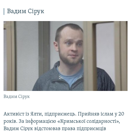
Вадим Сірук
Вадим Сірук
Активіст із Ялти, підприємець. Прийняв іслам у 20
років. За інформацією «Кримської солідарності»,
Вадим Сірук відстоював права підприємців