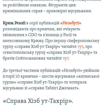
за релігійною ознакою. Фігуранти цих
кримінальних справ ‒ правовірні мусульмани.
Крим.Реалії
в серії публікацій
«Незабуті»
розповідають про кримчан, які очікують
звільнення з СІЗО та в'язниць у Росії та
анексованому Криму. Про першу сімферопольську
групу «справи Хізб ут-Тахрір» читайте
тут
, про
севастопольську групу «справи Хізб ут-Тахрір» та
братів Сейтосманових читайте
тут
.
До третьої частини публікацій «Незабуті» увійшли
історії 10 кримчан ‒ шести мусульман «ялтинської
групи» «справи Хізб ут-Тахрір» та чотирьох
мусульман зі «справи Таблігі Джемаат».
«Справа Хізб ут-Тахрір».