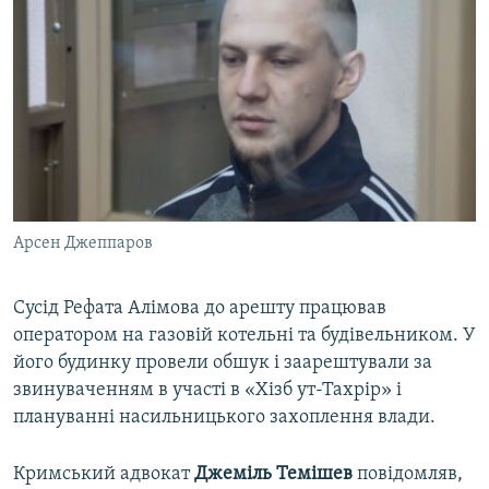
Арсен Джеппаров
Сусід Рефата Алімова до арешту працював
оператором на газовій котельні та будівельником. У
його будинку провели обшук і заарештували за
звинуваченням в участі в «Хізб ут-Тахрір» і
плануванні насильницького захоплення влади.
Кримський адвокат
Джеміль Темішев
повідомляв,