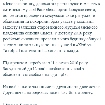
місцевого ринку, допомагав реставрувати мечеть в
ялтинському селі Василівка, організовував свята,
допомагав проводити мусульманське ритуальне
обмивання та похорони, брав участь у компанії
захисту залишків старовинного мусульманського
кладовища селища Сімеїз. У лютому 2016 року
російські силовики провели в його будинку обшук і
затримали за звинувачення в участі в «Хізб ут-
Тахрір» і плануванні захоплення влади.
Під арештом перебуває з 11 лютого 2016 року.
Засуджений до 12 років позбавлення волі з
обмеженням свободи на один рік.
На волі в нього залишилися дружина та двоє дочок.
Друга дочка народилася вже після його арешту.