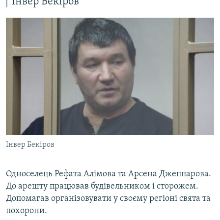
Інвер Бекіров
Інвер Бекіров
Односелець Рефата Алімова та Арсена Джеппарова.
До арешту працював будівельником і сторожем.
Допомагав організовувати у своєму регіоні свята та
похорони.