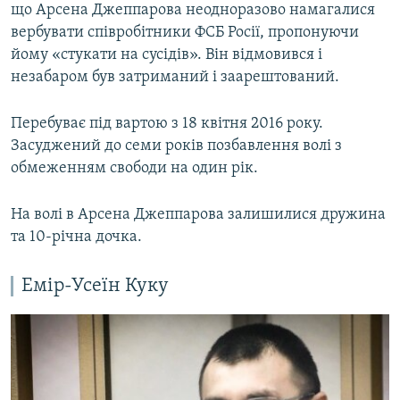
що Арсена Джеппарова неодноразово намагалися
вербувати співробітники ФСБ Росії, пропонуючи
йому «стукати на сусідів». Він відмовився і
незабаром був затриманий і заарештований.
Перебуває під вартою з 18 квітня 2016 року.
Засуджений до семи років позбавлення волі з
обмеженням свободи на один рік.
На волі в Арсена Джеппарова залишилися дружина
та 10-річна дочка.
Емір-Усеїн Куку