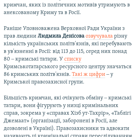
кримчан, яких із політичних мотивів утримують в
анексованому Криму та в Росії.
Раніше Уповноважена Верховної Ради України з
прав людини
Людмила Денісова
озвучувала
різну
кількість українських політв'язнів, які перебувають
в ув'язненні в Росії: від 113 до 115, серед них понад
80 ‒ кримські татари. У
списку
Кримськотатарського ресурсного центру значаться
86 кримських політв'язнів.
Такі ж цифри
‒ у
Кримської правозахисної групи.
Більшість кримчан, які очікують обміну ‒ кримські
татари, вони фігурують у низці кримінальних
справ, зокрема у «справах Хізб ут-Тахрір», «Таблігі
Джемаат» (організації, заборонені в Росії, але
дозволені в Україні). Правозахисники та адвокати
називають ці кримінальні справи переслідуванням