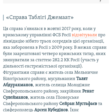
«Справа Таблігі Джемаат»
Ця справа з'явилася в жовтні 2017 року, коли у
кримському управлінні ФСБ Росії
відзвітували
про
ліквідацію нібито трьох осередків цієї організації,
яка заборонена в Росії з 2009 року. В межах справи
були заарештовані четверо кримських татар, яких
звинуватили за статтею 282.2 КК Росії (участь у
діяльності екстремістської організації).
Фігурантами справи є житель села Мельничне
Білогірського району, мусульманин
Талят
Абдурахманов
, житель селища Молодіжне
Сімферопольського району, закрійник
Ренат
Сулейманов
, житель села Піонерське
Сімферопольського району
Сейран Мустафаєв
та
сімферополець
Арсен Кубедінов
. Їхнє