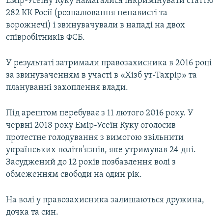
Емір-Усеїну Куку намагалися інкримінувати статтю
282 КК Росії (розпалювання ненависті та
ворожнечі) і звинувачували в нападі на двох
співробітників ФСБ.
У результаті затримали правозахисника в 2016 році
за звинуваченням в участі в «Хізб ут-Тахрір» та
плануванні захоплення влади.
Під арештом перебуває з 11 лютого 2016 року. У
червні 2018 року Емір-Усеїн Куку оголосив
протестне голодування з вимогою звільнити
українських політв'язнів, яке утримував 24 дні.
Засуджений до 12 років позбавлення волі з
обмеженням свободи на один рік.
На волі у правозахисника залишаються дружина,
дочка та син.