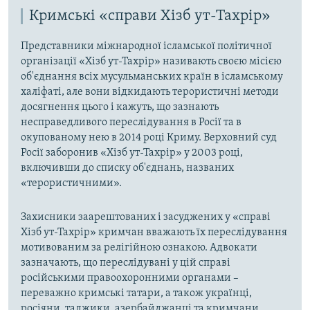
Кримські «справи Хізб ут-Тахрір»
Представники міжнародної ісламської політичної
організації «Хізб ут-Тахрір» називають своєю місією
об'єднання всіх мусульманських країн в ісламському
халіфаті, але вони відкидають терористичні методи
досягнення цього і кажуть, що зазнають
несправедливого переслідування в Росії та в
окупованому нею в 2014 році Криму. Верховний суд
Росії заборонив «Хізб ут-Тахрір» у 2003 році,
включивши до списку об'єднань, названих
«терористичними».
Захисники заарештованих і засуджених у «справі
Хізб ут-Тахрір» кримчан вважають їх переслідування
мотивованим за релігійною ознакою. Адвокати
зазначають, що переслідувані у цій справі
російськими правоохоронними органами –
переважно кримські татари, а також українці,
росіяни, таджики, азербайджанці та кримчани