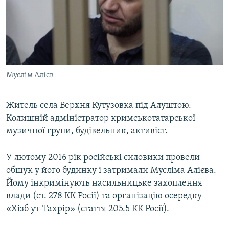
Муслім Алієв
Житель села Верхня Кутузовка під Алуштою.
Колишній адміністратор кримськотатарської
музичної групи, будівельник, активіст.
У лютому 2016 рік російські силовики провели
обшук у його будинку і затримали Мусліма Алієва.
Йому інкримінують насильницьке захоплення
влади (ст. 278 КК Росії) та організацію осередку
«Хізб ут-Тахрір» (стаття 205.5 КК Росії).