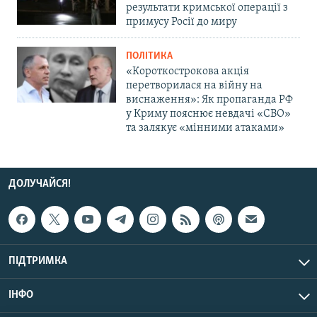
результати кримської операції з
примусу Росії до миру
ПОЛІТИКА
«Короткострокова акція
перетворилася на війну на
виснаження»: Як пропаганда РФ
у Криму пояснює невдачі «СВО»
та залякує «мінними атаками»
ДОЛУЧАЙСЯ!
ПІДТРИМКА
ІНФО