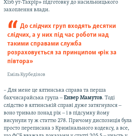
Хізб ут-Тахрір» підготовку до насильницького
захоплення влади.
До слідчих груп входять десятки
слідчих, а у них під час роботи над
такими справами служба
розраховується за принципом «рік за
півтора»
Еміль Курбедінов
– Для мене це ялтинська справа та перша
бахчисарайська група ‒
Енвер Мамутов
. Тоді
слідство в ялтинській справі дуже затягнулося ‒
воно тривало понад рік ‒ і в підсумку йому
висунули ту ж статтю 278. Причому диспозиція була
просто переписана з Кримінального кодексу, а все,
що ФСБ вважала доказами у статті 205.5 ‒ участь у