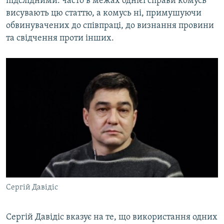
підслідними: часто в межах однієї справи комусь
висувають цю статтю, а комусь ні, примушуючи
обвинувачених до співпраці, до визнання провини
та свідчення проти інших.
Сергій Давідіс
Сергій Давідіс вказує на те, що використання одних