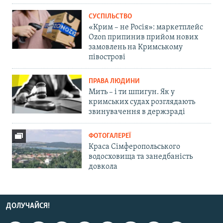
СУСПІЛЬСТВО
«Крим – не Росія»: маркетплейс
Ozon припинив прийом нових
замовлень на Кримському
півострові
ПРАВА ЛЮДИНИ
Мить – і ти шпигун. Як у
кримських судах розглядають
звинувачення в держзраді
ФОТОГАЛЕРЕЇ
Краса Сімферопольського
водосховища та занедбаність
довкола
ДОЛУЧАЙСЯ!