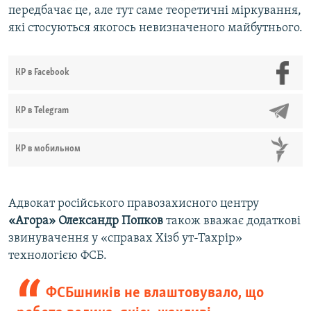
передбачає це, але тут саме теоретичні міркування,
які стосуються якогось невизначеного майбутнього.
КР в Facebook
КР в Telegram
КР в мобильном
Адвокат російського правозахисного центру
«Агора»
Олександр Попков
також вважає додаткові
звинувачення у «справах Хізб ут-Тахрір»
технологією ФСБ.
ФСБшників не влаштовувало, що