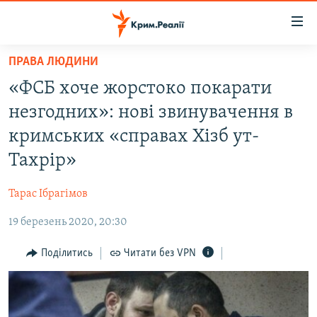
Доступність
посилання
Перейти
ПРАВА ЛЮДИНИ
до
НОВИНИ
«ФСБ хоче жорстоко покарати
основного
ВОДА.КРИМ
матеріалу
незгодних»: нові звинувачення в
ВІДЕО ТА ФОТО
Перейти
кримських «справах Хізб ут-
до
ПОЛІТИКА
Тахрір»
основної
БЛОГИ
навігації
Тарас Ібрагімов
Перейти
ПОГЛЯД
до
19 березень 2020, 20:30
ІНТЕРВ'Ю
пошуку
ВСЕ ЗА ДЕНЬ
Поділитись
Читати без VPN
СПЕЦПРОЕКТИ
ЯК ОБІЙТИ БЛОКУВАННЯ
ДЕПОРТАЦІЯ