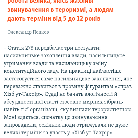
робота велика, якісь жахливі
звинувачення в тероризмі, а людям
дають терміни від 5 до 12 років
Олександр Попков
– Стаття 278 передбачає три постулати:
насильницьке захоплення влади, насильницьке
утримання влади та насильницьку зміну
конституційного ладу. На практиці найчастіше
застосовується саме насильницьке захоплення, яке
переважно ставиться в провину фігурантам «справ
Хізб ут-Тахрір». Судді не бачать алогічності й
абсурдності цієї статті стосовно мирних зібрань
навіть тієї організації, яку визнали терористичною.
Мені здається, спочатку це звинувачення
запровадили, оскільки люди отримували не дуже
великі терміни за участь у «Хізб ут-Тахрір».