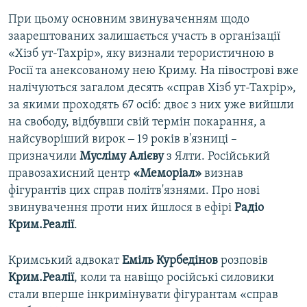
При цьому основним звинуваченням щодо
заарештованих залишається участь в організації
«Хізб ут-Тахрір», яку визнали терористичною в
Росії та анексованому нею Криму. На півострові вже
налічуються загалом десять «справ Хізб ут-Тахрір»,
за якими проходять 67 осіб: двоє з них уже вийшли
на свободу, відбувши свій термін покарання, а
найсуворіший вирок ‒ 19 років в'язниці –
призначили
Мусліму Алієву
з Ялти. Російський
правозахисний центр
«Меморіал»
визнав
фігурантів цих справ політв'язнями. Про нові
звинувачення проти них йшлося в ефірі
Радіо
Крим.Реалії
.
Кримський адвокат
Еміль Курбедінов
розповів
Крим.Реалії
, коли та навіщо російські силовики
стали вперше інкримінувати фігурантам «справ