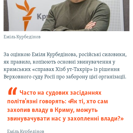
Еміль Курбедінов
За оцінкою Еміля Курбедінова, російські силовики,
як правило, копіюють основні звинувачення у
кримських «справах Хізб ут-Тахрір» із рішення
Верховного суду Росії про заборону цієї організації.
Часто на судових засіданнях
політв'язні говорять: «Як ті, хто сам
захопив владу в Криму, можуть
звинувачувати нас у захопленні влади?»
Еміль Курбедінов