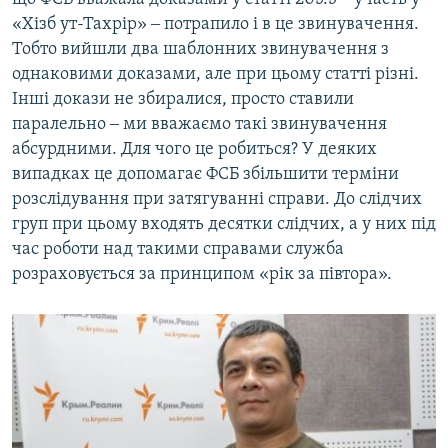
«Хізб ут-Тахрір» ‒ потрапило і в це звинувачення.
Тобто вийшли два шаблонних звинувачення з
однаковими доказами, але при цьому статті різні.
Інші докази не збиралися, просто ставили
паралельно ‒ ми вважаємо такі звинувачення
абсурдними. Для чого це робиться? У деяких
випадках це допомагає ФСБ збільшити терміни
розслідування при затягуванні справи. До слідчих
груп при цьому входять десятки слідчих, а у них під
час роботи над такими справами служба
розраховується за принципом «рік за півтора».