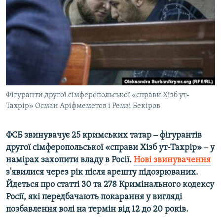
ВІДЕОУРОКИ «ELIFBE»
Русский
СВІДЧЕННЯ ОКУПАЦІЇ
Qırımtatar
УКРАЇНСЬКА ПРОБЛЕМА КРИМУ
ДОЛУЧАЙСЯ!
ІНФОГРАФІКА
Фігуранти другої сімферопольської «справи Хізб ут-
Тахрір» Осман Аріфмеметов і Ремзі Бекіров
Усі сайти RFE/RL
ФСБ звинувачує 25 кримських татар ‒ фігурантів
другої сімферопольської «справи Хізб ут-Тахрір» ‒ у
намірах захопити владу в Росії.
Нові звинувачення
з'явилися через рік після арешту підозрюваних.
Йдеться про статті 30 та 278 Кримінального кодексу
Росії, які передбачають покарання у вигляді
позбавлення волі на термін від 12 до 20 років.