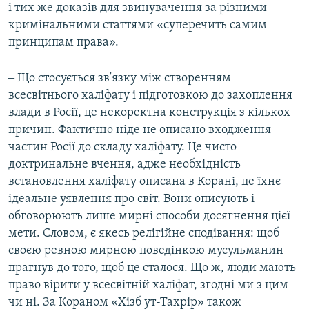
і тих же доказів для звинувачення за різними
кримінальними статтями «суперечить самим
принципам права».
‒ Що стосується зв'язку між створенням
всесвітнього халіфату і підготовкою до захоплення
влади в Росії, це некоректна конструкція з кількох
причин. Фактично ніде не описано входження
частин Росії до складу халіфату. Це чисто
доктринальне вчення, адже необхідність
встановлення халіфату описана в Корані, це їхнє
ідеальне уявлення про світ. Вони описують і
обговорюють лише мирні способи досягнення цієї
мети. Словом, є якесь релігійне сподівання: щоб
своєю ревною мирною поведінкою мусульманин
прагнув до того, щоб це сталося. Що ж, люди мають
право вірити у всесвітній халіфат, згодні ми з цим
чи ні. За Кораном «Хізб ут-Тахрір» також