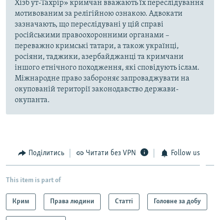
Хізб ут-Тахрір» кримчан вважають їх переслідування
мотивованим за релігійною ознакою. Адвокати
зазначають, що переслідувані у цій справі
російськими правоохоронними органами –
переважно кримські татари, а також українці,
росіяни, таджики, азербайджанці та кримчани
іншого етнічного походження, які сповідують іслам.
Міжнародне право забороняє запроваджувати на
окупованій території законодавство держави-
окупанта.
Поділитись
Читати без VPN
Follow us
This item is part of
Крим
Права людини
Статті
Головне за добу