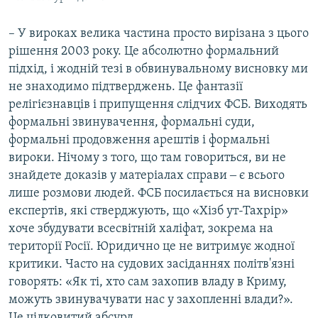
– У вироках велика частина просто вирізана з цього
рішення 2003 року. Це абсолютно формальний
підхід, і жодній тезі в обвинувальному висновку ми
не знаходимо підтверджень. Це фантазії
релігієзнавців і припущення слідчих ФСБ. Виходять
формальні звинувачення, формальні суди,
формальні продовження арештів і формальні
вироки. Нічому з того, що там говориться, ви не
знайдете доказів у матеріалах справи ‒ є всього
лише розмови людей. ФСБ посилається на висновки
експертів, які стверджують, що «Хізб ут-Тахрір»
хоче збудувати всесвітній халіфат, зокрема на
території Росії. Юридично це не витримує жодної
критики. Часто на судових засіданнях політв'язні
говорять: «Як ті, хто сам захопив владу в Криму,
можуть звинувачувати нас у захопленні влади?».
Це цілковитий абсурд.