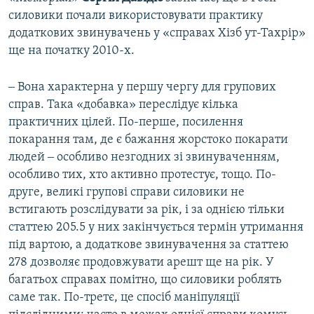
силовики почали використовувати практику
додаткових звинувачень у «справах Хізб ут-Тахрір»
ще на початку 2010-х.
‒ Вона характерна у першу чергу для групових
справ. Така «добавка» переслідує кілька
практичних цілей. По-перше, посилення
покарання там, де є бажання жорстоко покарати
людей ‒ особливо незгодних зі звинуваченням,
особливо тих, хто активно протестує, тощо. По-
друге, великі групові справи силовики не
встигають розслідувати за рік, і за однією тільки
статтею 205.5 у них закінчується термін утримання
під вартою, а додаткове звинувачення за статтею
278 дозволяє продовжувати арешт ще на рік. У
багатьох справах помітно, що силовики роблять
саме так. По-третє, це спосіб маніпуляції