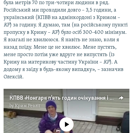
була метрів 70 по три-чотири людини в ряд.
Російський ми проходили довго – 3,5 години, а
український (КПВВ на адмінкордоні з Кримом –
КР
) за годину. Я думаю, там (на російському пункті
пропуску в Криму –
КР
) було осіб 300-400 мінімум.
Я взагалі не хвилююся. Я навіть не знаю, коли я
назад поїду. Мене це не хвилює. Мене пустять,
мене просто потім уже вдруге не випустять (із
Криму на материкову частину України –
КР
). А
додому я заїду в будь-якому випадку», – зазначив
Олексій.
КПВВ «Чонгар»: п'ять годин очікування і черга до 400 осіб – очевидець (відео)
by
Крим.Реалії
No media source currently available