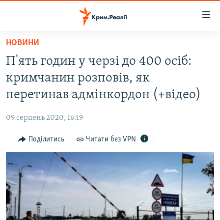
Доступність
посилання
Перейти
НОВИНИ
до
НОВИНИ
П'ять годин у черзі до 400 осіб:
основного
ВОДА.КРИМ
матеріалу
кримчанин розповів, як
ВІДЕО ТА ФОТО
Перейти
перетинав адмінкордон (+відео)
до
ПОЛІТИКА
основної
09 серпень 2020, 16:19
БЛОГИ
навігації
Перейти
Поділитись
Читати без VPN
ПОГЛЯД
до
ІНТЕРВ'Ю
пошуку
ВСЕ ЗА ДЕНЬ
СПЕЦПРОЕКТИ
ЯК ОБІЙТИ БЛОКУВАННЯ
ДЕПОРТАЦІЯ