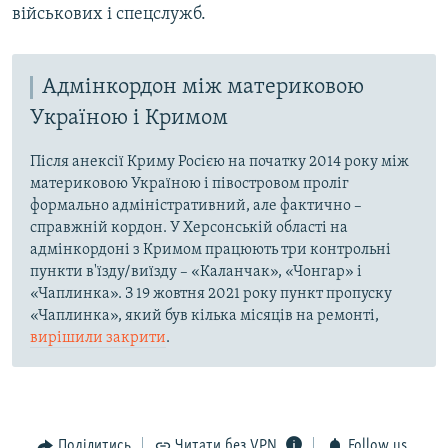
військових і спецслужб.
Адмінкордон між материковою
Україною і Кримом
Після анексії Криму Росією на початку 2014 року між
материковою Україною і півостровом проліг
формально адміністративний, але фактично –
справжній кордон. У Херсонській області на
адмінкордоні з Кримом працюють три контрольні
пункти в'їзду/виїзду – «Каланчак», «Чонгар» і
«Чаплинка». З 19 жовтня 2021 року пункт пропуску
«Чаплинка», який був кілька місяців на ремонті,
вирішили закрити
.
Поділитись
Читати без VPN
Follow us