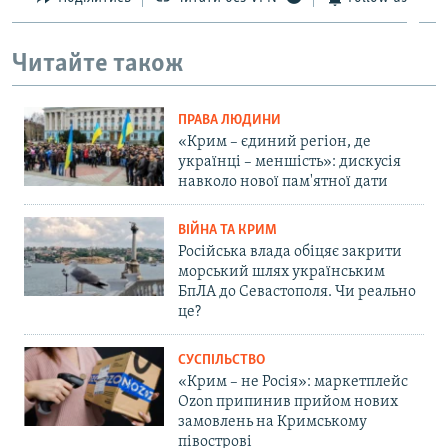
Читайте також
ПРАВА ЛЮДИНИ
«Крим – єдиний регіон, де
українці – меншість»: дискусія
навколо нової пам'ятної дати
ВІЙНА ТА КРИМ
Російська влада обіцяє закрити
морський шлях українським
БпЛА до Севастополя. Чи реально
це?
СУСПІЛЬСТВО
«Крим – не Росія»: маркетплейс
Ozon припинив прийом нових
замовлень на Кримському
півострові