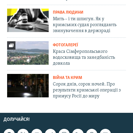
ПРАВА ЛЮДИНИ
Мить – і ти шпигун. Як у
кримських судах розглядають
звинувачення в держзраді
ФОТОГАЛЕРЕЇ
Краса Сімферопольського
водосховища та занедбаність
довкола
ВІЙНА ТА КРИМ
Сорок днів, сорок ночей. Про
результати кримської операції з
примусу Росії до миру
ДОЛУЧАЙСЯ!