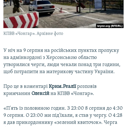
ВІДЕОУРОКИ «ELIFBE»
Русский
СВІДЧЕННЯ ОКУПАЦІЇ
Qırımtatar
УКРАЇНСЬКА ПРОБЛЕМА КРИМУ
КПВВ «Чонгар». Архівне фото
ДОЛУЧАЙСЯ!
ІНФОГРАФІКА
У ніч на 9 серпня на російських пунктах пропуску
на адмінкордоні з Херсонською областю
Усі сайти RFE/RL
утворилися черги, люди чекали понад три години,
щоб потрапити на материкову частину України.
Про це в коментарі
Крим.Реалії
розповів
кримчанин
Олексій
на КПВВ «Чонгар».
«П'ять із половиною годин. З 23:00 8 серпня до 4:30
9 серпня. О 23:00 ми під'їхали, я став у чергу. О 4:28
я дав прикордоннику «зелений квиточок». Черга