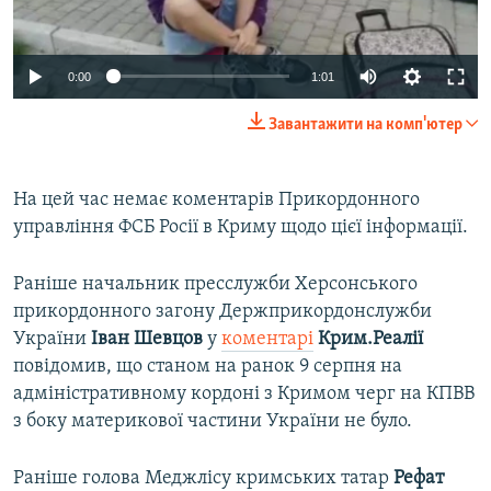
Auto
0:00
1:01
240p
Завантажити на комп'ютер
360p
Auto
240p
360p
480p
480p
На цей час немає коментарів Прикордонного
управління ФСБ Росії в Криму щодо цієї інформації.
720p
720p
1080p
1080p
Раніше начальник пресслужби Херсонського
прикордонного загону Держприкордонслужби
України
Іван Шевцов
у
коментарі
Крим.Реалії
повідомив, що станом на ранок 9 серпня на
адміністративному кордоні з Кримом черг на КПВВ
з боку материкової частини України не було.
Раніше голова Меджлісу кримських татар
Рефат