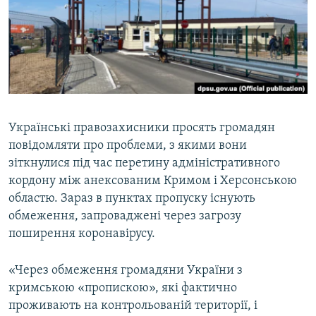
ВІДЕОУРОКИ «ELIFBE»
Русский
СВІДЧЕННЯ ОКУПАЦІЇ
Qırımtatar
УКРАЇНСЬКА ПРОБЛЕМА КРИМУ
ДОЛУЧАЙСЯ!
ІНФОГРАФІКА
Українські правозахисники просять громадян
повідомляти про проблеми, з якими вони
Усі сайти RFE/RL
зіткнулися під час перетину адміністративного
кордону між анексованим Кримом і Херсонською
областю. Зараз в пунктах пропуску існують
обмеження, запроваджені через загрозу
поширення коронавірусу.
«Через обмеження громадяни України з
кримською «пропискою», які фактично
проживають на контрольованій території, і