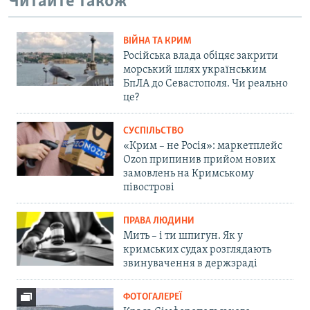
Читайте також
ВІЙНА ТА КРИМ
Російська влада обіцяє закрити
морський шлях українським
БпЛА до Севастополя. Чи реально
це?
СУСПІЛЬСТВО
«Крим – не Росія»: маркетплейс
Ozon припинив прийом нових
замовлень на Кримському
півострові
ПРАВА ЛЮДИНИ
Мить – і ти шпигун. Як у
кримських судах розглядають
звинувачення в держзраді
ФОТОГАЛЕРЕЇ