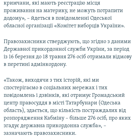
кримчани, які мають реєстрацію місця
проживання на материку, не можуть потрапити
додому», – йдеться в повідомленні Одеської
обласної організації «Комітет виборців України».
Правозахисники стверджують, що згідно з даними
Державної прикордонної служби Укрїни, за період
із 16 березня до 18 травня 276 осіб отримали відмову
в перетині адмінкордону.
«Також, виходячи з тих історій, які ми
спостерігаємо в соціальних мережах і тих
повідомлень і дзвінків, які отримує Громадський
центр правосуддя в місті Татарбунари (Одеська
область), здається, що кількість постраждалих від
розпорядження Кабміну – більше 276 осіб, про яких
згадує державна прикордонна служба», –
зазначають правозахисники.