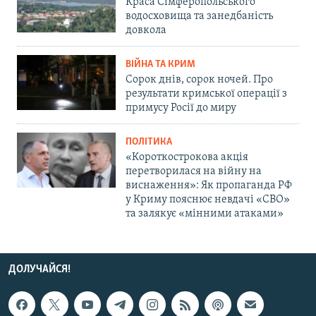
Краса Сімферопольського
водосховища та занедбаність
довкола
ВІЙНА ТА КРИМ
Сорок днів, сорок ночей. Про
результати кримської операції з
примусу Росії до миру
ПОЛІТИКА
«Короткострокова акція
перетворилася на війну на
виснаження»: Як пропаганда РФ
у Криму пояснює невдачі «СВО»
та залякує «мінними атаками»
ДОЛУЧАЙСЯ!