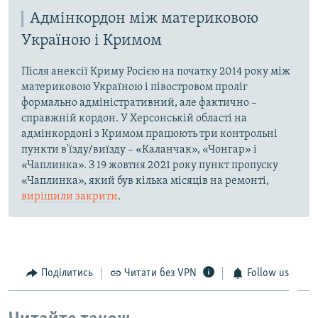
Адмінкордон між материковою
Україною і Кримом
Після анексії Криму Росією на початку 2014 року між
материковою Україною і півостровом проліг
формально адміністративний, але фактично –
справжній кордон. У Херсонській області на
адмінкордоні з Кримом працюють три контрольні
пункти в'їзду/виїзду – «Каланчак», «Чонгар» і
«Чаплинка». З 19 жовтня 2021 року пункт пропуску
«Чаплинка», який був кілька місяців на ремонті,
вирішили закрити
.
Поділитись
Читати без VPN
Follow us