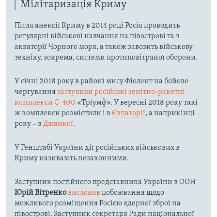
Мілітаризація Криму
Після анексії Криму в 2014 році Росія проводить
регулярні військові навчання на півострові та в
акваторії Чорного моря, а також завозить військову
техніку, зокрема, системи протиповітряної оборони.
У січні 2018 року в районі мису Фіолент на бойове
чергування
заступили російські зенітно-ракетні
комплекси С-400
«Тріумф». У вересні 2018 року такі
ж комплекси розмістили і в
Євпаторії
, а наприкінці
року – в
Джанкої
.
У Генштабі України дії російських військових в
Криму називають незаконними.
Заступник постійного представника України в ООН
Юрій Вітренко
висловив
побоювання щодо
можливого розміщення Росією ядерної зброї на
півострові. Заступник секретаря Ради національної