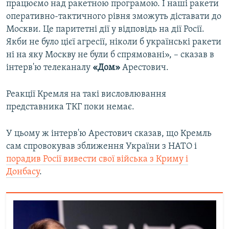
працюємо над ракетною програмою. І наші ракети
оперативно-тактичного рівня зможуть діставати до
Москви. Це паритетні дії у відповідь на дії Росії.
Якби не було цієї агресії, ніколи б українські ракети
ні на яку Москву не були б спрямовані», – сказав в
інтерв'ю телеканалу
«Дом»
Арестович.
Реакції Кремля на такі висловлювання
представника ТКГ поки немає.
У цьому ж інтерв'ю Арестович сказав, що Кремль
сам спровокував зближення України з НАТО і
порадив Росії вивести свої війська з Криму і
Донбасу
.