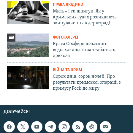
ПРАВА ЛЮДИНИ
Мить – і ти шпигун. Як у
кримських судах розглядають
звинувачення в держзраді
ФОТОГАЛЕРЕЇ
Краса Сімферопольського
водосховища та занедбаність
довкола
ВІЙНА ТА КРИМ
Сорок днів, сорок ночей. Про
результати кримської операції з
примусу Росії до миру
ДОЛУЧАЙСЯ!