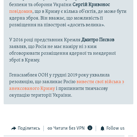
безпеки та оборони України
Сергій Кривонос
повідомив
, що в Криму є кілька об'єктів, де може бути
ядерна зброя. Він вважає, що можливість її
розміщення на півострові «досить велика».
У 2016 році представник Кремля
Дмитро Пєсков
заявляв, що Росія не має наміру ні з ким
обговорювати розміщення ядерної та неядерної
зброї в Криму.
Генасамблея ООН у грудні 2019 року ухвалила
резолюцію, що закликає Росію
вивести свої війська з
анексованого Криму
і припинити тимчасову
окупацію території України.
Поділитись
Читати без VPN
Follow us