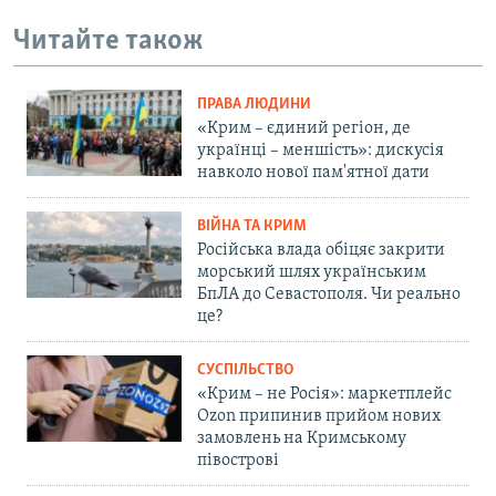
Читайте також
ПРАВА ЛЮДИНИ
«Крим – єдиний регіон, де
українці – меншість»: дискусія
навколо нової пам'ятної дати
ВІЙНА ТА КРИМ
Російська влада обіцяє закрити
морський шлях українським
БпЛА до Севастополя. Чи реально
це?
СУСПІЛЬСТВО
«Крим – не Росія»: маркетплейс
Ozon припинив прийом нових
замовлень на Кримському
півострові