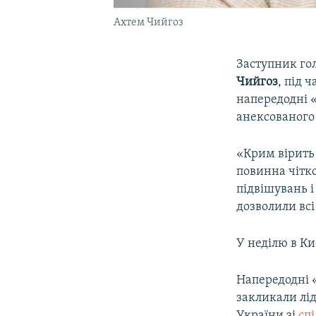
Ахтем Чийгоз
Заступник го
Чийгоз
, під 
напередодні «
анексованого 
«Крим вірить 
повинна чітко
підвішувань 
дозволили всі 
У неділю в Ки
Напередодні 
закликали лі
України зі
сп