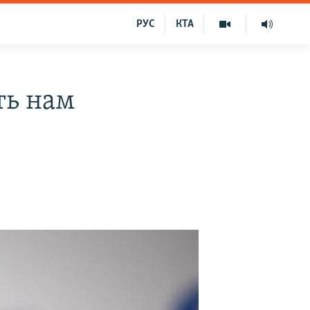
РУС
КТА
ть нам