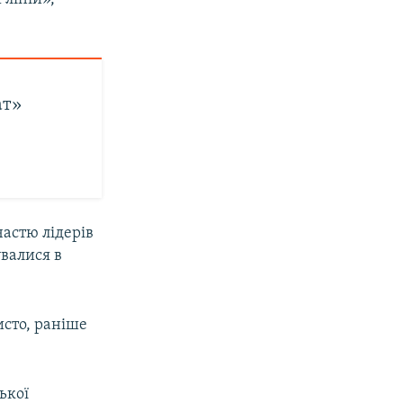
ат»
частю лідерів
увалися в
исто, раніше
ької