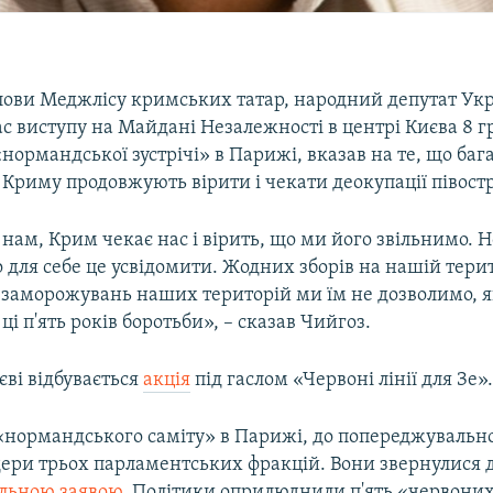
лови Меджлісу кримських татар, народний депутат Ук
час виступу на Майдані Незалежності в центрі Києва 8 г
нормандської зустрічі» в Парижі, вказав на те, що баг
Криму продовжують вірити і чекати деокупації півост
нам, Крим чекає нас і вірить, що ми його звільнимо. Н
 для себе це усвідомити. Жодних зборів на нашій тери
і заморожувань наших територій ми їм не дозволимо, я
ці п'ять років боротьби», – сказав Чийгоз.
єві відбувається
акція
під гаслом «Червоні лінії для Зе»
«нормандського саміту» в Парижі, до попереджувальної
дери трьох парламентських фракцій. Вони звернулися 
ільною заявою
. Політики оприлюднили п'ять «червоних