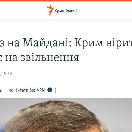
з на Майдані: Крим віри
є на звільнення
 15:52
ь
Читати без VPN