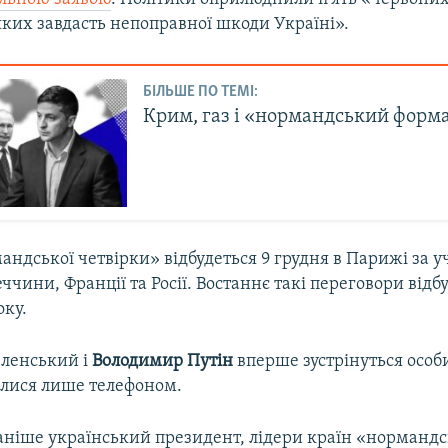
ких завдасть непоправної шкоди Україні».
БІЛЬШЕ ПО ТЕМІ:
Крим, газ і «нормандський форм
андської четвірки» відбудеться 9 грудня в Парижі за у
ччини, Франції та Росії. Востаннє такі переговори відб
оку.
ленський і
Володимир Путін
вперше зустрінуться особ
алися лише телефоном.
раніше український президент, лідери країн «нормандс