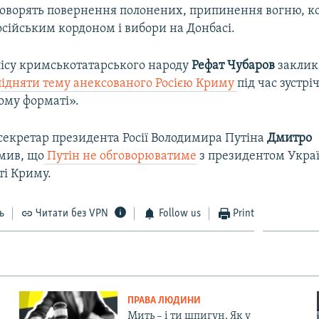
говорять повернення полонених, припинення вогню, к
осійським кордоном і вибори на Донбасі.
ісу кримськотатарського народу
Рефат Чубаров
заклик
підняти тему анексованого Росією Криму
під час зустріч
му форматі».
ссекретар президента Росії Володимира Путіна
Дмитро
мив, що
Путін не обговорюватиме
з президентом Укра
і Криму.
ь
Читати без VPN
Follow us
Print
ПРАВА ЛЮДИНИ
Мить – і ти шпигун. Як у