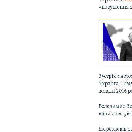
«порушення я
Зустріч «норм
України, Німе
жовтні 2016 р
Володимир Зе
вони спілкув
Як розповів 