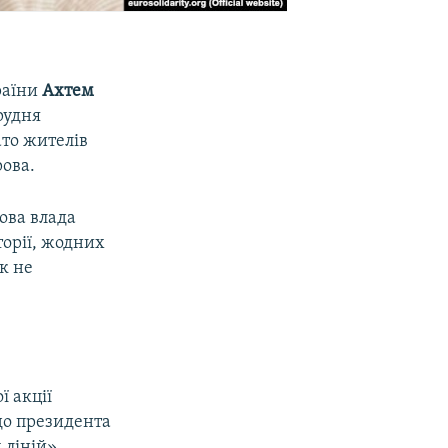
раїни
Ахтем
рудня
ато жителів
рова.
ова влада
торії, жодних
к не
.
 акції
до президента
 ліній»,