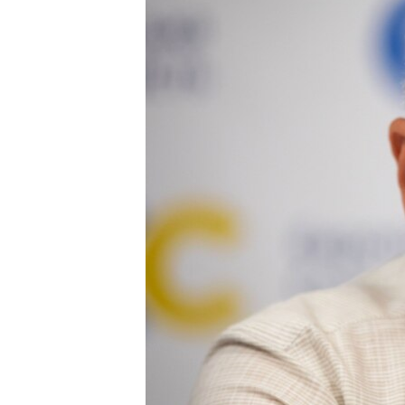
ВІДЕОУРОКИ «ELIFBE»
СВІДЧЕННЯ ОКУПАЦІЇ
УКРАЇНСЬКА ПРОБЛЕМА КРИМУ
ІНФОГРАФІКА