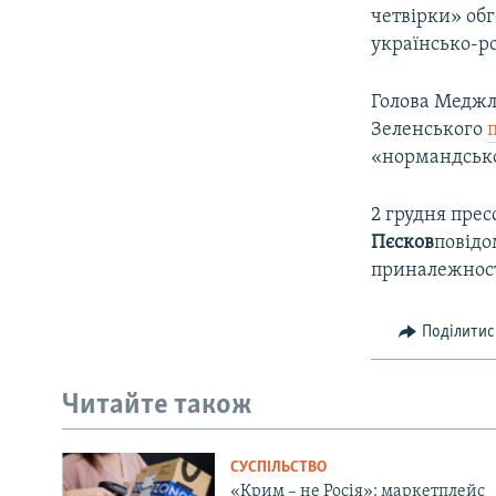
четвірки» об
українсько-р
Голова Меджл
Зеленського
«нормандсько
2 грудня пре
Пєсков
повідо
приналежност
Поділитис
Читайте також
СУСПІЛЬСТВО
«Крим – не Росія»: маркетплейс