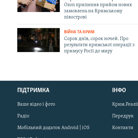
Ozon припинив прийом нових
замовлень на Кримському
півострові
ВІЙНА ТА КРИМ
Сорок днів, сорок ночей. Про
результати кримської операції з
примусу Росії до миру
Русский
ПІДТРИМКА
ІНФО
Qırımtatar
Ваше відео і фото
Крим.Реалії
ДОЛУЧАЙСЯ!
Радіо
Передрук
Мобільний додаток Android | iOS
Контакти