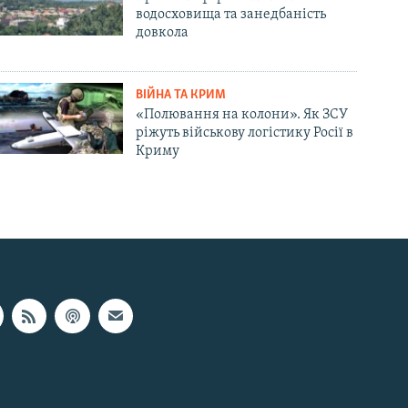
водосховища та занедбаність
довкола
ВІЙНА ТА КРИМ
«Полювання на колони». Як ЗСУ
ріжуть військову логістику Росії в
Криму