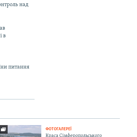
онтроль над
ав
і в
їни питання
ФОТОГАЛЕРЕЇ
Краса Сімферопольського