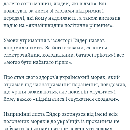
далеко сотні машин, людей, які вільні». Він
подякував за листи зі словами підтримки і
передачі, які йому надсилають, а також висловив
надію на «якнайшвидше політичне рішення».
Умови утримання в ізоляторі Ейдер назвав
«нормальними». За його словами, «є книги,
електрочайник, холодильник, батареї гріють» і все
«могло бути набагато гірше».
Про стан свого здоров'я український моряк, який
отримав під час затримання поранення, повідомив,
що «рани заживають», але поки він «кульгає» і
йому важко «підніматися і спускатися сходами».
Наприкінці листа Ейдер звернувся від імені всіх
полонених моряків до українців із проханням не
забувати їх і якнайшвидше повернути додому,