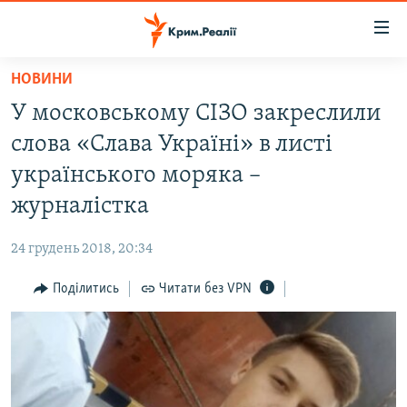
Доступність
посилання
Перейти
НОВИНИ
до
НОВИНИ
У московському СІЗО закреслили
основного
ВОДА.КРИМ
матеріалу
слова «Слава Україні» в листі
ВІДЕО ТА ФОТО
Перейти
українського моряка –
до
ПОЛІТИКА
журналістка
основної
БЛОГИ
навігації
24 грудень 2018, 20:34
Перейти
ПОГЛЯД
до
Поділитись
Читати без VPN
ІНТЕРВ'Ю
пошуку
ВСЕ ЗА ДЕНЬ
СПЕЦПРОЕКТИ
ЯК ОБІЙТИ БЛОКУВАННЯ
ДЕПОРТАЦІЯ