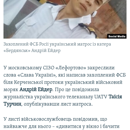
ВІДЕОУРОКИ «ELIFBE»
Русский
СВІДЧЕННЯ ОКУПАЦІЇ
Qırımtatar
УКРАЇНСЬКА ПРОБЛЕМА КРИМУ
ДОЛУЧАЙСЯ!
ІНФОГРАФІКА
Захоплений ФСБ Росії український матрос із катера
«Бердянськ» Андрій Ейдер
Усі сайти RFE/RL
У московському СІЗО «Лефортово» закреслили
слова «Слава Україні», які написав захоплений ФСБ
біля Керченської протоки український військовий
моряк
Андрій Ейдер
. Про це повідомила
журналістка українського телеканалу UATV
Таїсія
Турчин
, опублікувавши лист матроса.
У листі військовослужбовець повідомив, що
найважче для нього – «дивитися у вікно і бачити