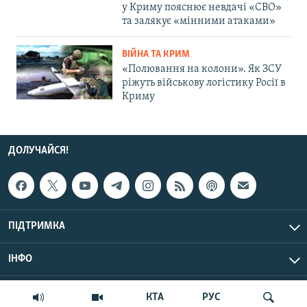
у Криму пояснює невдачі «СВО»
та залякує «мінними атаками»
ВІЙНА ТА КРИМ
«Полювання на колони». Як ЗСУ
ріжуть військову логістику Росії в
Криму
ДОЛУЧАЙСЯ!
ПІДТРИМКА
ІНФО
© Крим.Реалії, 2026 | Усі права застережено.
КТА
РУС