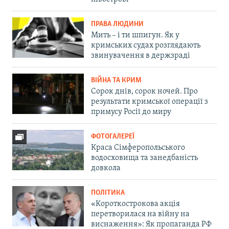
ПРАВА ЛЮДИНИ
Мить – і ти шпигун. Як у
кримських судах розглядають
звинувачення в держзраді
ВІЙНА ТА КРИМ
Сорок днів, сорок ночей. Про
результати кримської операції з
примусу Росії до миру
ФОТОГАЛЕРЕЇ
Краса Сімферопольського
водосховища та занедбаність
довкола
ПОЛІТИКА
«Короткострокова акція
перетворилася на війну на
виснаження»: Як пропаганда РФ