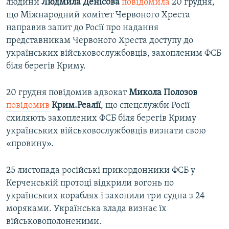
людини
Людмила Денісова
повідомила
20 грудня,
що Міжнародний комітет Червоного Хреста
направив запит до Росії про надання
представникам Червоного Хреста доступу до
українських військовослужбовців, захопленим ФСБ
біля берегів Криму.
20 грудня повідомив адвокат
Микола Полозов
повідомив
Крим.Реалії
, що спецслужби Росії
схиляють захоплених ФСБ біля берегів Криму
українських військовослужбовців визнати свою
«провину».
25 листопада російські прикордонники ФСБ у
Керченській протоці відкрили вогонь по
українських кораблях і захопили три судна з 24
моряками. Українська влада визнає їх
військовополоненими.