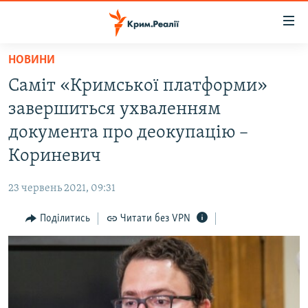
Доступність
посилання
Перейти
НОВИНИ
до
НОВИНИ
Саміт «Кримської платформи»
основного
ВОДА.КРИМ
матеріалу
завершиться ухваленням
ВІДЕО ТА ФОТО
Перейти
документа про деокупацію –
до
ПОЛІТИКА
Кориневич
основної
БЛОГИ
навігації
23 червень 2021, 09:31
Перейти
ПОГЛЯД
до
Поділитись
Читати без VPN
ІНТЕРВ'Ю
пошуку
ВСЕ ЗА ДЕНЬ
СПЕЦПРОЕКТИ
ЯК ОБІЙТИ БЛОКУВАННЯ
ДЕПОРТАЦІЯ