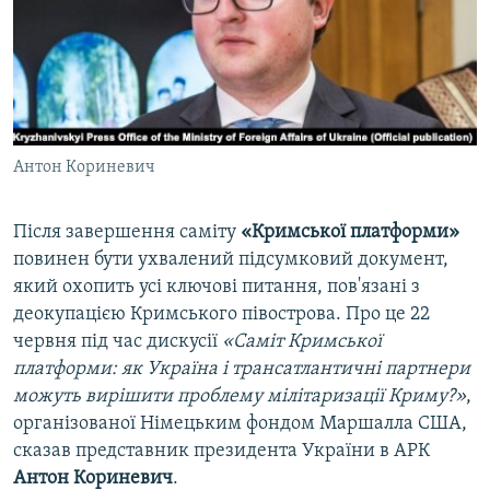
ВІДЕОУРОКИ «ELIFBE»
Русский
СВІДЧЕННЯ ОКУПАЦІЇ
Qırımtatar
УКРАЇНСЬКА ПРОБЛЕМА КРИМУ
ДОЛУЧАЙСЯ!
ІНФОГРАФІКА
Антон Кориневич
Після завершення саміту
«Кримської платформи»
Усі сайти RFE/RL
повинен бути ухвалений підсумковий документ,
який охопить усі ключові питання, пов'язані з
деокупацією Кримського півострова. Про це 22
червня під час дискусії
«Саміт Кримської
платформи: як Україна і трансатлантичні партнери
можуть вирішити проблему мілітаризації Криму?»
,
організованої Німецьким фондом Маршалла США,
сказав представник президента України в АРК
Антон Кориневич
.