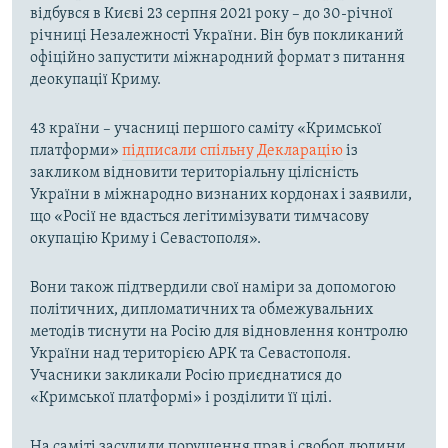
відбувся в Києві 23 серпня 2021 року – до 30-річної
річниці Незалежності України. Він був покликаний
офіційно запустити міжнародний формат з питання
деокупації Криму.
43 країни – учасниці першого саміту «Кримської
платформи»
підписали спільну Декларацію
із
закликом відновити територіальну цілісність
України в міжнародно визнаних кордонах і заявили,
що «Росії не вдасться легітимізувати тимчасову
окупацію Криму і Севастополя».
Вони також підтвердили свої наміри за допомогою
політичних, дипломатичних та обмежувальних
методів тиснути на Росію для відновлення контролю
України над територією АРК та Севастополя.
Учасники закликали Росію приєднатися до
«Кримської платформі» і розділити її цілі.
На саміті засудили порушення прав і свобод людини