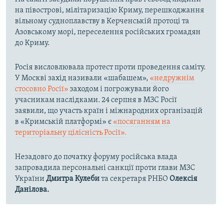
на півострові, мілітаризацію Криму, перешкоджання
вільному судноплавству в Керченській протоці та
Азовському морі, переселення російських громадян
до Криму.
Росія висловлювала протест проти проведення саміту.
У Москві захід називали «шабашем»,
«недружнім
стосовно Росії»
заходом і погрожували його
учасникам наслідками. 24 серпня в МЗС Росії
заявили, що участь країн і міжнародних організацій
в «Кримській платформі» є
«посяганням на
територіальну цілісність Росії».
Незадовго до початку форуму російська влада
запровадила персональні санкції проти глави МЗС
України
Дмитра Кулеби
та секретаря РНБО
Олексія
Данілова.