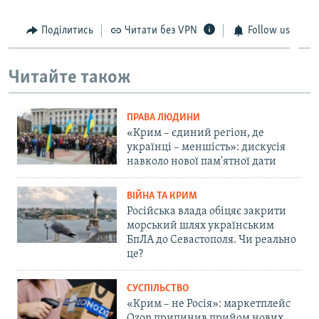
Поділитись
Читати без VPN
Follow us
Читайте також
ПРАВА ЛЮДИНИ
«Крим – єдиний регіон, де
українці – меншість»: дискусія
навколо нової пам'ятної дати
ВІЙНА ТА КРИМ
Російська влада обіцяє закрити
морський шлях українським
БпЛА до Севастополя. Чи реально
це?
СУСПІЛЬСТВО
«Крим – не Росія»: маркетплейс
Ozon припинив прийом нових