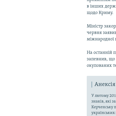
в інших держ
щодо Криму.
Міністр зако
червня заяви
міжнародної 
На останній 
запевнив, що 
окупованих те
Анексія
У лютому 201
знаків, які 
Керченську п
українських 