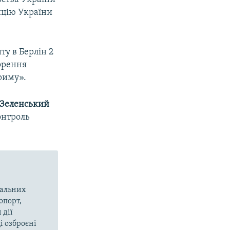
ицію України
иту в Берлін 2
орення
риму».
Зеленський
онтроль
вальних
опорт,
 дії
і озброєні