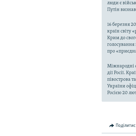
люди є війсь
Путін визнав,
16 березня 2
країн світу 
Крим до свог
голосування 
про «приєдна
Міжнародні о
дії Росії. Кр
півострова т
України офіц
Росією 20 лют
Поділитис