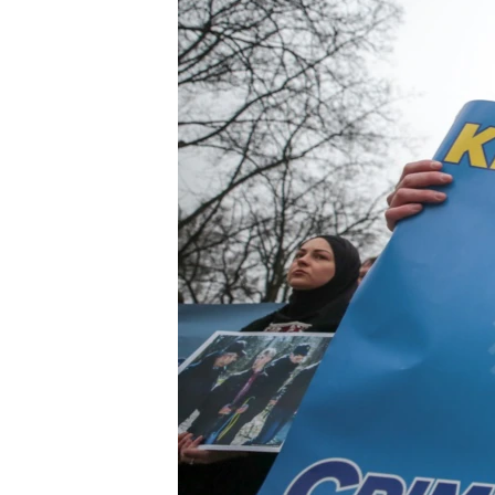
ВІДЕОУРОКИ «ELIFBE»
СВІДЧЕННЯ ОКУПАЦІЇ
УКРАЇНСЬКА ПРОБЛЕМА КРИМУ
ІНФОГРАФІКА