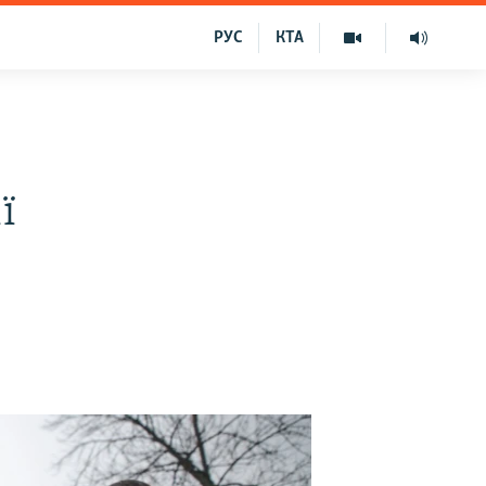
РУС
КТА
ї