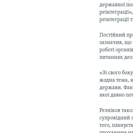
державної пол
реінтеграції»
реінтеграції
Постійний пр
зазначив, що
роботі органі
питаннях део
«Зі свого бок
жодна тема, я
держави. Фак
якої давно по
Резніков тако
супровідний л
того, плануєт
проханням над