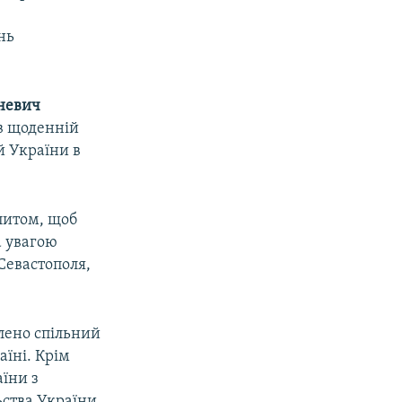
нь
невич
в щоденній
й України в
питом, щоб
а увагою
Севастополя,
лено спільний
аїні. Крім
аїни з
ьства України