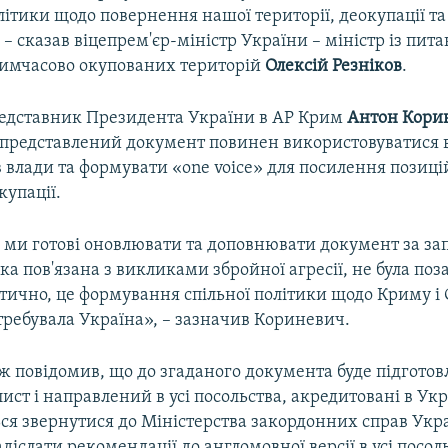
ітики щодо повернення нашої території, деокупації та
, – сказав віцепрем'єр-міністр України – міністр із пита
 тимчасово окупованих територій
Олексій Резніков
.
едставник Президента України в АР Крим
Антон Кори
 представлений документ повинен використовуватися 
в влади та формувати «one voice» для посилення позиці
купації.
у ми готові оновлювати та доповнювати документ за за
ка пов'язана з викликами збройної агресії, не була поз
тично, це формування спільної політики щодо Криму і 
требувала Україна», – зазначив Кориневич.
ж повідомив, що до згаданого документа буде підготов
ист і направлений в усі посольства, акредитовані в Укр
ься звернутися до Міністерства закордонних справ Укр
іслати рекомендації до англомовної версії в усі посол