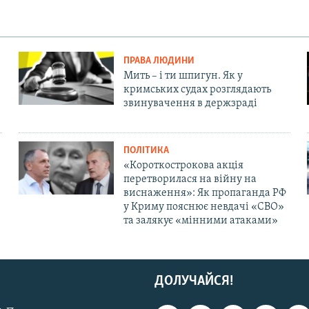
ПРАВА ЛЮДИНИ
Мить – і ти шпигун. Як у
кримських судах розглядають
звинувачення в держзраді
ПОЛІТИКА
«Короткострокова акція
перетворилася на війну на
виснаження»: Як пропаганда РФ
у Криму пояснює невдачі «СВО»
та залякує «мінними атаками»
ДОЛУЧАЙСЯ!