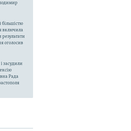
олодимир
й більшістю
ія включила
и результати
ня оголосив
і засудили
нексію
овна Рада
вастополя