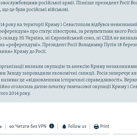
ковослужбовцями російської армії. Пізніше президент Росії В
 що це були російські військові.
014 року на території Криму і Севастополя відбувся невизнани
«референдум» про статус півострова, за результатами якого Рос
о складу. Ні Україна, ні Європейський союз, ні США не визнал
на «референдумі». Президент Росії Володимир Путін 18 берез
ння» Криму до Росії.
рганізації визнали окупацію та анексію Криму незаконними 
аїни Заходу запровадили економічні санкції. Росія заперечує а
а називає це «відновленням історичної справедливості». Верх
ійно оголосила датою початку тимчасової окупації Криму і Се
ого 2014 року.
ь
Читати без VPN
Follow us
Print