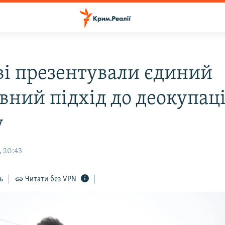
ві презентували єдиний
вний підхід до деокупаці
у
 20:43
ь
Читати без VPN