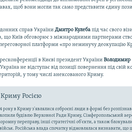
авах, щоб вони могли так само представити єдину поз
рдонних справ України
Дмитро Кулеба
під час свого віз
в, що Київ обговорює з міжнародними партнерами ств
переговорної платформи «про неминучу деокупацію К
пресконференції в Києві президент України
Володимир 
Україна не відступає від позиції повернення під свій к
риторій, у тому числі анексованого Криму.
 Криму Росією
4 року в Криму з'являлися озброєні люди в формі без розпізна
захопили будівлю Верховної Ради Криму, Сімферопольський аер
оромну переправу, інші стратегічні об'єкти, а також блокували
військ. Російська влада спочатку відмовлялася визнавати, що ц