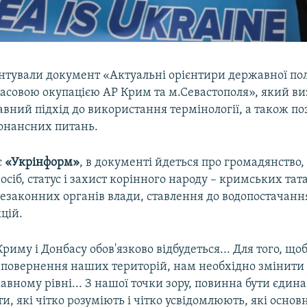
ентували документ «Актуальні орієнтири державної пол
часовою окупацією АР Крим та м.Севастополя», який в
ний підхід до використання термінології, а також по
онансних питань.
є
«Укрінформ»
, в документі йдеться про громадянство,
сіб, статус і захист корінного народу – кримських тата
езаконних органів влади, ставлення до водопостачання
цій.
риму і Донбасу обов'язково відбудеться... Для того, щ
 повернення наших територій, нам необхідно змінити 
вному рівні... З нашої точки зору, повинна бути єдина
ти, які чітко розуміють і чітко усвідомлюють, які осно