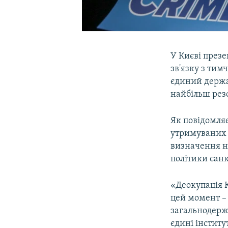
У Києві през
зв'язку з тим
єдиний держав
найбільш рез
Як повідомля
утримуваних о
визначення н
політики санк
«Деокупація К
цей момент –
загальнодержа
єдині інститу