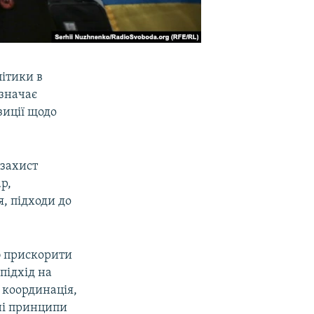
ітики в
изначає
зиції щодо
 захист
р,
, підходи до
об прискорити
підхід на
 координація,
вні принципи