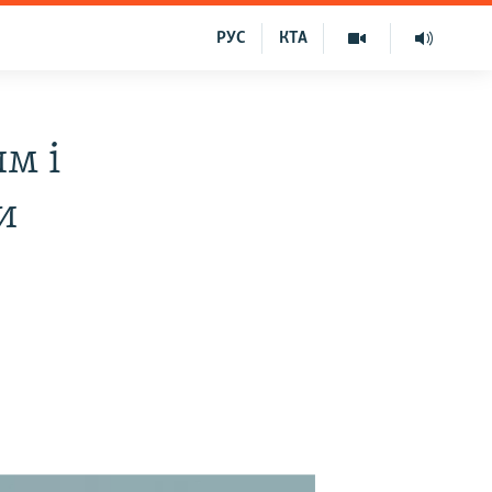
РУС
КТА
м і
и