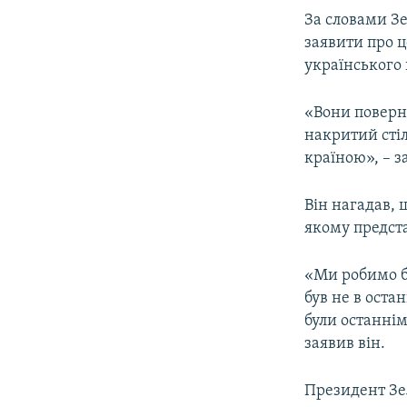
За словами З
заявити про ц
українського
«Вони поверну
накритий стіл
країною», – з
Він нагадав, 
якому предст
«Ми робимо б
був не в оста
були останнім
заявив він.
Президент Зе