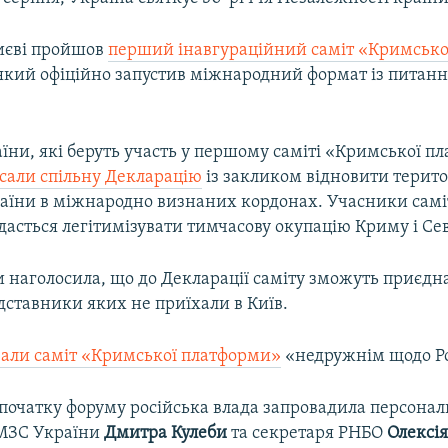
Києві пройшов
перший інавгураційний саміт «Кримсько
 який офіційно запустив міжнародний формат із питанн
аїни, які беруть участь у першому саміті «Кримської п
сали спільну Декларацію
із закликом відновити терит
країни в міжнародно визнаних кордонах. Учасники самі
вдасться легітимізувати тимчасову окупацію Криму і Се
и наголосила, що до Декларації саміту зможуть приєдн
дставники яких не приїхали в Київ.
вали саміт «Кримської платформи»
«недружнім щодо Ро
початку форуму російська влада запровадила персональ
 МЗС України
Дмитра Кулеби
та секретаря РНБО
Олексія