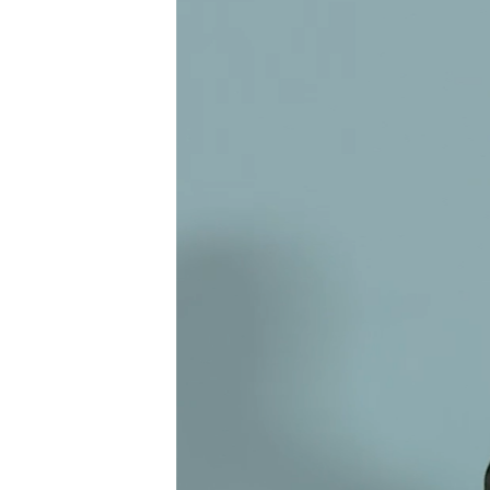
ВІДЕОУРОКИ «ELIFBE»
СВІДЧЕННЯ ОКУПАЦІЇ
УКРАЇНСЬКА ПРОБЛЕМА КРИМУ
ІНФОГРАФІКА