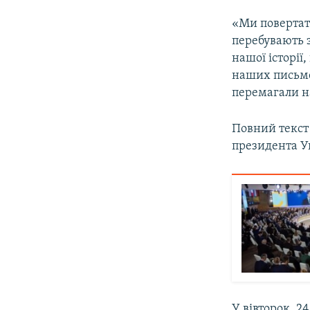
«Ми повертати
перебувають з
нашої історії
наших письме
перемагали н
Повний текст
президента У
У вівторок, 2