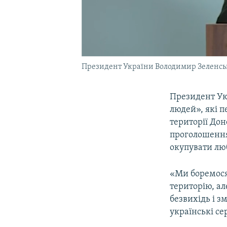
Президент України Володимир Зеленс
Президент У
людей», які 
території Дон
проголошення
окупувати лю
«Ми боремося
територію, а
безвихідь і з
українські сер