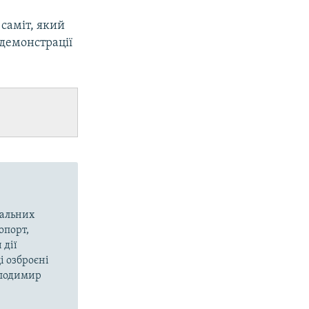
 саміт, який
демонстрації
вальних
опорт,
 дії
і озброєні
олодимир