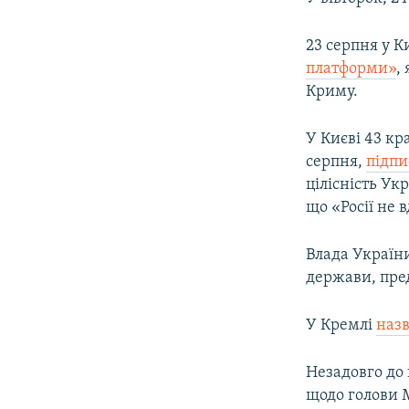
23 серпня у 
платформи»
,
Криму.
У Києві 43 кр
серпня,
підпи
цілісність У
що «Росії не 
Влада Україн
держави, пре
У Кремлі
наз
Незадовго до 
щодо голови