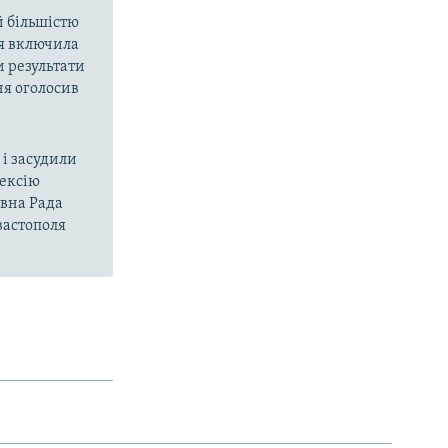
й більшістю
ія включила
и результати
ня оголосив
і засудили
нексію
овна Рада
вастополя