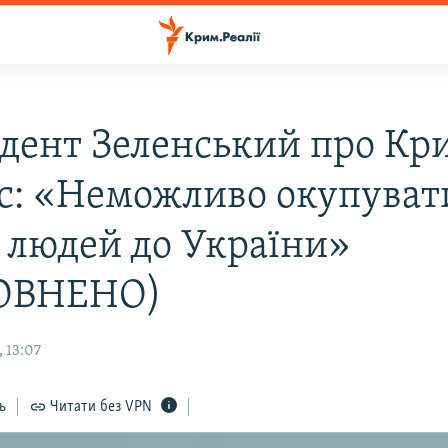
дент Зеленський про Кри
с: «Неможливо окупуват
 людей до України»
ОВНЕНО)
 13:07
ь
Читати без VPN