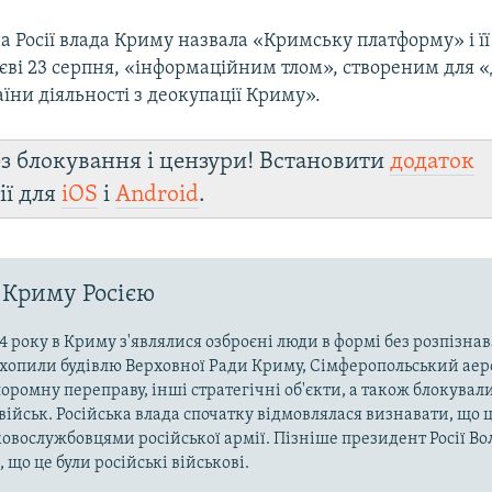
 Росії влада Криму назвала «Кримську платформу» і її
єві 23 серпня, «інформаційним тлом», створеним для «
ни діяльності з деокупації Криму».
з блокування і цензури! Встановити
додаток
ії для
iOS
і
Android
.
 Криму Росією
4 року в Криму з'являлися озброєні люди в формі без розпізна
захопили будівлю Верховної Ради Криму, Сімферопольський аер
оромну переправу, інші стратегічні об'єкти, а також блокували
військ. Російська влада спочатку відмовлялася визнавати, що ц
ковослужбовцями російської армії. Пізніше президент Росії В
 що це були російські військові.