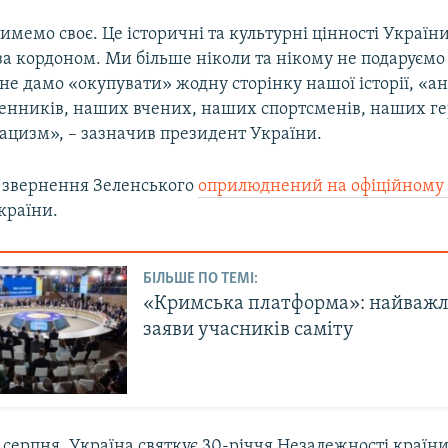
мемо своє. Це історичні та культурні цінності України
а кордоном. Ми більше ніколи та нікому не подаруємо
, не дамо «окупувати» жодну сторінку нашої історії, «а
нників, наших вчених, наших спортсменів, наших гер
ацизм», – зазначив президент України.
 звернення Зеленського
оприлюднений на офіційному 
країни.
БІЛЬШЕ ПО ТЕМІ:
«Кримська платформа»: найважл
заяви учасників саміту
4 серпня, Україна святкує 30-річчя Незалежності країни