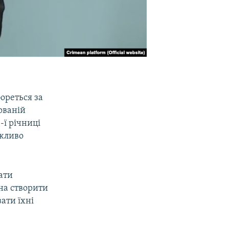
ореться за
ованій
-ї річниці
ожливо
ати
на створити
ати їхні