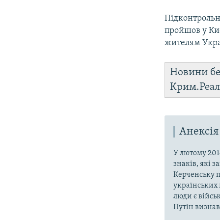
Підконтрольна
пройшов у Ки
жителям Украї
Новини бе
Крим.Реал
Анексія
У лютому 201
знаків, які 
Керченську п
українських 
люди є війсь
Путін визнав,