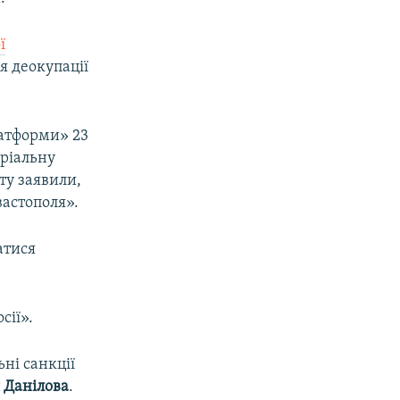
ї
я деокупації
латформи» 23
оріальну
ту заявили,
вастополя».
атися
сії».
ні санкції
 Данілова
.