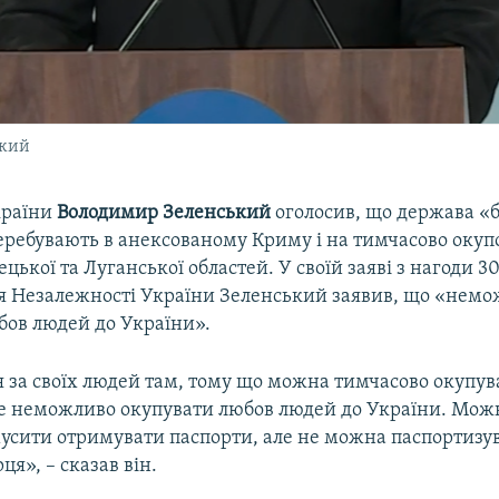
ький
країни
Володимир Зеленський
оголосив, що держава «б
перебувають в анексованому Криму і на тимчасово окуп
ецької та Луганської областей. У своїй заяві з нагоди 30
 Незалежності України Зеленський заявив, що «нем
бов людей до України».
 за своїх людей там, тому що можна тимчасово окупув
ле неможливо окупувати любов людей до України. Мож
мусити отримувати паспорти, але не можна паспортизув
ця», – сказав він.