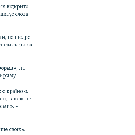
ся відкрито
 цитує слова
яти, це щедро
 стали сильною
форма»
, на
 Криму.
ою країною,
ані, також не
леми», –
ше своїх».