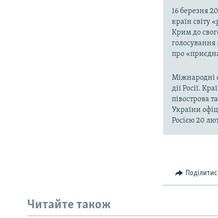
16 березня 2
країн світу 
Крим до свог
голосування 
про «приєдна
Міжнародні о
дії Росії. Кр
півострова т
України офіц
Росією 20 лют
Поділитис
Читайте також