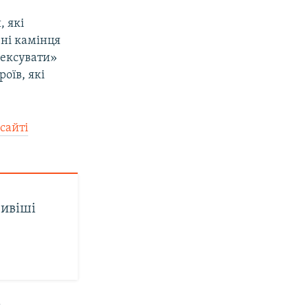
, які
 ні камінця
нексувати»
оїв, які
сайті
ивіші
.