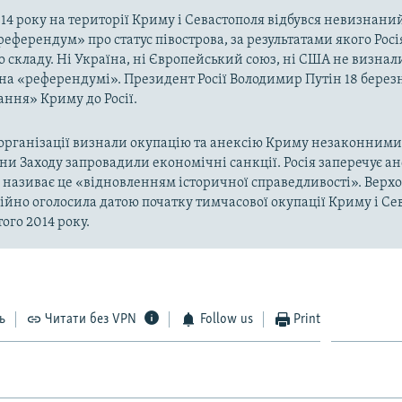
014 року на території Криму і Севастополя відбувся невизнани
«референдум» про статус півострова, за результатами якого Рос
о складу. Ні Україна, ні Європейський союз, ні США не визнал
на «референдумі». Президент Росії Володимир Путін 18 берез
ння» Криму до Росії.
рганізації визнали окупацію та анексію Криму незаконними 
аїни Заходу запровадили економічні санкції. Росія заперечує а
а називає це «відновленням історичної справедливості». Верх
ійно оголосила датою початку тимчасової окупації Криму і Се
ого 2014 року.
ь
Читати без VPN
Follow us
Print