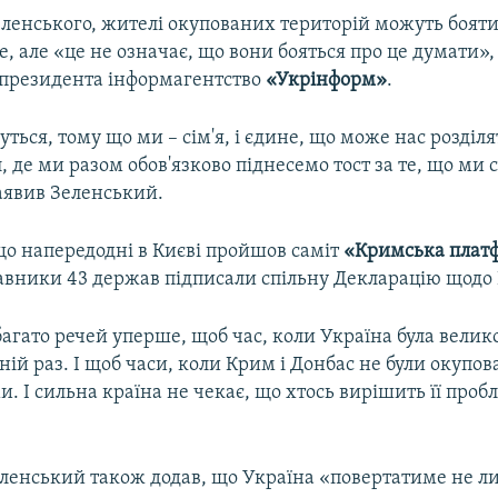
еленського, жителі окупованих територій можуть бояти
е, але «це не означає, що вони бояться про це думати»,
 президента інформагентство
«Укрінформ»
.
ться, тому що ми – сім'я, і єдине, що може нас розділ
, де ми разом обов'язково піднесемо тост за те, що ми
аявив Зеленський.
що напередодні в Києві пройшов саміт
«Кримська плат
авники 43 держав підписали спільну Декларацію щодо
агато речей уперше, щоб час, коли Україна була велик
нній раз. І щоб часи, коли Крим і Донбас не були окупов
и. І сильна країна не чекає, що хтось вирішить її проб
ленський також додав, що Україна «повертатиме не ли