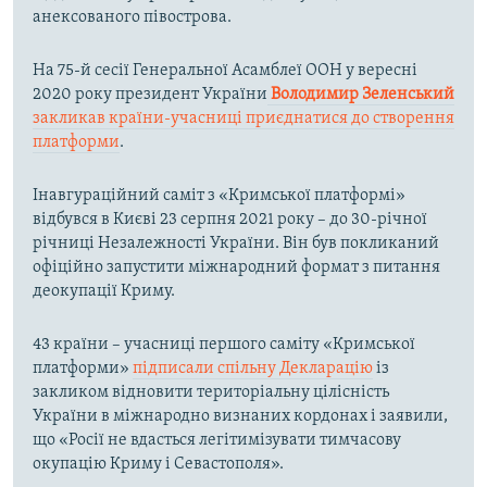
анексованого півострова.
На 75-й сесії Генеральної Асамблеї ООН у вересні
2020 року президент України
Володимир Зеленський
закликав країни-учасниці приєднатися до створення
платформи
.
Інавгураційний саміт з «Кримської платформі»
відбувся в Києві 23 серпня 2021 року – до 30-річної
річниці Незалежності України. Він був покликаний
офіційно запустити міжнародний формат з питання
деокупації Криму.
43 країни – учасниці першого саміту «Кримської
платформи»
підписали спільну Декларацію
із
закликом відновити територіальну цілісність
України в міжнародно визнаних кордонах і заявили,
що «Росії не вдасться легітимізувати тимчасову
окупацію Криму і Севастополя».