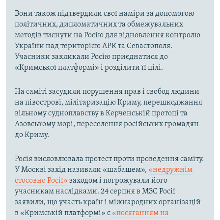
Вони також підтвердили свої наміри за допомогою
політичних, дипломатичних та обмежувальних
методів тиснути на Росію для відновлення контролю
України над територією АРК та Севастополя.
Учасники закликали Росію приєднатися до
«Кримської платформі» і розділити її цілі.
На саміті засудили порушення прав і свобод людини
на півострові, мілітаризацію Криму, перешкоджання
вільному судноплавству в Керченській протоці та
Азовському морі, переселення російських громадян
до Криму.
Росія висловлювала протест проти проведення саміту.
У Москві захід називали «шабашем»,
«недружнім
стосовно Росії»
заходом і погрожували його
учасникам наслідками. 24 серпня в МЗС Росії
заявили, що участь країн і міжнародних організацій
в «Кримській платформі» є
«посяганням на