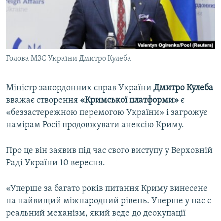
ВІДЕОУРОКИ «ELIFBE»
Русский
СВІДЧЕННЯ ОКУПАЦІЇ
Qırımtatar
УКРАЇНСЬКА ПРОБЛЕМА КРИМУ
Голова МЗС України Дмитро Кулеба
ДОЛУЧАЙСЯ!
ІНФОГРАФІКА
Міністр закордонних справ України
Дмитро Кулеба
вважає створення
«Кримської платформи»
є
Усі сайти RFE/RL
«беззастережною перемогою України» і загрожує
намірам Росії продовжувати анексію Криму.
Про це він заявив під час свого виступу у Верховній
Раді України 10 вересня.
«Уперше за багато років питання Криму винесене
на найвищий міжнародний рівень. Уперше у нас є
реальний механізм, який веде до деокупації