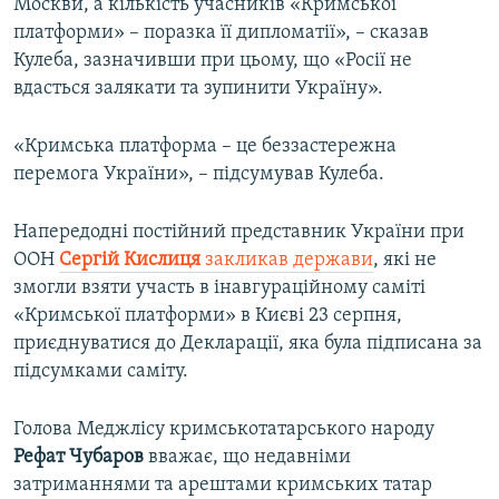
Москви, а кількість учасників «Кримської
платформи» – поразка її дипломатії», – сказав
Кулеба, зазначивши при цьому, що «Росії не
вдасться залякати та зупинити Україну».
«Кримська платформа – це беззастережна
перемога України», – підсумував Кулеба.
Напередодні постійний представник України при
ООН
Сергій Кислиця
закликав держави
, які не
змогли взяти участь в інавгураційному саміті
«Кримської платформи» в Києві 23 серпня,
приєднуватися до Декларації, яка була підписана за
підсумками саміту.
Голова Меджлісу кримськотатарського народу
Рефат Чубаров
вважає, що недавніми
затриманнями та арештами кримських татар