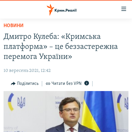
Доступність
посилання
Перейти
НОВИНИ
до
НОВИНИ
Дмитро Кулеба: «Кримська
основного
ВОДА.КРИМ
матеріалу
платформа» – це беззастережна
ВІДЕО ТА ФОТО
Перейти
перемога України»
до
ПОЛІТИКА
основної
10 вересень 2021, 12:42
БЛОГИ
навігації
Перейти
Поділитись
Читати без VPN
ПОГЛЯД
до
ІНТЕРВ'Ю
пошуку
ВСЕ ЗА ДЕНЬ
СПЕЦПРОЕКТИ
ЯК ОБІЙТИ БЛОКУВАННЯ
ДЕПОРТАЦІЯ