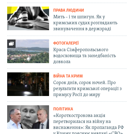
ПРАВА ЛЮДИНИ
Мить – і ти шпигун. Як у
кримських судах розглядають
звинувачення в держзраді
ФОТОГАЛЕРЕЇ
Краса Сімферопольського
водосховища та занедбаність
довкола
ВІЙНА ТА КРИМ
Сорок днів, сорок ночей. Про
результати кримської операції з
примусу Росії до миру
ПОЛІТИКА
«Короткострокова акція
перетворилася на війну на
виснаження»: Як пропаганда РФ
у Криму пояснює невдачі «СВО»