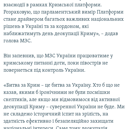
взаємодії в рамках Кримської платформи.
Розраховую, що парламентський вимір Платформи
стане драйвером багатьох важливих національних
рішень в Україні та за кордоном, які
наближатимуть день деокупації Криму», – додав
голова МЗС.
Він запевнив, що МЗС України працюватиме у
кримському питанні доти, поки півострів не
повернеться під контроль України.
«Битва за Крим – це битва за Україну. Хто б що не
казав, якими б іронічними не були посмішки
скептиків, але якщо ми відмовимося від активної
деокупації Криму – суверенної України не буде. Ми
не складемо історичний іспит на зрілість, на
здатність ефективно і безапеляційно захищати
національні інтереси. Саме тому деокупація