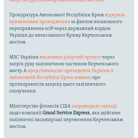
Прокуратура Автономної Республіки Крим
відкрила
кримінальне провадження
за фактом незаконного
переправлення осіб через державний кордон
України до анексованого Криму Керченським
мостом.
МЗС України
висловило рішучий протест
через
запуск руху залізничною частиною Керченського
мосту. А
представництво президента України в
Автономній Республіці Крим заявило
про
протиправність запуску цього залізничного
сполучення.
Міністерство фінансів США
запровадило санкції
щодо компанії
Grand Service Express
, яка здійснює
залізничні пасажирські перевезення Керченським
мостом.