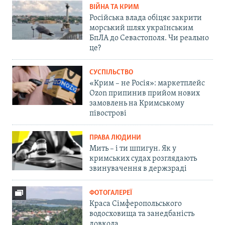
ВІЙНА ТА КРИМ
Російська влада обіцяє закрити
морський шлях українським
БпЛА до Севастополя. Чи реально
це?
СУСПІЛЬСТВО
«Крим – не Росія»: маркетплейс
Ozon припинив прийом нових
замовлень на Кримському
півострові
ПРАВА ЛЮДИНИ
Мить – і ти шпигун. Як у
кримських судах розглядають
звинувачення в держзраді
ФОТОГАЛЕРЕЇ
Краса Сімферопольського
водосховища та занедбаність
довкола