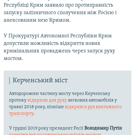
Республіці Крим заявило про протиправність
запуску залізничного сполучення між Росією і
анексованим нею Кримом.
У Прокуратурі Автономної Республіки Крим
допустили можливість відкриття нових
кримінальних проваджень через запуск руху
мостом.
Керченський міст
Автодорожню частину мосту через Керченську
протоку
відкрили для руху
легкових автомобілів у
травні 2018 року, пізніше
відкрився рух вантажного
транспорту
.
У грудні 2019 року президент Росії
Володимир Путін
запустив рух пасажирських поїздів мостом
.