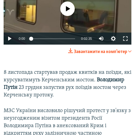
No media source currently available
0:00
0:02:35
Завантажити на комп'ютер
8 листопада стартував продаж квитків на поїзди, які
курсуватимуть Керченським мостом.
Володимир
Путін
23 грудня запустив рух поїздів мостом через
Керченську протоку.
МЗС України висловило рішучий протест у зв'язку з
неузгодженим візитом президента Росії
Володимира Путіна в анексований Крим і
відкриттям руху залізничною частиною