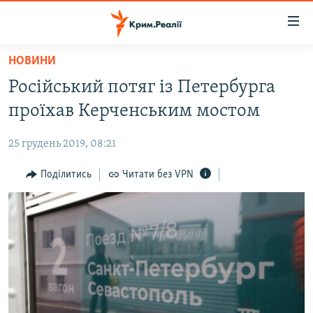
Доступність
посилання
Перейти
НОВИНИ
до
НОВИНИ
Російський потяг із Петербурга
основного
ВОДА.КРИМ
матеріалу
проїхав Керченським мостом
ВІДЕО ТА ФОТО
Перейти
до
25 грудень 2019, 08:21
ПОЛІТИКА
основної
БЛОГИ
Поділитись
Читати без VPN
навігації
Перейти
ПОГЛЯД
до
ІНТЕРВ'Ю
пошуку
ВСЕ ЗА ДЕНЬ
СПЕЦПРОЕКТИ
ЯК ОБІЙТИ БЛОКУВАННЯ
ДЕПОРТАЦІЯ