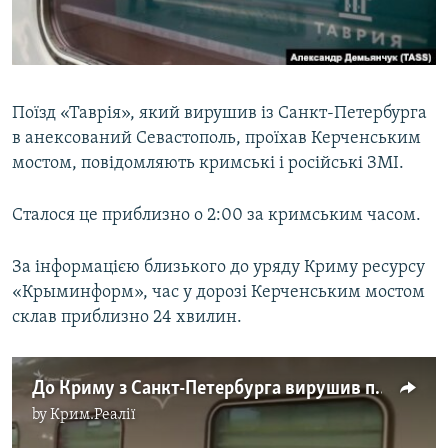
ВІДЕОУРОКИ «ELIFBE»
Русский
СВІДЧЕННЯ ОКУПАЦІЇ
Qırımtatar
УКРАЇНСЬКА ПРОБЛЕМА КРИМУ
Поїзд «Таврія», який вирушив із Санкт-Петербурга
ДОЛУЧАЙСЯ!
ІНФОГРАФІКА
в анексований Севастополь, проїхав Керченським
мостом, повідомляють кримські і російські ЗМІ.
Сталося це приблизно о 2:00 за кримським часом.
Усі сайти RFE/RL
За інформацією близького до уряду Криму ресурсу
«Крыминформ», час у дорозі Керченським мостом
склав приблизно 24 хвилин.
До Криму з Санкт-Петербурга вирушив перший пасажирський поїзд (відео)
by
Крим.Реалії