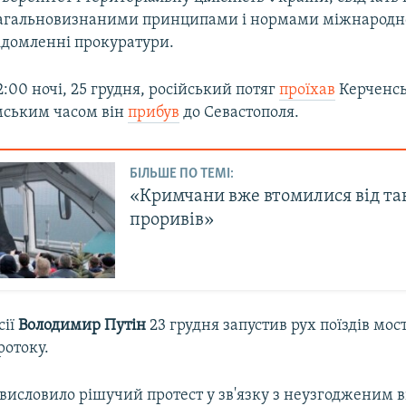
агальновизнаними принципами і нормами міжнародно
відомленні прокуратури.
:00 ночі, 25 грудня, російський потяг
проїхав
Керченсь
имським часом він
прибув
до Севастополя.
БІЛЬШЕ ПО ТЕМІ:
«Кримчани вже втомилися від та
проривів»
сії
Володимир Путін
23 грудня запустив рух поїздів мос
ротоку.
висловило рішучий протест у зв'язку з неузгодженим 