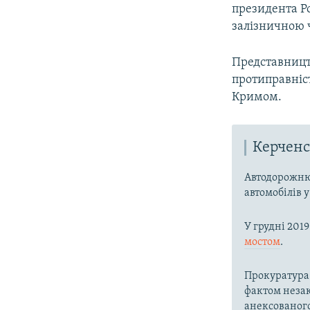
президента Р
залізничною 
Представницт
протиправніс
Кримом.
Керченс
Автодорожню
автомобілів у
У грудні 201
мостом
.
Прокуратура
фактом неза
анексованог