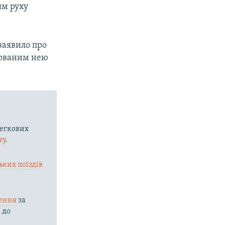
ям руху
заявило про
сованим нею
егкових
ту
.
ьких поїздів
ення
за
 до