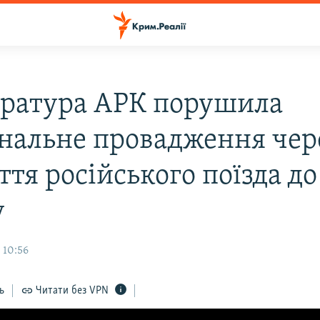
ратура АРК порушила
нальне провадження чер
тя російського поїзда до
у
 10:56
ь
Читати без VPN