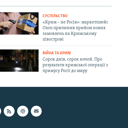
СУСПІЛЬСТВО
«Крим – не Росія»: маркетплейс
Ozon припинив прийом нових
замовлень на Кримському
півострові
ВІЙНА ТА КРИМ
Сорок днів, сорок ночей. Про
результати кримської операції з
примусу Росії до миру