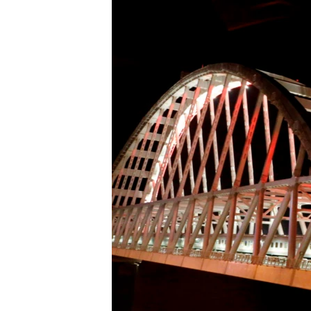
ВІДЕОУРОКИ «ELIFBE»
СВІДЧЕННЯ ОКУПАЦІЇ
УКРАЇНСЬКА ПРОБЛЕМА КРИМУ
ІНФОГРАФІКА