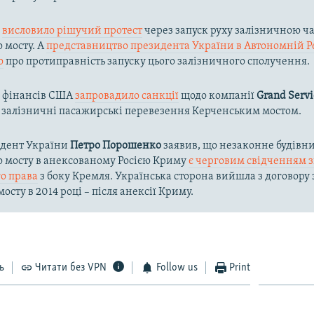
и
висловило рішучий протест
через запуск руху залізничною ч
 мосту. А
представництво президента України в Автономній Р
о
про протиправність запуску цього залізничного сполучення.
о фінансів США
запровадило санкції
щодо компанії
Grand Servi
 залізничні пасажирські перевезення Керченським мостом.
идент України
Петро Порошенко
заявив, що незаконне будівн
о мосту в анексованому Росією Криму
є черговим свідченням 
о права
з боку Кремля. Українська сторона вийшла з договору 
осту в 2014 році – після анексії Криму.
ь
Читати без VPN
Follow us
Print