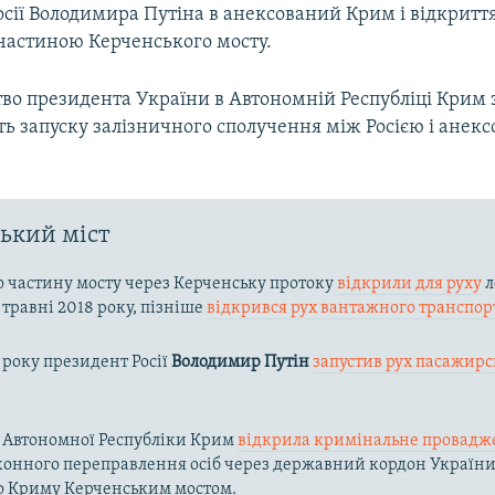
осії Володимира Путіна в анексований Крим і відкритт
частиною Керченського мосту.
во президента України в Автономній Республіці Крим 
ть запуску залізничного сполучення між Росією і анек
ький міст
 частину мосту через Керченську протоку
відкрили для руху
л
 травні 2018 року, пізніше
відкрився рух вантажного транспор
9 року президент Росії
Володимир Путін
запустив рух пасажирс
 Автономної Республіки Крим
відкрила кримінальне провадж
конного переправлення осіб через державний кордон України
о Криму Керченським мостом.