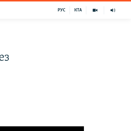
РУС
КТА
ез