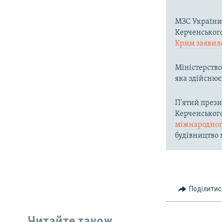
МЗС Україн
Керченського
Крим заявил
Міністерств
яка здійснює
П'ятий през
Керченськог
міжнародног
будівництво м
Поділитис
Читайте також