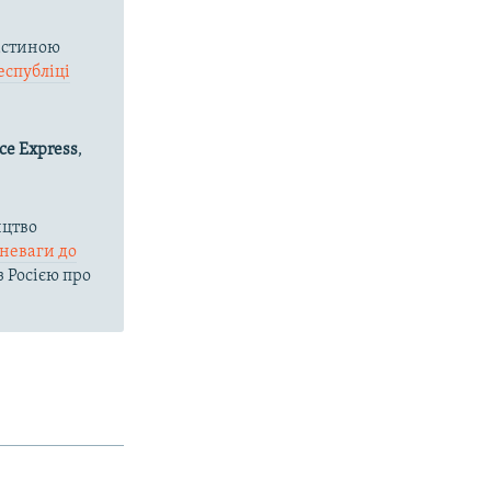
астиною
еспубліці
ce Express
,
ицтво
зневаги до
з Росією про