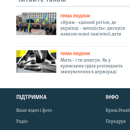
ПРАВА ЛЮДИНИ
«Крим – єдиний регіон, де
українці – меншість»: дискусія
навколо нової пам'ятної дати
ПРАВА ЛЮДИНИ
Мить – і ти шпигун. Як у
кримських судах розглядають
звинувачення в держзраді
Русский
ПІДТРИМКА
ІНФО
Qırımtatar
Ваше відео і фото
Крим.Реалії
ДОЛУЧАЙСЯ!
Радіо
Передрук