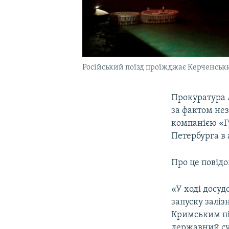
Російський поїзд проїжджає Керченськ
Прокуратура 
за фактом не
компанією «Гр
Петербурга в
Про це повідо
«У ході досуд
запуску залі
Кримським пів
державний сув