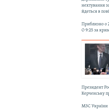
нехтування з
йдеться в по
Приблизно о 2
О 9:25 за кр
Президент Ро
Керченську п
МЗС України 