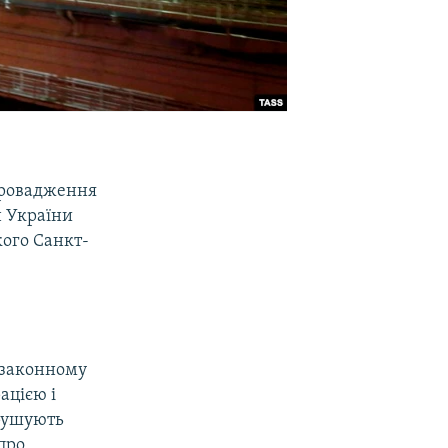
провадження
н України
кого Санкт-
незаконному
ацією і
орушують
про