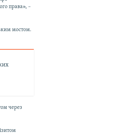
го права», –
ким мостом.
ких
том через
візитом