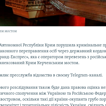
им мостом
Автономної Республіки Крим порушила кримінальне 
законного переправлення осіб через державний кордо
анд-Експрес», яка є оператором перевезень з російсь
 анексований Крим Керченським мостом.
мляє пресслужба відомства в своєму Telegram-каналі.
ового розслідування також буде дана правова оцінка 
зничного сполучення між Україною та Російською Федер
островом, оскільки такі дії країни-окупанта грубо п
еренітет і територіальну цілісність України, свідчать 