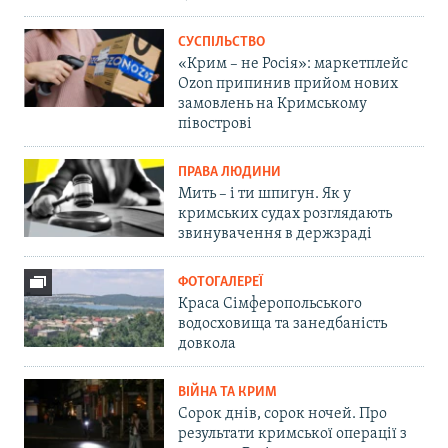
СУСПІЛЬСТВО
«Крим – не Росія»: маркетплейс
Ozon припинив прийом нових
замовлень на Кримському
півострові
ПРАВА ЛЮДИНИ
Мить – і ти шпигун. Як у
кримських судах розглядають
звинувачення в держзраді
ФОТОГАЛЕРЕЇ
Краса Сімферопольського
водосховища та занедбаність
довкола
ВІЙНА ТА КРИМ
Сорок днів, сорок ночей. Про
результати кримської операції з