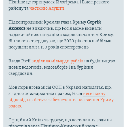
Пізніше це торкнулося Білогірська і Білогірського
району та
частково Алушти
.
Підконтрольний Кремлю глава Криму
Сергій
Аксенов
не виключив, що Росія може визнати
надзвичайною ситуацію з водопостачанням Криму.
Він також стверджував, що 2020 рік став найбільш
посушливим за 150 років спостережень.
Влада Росії
виділила мільярди рублів
на будівництво
нових водогонів, водозаборів і на буріння
свердловин.
Моніторингова місія ООН в Україні наполягає, що,
згідно з міжнародним правом, Росія
несе повну
відповідальність за забезпечення населення Криму
водою
.
Офіційний Київ стверджує, що постачання води на
півострів через Північно-Кримський канал