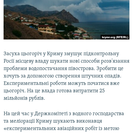
ВІДЕОУРОКИ «ELIFBE»
Русский
СВІДЧЕННЯ ОКУПАЦІЇ
Qırımtatar
УКРАЇНСЬКА ПРОБЛЕМА КРИМУ
ДОЛУЧАЙСЯ!
ІНФОГРАФІКА
Засуха цьогоріч у Криму змушує підконтрольну
Росії місцеву владу шукати нові способи розв'язання
Усі сайти RFE/RL
проблеми водопостачання півострова. Зробити це
хочуть за допомогою створення штучних опадів.
Експериментальні роботи можуть початися вже
цьогоріч. На це влада готова витратити 25
мільйонів рублів.
На цей час у Держкомітеті з водного господарства
та меліорації Криму шукають виконавця
«експериментальних авіаційних робіт із метою