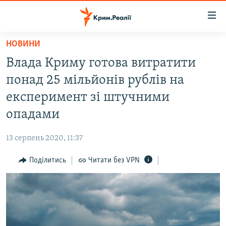
Доступність
посилання
Перейти
НОВИНИ
до
НОВИНИ
Влада Криму готова витратити
основного
ВОДА.КРИМ
матеріалу
понад 25 мільйонів рублів на
ВІДЕО ТА ФОТО
Перейти
експеримент зі штучними
до
ПОЛІТИКА
опадами
основної
БЛОГИ
навігації
13 серпень 2020, 11:37
Перейти
ПОГЛЯД
до
Поділитись
Читати без VPN
ІНТЕРВ'Ю
пошуку
ВСЕ ЗА ДЕНЬ
СПЕЦПРОЕКТИ
ЯК ОБІЙТИ БЛОКУВАННЯ
ДЕПОРТАЦІЯ