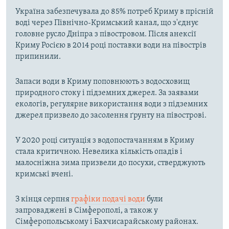
Україна забезпечувала до 85% потреб Криму в прісній
воді через Північно-Кримський канал, що з'єднує
головне русло Дніпра з півостровом. Після анексії
Криму Росією в 2014 році поставки води на півострів
припинили.
Запаси води в Криму поповнюють з водосховищ
природного стоку і підземних джерел. За заявами
екологів, регулярне використання води з підземних
джерел призвело до засолення ґрунту на півострові.
У 2020 році ситуація з водопостачанням в Криму
стала критичною. Невелика кількість опадів і
малосніжна зима призвели до посухи, стверджують
кримські вчені.
З кінця серпня
графіки подачі води
були
запроваджені в Сімферополі, а також у
Сімферопольському і Бахчисарайському районах.