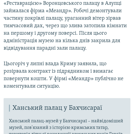
«Реставрацією» Воронцовського палацу в Алупці
займалася фірма «Меандр». Робочі демонтували
частину покрівлі палацу, ураганний вітер зірвав
тимчасовий дах, через що злива затопила кімнати
на першому і другому поверсі. Після цього
адміністрація музею на кілька днів закрила для
відвідування парадні зали палацу.
Цьогоріч у липні влада Криму заявила, що
розірвала контракт із підрядником і вимагає
повернути кошти. У фірмі «Меандр» публічно не
коментували ситуацію.
Ханський палац у Бахчисараї
Ханський палац-музей у Бахчисараї – найвідоміший
музей, пов'язаний з історією кримських татар,