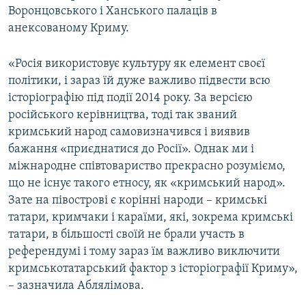
Воронцовського і Ханського палаців в
анексованому Криму.
«Росія використовує культуру як елемент своєї
політики, і зараз їй дуже важливо підвести всю
історіографію під події 2014 року. За версією
російського керівництва, тоді так званий
кримський народ самовизначився і виявив
бажання «приєднатися до Росії». Однак ми і
міжнародне співтовариство прекрасно розуміємо,
що не існує такого етносу, як «кримський народ».
Зате на півострові є корінні народи – кримські
татари, кримчаки і караїми, які, зокрема кримські
татари, в більшості своїй не брали участь в
референдумі і тому зараз їм важливо виключити
кримськотатарський фактор з історіографії Криму»,
– зазначила Аблялімова.