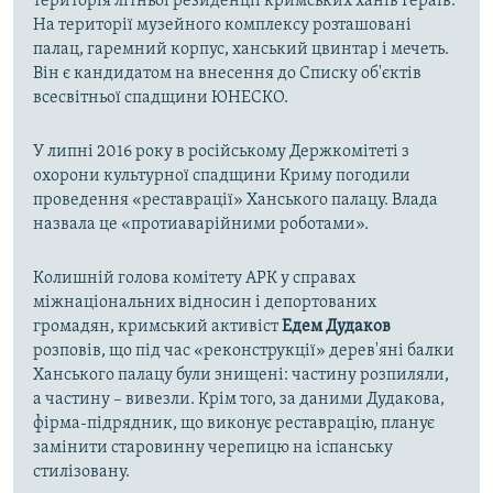
територія літньої резиденції кримських ханів Гераїв.
На території музейного комплексу розташовані
палац, гаремний корпус, ханський цвинтар і мечеть.
Він є кандидатом на внесення до Списку об'єктів
всесвітньої спадщини ЮНЕСКО.
У липні 2016 року в російському Держкомітеті з
охорони культурної спадщини Криму погодили
проведення «реставрації» Ханського палацу. Влада
назвала це «протиаварійними роботами».
Колишній голова комітету АРК у справах
міжнаціональних відносин і депортованих
громадян, кримський активіст
Едем Дудаков
розповів, що під час «реконструкції» дерев'яні балки
Ханського палацу були знищені: частину розпиляли,
а частину – вивезли. Крім того, за даними Дудакова,
фірма-підрядник, що виконує реставрацію, планує
замінити старовинну черепицю на іспанську
стилізовану.