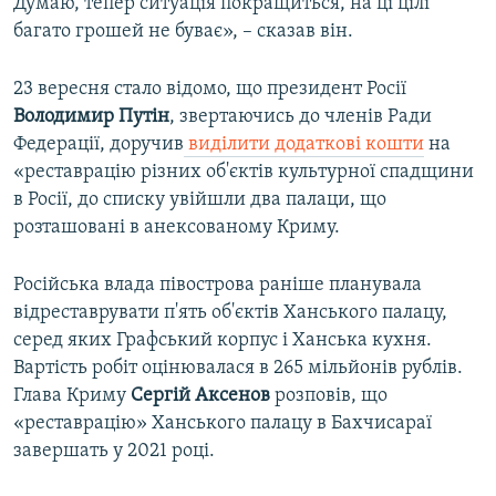
Думаю, тепер ситуація покращиться, на ці цілі
багато грошей не буває», – сказав він.
23 вересня стало відомо, що президент Росії
Володимир Путін
, звертаючись до членів Ради
Федерації, доручив
виділити додаткові кошти
на
«реставрацію різних об'єктів культурної спадщини
в Росії, до списку увійшли два палаци, що
розташовані в анексованому Криму.
Російська влада півострова раніше планувала
відреставрувати п'ять об'єктів Ханського палацу,
серед яких Графський корпус і Ханська кухня.
Вартість робіт оцінювалася в 265 мільйонів рублів.
Глава Криму
Сергій Аксенов
розповів, що
«реставрацію» Ханського палацу в Бахчисараї
завершать у 2021 році.