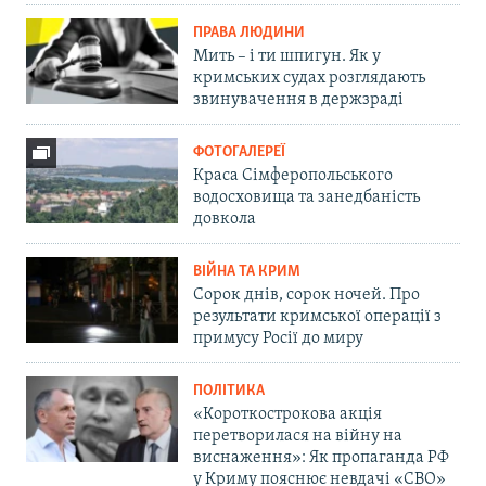
ПРАВА ЛЮДИНИ
Мить – і ти шпигун. Як у
кримських судах розглядають
звинувачення в держзраді
ФОТОГАЛЕРЕЇ
Краса Сімферопольського
водосховища та занедбаність
довкола
ВІЙНА ТА КРИМ
Сорок днів, сорок ночей. Про
результати кримської операції з
примусу Росії до миру
ПОЛІТИКА
«Короткострокова акція
перетворилася на війну на
виснаження»: Як пропаганда РФ
у Криму пояснює невдачі «СВО»