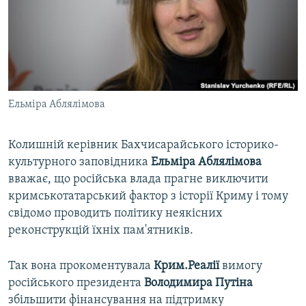
ВІДЕОУРОКИ «ELIFBE»
Русский
СВІДЧЕННЯ ОКУПАЦІЇ
Qırımtatar
УКРАЇНСЬКА ПРОБЛЕМА КРИМУ
ДОЛУЧАЙСЯ!
ІНФОГРАФІКА
Ельміра Аблялімова
Колишній керівник Бахчисарайського історико-
Усі сайти RFE/RL
культурного заповідника
Ельміра Аблялімова
вважає, що російська влада прагне виключити
кримськотатарський фактор з історії Криму і тому
свідомо проводить політику неякісних
реконструкцій їхніх пам'ятників.
Так вона прокоментувала
Крим.Реалії
вимогу
російського президента
Володимира Путіна
збільшити фінансування на підтримку