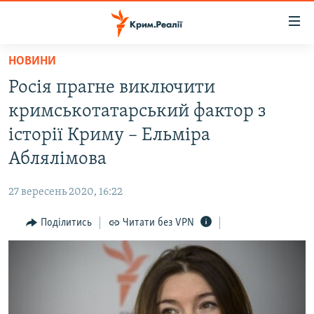
Доступність
посилання
Перейти
НОВИНИ
до
НОВИНИ
Росія прагне виключити
основного
ВОДА.КРИМ
матеріалу
кримськотатарський фактор з
ВІДЕО ТА ФОТО
Перейти
історії Криму – Ельміра
до
ПОЛІТИКА
Аблялімова
основної
БЛОГИ
навігації
27 вересень 2020, 16:22
Перейти
ПОГЛЯД
до
Поділитись
Читати без VPN
ІНТЕРВ'Ю
пошуку
ВСЕ ЗА ДЕНЬ
СПЕЦПРОЕКТИ
ЯК ОБІЙТИ БЛОКУВАННЯ
ДЕПОРТАЦІЯ