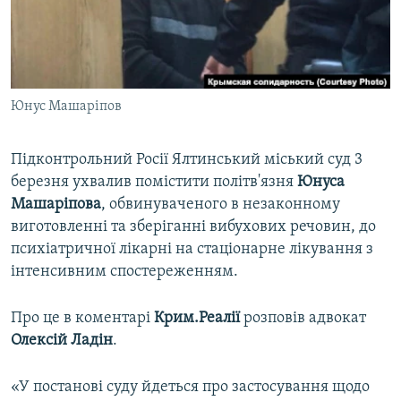
ВІДЕОУРОКИ «ELIFBE»
Русский
СВІДЧЕННЯ ОКУПАЦІЇ
Qırımtatar
УКРАЇНСЬКА ПРОБЛЕМА КРИМУ
Юнус Машаріпов
ДОЛУЧАЙСЯ!
ІНФОГРАФІКА
Підконтрольний Росії Ялтинський міський суд 3
березня ухвалив помістити політв'язня
Юнуса
Усі сайти RFE/RL
Машаріпова
, обвинуваченого в незаконному
виготовленні та зберіганні вибухових речовин, до
психіатричної лікарні на стаціонарне лікування з
інтенсивним спостереженням.
Про це в коментарі
Крим.Реалії
розповів адвокат
Олексій Ладін
.
«У постанові суду йдеться про застосування щодо