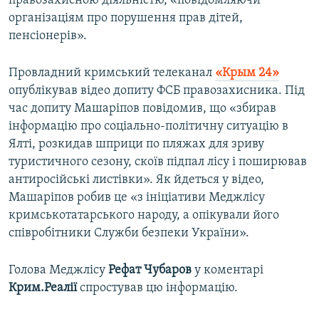
правозахисною діяльністю, «повідомляючи
організаціям про порушення прав дітей,
пенсіонерів».
Провладний кримський телеканал
«Крым 24»
опублікував відео допиту ФСБ правозахисника. Під
час допиту Машаріпов повідомив, що «збирав
інформацію про соціально-політичну ситуацію в
Ялті, розкидав шприци по пляжах для зриву
туристичного сезону, скоїв підпал лісу і поширював
антиросійські листівки». Як йдеться у відео,
Машаріпов робив це «з ініціативи Меджлісу
кримськотатарського народу, а опікували його
співробітники Служби безпеки України».
Голова Меджлісу
Рефат Чубаров
у коментарі
Крим.Реалії
спростував цю інформацію.