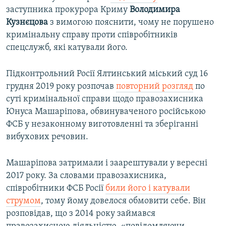
заступника прокурора Криму
Володимира
Кузнєцова
з вимогою пояснити, чому не порушено
кримінальну справу проти співробітників
спецслужб, які катували його.
Підконтрольний Росії Ялтинський міський суд 16
грудня 2019 року розпочав
повторний розгляд
по
суті кримінальної справи щодо правозахисника
Юнуса Машаріпова, обвинуваченого російською
ФСБ у незаконному виготовленні та зберіганні
вибухових речовин.
Машаріпова затримали і заарештували у вересні
2017 року. За словами правозахисника,
співробітники ФСБ Росії
били його і катували
струмом
, тому йому довелося обмовити себе. Він
розповідав, що з 2014 року займався