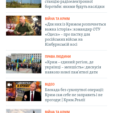
станцію радіоелектронної
боротьби: якими будуть наслідки
ВІЙНА ТА КРИМ
«Для них із Кримом розпочнеться
важка історія»: командир ОТУ
«Одеса» – про пастку для
російських військ на
Кінбурнській косі
ПРАВА ЛЮДИНИ
«Крим – єдиний регіон, де
українці – меншість»: дискусія
навколо нової пам'ятної дати
ВІДЕО
Блокада без сухопутної операції:
Крим сам себе не заправить і не
прогодує | Крим.Реалії
ВІЙНА ТА КРИМ