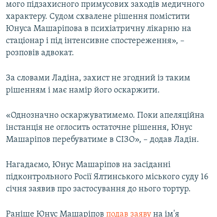
мого підзахисного примусових заходів медичного
характеру. Судом схвалене рішення помістити
Юнуса Машаріпова в психіатричну лікарню на
стаціонар і під інтенсивне спостереження», –
розповів адвокат.
За словами Ладіна, захист не згодний із таким
рішенням і має намір його оскаржити.
«Однозначно оскаржуватимемо. Поки апеляційна
інстанція не оглосить остаточне рішення, Юнус
Машаріпов перебуватиме в СІЗО», – додав Ладін.
Нагадаємо, Юнус Машаріпов на засіданні
підконтрольного Росії Ялтинського міського суду 16
січня заявив про застосування до нього тортур.
Раніше Юнус Машаріпов
подав заяву
на ім'я