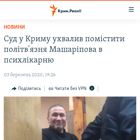
Доступність
посилання
Перейти
НОВИНИ
до
НОВИНИ
Суд у Криму ухвалив помістити
основного
ВОДА.КРИМ
матеріалу
політв'язня Машаріпова в
ВІДЕО ТА ФОТО
Перейти
психлікарню
до
ПОЛІТИКА
основної
03 березень 2020, 19:26
БЛОГИ
навігації
Перейти
Поділитись
Читати без VPN
ПОГЛЯД
до
ІНТЕРВ'Ю
пошуку
ВСЕ ЗА ДЕНЬ
СПЕЦПРОЕКТИ
ЯК ОБІЙТИ БЛОКУВАННЯ
ДЕПОРТАЦІЯ