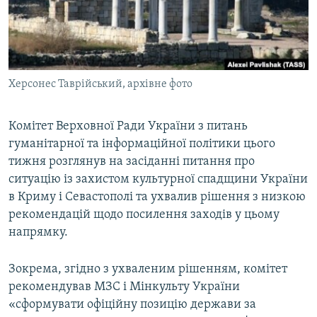
ВІДЕОУРОКИ «ELIFBE»
Русский
СВІДЧЕННЯ ОКУПАЦІЇ
Qırımtatar
УКРАЇНСЬКА ПРОБЛЕМА КРИМУ
Херсонес Таврійський, архівне фото
ДОЛУЧАЙСЯ!
ІНФОГРАФІКА
Комітет Верховної Ради України з питань
гуманітарної та інформаційної політики цього
Усі сайти RFE/RL
тижня розглянув на засіданні питання про
ситуацію із захистом культурної спадщини України
в Криму і Севастополі та ухвалив рішення з низкою
рекомендацій щодо посилення заходів у цьому
напрямку.
Зокрема, згідно з ухваленим рішенням, комітет
рекомендував МЗС і Мінкульту України
«сформувати офіційну позицію держави за