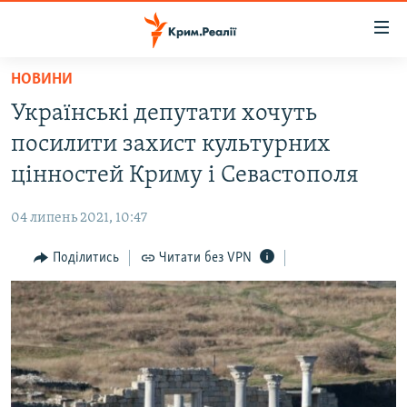
Доступність
посилання
Перейти
НОВИНИ
до
НОВИНИ
Українські депутати хочуть
основного
ВОДА.КРИМ
матеріалу
посилити захист культурних
ВІДЕО ТА ФОТО
Перейти
цінностей Криму і Севастополя
до
ПОЛІТИКА
основної
04 липень 2021, 10:47
БЛОГИ
навігації
Перейти
Поділитись
Читати без VPN
ПОГЛЯД
до
ІНТЕРВ'Ю
пошуку
ВСЕ ЗА ДЕНЬ
СПЕЦПРОЕКТИ
ЯК ОБІЙТИ БЛОКУВАННЯ
ДЕПОРТАЦІЯ