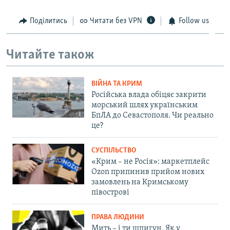
Поділитись
Читати без VPN
Follow us
Читайте також
ВІЙНА ТА КРИМ
Російська влада обіцяє закрити
морський шлях українським
БпЛА до Севастополя. Чи реально
це?
СУСПІЛЬСТВО
«Крим – не Росія»: маркетплейс
Ozon припинив прийом нових
замовлень на Кримському
півострові
ПРАВА ЛЮДИНИ
Мить – і ти шпигун. Як у