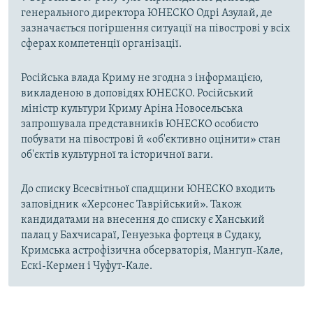
генерального директора ЮНЕСКО Одрі Азулай, де
зазначається погіршення ситуації на півострові у всіх
сферах компетенції організації.
Російська влада Криму не згодна з інформацією,
викладеною в доповідях ЮНЕСКО. Російський
міністр культури Криму Аріна Новосельська
запрошувала представників ЮНЕСКО особисто
побувати на півострові й «об'єктивно оцінити» стан
об'єктів культурної та історичної ваги.
До списку Всесвітньої спадщини ЮНЕСКО входить
заповідник «Херсонес Таврійський». Також
кандидатами на внесення до списку є Ханський
палац у Бахчисараї, Генуезька фортеця в Судаку,
Кримська астрофізична обсерваторія, Мангуп-Кале,
Ескі-Кермен і Чуфут-Кале.