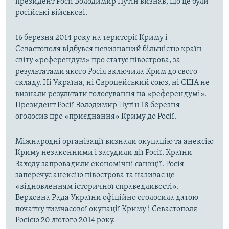
президент Росії Володимир Путін визнав, що це були
російські військові.
16 березня 2014 року на території Криму і
Севастополя відбувся невизнаний більшістю країн
світу «референдум» про статус півострова, за
результатами якого Росія включила Крим до свого
складу. Ні Україна, ні Європейський союз, ні США не
визнали результати голосування на «референдумі».
Президент Росії Володимир Путін 18 березня
оголосив про «приєднання» Криму до Росії.
Міжнародні організації визнали окупацію та анексію
Криму незаконними і засудили дії Росії. Країни
Заходу запровадили економічні санкції. Росія
заперечує анексію півострова та називає це
«відновленням історичної справедливості».
Верховна Рада України офіційно оголосила датою
початку тимчасової окупації Криму і Севастополя
Росією 20 лютого 2014 року.