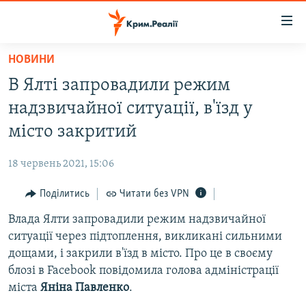
Доступність
посилання
Перейти
НОВИНИ
до
НОВИНИ
В Ялті запровадили режим
основного
ВОДА.КРИМ
матеріалу
надзвичайної ситуації, в'їзд у
ВІДЕО ТА ФОТО
Перейти
місто закритий
до
ПОЛІТИКА
основної
18 червень 2021, 15:06
БЛОГИ
навігації
Перейти
Поділитись
Читати без VPN
ПОГЛЯД
до
Влада Ялти запровадили режим надзвичайної
ІНТЕРВ'Ю
пошуку
ситуації через підтоплення, викликані сильними
ВСЕ ЗА ДЕНЬ
дощами, і закрили в'їзд в місто. Про це в своєму
СПЕЦПРОЕКТИ
блозі в Facebook повідомила голова адміністрації
міста
Яніна Павленко
.
ЯК ОБІЙТИ БЛОКУВАННЯ
ДЕПОРТАЦІЯ