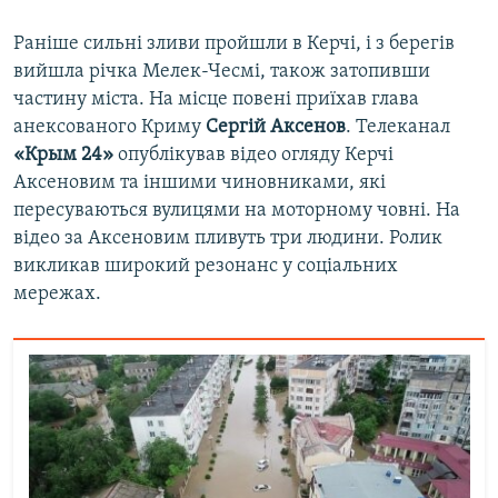
Раніше сильні зливи пройшли в Керчі, і з берегів
вийшла річка Мелек-Чесмі, також затопивши
частину міста. На місце повені приїхав глава
анексованого Криму
Сергій Аксенов
. Телеканал
«Крым 24»
опублікував відео огляду Керчі
Аксеновим та іншими чиновниками, які
пересуваються вулицями на моторному човні. На
відео за Аксеновим пливуть три людини. Ролик
викликав широкий резонанс у соціальних
мережах.