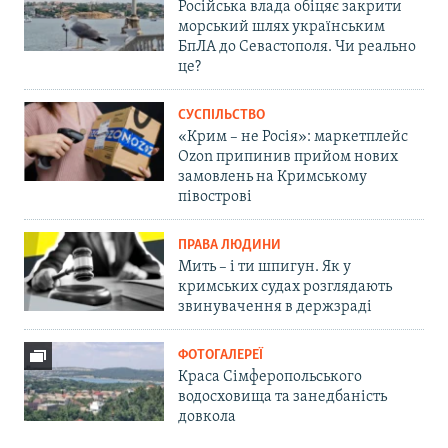
Російська влада обіцяє закрити
морський шлях українським
БпЛА до Севастополя. Чи реально
це?
СУСПІЛЬСТВО
«Крим – не Росія»: маркетплейс
Ozon припинив прийом нових
замовлень на Кримському
півострові
ПРАВА ЛЮДИНИ
Мить – і ти шпигун. Як у
кримських судах розглядають
звинувачення в держзраді
ФОТОГАЛЕРЕЇ
Краса Сімферопольського
водосховища та занедбаність
довкола