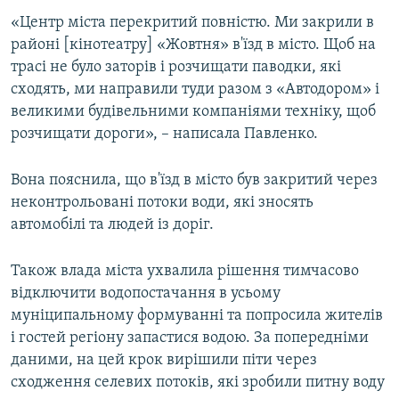
ВІДЕОУРОКИ «ELIFBE»
«Центр міста перекритий повністю. Ми закрили в
Русский
районі [кінотеатру] «Жовтня» в'їзд в місто. Щоб на
СВІДЧЕННЯ ОКУПАЦІЇ
Qırımtatar
трасі не було заторів і розчищати паводки, які
УКРАЇНСЬКА ПРОБЛЕМА КРИМУ
сходять, ми направили туди разом з «Автодором» і
великими будівельними компаніями техніку, щоб
ДОЛУЧАЙСЯ!
ІНФОГРАФІКА
розчищати дороги», – написала Павленко.
Вона пояснила, що в'їзд в місто був закритий через
Усі сайти RFE/RL
неконтрольовані потоки води, які зносять
автомобілі та людей із доріг.
Також влада міста ухвалила рішення тимчасово
відключити водопостачання в усьому
муніципальному формуванні та попросила жителів
і гостей регіону запастися водою. За попередніми
даними, на цей крок вирішили піти через
сходження селевих потоків, які зробили питну воду