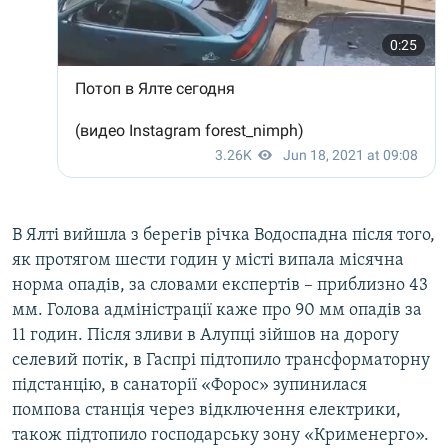
В Ялті вийшла з берегів річка Водоспадна після того,
як протягом шести годин у місті випала місячна
норма опадів, за словами експертів – приблизно 43
мм. Голова адміністрації каже про 90 мм опадів за
11 годин. Після зливи в Алупці зійшов на дорогу
селевий потік, в Гаспрі підтопило трансформаторну
підстанцію, в санаторії «Форос» зупинилася
помпова станція через відключення електрики,
також підтопило господарську зону «Крименерго».