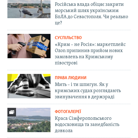
Російська влада обіцяє закрити
морський шлях українським
БпЛА до Севастополя. Чи реально
це?
СУСПІЛЬСТВО
«Крим – не Росія»: маркетплейс
Ozon припинив прийом нових
замовлень на Кримському
півострові
ПРАВА ЛЮДИНИ
Мить – і ти шпигун. Як у
кримських судах розглядають
звинувачення в держзраді
ФОТОГАЛЕРЕЇ
Краса Сімферопольського
водосховища та занедбаність
довкола