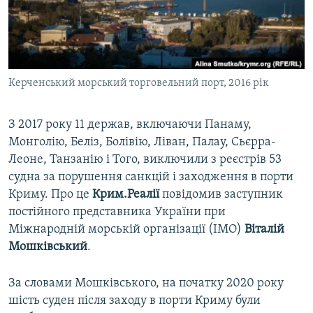
ВІДЕОУРОКИ «ELIFBE»
Русский
СВІДЧЕННЯ ОКУПАЦІЇ
Qırımtatar
УКРАЇНСЬКА ПРОБЛЕМА КРИМУ
Керченський морський торговельний порт, 2016 рік
ДОЛУЧАЙСЯ!
ІНФОГРАФІКА
З 2017 року 11 держав, включаючи Панаму,
Монголію, Беліз, Болівію, Ліван, Палау, Сьєрра-
Усі сайти RFE/RL
Леоне, Танзанію і Того, виключили з реєстрів 53
судна за порушення санкцій і заходження в порти
Криму. Про це
Крим.Реалії
повідомив заступник
постійного представника України при
Міжнародній морській організації (IMO)
Віталій
Мошківський
.
За словами Мошківського, на початку 2020 року
шість суден після заходу в порти Криму були