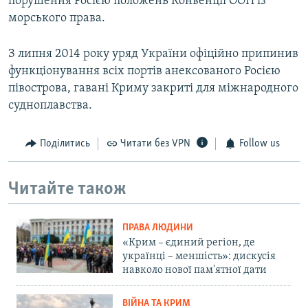
порушення Росією положень Конвенції ООН із
морського права.
З липня 2014 року уряд України офіційно припинив
функціонування всіх портів анексованого Росією
півострова, гавані Криму закриті для міжнародного
судноплавства.
Поділитись
Читати без VPN
Follow us
Читайте також
ПРАВА ЛЮДИНИ
«Крим – єдиний регіон, де
українці – меншість»: дискусія
навколо нової пам'ятної дати
ВІЙНА ТА КРИМ