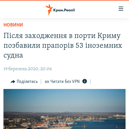
Доступність
посилання
Перейти
НОВИНИ
до
НОВИНИ
Після заходження в порти Криму
основного
ВОДА.КРИМ
матеріалу
позбавили прапорів 53 іноземних
ВІДЕО ТА ФОТО
Перейти
судна
до
ПОЛІТИКА
основної
19 березень 2020, 20:06
БЛОГИ
навігації
Перейти
Поділитись
Читати без VPN
ПОГЛЯД
до
ІНТЕРВ'Ю
пошуку
ВСЕ ЗА ДЕНЬ
СПЕЦПРОЕКТИ
ЯК ОБІЙТИ БЛОКУВАННЯ
ДЕПОРТАЦІЯ