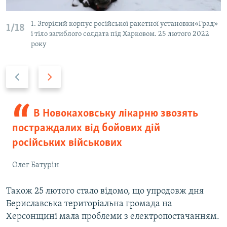
1. Згорілий корпус російської ракетної установки«Град»
1/18
і тіло загиблого солдата під Харковом. 25 лютого 2022
року
P
N
r
e
e
x
v
t
В Новокаховську лікарню звозять
i
s
постраждалих від бойових дій
o
l
російських військових
u
i
s
d
Олег Батурін
s
e
l
Також 25 лютого стало відомо, що упродовж дня
i
Бериславська територіальна громада на
d
Херсонщині мала проблеми з електропостачанням.
e