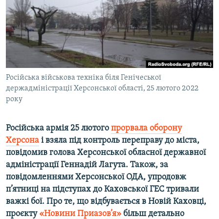
ВІДЕОУРОКИ «ELIFBE»
Русский
СВІДЧЕННЯ ОКУПАЦІЇ
Qırımtatar
УКРАЇНСЬКА ПРОБЛЕМА КРИМУ
ДОЛУЧАЙСЯ!
ІНФОГРАФІКА
Російська військова техніка біля Генічеської
держадміністрації Херсонської області, 25 лютого 2022
року
Усі сайти RFE/RL
Російська армія 25 лютого
прорвала оборону
Херсона
і взяла під контроль переправу до міста,
повідомив голова Херсонської обласної державної
адміністрації Геннадій Лагута. Також, за
повідомленнями Херсонської ОДА, упродовж
п’ятниці на підступах до Каховської ГЕС тривали
важкі бої. Про те, що відбувається в Новій Каховці,
проєкту
«Новини Приазов’я»
більш детально