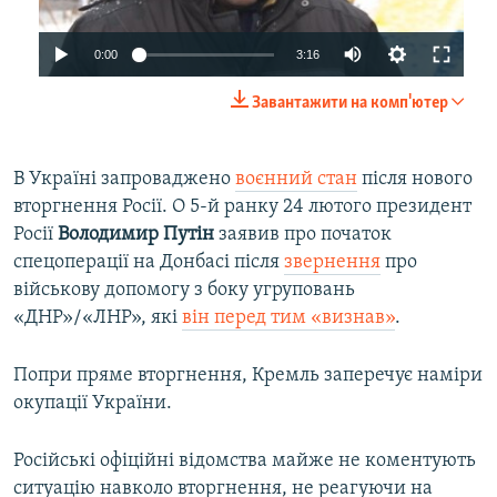
0:00
3:16
Auto
240p
Завантажити на комп'ютер
360p
Auto
240p
360p
480p
В Україні запроваджено
воєнний стан
після нового
480p
вторгнення Росії. О 5-й ранку 24 лютого президент
720p
720p
1080p
Росії
Володимир Путін
заявив про початок
1080p
спецоперації на Донбасі після
звернення
про
військову допомогу з боку угруповань
«ДНР»/«ЛНР», які
він перед тим «визнав»
.
Попри пряме вторгнення, Кремль заперечує наміри
окупації України.
Російські офіційні відомства майже не коментують
ситуацію навколо вторгнення, не реагуючи на