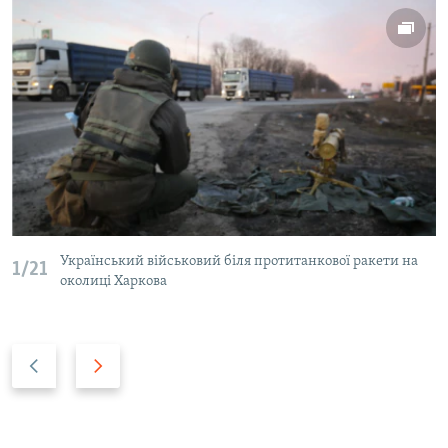
Український військовий біля протитанкової ракети на
1/21
околиці Харкова
P
N
r
e
e
x
v
t