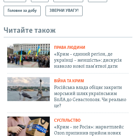
Головне за добу
ЗВЕРНИ УВАГУ!
Читайте також
ПРАВА ЛЮДИНИ
«Крим – єдиний регіон, де
українці – меншість»: дискусія
навколо нової пам'ятної дати
ВІЙНА ТА КРИМ
Російська влада обіцяє закрити
морський шлях українським
БпЛА до Севастополя. Чи реально
це?
СУСПІЛЬСТВО
«Крим – не Росія»: маркетплейс
Ozon припинив прийом нових