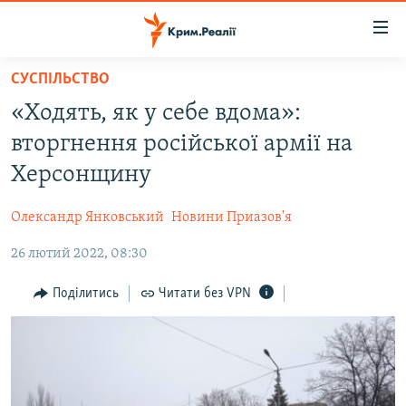
Доступність
посилання
Перейти
СУСПІЛЬСТВО
до
НОВИНИ
«Ходять, як у себе вдома»:
основного
ВОДА.КРИМ
матеріалу
вторгнення російської армії на
ВІДЕО ТА ФОТО
Перейти
Херсонщину
до
ПОЛІТИКА
основної
Олександр Янковський
Новини Приазов'я
БЛОГИ
навігації
Перейти
26 лютий 2022, 08:30
ПОГЛЯД
до
ІНТЕРВ'Ю
Поділитись
Читати без VPN
пошуку
ВСЕ ЗА ДЕНЬ
СПЕЦПРОЕКТИ
ЯК ОБІЙТИ БЛОКУВАННЯ
ДЕПОРТАЦІЯ