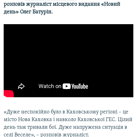
розповів журналіст місцевого видання «Новий
день» Олег Батурін.
«Дуже неспокійно було в Каховському регіоні – це
місто Нова Каховка і навколо Каховської ГЕС. Цілий
день там тривали бої. Дуже напружена ситуація в
селі Веселе», – розповів журналіст.