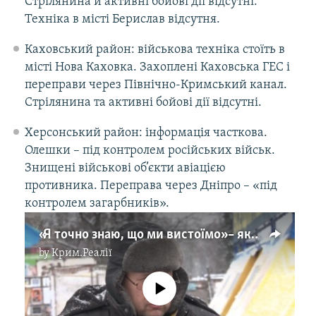
Стрілянина й активні бойові дії відсутні.
Техніка в місті Берислав відсутня.
Каховський район: військова техніка стоїть в
місті Нова Каховка. Захоплені Каховська ГЕС і
переправи через Північно-Кримський канал.
Стрілянина та активні бойові дії відсутні.
Херсонський район: інформація часткова.
Олешки – під контролем російських військ.
Знищені військові об’єкти авіацією
противника. Переправа через Дніпро – «під
контролем загарбників».
«Я точно знаю, що ми вистоїмо» – яка зараз ситуація у Харкові (відео)
by
Крим.Реалії
No media source currently available