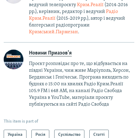
ведучий телепроєкту
Крим.Реалії
(2014-2016
рр.), керівник, редактор і ведучий
Радіо
Крим.Реалії
(2015-2019 рр.), автор і ведучий
блогерської радіопрограми
Кримський.Пармезан
.​
Новини Приазов'я
Проєкт розповідає про те, що відбувається на
півдні України, чим живе Маріуполь, Херсон,
Бердянськ і Генічеськ. Програма виходить по
буднях о 15:00 на хвилях Радіо Крим.Реалії
105.9 FM і 648 АМ, на каналі Радіо Свобода
Україна в YouTube, матеріали проєкту
публікуються на сайті Радіо Свобода
This item is part of
Україна
Росія
Суспільство
Статті