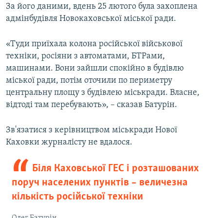
i
s
За його даними, вдень 25 лютого була захоплена
o
l
адмінбудівля Новокаховської міської ради.
u
i
s
d
«Туди приїхала колона російської військової
s
e
техніки, росіяни з автоматами, БТРами,
l
машинами. Вони зайшли спокійно в будівлю
i
міської ради, потім оточили по периметру
d
центральну площу з будівлею міськради. Власне,
e
відтоді там перебувають», – сказав Батурін.
Зв'язатися з керівництвом міськради Нової
Каховки журналісту не вдалося.
Біля Каховської ГЕС і розташованих
поруч населених пунктів – величезна
кількість російської техніки