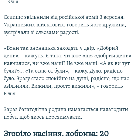
Юлія
Селище звільнили від російської армії 3 вересня.
Українських військових, говорить його дружина,
зустрічали зі сльозами радості.
«Вони так зненацька заходять у двір. «Добрий
день», – кажуть. Я така: чи вже «ці» «добрий день»
навчилися, чи вже наші? Це вже наші! «А як ви тут
були?»... «Та отак-от були», – кажу. Дуже радісно
було. Зразу стало спокійно на душі, радісно, що нас
звільнили. Вижили, просто вижили», – говорить
Юлія.
Зараз багатодітна родина намагається налагодити
побут, щоб якось перезимувати.
Згоріло насіння, добрива: 20