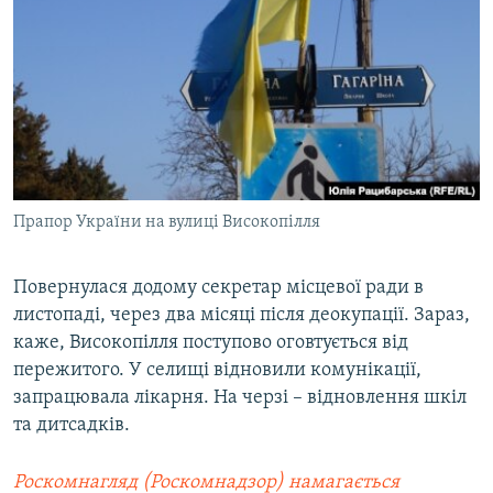
Прапор України на вулиці Високопілля
Повернулася додому секретар місцевої ради в
листопаді, через два місяці після деокупації. Зараз,
каже, Високопілля поступово оговтується від
пережитого. У селищі відновили комунікації,
запрацювала лікарня. На черзі – відновлення шкіл
та дитсадків.
Роскомнагляд (Роскомнадзор) намагається