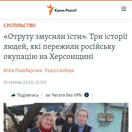
Доступність
посилання
Перейти
СУСПІЛЬСТВО
до
НОВИНИ
«Отруту змусили їсти». Три історії
основного
ВОДА.КРИМ
матеріалу
людей, які пережили російську
ВІДЕО ТА ФОТО
Перейти
окупацію на Херсонщині
до
ПОЛІТИКА
основної
Юлія Рацибарська
Радіо Свобода
БЛОГИ
навігації
Перейти
31 січень 2023, 10:00
ПОГЛЯД
до
ІНТЕРВ'Ю
Поділитись
Читати без VPN
пошуку
ВСЕ ЗА ДЕНЬ
СПЕЦПРОЕКТИ
ЯК ОБІЙТИ БЛОКУВАННЯ
ДЕПОРТАЦІЯ