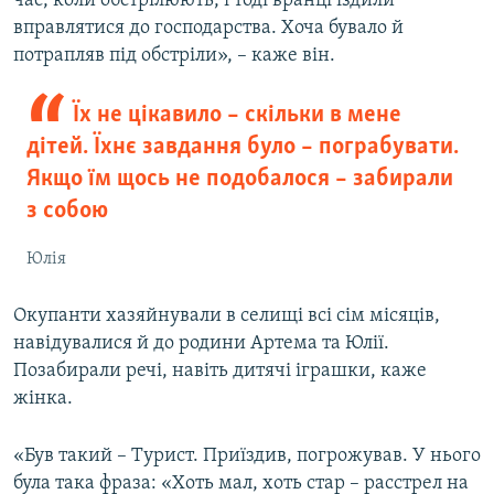
час, коли обстрілюють, і тоді вранці їздили
вправлятися до господарства. Хоча бувало й
потрапляв під обстріли», – каже він.
Їх не цікавило – скільки в мене
дітей. Їхнє завдання було – пограбувати.
Якщо їм щось не подобалося – забирали
з собою
Юлія
Окупанти хазяйнували в селищі всі сім місяців,
навідувалися й до родини Артема та Юлії.
Позабирали речі, навіть дитячі іграшки, каже
жінка.
«Був такий – Турист. Приїздив, погрожував. У нього
була така фраза: «Хоть мал, хоть стар – расстрел на