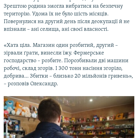
Зрештою родина змогла вибратися на безпечну
територію. Удома їх не було шість місяців.
Повернулися на другий день після деокупації й не
впізнали – ані селища, ані своєї власності.
«Хата ціла. Магазин один розбитий, другий –
зірвали ґрати, винесли їжу. Фермерське
господарство – розбите. Порозбивали дві машини
робочі, склад згорів. І 300 тонн насіння згоріло,
добрива… Збитки – близько 20 мільйонів гривень»,
– розповів Олександр.