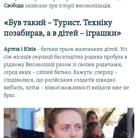
Свобода
записало три історії високопільців.
«Був такий – Турист. Техніку
позабирав, а в дітей – іграшки»
Артем і Юлія
– батьки трьох маленьких дітей. Усі
сім місяців окупації багатодітна родина пробула в
рідному Високопіллі разом зі своїми родичами,
серед яких – сліпий батько. Кажуть: спершу –
сподівалися, що російських солдатів швидко
виб’ють, потім – ніякої можливості виїхати вже не
було.