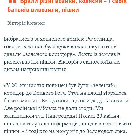
Брали різні возики, коляски – і своїх
батьків вивозили, пішки
Вікторія Коперко
Вибратися з захопленого армією РФ селища,
говорить жінка, було дуже важко: окупати не
давали «зеленого коридору». Дехто із земляків
ризикував іти пішки. Вікторія з сином виїхали
дивом наприкінці квітня.
«У 20-их числах повинен був бути «зелений»
коридор до Кривого Рогу. Отут на площі зібралося
багато машин. Всі думали, що нам дадуть виїхати.
Але російські війська не дали згоди. Ми
залишилися тут. Напередодні Паски, 23 квітня,
пішла по селу така інформація, що дозволять вийти
пішки, – і тоді хто на чому міг до Зеленодольська.