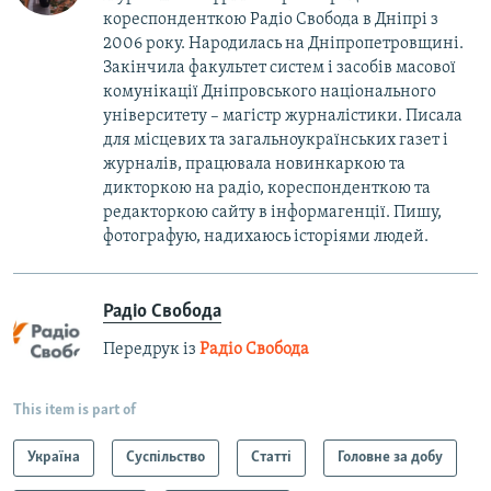
кореспонденткою Радіо Свобода в Дніпрі з
2006 року. Народилась на Дніпропетровщині.
Закінчила факультет систем і засобів масової
комунікації Дніпровського національного
університету – магістр журналістики. Писала
для місцевих та загальноукраїнських газет і
журналів, працювала новинкаркою та
дикторкою на радіо, кореспонденткою та
редакторкою сайту в інформагенції. Пишу,
фотографую, надихаюсь історіями людей.
Радіо Свобода
Передрук із
Радіо Свобода
This item is part of
Україна
Суспільство
Статті
Головне за добу