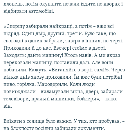
хлопець, потім окупанти почали їздити по дворах і
відбирати автомобілі.
«Спершу забирали найкращі, а потім – вже всі
підряд. Один двір, другий, третій. Було таке, що
сьогодні в одних забрали, завтра в інших, по черзі.
Приходили й до нас. Ввечері стоїмо в дворі.
Заходять: дайте машину! Хтось навів. А ми якраз
переховали машину, поставили далі. Але вони
побачили. Кажуть: «Виганяйте з воріт самі!». Через
кілька днів знову приходили. Їм вже були потрібні
пиво, горілка. Мародерили. Коли люди
повиїжджали – виламували вікна, двері, забирали
телевізори, пральні машинки, бойлери», – каже
він.
Виїхати з селища було важко. У тих, хто пробував, –
на блокпосту росіяни забирали документи.