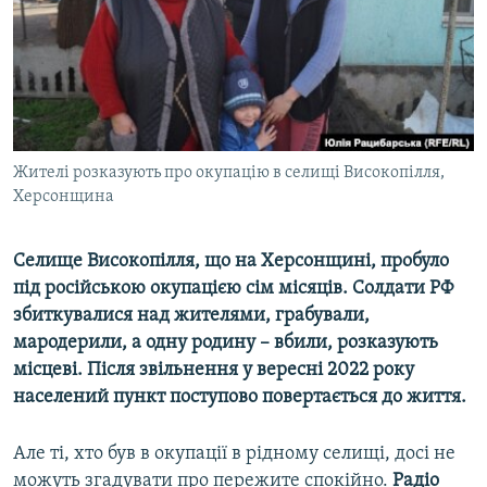
ВІДЕОУРОКИ «ELIFBE»
Русский
СВІДЧЕННЯ ОКУПАЦІЇ
Qırımtatar
УКРАЇНСЬКА ПРОБЛЕМА КРИМУ
ДОЛУЧАЙСЯ!
ІНФОГРАФІКА
Жителі розказують про окупацію в селищі Високопілля,
Херсонщина
Усі сайти RFE/RL
Селище Високопілля, що на Херсонщині, пробуло
під російською окупацією сім місяців.
Солдати
РФ
збиткувалися над
жителями, грабували,
мародерили, а одну родину
– вбили
, розказують
місцеві.
Після звільнення у вересні 2022 року
населений пункт поступово повертається до життя.
Але ті, хто був в окупації в рідному селищі, досі не
можуть згадувати про пережите спокійно.
Радіо