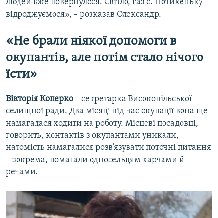
людей вже повернулося. Світло, газ є. Потихеньку
відроджуємося», – розказав Олександр.
«Н
е брали ніякої допомоги
в
окупантів, але потім стало нічого
їсти»
Вікторія Коперко
– секретарка Високопільської
селищної ради. Два місяці під час окупації вона ще
намагалася ходити на роботу. Місцеві посадовці,
говорить, контактів з окупантами уникали,
натомість намагалися розв’язувати поточні питання
– зокрема, помагали односельцям харчами й
речами.