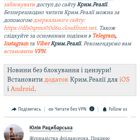
заблокувати
доступ до сайту
Крим.Реалії
.
Безперешкодно читати Крим.Реалії можна за
допомогою
дзеркального сайту
:
https://dfs0qrmo00d6u.cloudfront.net
. Також
слідкуйте за основними подіями в
Telegram
,
Instagram
та
Viber
Крим.Реалії
. Ре
комендуємо вам
встановити
VPN
.
Новини без блокування і цензури!
Встановити
додаток
Крим.Реалії для
iOS
і
Android
.
Поділитись
Читати без VPN
Follow us
Юлія Рацибарська
Журналістка-фрілансерка. Працюю