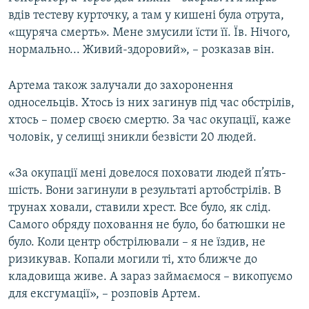
вдів тестеву курточку, а там у кишені була отрута,
«щуряча смерть». Мене змусили їсти її. Їв. Нічого,
нормально... Живий-здоровий», – розказав він.
Артема також залучали до захоронення
односельців. Хтось із них загинув під час обстрілів,
хтось – помер своєю смертю. За час окупації, каже
чоловік, у селищі зникли безвісти 20 людей.
«За окупації мені довелося поховати людей п’ять-
шість. Вони загинули в результаті артобстрілів. В
трунах ховали, ставили хрест. Все було, як слід.
Самого обряду поховання не було, бо батюшки не
було. Коли центр обстрілювали – я не їздив, не
ризикував. Копали могили ті, хто ближче до
кладовища живе. А зараз займаємося – викопуємо
для ексгумації», – розповів Артем.