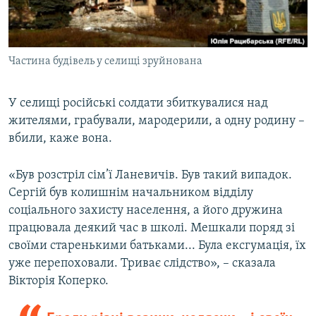
Частина будівель у селищі зруйнована
У селищі російські солдати збиткувалися над
жителями, грабували, мародерили, а одну родину –
вбили, каже вона.
«Був розстріл сім’ї Ланевичів. Був такий випадок.
Сергій був колишнім начальником відділу
соціального захисту населення, а його дружина
працювала деякий час в школі. Мешкали поряд зі
своїми старенькими батьками... Була ексгумація, їх
уже перепоховали. Триває слідство», – сказала
Вікторія Коперко.