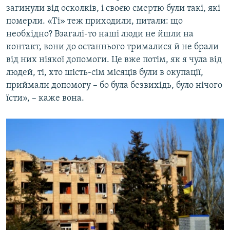
загинули від осколків, і своєю смертю були такі, які
померли. «Ті» теж приходили, питали: що
необхідно? Взагалі-то наші люди не йшли на
контакт, вони до останнього трималися й не брали
від них ніякої допомоги. Це вже потім, як я чула від
людей, ті, хто шість-сім місяців були в окупації,
приймали допомогу – бо була безвихідь, було нічого
їсти», – каже вона.