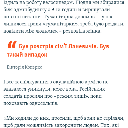
Їздила на роботу велосипедом. Щодня ми збиралися
біля адмінбудинку о 9-ій годині й вирішували
поточні питання. Гуманітарна допомога – у нас
лишилося трохи «гуманітарки», треба було роздати,
поділити між людьми», – розповіла жінка.
Був розстріл сім’ї Ланевичів. Був
такий випадок
Вікторія Коперко
І все ж спілкування з окупаційною армією не
вдавалося уникнути, кеже вона. Російських
солдатів просили про «режим тиші», поки
поховають односельців.
«Ми ходили до них, просили, щоб вони не стріляли,
щоб дали можливість захоронити людей. Тих, які