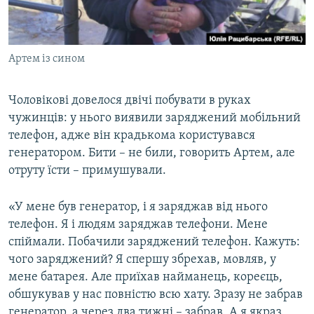
Артем із сином
Чоловікові довелося двічі побувати в руках
чужинців: у нього виявили заряджений мобільний
телефон, адже він крадькома користувався
генератором. Бити – не били, говорить Артем, але
отруту їсти – примушували.
«У мене був генератор, і я заряджав від нього
телефон. Я і людям заряджав телефони. Мене
спіймали. Побачили заряджений телефон. Кажуть:
чого заряджений? Я спершу збрехав, мовляв, у
мене батарея. Але приїхав найманець, кореєць,
обшукував у нас повністю всю хату. Зразу не забрав
генератор, а через два тижні – забрав. А я якраз