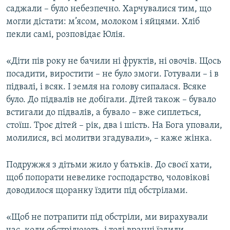
саджали – було небезпечно. Харчувалися тим, що
могли дістати: м’ясом, молоком і яйцями. Хліб
пекли самі, розповідає Юлія.
«Діти пів року не бачили ні фруктів, ні овочів. Щось
посадити, виростити – не було змоги. Готували – і в
підвалі, і всяк. І земля на голову сипалася. Всяке
було. До підвалів не добігали. Дітей також – бувало
встигали до підвалів, а бувало – вже сиплеться,
стоїш. Троє дітей – рік, два і шість. На Бога уповали,
молилися, всі молитви згадували», – каже жінка.
Подружжя з дітьми жило у батьків. До своєї хати,
щоб попорати невелике господарство, чоловікові
доводилося щоранку їздити під обстрілами.
«Щоб не потрапити під обстріли, ми вирахували