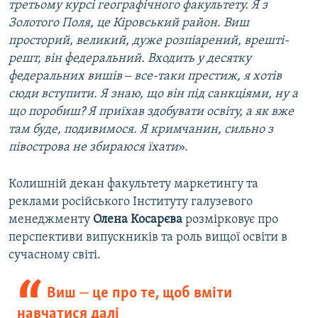
третьому курсі географічного факультету. Я з
Золотого Поля, це Кіровський район. Виш
просторий, великий, дуже розпіарений, врешті-
решт, він федеральний. Входить у десятку
федеральних вишів ‒ все-таки престиж, я хотів
сюди вступити. Я знаю, що він під санкціями, ну а
що поробиш? Я приїхав здобувати освіту, а як вже
там буде, подивимося. Я кримчанин, сильно з
півострова не збираюся їхати
».
Колишній декан факультету маркетингу та
реклами російського Інституту галузевого
менеджменту
Олена Косарєва
розмірковує про
перспективи випускників та роль вищої освіти в
сучасному світі.
Виш ‒ це про те, щоб вміти
навчатися далі