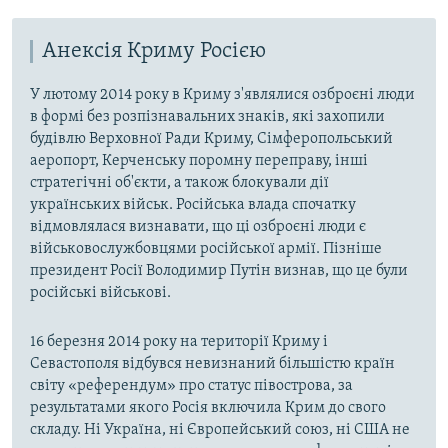
Анексія Криму Росією
У лютому 2014 року в Криму з'являлися озброєні люди
в формі без розпізнавальних знаків, які захопили
будівлю Верховної Ради Криму, Сімферопольський
аеропорт, Керченську поромну переправу, інші
стратегічні об'єкти, а також блокували дії
українських військ. Російська влада спочатку
відмовлялася визнавати, що ці озброєні люди є
військовослужбовцями російської армії. Пізніше
президент Росії Володимир Путін визнав, що це були
російські військові.
16 березня 2014 року на території Криму і
Севастополя відбувся невизнаний більшістю країн
світу «референдум» про статус півострова, за
результатами якого Росія включила Крим до свого
складу. Ні Україна, ні Європейський союз, ні США не