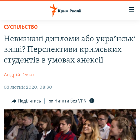
Доступність
посилання
Перейти
СУСПІЛЬСТВО
до
НОВИНИ
Невизнані дипломи або українські
основного
ВОДА.КРИМ
матеріалу
виші? Перспективи кримських
ВІДЕО ТА ФОТО
Перейти
студентів в умовах анексії
до
ПОЛІТИКА
основної
Андрій Гевко
БЛОГИ
навігації
Перейти
03 лютий 2020, 08:30
ПОГЛЯД
до
ІНТЕРВ'Ю
Поділитись
Читати без VPN
пошуку
ВСЕ ЗА ДЕНЬ
СПЕЦПРОЕКТИ
ЯК ОБІЙТИ БЛОКУВАННЯ
ДЕПОРТАЦІЯ