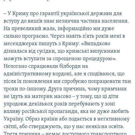
‒ У Криму про гарантії української держави для
вступу до вишів знає незначна частина населення.
На превеликий жаль, інформаційно ми дуже
сильно програємо. Через навіть п'ять років мені в
месенджерах пишуть з Криму: «Випадково
дізналася від сусідки, що кримські випускники
можуть вступати за спрощеною процедурою».
Непогано спрацювали білборди на
адміністративному кордоні, але я сподіваюся, що
після їх поновлення ми спробуємо попрацювати там
трохи по-іншому. Друга причина, чому кримчани
не їдуть на материк масово ‒ у тому, що ці діти
упродовж декількох років перебувають у зоні
впливу російської пропаганди, яка не дуже любить
Україну. Образ країни або подається в негативному
світлі, або стверджують, що у нас неякісна освіта.
Третя причина ‒ немає доступного транспортного