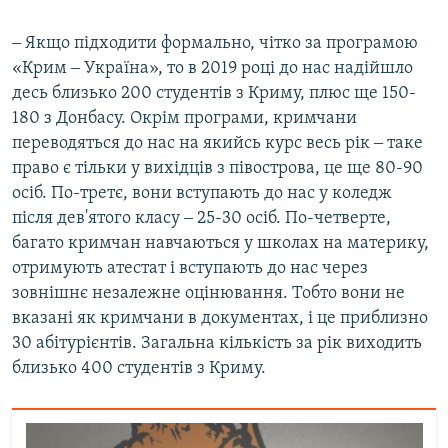
‒ Якщо підходити формально, чітко за програмою
«Крим ‒ Україна», то в 2019 році до нас надійшло
десь близько 200 студентів з Криму, плюс ще 150-
180 з Донбасу. Окрім програми, кримчани
переводяться до нас на якийсь курс весь рік ‒ таке
право є тільки у вихідців з півострова, це ще 80-90
осіб. По-третє, вони вступають до нас у коледж
після дев'ятого класу ‒ 25-30 осіб. По-четверте,
багато кримчан навчаються у школах на материку,
отримують атестат і вступають до нас через
зовнішнє незалежне оцінювання. Тобто вони не
вказані як кримчани в документах, і це приблизно
30 абітурієнтів. Загальна кількість за рік виходить
близько 400 студентів з Криму.