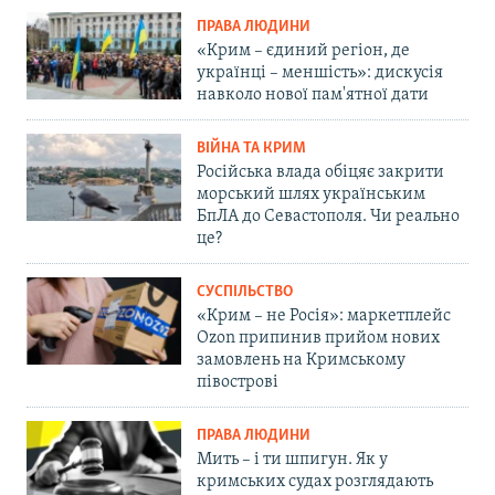
ПРАВА ЛЮДИНИ
«Крим – єдиний регіон, де
українці – меншість»: дискусія
навколо нової пам'ятної дати
ВІЙНА ТА КРИМ
Російська влада обіцяє закрити
морський шлях українським
БпЛА до Севастополя. Чи реально
це?
СУСПІЛЬСТВО
«Крим – не Росія»: маркетплейс
Ozon припинив прийом нових
замовлень на Кримському
півострові
ПРАВА ЛЮДИНИ
Мить – і ти шпигун. Як у
кримських судах розглядають