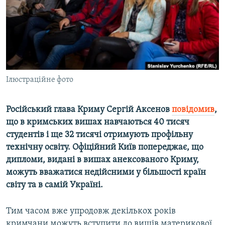
ВІДЕОУРОКИ «ELIFBE»
Русский
СВІДЧЕННЯ ОКУПАЦІЇ
Qırımtatar
УКРАЇНСЬКА ПРОБЛЕМА КРИМУ
ДОЛУЧАЙСЯ!
ІНФОГРАФІКА
Ілюстраційне фото
Російський глава Криму Сергій Аксенов
повідомив
,
Усі сайти RFE/RL
що в кримських вишах навчаються 40 тисяч
студентів і ще 32 тисячі отримують профільну
технічну освіту. Офіційний Київ попереджає, що
дипломи, видані в вишах анексованого Криму,
можуть вважатися недійсними у більшості країн
світу та в самій Україні.
Тим часом вже упродовж декількох років
кримчани можуть вступити до вишів материкової