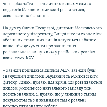
чого гріха таїти ‒ в столичних вишах у самих
педагогів більше можливості розвиватися,
освоювати нові знання.
На думку Олени Косарєвої, дипломи Московського
державного університету, Вищої школи економіки
або інших столичних вишів котуються набагато
вище, ніж документи про закінчення
регіонального вишу, яким у російських реаліях
вважається КФУ.
‒ Завжди приймався диплом МДУ, завжди були
значущими дипломи Бауманки та Московського
фізтеху. Однак, думаю, для країн, що розвиваються
диплом російського навчального закладу теж
досить значний. Я думаю, що у людини з таким
документом та з її знаннями там є реальні
перспективи знайти роботу.