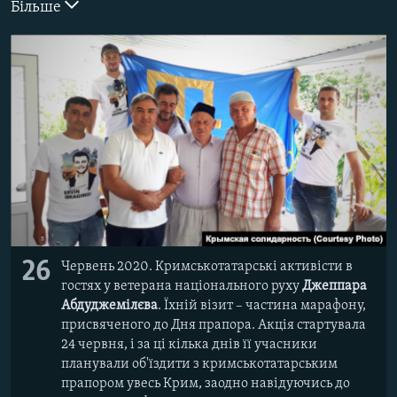
Більше
ВІДЕОУРОКИ «ELIFBE»
Русский
СВІДЧЕННЯ ОКУПАЦІЇ
Qırımtatar
УКРАЇНСЬКА ПРОБЛЕМА КРИМУ
ДОЛУЧАЙСЯ!
ІНФОГРАФІКА
Усі сайти RFE/RL
26
Червень 2020. Кримськотатарські активісти в
гостях у ветерана національного руху
Джеппара
Абдуджемілєва
. Їхній візит – частина марафону,
присвяченого до Дня прапора. Акція стартувала
24 червня, і за ці кілька днів її учасники
планували об'їздити з кримськотатарським
прапором увесь Крим, заодно навідуючись до