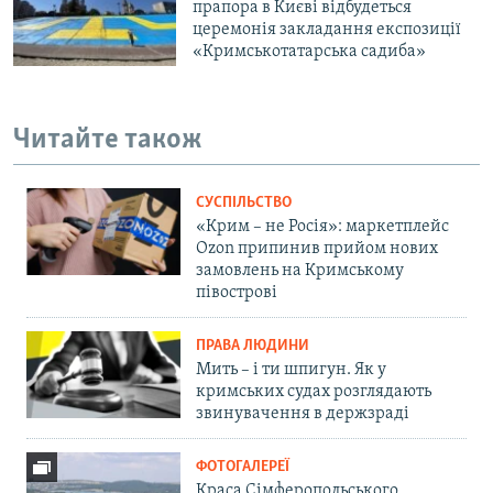
прапора в Києві відбудеться
церемонія закладання експозиції
«Кримськотатарська садиба»
Читайте також
СУСПІЛЬСТВО
«Крим – не Росія»: маркетплейс
Ozon припинив прийом нових
замовлень на Кримському
півострові
ПРАВА ЛЮДИНИ
Мить – і ти шпигун. Як у
кримських судах розглядають
звинувачення в держзраді
ФОТОГАЛЕРЕЇ
Краса Сімферопольського