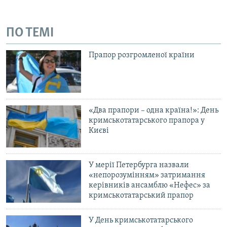
ПО ТЕМІ
Прапор розгромленої країни
«Два прапори – одна країна!»: День
кримськотатарського прапора у
Києві
У мерії Петербурга назвали
«непорозумінням» затримання
керівників ансамблю «Нефес» за
кримськотатарський прапор
У День кримськотатарського