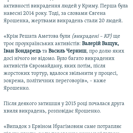
активності викрадення людей у Криму. Перша була
навесні 2014 року. Тоді, за словами Євгена
Ярошенка, жертвами викрадень стали 20 людей.
«Крім Решата Аметова були
(викрадені – КР)
ще
троє проукраїнських активістів:
Валерій Ващук,
Іван Бондарець
та
Василь Черниш
, про долю яких
досі нічого не відомо. Було багато викрадених
активістів Євромайдану, яких потім, після
жорстоких тортур, вдалося звільнити у процесі,
зокрема, політичних переговорів», – каже
Ярошенко.
Після деякого затишшя у 2015 році почалася друга
хвиля викрадень, розповідає Ярошенко.
«Випадок з Ервіном Ібрагімовим саме потрапляє