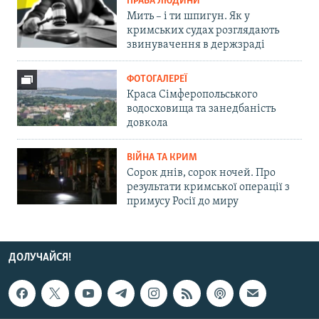
ПРАВА ЛЮДИНИ
Мить – і ти шпигун. Як у
кримських судах розглядають
звинувачення в держзраді
ФОТОГАЛЕРЕЇ
Краса Сімферопольського
водосховища та занедбаність
довкола
ВІЙНА ТА КРИМ
Сорок днів, сорок ночей. Про
результати кримської операції з
примусу Росії до миру
ДОЛУЧАЙСЯ!