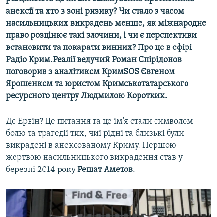
анексії та хто в зоні ризику? Чи стало з часом
насильницьких викрадень менше, як міжнародне
право розцінює такі злочини, і чи є перспективи
встановити та покарати винних? Про це в ефірі
Радіо Крим.Реалії ведучий Роман Спірідонов
поговорив з аналітиком КримSOS Євгеном
Ярошенком та юристом Кримськотатарського
ресурсного центру Людмилою Коротких.
Де Ервін? Це питання та це ім'я стали символом
болю та трагедії тих, чиї рідні та близькі були
викрадені в анексованому Криму. Першою
жертвою насильницького викрадення став у
березні 2014 року
Решат Аметов
.