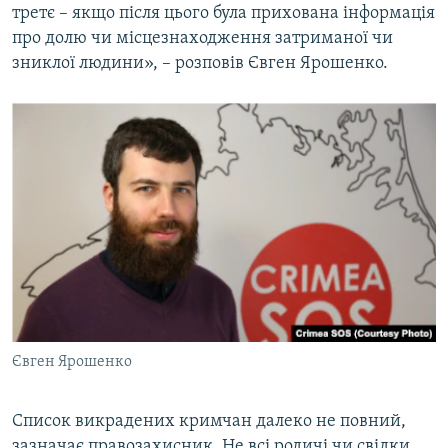
третє – якщо після цього була прихована інформація
про долю чи місцезнаходження затриманої чи
зниклої людини», – розповів Євген Ярошенко.
Євген Ярошенко
Список викрадених кримчан далеко не повний,
зазначає правозахисник. Не всі родичі чи свідки