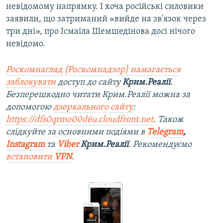
невідомому напрямку. І хоча російські силовики
заявили, що затриманий «вийде на зв'язок через
три дні», про Ісмаїла Шемшедінова досі нічого
невідомо.
Роскомнагляд (Роскомнадзор) намагається
заблокувати
доступ до сайту
Крим.Реалії
.
Безперешкодно читати Крим.Реалії можна за
допомогою
дзеркального сайту
:
https://dfs0qrmo00d6u.cloudfront.net
. Також
слідкуйте за основними подіями в
Telegram
,
Instagram
та
Viber
Крим.Реалії
. Рекомендуємо
встановити
VPN
.