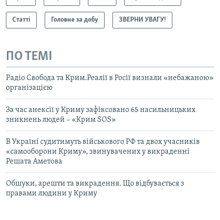
Статті
Головне за добу
ЗВЕРНИ УВАГУ!
ПО ТЕМІ
Радіо Свобода та Крим.Реалії в Росії визнали «небажаною»
організацією
За час анексії у Криму зафіксовано 65 насильницьких
зникнень людей – «Крим SOS»
В Україні судитимуть військового РФ та двох учасників
«самооборони Криму», звинувачених у викраденні
Решата Аметова
Обшуки, арешти та викрадення. Що відбувається з
правами людини у Криму