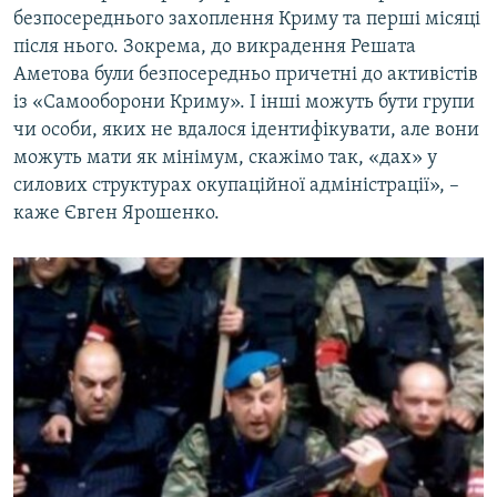
безпосереднього захоплення Криму та перші місяці
після нього. Зокрема, до викрадення Решата
Аметова були безпосередньо причетні до активістів
із «Самооборони Криму». І інші можуть бути групи
чи особи, яких не вдалося ідентифікувати, але вони
можуть мати як мінімум, скажімо так, «дах» у
силових структурах окупаційної адміністрації», –
каже Євген Ярошенко.