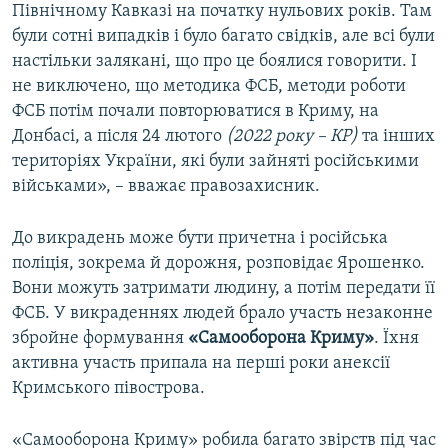
Північному Кавказі на початку нульових років. Там
були сотні випадків і було багато свідків, але всі були
настільки залякані, що про це боялися говорити. І
не виключено, що методика ФСБ, методи роботи
ФСБ потім почали повторюватися в Криму, на
Донбасі, а після 24 лютого
(2022 року – КР)
та інших
територіях України, які були зайняті російськими
військами», – вважає правозахисник.
До викрадень може бути причетна і російська
поліція, зокрема й дорожня, розповідає Ярошенко.
Вони можуть затримати людину, а потім передати її
ФСБ. У викраденнях людей брало участь незаконне
збройне формування
«Самооборона Криму»
. Їхня
активна участь припала на перші роки анексії
Кримського півострова.
«Самооборона Криму» робила багато звірств під час