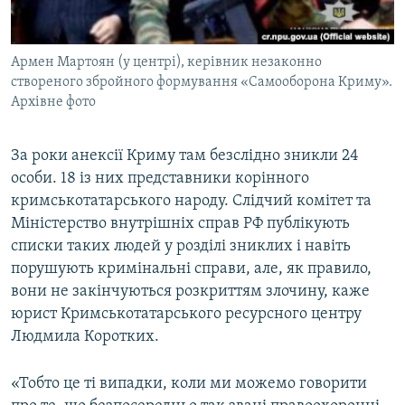
Армен Мартоян (у центрі), керівник незаконно
створеного збройного формування «Самооборона Криму».
Архівне фото
За роки анексії Криму там безслідно зникли 24
особи. 18 із них представники корінного
кримськотатарського народу. Слідчий комітет та
Міністерство внутрішніх справ РФ публікують
списки таких людей у розділі зниклих і навіть
порушують кримінальні справи, але, як правило,
вони не закінчуються розкриттям злочину, каже
юрист Кримськотатарського ресурсного центру
Людмила Коротких.
«Тобто це ті випадки, коли ми можемо говорити