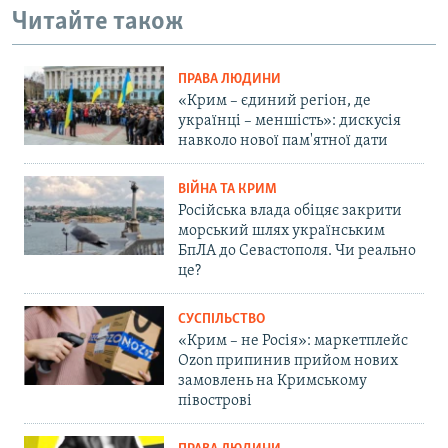
Читайте також
ПРАВА ЛЮДИНИ
«Крим – єдиний регіон, де
українці – меншість»: дискусія
навколо нової пам'ятної дати
ВІЙНА ТА КРИМ
Російська влада обіцяє закрити
морський шлях українським
БпЛА до Севастополя. Чи реально
це?
СУСПІЛЬСТВО
«Крим – не Росія»: маркетплейс
Ozon припинив прийом нових
замовлень на Кримському
півострові