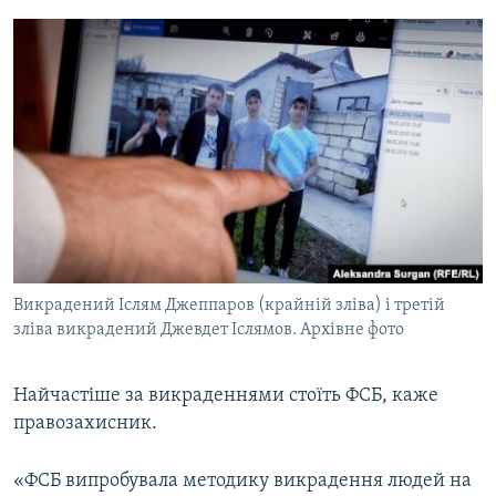
Викрадений Іслям Джеппаров (крайній зліва) і третій
зліва викрадений Джевдет Іслямов. Архівне фото
Найчастіше за викраденнями стоїть ФСБ, каже
правозахисник.
«ФСБ випробувала методику викрадення людей на