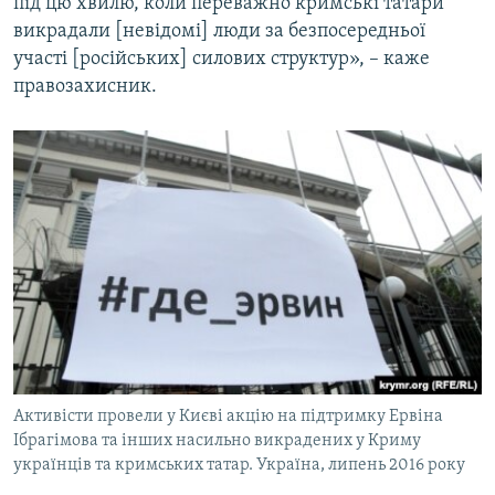
під цю хвилю, коли переважно кримські татари
викрадали [невідомі] люди за безпосередньої
участі [російських] силових структур», – каже
правозахисник.
Активісти провели у Києві акцію на підтримку Ервіна
Ібрагімова та інших насильно викрадених у Криму
українців та кримських татар. Україна, липень 2016 року