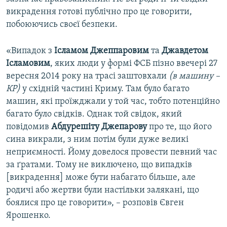
викрадення готові публічно про це говорити,
побоюючись своєї безпеки.
«Випадок з
Ісламом Джеппаровим
та
Джавдетом
Ісламовим
, яких люди у формі ФСБ пізно ввечері 27
вересня 2014 року на трасі заштовхали
(в машину –
КР)
у східній частині Криму. Там було багато
машин, які проїжджали у той час, тобто потенційно
багато було свідків. Однак той свідок, який
повідомив
Абдурешіту Джепарову
про те, що його
сина викрали, з ним потім були дуже великі
неприємності. Йому довелося провести певний час
за ґратами. Тому не виключено, що випадків
[викрадення] може бути набагато більше, але
родичі або жертви були настільки залякані, що
боялися про це говорити», – розповів Євген
Ярошенко.