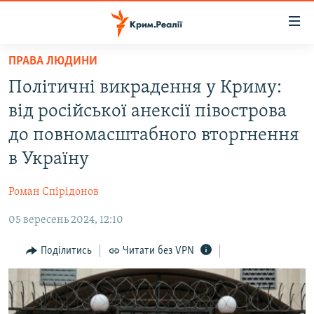
Доступність
посилання
Перейти
ПРАВА ЛЮДИНИ
до
НОВИНИ
Політичні викрадення у Криму:
основного
ВОДА.КРИМ
матеріалу
від російської анексії півострова
ВІДЕО ТА ФОТО
Перейти
до повномасштабного вторгнення
до
ПОЛІТИКА
в Україну
основної
БЛОГИ
навігації
Роман Спірідонов
Перейти
ПОГЛЯД
до
05 вересень 2024, 12:10
ІНТЕРВ'Ю
пошуку
ВСЕ ЗА ДЕНЬ
Поділитись
Читати без VPN
СПЕЦПРОЕКТИ
ЯК ОБІЙТИ БЛОКУВАННЯ
ДЕПОРТАЦІЯ