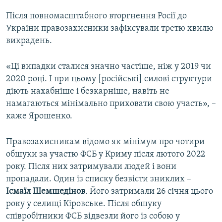
Після повномасштабного вторгнення Росії до
України правозахисники зафіксували третю хвилю
викрадень.
«Ці випадки сталися значно частіше, ніж у 2019 чи
2020 році. І при цьому [російські] силові структури
діють нахабніше і безкарніше, навіть не
намагаються мінімально приховати свою участь», –
каже Ярошенко.
Правозахисникам відомо як мінімум про чотири
обшуки за участю ФСБ у Криму після лютого 2022
року. Після них затримували людей і вони
пропадали. Один із списку безвісти зниклих –
Ісмаїл Шемшедінов
. Його затримали 26 січня цього
року у селищі Кіровське. Після обшуку
співробітники ФСБ відвезли його із собою у