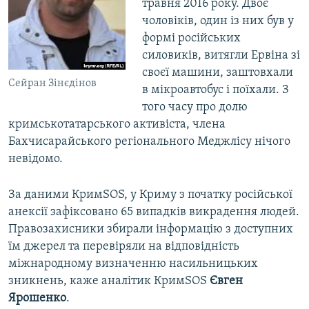
травня 2016 року. Двоє
чоловіків, один із них був у
формі російських
силовиків, витягли Ервіна зі
своєї машини, заштовхали
Сейран Зінєдінов
в мікроавтобус і поїхали. З
того часу про долю
кримськотатарського активіста, члена
Бахчисарайського регіонального Меджлісу нічого
невідомо.
За даними КримSOS, у Криму з початку російської
анексії зафіксовано 65 випадків викрадення людей.
Правозахисники збирали інформацію з доступних
їм джерел та перевіряли на відповідність
міжнародному визначенню насильницьких
зникнень, каже аналітик КримSOS
Євген
Ярошенко
.