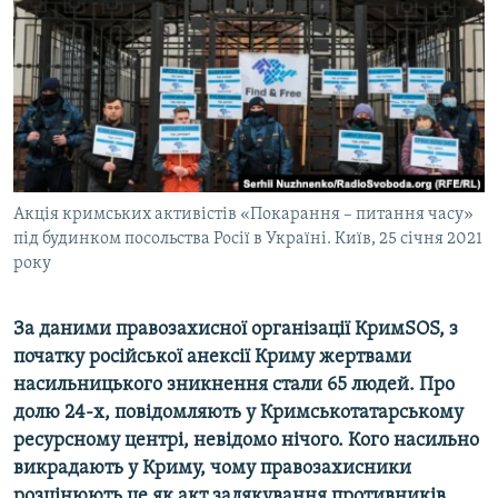
ВІДЕОУРОКИ «ELIFBE»
Русский
СВІДЧЕННЯ ОКУПАЦІЇ
Qırımtatar
УКРАЇНСЬКА ПРОБЛЕМА КРИМУ
ДОЛУЧАЙСЯ!
ІНФОГРАФІКА
Акція кримських активістів «Покарання – питання часу»
під будинком посольства Росії в Україні. Київ, 25 січня 2021
Усі сайти RFE/RL
року
За даними правозахисної організації КримSOS, з
початку російської анексії Криму жертвами
насильницького зникнення стали 65 людей. Про
долю 24-х, повідомляють у Кримськотатарському
ресурсному центрі, невідомо нічого. Кого насильно
викрадають у Криму, чому правозахисники
розцінюють це як акт залякування противників