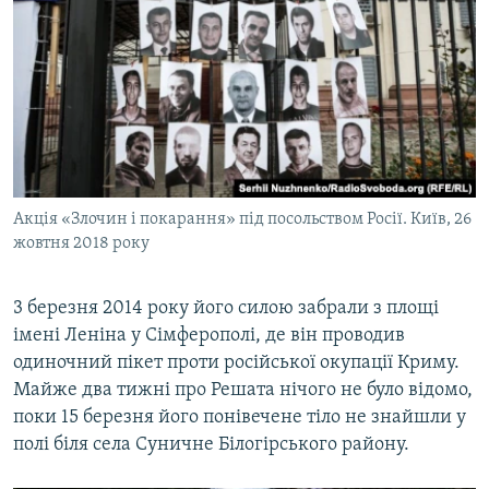
Акція «Злочин і покарання» під посольством Росії. Київ, 26
жовтня 2018 року
3 березня 2014 року його силою забрали з площі
імені Леніна у Сімферополі, де він проводив
одиночний пікет проти російської окупації Криму.
Майже два тижні про Решата нічого не було відомо,
поки 15 березня його понівечене тіло не знайшли у
полі біля села Суничне Білогірського району.