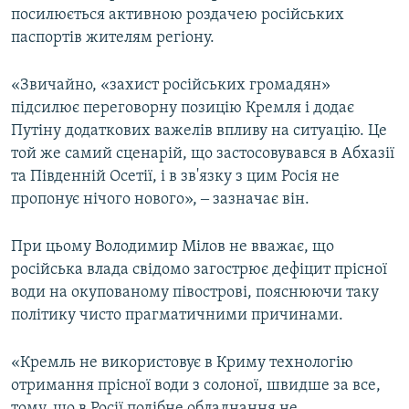
посилюється активною роздачею російських
паспортів жителям регіону.
«Звичайно, «захист російських громадян»
підсилює переговорну позицію Кремля і додає
Путіну додаткових важелів впливу на ситуацію. Це
той же самий сценарій, що застосовувався в Абхазії
та Південній Осетії, і в зв'язку з цим Росія не
пропонує нічого нового», ‒ зазначає він.
При цьому Володимир Мілов не вважає, що
російська влада свідомо загострює дефіцит прісної
води на окупованому півострові, пояснюючи таку
політику чисто прагматичними причинами.
«Кремль не використовує в Криму технологію
отримання прісної води з солоної, швидше за все,
тому, що в Росії подібне обладнання не