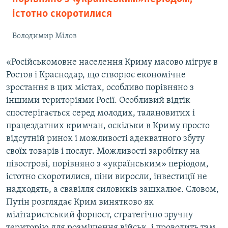
d
істотно скоротилися
e
Володимир Мілов
«Російськомовне населення Криму масово мігрує в
Ростов і Краснодар, що створює економічне
зростання в цих містах, особливо порівняно з
іншими територіями Росії. Особливий відтік
спостерігається серед молодих, талановитих і
працездатних кримчан, оскільки в Криму просто
відсутній ринок і можливості адекватного збуту
своїх товарів і послуг. Можливості заробітку на
півострові, порівняно з «українським» періодом,
істотно скоротилися, ціни виросли, інвестиції не
надходять, а свавілля силовиків зашкалює. Словом,
Путін розглядає Крим винятково як
мілітаристський форпост, стратегічно зручну
територію для розміщення військ, і проводить там