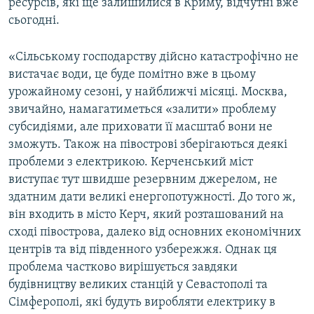
ресурсів, які ще залишилися в Криму, відчутні вже
сьогодні.
«Сільському господарству дійсно катастрофічно не
вистачає води, це буде помітно вже в цьому
урожайному сезоні, у найближчі місяці. Москва,
звичайно, намагатиметься «залити» проблему
субсидіями, але приховати її масштаб вони не
зможуть. Також на півострові зберігаються деякі
проблеми з електрикою. Керченський міст
виступає тут швидше резервним джерелом, не
здатним дати великі енергопотужності. До того ж,
він входить в місто Керч, який розташований на
сході півострова, далеко від основних економічних
центрів та від південного узбережжя. Однак ця
проблема частково вирішується завдяки
будівництву великих станцій у Севастополі та
Сімферополі, які будуть виробляти електрику в