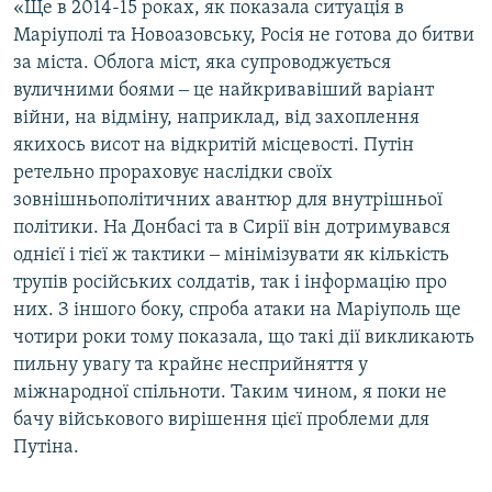
«Ще в 2014-15 роках, як показала ситуація в
Маріуполі та Новоазовську, Росія не готова до битви
за міста. Облога міст, яка супроводжується
вуличними боями ‒ це найкривавіший варіант
війни, на відміну, наприклад, від захоплення
якихось висот на відкритій місцевості. Путін
ретельно прораховує наслідки своїх
зовнішньополітичних авантюр для внутрішньої
політики. На Донбасі та в Сирії він дотримувався
однієї і тієї ж тактики ‒ мінімізувати як кількість
трупів російських солдатів, так і інформацію про
них. З іншого боку, спроба атаки на Маріуполь ще
чотири роки тому показала, що такі дії викликають
пильну увагу та крайнє несприйняття у
міжнародної спільноти. Таким чином, я поки не
бачу військового вирішення цієї проблеми для
Путіна.