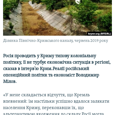
ВІДЕОУРОКИ «ELIFBE»
Русский
СВІДЧЕННЯ ОКУПАЦІЇ
Qırımtatar
УКРАЇНСЬКА ПРОБЛЕМА КРИМУ
ДОЛУЧАЙСЯ!
ІНФОГРАФІКА
Ділянка Північно-Кримського каналу, червень 2019 року
Росія проводить у Криму типову колоніальну
Усі сайти RFE/RL
політику, її не турбує економічна ситуація в регіоні,
сказав в інтерв'ю Крим.Реалії російський
опозиційний політик та економіст Володимир
Мілов.
«У мене складається відчуття, що Кремль
впевнений: їм настільки успішно вдалося залякати
населення Криму, переконавши їх, що
альтернативою входження до складу Росії могла