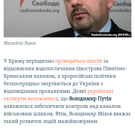
Михайло Яцюк
​У Криму періодично
проводяться пікети
за
відновлення водопостачання півострова Північно-
Кримським каналом, а проросійські політики
безпосередньо звертаються до України з
відповідними проханнями. Деякі
українські
експерти непокояться
, що
Володимир Путін
наважиться забезпечити контроль над каналом
військовим шляхом. Втім, Володимир Мілов вважає
такий розвиток подій малоймовірним.