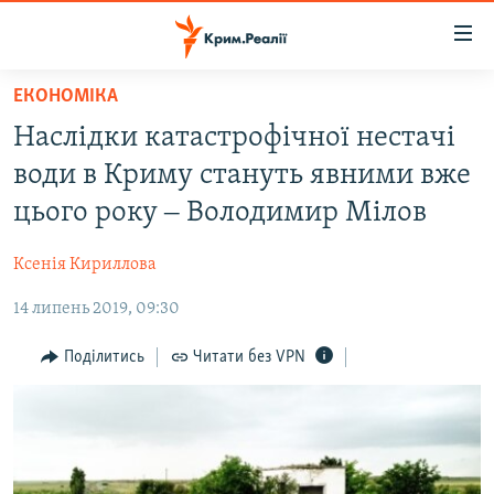
Доступність
посилання
Перейти
ЕКОНОМІКА
до
НОВИНИ
Наслідки катастрофічної нестачі
основного
ВОДА.КРИМ
матеріалу
води в Криму стануть явними вже
ВІДЕО ТА ФОТО
Перейти
цього року ‒ Володимир Мілов
до
ПОЛІТИКА
основної
Ксенія Кириллова
БЛОГИ
навігації
Перейти
14 липень 2019, 09:30
ПОГЛЯД
до
ІНТЕРВ'Ю
Поділитись
Читати без VPN
пошуку
ВСЕ ЗА ДЕНЬ
СПЕЦПРОЕКТИ
ЯК ОБІЙТИ БЛОКУВАННЯ
ДЕПОРТАЦІЯ