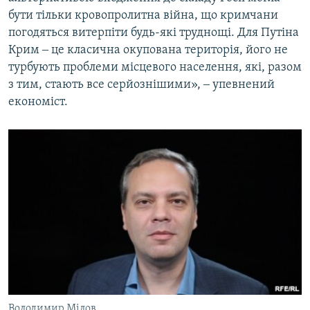
бути тільки кровопролитна війна, що кримчани
погодяться витерпіти будь-які труднощі. Для Путіна
Крим ‒ це класична окупована територія, його не
турбують проблеми місцевого населення, які, разом
з тим, стають все серйознішими», ‒ упевнений
економіст.
Володимир Мілов