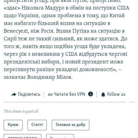
припустити угоду, при якій Путін, припустимо,
«здає» Ніколаса Мадуро в обмін на поступки США
щодо України, однак проблема в тому, що Китай
має набагато більший вплив на ситуацію в
Венесуелі, ніж Росія. Вплив Путіна на ситуацію в
Сирії теж не такий сильний, як може здатися. До
того ж, навіть якщо подібна угода буде укладена,
через рік з невеликим у США відбудуться чергові
президентські вибори, і новий президент може
переглянути раніше укладені домовленості», ‒
зазначає Володимир Мілов.
Поділитись
Читати без VPN
Follow us
This item is part of
Крим
Статті
Головне за добу