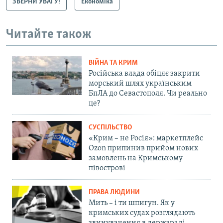
ЗВЕРНИ УВАГУ!
Економіка
Читайте також
ВІЙНА ТА КРИМ
Російська влада обіцяє закрити
морський шлях українським
БпЛА до Севастополя. Чи реально
це?
СУСПІЛЬСТВО
«Крим – не Росія»: маркетплейс
Ozon припинив прийом нових
замовлень на Кримському
півострові
ПРАВА ЛЮДИНИ
Мить – і ти шпигун. Як у
кримських судах розглядають
звинувачення в держзраді