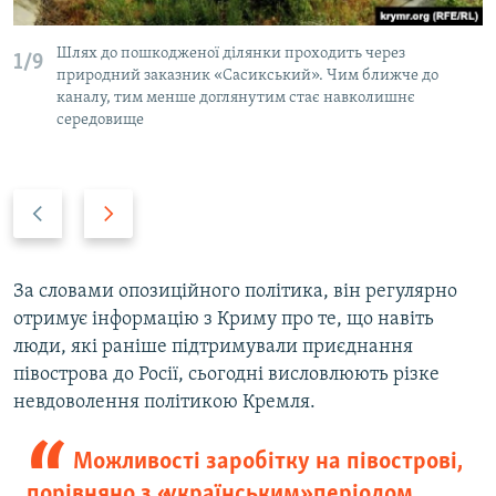
Шлях до пошкодженої ділянки проходить через
1/9
природний заказник «Сасикський». Чим ближче до
каналу, тим менше доглянутим стає навколишнє
середовище
P
N
r
e
e
x
v
t
За словами опозиційного політика, він регулярно
i
s
отримує інформацію з Криму про те, що навіть
o
l
люди, які раніше підтримували приєднання
u
i
півострова до Росії, сьогодні висловлюють різке
s
d
невдоволення політикою Кремля.
s
e
l
Можливості заробітку на півострові,
i
порівняно з «українським» періодом,