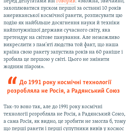
перед депутатами він
говорив
: «Можна, звичайно,
захоплюватися пуском першої за останні 10 років
американської космічної ракети, розписувати цю
подію як найбільше досягнення науки й техніки
найпотужнішої держави сучасного світу, яка
претендує на світове панування. Але неможливо
викреслити з пам'яті людства той факт, що наша
країна свою ракету запустила років на 60 раніше і
зробила це першою у світі. Цього не змінити
жодним піаром».
До 1991 року космічні технології
розробляла не Росія, а Радянський Союз
Так-то воно так, але до 1991 року космічні
технології розробляла не Росія, а Радянський Союз,
а сама Росія, як видно, це зробити не змогла б, тому
що перші ракети і перші супутники вивів у космос