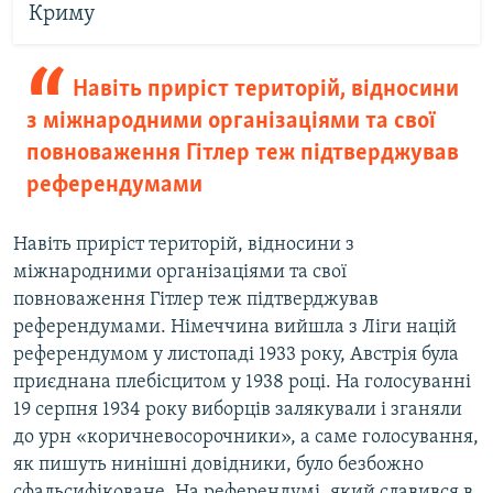
Криму
Навіть приріст територій, відносини
з міжнародними організаціями та свої
повноваження Гітлер теж підтверджував
референдумами
Навіть приріст територій, відносини з
міжнародними організаціями та свої
повноваження Гітлер теж підтверджував
референдумами. Німеччина вийшла з Ліги націй
референдумом у листопаді 1933 року, Австрія була
приєднана плебісцитом у 1938 році. На голосуванні
19 серпня 1934 року виборців залякували і зганяли
до урн «коричневосорочники», а саме голосування,
як пишуть нинішні довідники, було безбожно
сфальсифіковане. На референдумі, який славився в