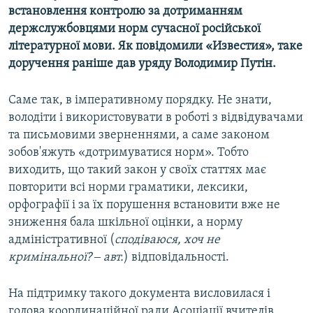
встановлення контролю за дотриманням
держслужбовцями норм сучасної російської
літературної мови. Як повідомили «Известия», таке
доручення раніше дав уряду Володимир Путін.
Саме так, в імперативному порядку. Не знати,
володіти і використовувати в роботі з відвідувачами
та письмовими зверненнями, а саме законом
зобов'яжуть «дотримуватися норм». Тобто
виходить, що такий закон у своїх статтях має
повторити всі норми граматики, лексики,
орфографії і за їх порушення встановити вже не
зниження бала шкільної оцінки, а норму
адміністративної (
сподіваюся, хоч не
кримінальної? ‒ авт.
) відповідальності.
На підтримку такого документа висловилася і
голова координаційної ради Асоціації вчителів