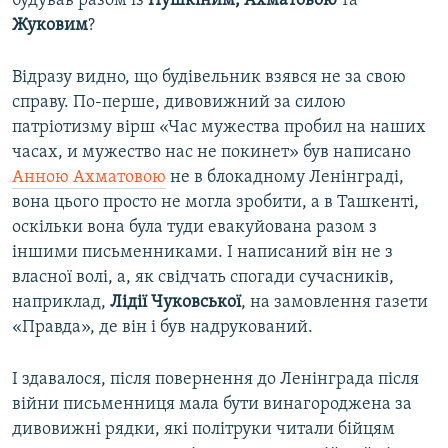
будував разом із
Пушкіним, Ахматовою
та
Жуковим
?
Відразу видно, що будівельник взявся не за свою
справу. По-перше, дивовижний за силою
патріотизму вірш «Час мужества пробил на наших
часах, и мужество нас не покинет» був написано
Анною Ахматовою
не в блокадному Ленінграді,
вона цього просто не могла зробити, а в Ташкенті,
оскільки вона була туди евакуйована разом з
іншими письменниками. І написаний він не з
власної волі, а, як свідчать спогади сучасників,
наприклад,
Лідії Чуковської
, на замовлення газети
«Правда», де він і був надрукований.
І здавалося, після повернення до Ленінграда після
війни письменниця мала бути винагороджена за
дивовижні рядки, які політруки читали бійцям