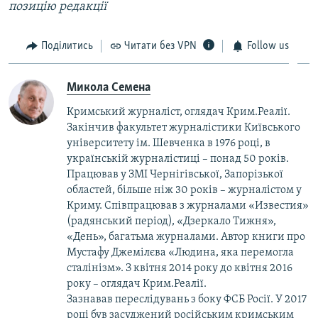
позицію редакції
Поділитись
Читати без VPN
Follow us
Микола Семена
Кримський журналіст, оглядач Крим.Реалії.
Закінчив факультет журналістики Київського
університету ім. Шевченка в 1976 році, в
українській журналістиці – понад 50 років.
Працював у ЗМІ Чернігівської, Запорізької
областей, більше ніж 30 років – журналістом у
Криму. Співпрацював з журналами «Известия»
(радянський період), «Дзеркало Тижня»,
«День», багатьма журналами. Автор книги про
Мустафу Джемілєва «Людина, яка перемогла
сталінізм». З квітня 2014 року до квітня 2016
року – оглядач Крим.Реалії.
Зазнавав переслідувань з боку ФСБ Росії. У 2017
році був засуджений російським кримським