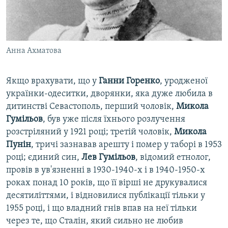
Анна Ахматова
Якщо врахувати, що у
Ганни Горенко
, уродженої
українки-одеситки, дворянки, яка дуже любила в
дитинстві Севастополь, перший чоловік,
Микола
Гумільов
, був уже після їхнього розлучення
розстріляний у 1921 році; третій чоловік,
Микола
Пунін
, тричі зазнавав арешту і помер у таборі в 1953
році; єдиний син,
Лев Гумільов
, відомий етнолог,
провів в ув'язненні в 1930-1940-х і в 1940-1950-х
роках понад 10 років, що її вірші не друкувалися
десятиліттями, і відновилися публікації тільки у
1955 році, і що владний гнів впав на неї тільки
через те, що Сталін, який сильно не любив