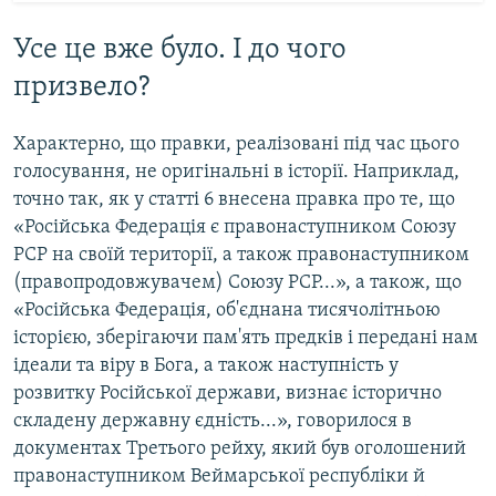
Усе це вже було. І до чого
призвело?
Характерно, що правки, реалізовані під час цього
голосування, не оригінальні в історії. Наприклад,
точно так, як у статті 6 внесена правка про те, що
«Російська Федерація є правонаступником Союзу
РСР на своїй території, а також правонаступником
(правопродовжувачем) Союзу РСР...», а також, що
«Російська Федерація, об'єднана тисячолітньою
історією, зберігаючи пам'ять предків і передані нам
ідеали та віру в Бога, а також наступність у
розвитку Російської держави, визнає історично
складену державну єдність...», говорилося в
документах Третього рейху, який був оголошений
правонаступником Веймарської республіки й