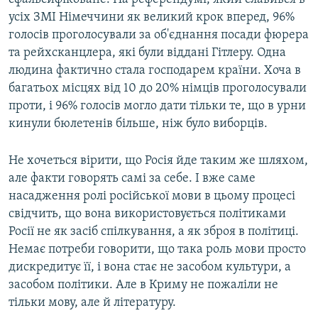
усіх ЗМІ Німеччини як великий крок вперед, 96%
голосів проголосували за об'єднання посади фюрера
та рейхсканцлера, які були віддані Гітлеру. Одна
людина фактично стала господарем країни. Хоча в
багатьох місцях від 10 до 20% німців проголосували
проти, і 96% голосів могло дати тільки те, що в урни
кинули бюлетенів більше, ніж було виборців.
Не хочеться вірити, що Росія йде таким же шляхом,
але факти говорять самі за себе. І вже саме
насадження ролі російської мови в цьому процесі
свідчить, що вона використовується політиками
Росії не як засіб спілкування, а як зброя в політиці.
Немає потреби говорити, що така роль мови просто
дискредитує її, і вона стає не засобом культури, а
засобом політики. Але в Криму не пожаліли не
тільки мову, але й літературу.