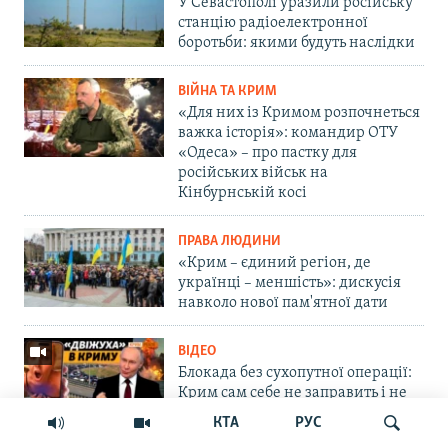
У Севастополі уразили російську
станцію радіоелектронної
боротьби: якими будуть наслідки
ВІЙНА ТА КРИМ
«Для них із Кримом розпочнеться
важка історія»: командир ОТУ
«Одеса» – про пастку для
російських військ на
Кінбурнській косі
ПРАВА ЛЮДИНИ
«Крим – єдиний регіон, де
українці – меншість»: дискусія
навколо нової пам'ятної дати
ВІДЕО
Блокада без сухопутної операції:
Крим сам себе не заправить і не
прогодує | Крим.Реалії
КТА
РУС