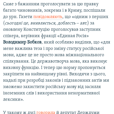
Саме з бажанням проголосувати за цю правку
багато чиновників, зокрема і в Криму, поспішали
до урн. Газети
повідомляють
, що «одним з перших
(
сьогодні це, виявляється, доблесть ‒ авт.
) за
оновлену Конституцію проголосував заступник
спікера, керівник фракції «Единая Росія»
Володимир Бобков
, який особливо виділив, що «для
мене важлива теза і про зміну статусу російської
мови, адже це не просто мова міжнаціонального
спілкування. Це державотворча мова, яка виконує
виховну функцію. І тепер цю норму пропонується
закріпити на найвищому рівні. Виходячи з цього,
надалі при розробці законів і підзаконних актів ми
зможемо захистити російську мову від засилля
іноземних слів і використання ненормативної
лексики».
У такому ж дусі
говорила
й депутат Держдуми