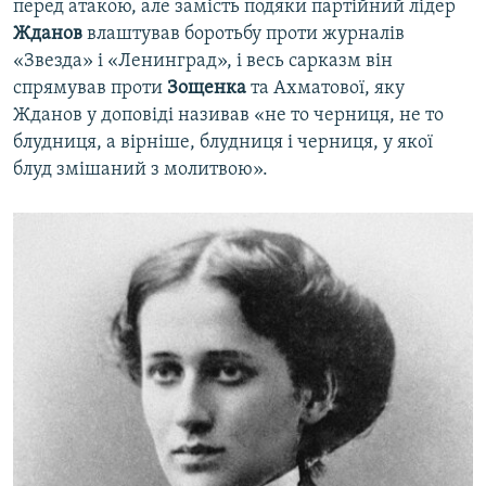
перед атакою, але замість подяки партійний лідер
Жданов
влаштував боротьбу проти журналів
«Звезда» і «Ленинград», і весь сарказм він
спрямував проти
Зощенка
та Ахматової, яку
Жданов у доповіді називав «не то черниця, не то
блудниця, а вірніше, блудниця і черниця, у якої
блуд змішаний з молитвою».