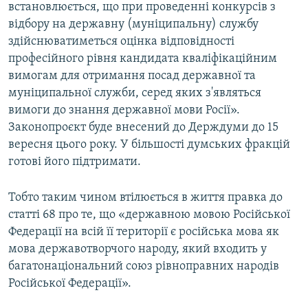
встановлюється, що при проведенні конкурсів з
відбору на державну (муніципальну) службу
здійснюватиметься оцінка відповідності
професійного рівня кандидата кваліфікаційним
вимогам для отримання посад державної та
муніципальної служби, серед яких з'являться
вимоги до знання державної мови Росії».
Законопроєкт буде внесений до Держдуми до 15
вересня цього року. У більшості думських фракцій
готові його підтримати.
Тобто таким чином втілюється в життя правка до
статті 68 про те, що «державною мовою Російської
Федерації на всій її території є російська мова як
мова державотворчого народу, який входить у
багатонаціональний союз рівноправних народів
Російської Федерації».