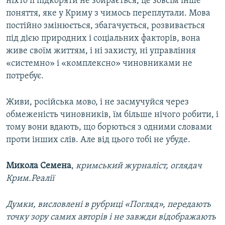
ніхто її підкоряти не збирається, це зовсім інше
поняття, яке у Криму з чимось переплутали. Мова
постійно змінюється, збагачується, розвивається
під дією природних і соціальних факторів, вона
живе своїм життям, і ні захисту, ні управління
«системно» і «комплексно» чиновниками не
потребує.
Живи, російська мово, і не засмучуйся через
обмеженість чиновників, їм більше нічого робити, і
тому вони вдають, що борються з одними словами
проти інших слів. Але від цього тобі не убуде.
Микола Семена
,
кримський журналіст, оглядач
Крим.Реалії
Думки, висловлені в рубриці «Погляд», передають
точку зору самих авторів і не завжди відображають