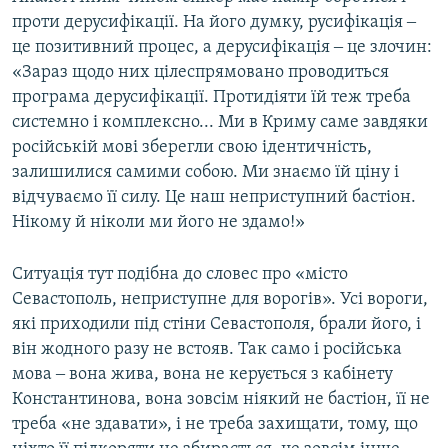
проти дерусифікації. На його думку, русифікація ‒
це позитивний процес, а дерусифікація ‒ це злочин:
«Зараз щодо них цілеспрямовано проводиться
програма дерусифікації. Протидіяти їй теж треба
системно і комплексно... Ми в Криму саме завдяки
російській мові зберегли свою ідентичність,
залишилися самими собою. Ми знаємо їй ціну і
відчуваємо її силу. Це наш неприступний бастіон.
Нікому й ніколи ми його не здамо!»
Ситуація тут подібна до словес про «місто
Севастополь, неприступне для ворогів». Усі вороги,
які приходили під стіни Севастополя, брали його, і
він жодного разу не встояв. Так само і російська
мова ‒ вона жива, вона не керується з кабінету
Константинова, вона зовсім ніякий не бастіон, її не
треба «не здавати», і не треба захищати, тому, що