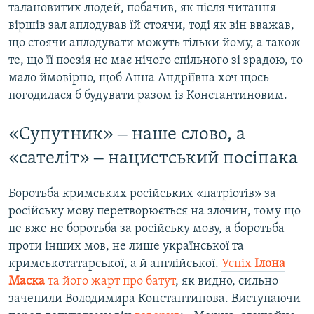
талановитих людей, побачив, як після читання
віршів зал аплодував їй стоячи, тоді як він вважав,
що стоячи аплодувати можуть тільки йому, а також
те, що її поезія не має нічого спільного зі зрадою, то
мало ймовірно, щоб Анна Андріївна хоч щось
погодилася б будувати разом із Константиновим.
«Супутник» ‒ наше слово, а
«сателіт» ‒ нацистський посіпака
Боротьба кримських російських «патріотів» за
російську мову перетворюється на злочин, тому що
це вже не боротьба за російську мову, а боротьба
проти інших мов, не лише української та
кримськотатарської, а й англійської.
Успіх
Ілона
Маска
та його жарт про батут
, як видно, сильно
зачепили Володимира Константинова. Виступаючи