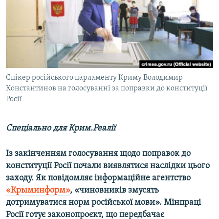
ВІДЕОУРОКИ «ELIFBE»
Русский
СВІДЧЕННЯ ОКУПАЦІЇ
Qırımtatar
УКРАЇНСЬКА ПРОБЛЕМА КРИМУ
ДОЛУЧАЙСЯ!
ІНФОГРАФІКА
Спікер російського парламенту Криму Володимир
Константинов на голосуванні за поправки до конституції
Росії
Усі сайти RFE/RL
Спеціально для Крим.Реалії
Із закінченням голосування щодо поправок до
конституції Росії почали виявлятися наслідки цього
заходу. Як повідомляє інформаційне агентство
«Крыминформ»
, «чиновників змусять
дотримуватися норм російської мови». Мінпраці
Росії готує законопроєкт, що передбачає