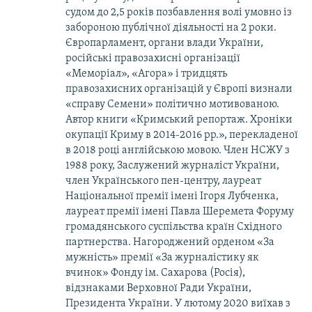
судом до 2,5 років позбавлення волі умовно із
забороною публічної діяльності на 2 роки.
Європарламент, органи влади України,
російські правозахисні організації
«Меморіал», «Агора» і тридцять
правозахисних організацій у Європі визнали
«справу Семени» політично мотивованою.
Автор книги «Кримський репортаж. Хроніки
окупації Криму в 2014-2016 рр.», перекладеної
в 2018 році англійською мовою. Член НСЖУ з
1988 року, Заслужений журналіст України,
член Українського пен-центру, лауреат
Національної премії імені Ігоря Лубченка,
лауреат премії імені Павла Шеремета Форуму
громадянського суспільства країн Східного
партнерства. Нагороджений орденом «За
мужність» премії «За журналістику як
вчинок» Фонду ім. Сахарова (Росія),
відзнаками Верховної Ради України,
Президента України. У лютому 2020 виїхав з