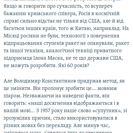
Якщо ж говорити про сучасність, то всупереч
бажанню кримського спікера, Росія в космічній
справі сильно відстає не тільки від США, але й від
багатьох інших країн, того ж Китаю, наприклад. На
Місяці росіяни не були, технології з повернення
відпрацьованих ступенів ракет не опанували, ракет
та іншої техніки, аналогічної техніці приватного
підприємця Ілона Маска, не те що держави США,
не можуть розробити. Які 60 років?
Але Володимир Константинов придумав метод, як
це змінити. Він пропонує зробити це... мовним
піаром. Незважаючи на наведені факти, він
говорить: «наші досягнення відображаються і в
нашій мові... З 1957 року наше слово «супутник», зі
зрозумілих причин, стало використовуватися в
різних мовах без перекладу. Але минув час,