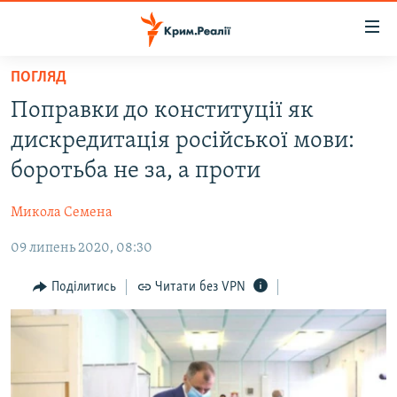
Доступність
посилання
Перейти
ПОГЛЯД
до
НОВИНИ
Поправки до конституції як
основного
ВОДА.КРИМ
матеріалу
дискредитація російської мови:
ВІДЕО ТА ФОТО
Перейти
боротьба не за, а проти
до
ПОЛІТИКА
основної
Микола Семена
БЛОГИ
навігації
Перейти
09 липень 2020, 08:30
ПОГЛЯД
до
ІНТЕРВ'Ю
Поділитись
Читати без VPN
пошуку
ВСЕ ЗА ДЕНЬ
СПЕЦПРОЕКТИ
ЯК ОБІЙТИ БЛОКУВАННЯ
ДЕПОРТАЦІЯ