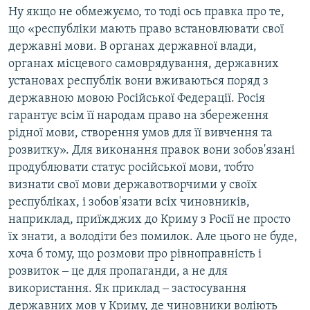
Ну якщо не обмежуємо, то тоді ось правка про те,
що «республіки мають право встановлювати свої
державні мови. В органах державної влади,
органах місцевого самоврядування, державних
установах республік вони вживаються поряд з
державною мовою Російської Федерації. Росія
гарантує всім її народам право на збереження
рідної мови, створення умов для її вивчення та
розвитку». Для виконання правок вони зобов'язані
продублювати статус російської мови, тобто
визнати свої мови державотворчими у своїх
республіках, і зобов'язати всіх чиновників,
наприклад, приїжджих до Криму з Росії не просто
їх знати, а володіти без помилок. Але цього не буде,
хоча б тому, що розмови про рівноправність і
розвиток ‒ це для пропаганди, а не для
використання. Як приклад ‒ застосування
державних мов у Криму, де чиновники воліють