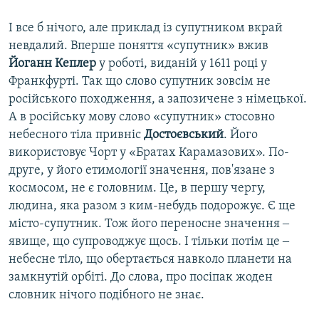
І все б нічого, але приклад із супутником вкрай
невдалий. Вперше поняття «супутник» вжив
Йоганн Кеплер
у роботі, виданій у 1611 році у
Франкфурті. Так що слово супутник зовсім не
російського походження, а запозичене з німецької.
А в російську мову слово «супутник» стосовно
небесного тіла привніс
Достоєвський
. Його
використовує Чорт у «Братах Карамазових». По-
друге, у його етимології значення, пов'язане з
космосом, не є головним. Це, в першу чергу,
людина, яка разом з ким-небудь подорожує. Є ще
місто-супутник. Тож його переносне значення ‒
явище, що супроводжує щось. І тільки потім це ‒
небесне тіло, що обертається навколо планети на
замкнутій орбіті. До слова, про посіпак жоден
словник нічого подібного не знає.