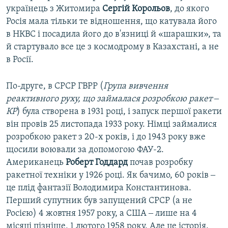
українець з Житомира
Сергій Корольов
, до якого
Росія мала тільки те відношення, що катувала його
в НКВС і посадила його до в'язниці й «шарашки», та
й стартувало все це з космодрому в Казахстані, а не
в Росії.
По-друге, в СРСР ГВРР (
Група вивчення
реактивного руху, що займалася розробкою ракет ‒
КР
) була створена в 1931 році, і запуск першої ракети
він провів 25 листопада 1933 року. Німці займалися
розробкою ракет з 20-х років, і до 1943 року вже
щосили воювали за допомогою ФАУ-2.
Американець
Роберт Годдард
почав розробку
ракетної техніки у 1926 році. Як бачимо, 60 років ‒
це плід фантазії Володимира Константинова.
Перший супутник був запущений СРСР (а не
Росією) 4 жовтня 1957 року, а США ‒ лише на 4
місяці пізніше, 1 лютого 1958 року. Але це історія.