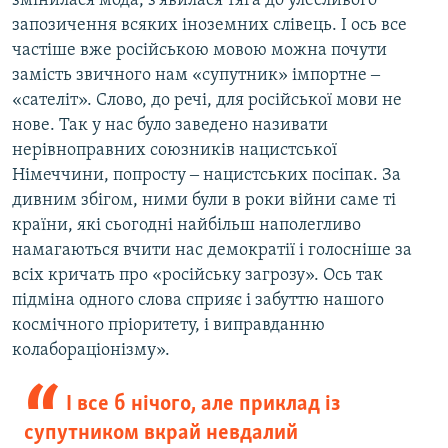
змінилася мода, з'явилася тяга до улесливого
запозичення всяких іноземних слівець. І ось все
частіше вже російською мовою можна почути
замість звичного нам «супутник» імпортне ‒
«сателіт». Слово, до речі, для російської мови не
нове. Так у нас було заведено називати
нерівноправних союзників нацистської
Німеччини, попросту ‒ нацистських посіпак. За
дивним збігом, ними були в роки війни саме ті
країни, які сьогодні найбільш наполегливо
намагаються вчити нас демократії і голосніше за
всіх кричать про «російську загрозу». Ось так
підміна одного слова сприяє і забуттю нашого
космічного пріоритету, і виправданню
колабораціонізму».
І все б нічого, але приклад із
супутником вкрай невдалий