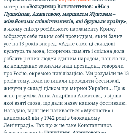
матеріал
«Володимир Константинов:
«Ми з
Пушкіним, Ахматовою, маршалом Жуковим ‒
мільйонами співвітчизників, які будували країну»
,
в якому спікер російського парламенту Криму
зображує себе таким собі провидцем, який бачив
усе на 13 років вперед: «Адже саме ці складові ‒
культура та мова, історична пам'ять і спільна доля
роблять різних людей єдиним народом, нацією чи,
як нещодавно зазначив наш президент, говорячи
про Росію, окремою цивілізацією. Ми розуміли це 13
років тому, коли починали проводити фестивалі,
живучи у складі цілком ще мирної України... Це ж
ясно розуміла Анна Андріївна Ахматова, з вірша
якої взяті слова, що дали назву нашому фестивалю.
Нагадаю, вірш цей називається «Мужність» і
написаний він у 1942 році в блокадному
Ленінграді». Так що ж це таке Константинов