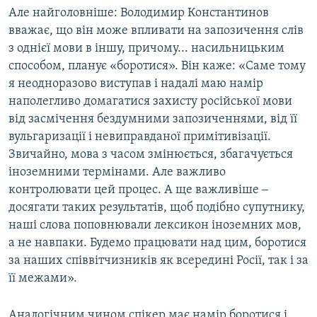
Але найголовніше: Володимир Константинов
вважає, що він може впливати на запозичення слів
з однієї мови в іншу, причому... насильницьким
способом, планує «боротися». Він каже: «Саме тому
я неодноразово виступав і надалі маю намір
наполегливо домагатися захисту російської мови
від засмічення бездумними запозиченнями, від її
вульгаризації і невиправданої примітивізації.
Звичайно, мова з часом змінюється, збагачується
іноземними термінами. Але важливо
контролювати цей процес. А ще важливіше ‒
досягати таких результатів, щоб подібно супутнику,
наші слова поповнювали лексикон іноземних мов,
а не навпаки. Будемо працювати над цим, боротися
за наших співвітчизників як всередині Росії, так і за
її межами».
Аналогічним чином спікер має намір боротися і