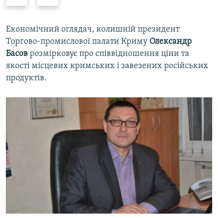
r
e
e
x
v
t
Економічний оглядач, колишній президент
i
s
Торгово-промислової палати Криму
Олександр
o
l
Басов
розмірковує про співвідношення ціни та
u
i
якості місцевих кримських і завезених російських
s
d
продуктів.
s
e
l
i
d
e