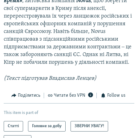
время»
, литовська компанія
Novus
, щоб зберегти
свої супермаркети в Криму після анексії,
перереєстровувала їх через ланцюжок російських і
європейських офшорних компаній у порушення
санкцій Євросоюзу. Навіть більше, Novus
співпрацював з підсанкційними російськими
підприємствами за державними контрактами ‒ це
також забороняють санкції ЄС. Однак ні Литва, ні
Кіпр не побачили порушень у діяльності компанії.
(Текст підготував Владислав Ленцев)
Поділитись
Читати без VPN
Follow us
This item is part of
Статті
Головне за добу
ЗВЕРНИ УВАГУ!