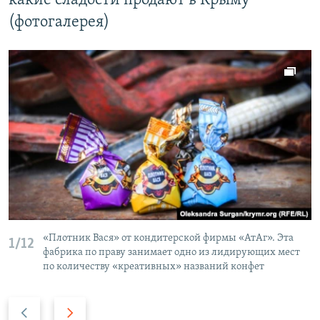
какие сладости продают в Крыму
(фотогалерея)
«Плотник Вася» от кондитерской фирмы «АтАг». Эта
1/12
фабрика по праву занимает одно из лидирующих мест
по количеству «креативных» названий конфет
P
N