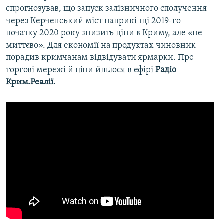
спрогнозував, що запуск залізничного сполучення
через Керченський міст наприкінці 2019-го ‒
початку 2020 року знизить ціни в Криму, але «не
миттєво». Для економії на продуктах чиновник
порадив кримчанам відвідувати ярмарки. Про
торгові мережі й ціни йшлося в ефірі
Радіо
Крим.Реалії.