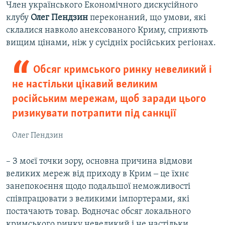
Член українського Економічного дискусійного
клубу
Олег Пендзин
переконаний, що умови, які
склалися навколо анексованого Криму, сприяють
вищим цінами, ніж у сусідніх російських регіонах.
Обсяг кримського ринку невеликий і
не настільки цікавий великим
російським мережам, щоб заради цього
ризикувати потрапити під санкції
Олег Пендзин
– З моєї точки зору, основна причина відмови
великих мереж від приходу в Крим ‒ це їхнє
занепокоєння щодо подальшої неможливості
співпрацювати з великими імпортерами, які
постачають товар. Водночас обсяг локального
кримського ринку невеликий і не настільки