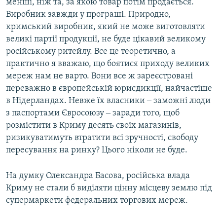
менші, ніж та, за якою товар потім продається.
Виробник завжди у програші. Природно,
кримський виробник, який не може виготовляти
великі партії продукції, не буде цікавий великому
російському ритейлу. Все це теоретично, а
практично я вважаю, що боятися приходу великих
мереж нам не варто. Вони все ж зареєстровані
переважно в європейській юрисдикції, найчастіше
в Нідерландах. Невже їх власники ‒ заможні люди
з паспортами Євросоюзу ‒ заради того, щоб
розмістити в Криму десять своїх магазинів,
ризикуватимуть втратити всі зручності, свободу
пересування на ринку? Цього ніколи не буде.
На думку Олександра Басова, російська влада
Криму не стали б виділяти цінну місцеву землю під
супермаркети федеральних торгових мереж.