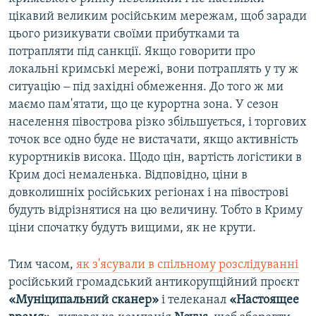
цікавий великим російським мережам, щоб заради
цього ризикувати своїми прибутками та
потрапляти під санкції. Якщо говорити про
локальні кримські мережі, вони потраплять у ту ж
ситуацію ‒ під західні обмеження. До того ж ми
маємо пам'ятати, що це курортна зона. У сезон
населення півострова різко збільшується, і торгових
точок все одно буде не вистачати, якщо активність
курортників висока. Щодо цін, вартість логістики в
Крим досі немаленька. Відповідно, ціни в
довколишніх російських регіонах і на півострові
будуть відрізнятися на цю величину. Тобто в Криму
ціни спочатку будуть вищими, як не крути.
Тим часом,
як з'ясували в спільному розслідуванні
російський громадський антикорупційний проєкт
«Муніципальний сканер»
і телеканал
«Настоящее