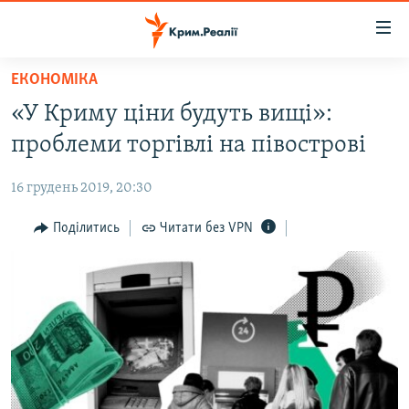
Доступність
посилання
Перейти
ЕКОНОМІКА
до
НОВИНИ
«У Криму ціни будуть вищі»:
основного
ВОДА.КРИМ
матеріалу
проблеми торгівлі на півострові
ВІДЕО ТА ФОТО
Перейти
до
16 грудень 2019, 20:30
ПОЛІТИКА
основної
БЛОГИ
Поділитись
Читати без VPN
навігації
Перейти
ПОГЛЯД
до
ІНТЕРВ'Ю
пошуку
ВСЕ ЗА ДЕНЬ
СПЕЦПРОЕКТИ
ЯК ОБІЙТИ БЛОКУВАННЯ
ДЕПОРТАЦІЯ