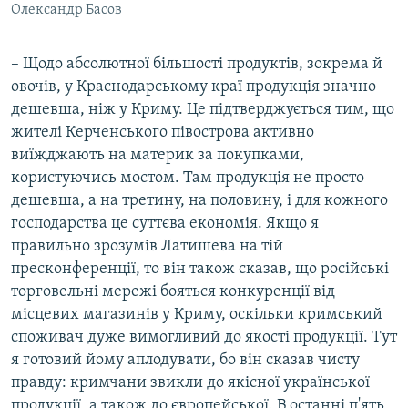
Олександр Басов
– Щодо абсолютної більшості продуктів, зокрема й
овочів, у Краснодарському краї продукція значно
дешевша, ніж у Криму. Це підтверджується тим, що
жителі Керченського півострова активно
виїжджають на материк за покупками,
користуючись мостом. Там продукція не просто
дешевша, а на третину, на половину, і для кожного
господарства це суттєва економія. Якщо я
правильно зрозумів Латишева на тій
пресконференції, то він також сказав, що російські
торговельні мережі бояться конкуренції від
місцевих магазинів у Криму, оскільки кримський
споживач дуже вимогливий до якості продукції. Тут
я готовий йому аплодувати, бо він сказав чисту
правду: кримчани звикли до якісної української
продукції, а також до європейської. В останні п'ять