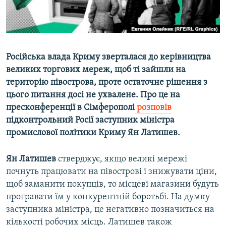
ВІДЕОУРОКИ «ELIFBE»
Русский
СВІДЧЕННЯ ОКУПАЦІЇ
Qırımtatar
УКРАЇНСЬКА ПРОБЛЕМА КРИМУ
Російська влада Криму зверталася до керівництва
ДОЛУЧАЙСЯ!
ІНФОГРАФІКА
великих торгових мереж, щоб ті зайшли на
територію півострова, проте остаточне рішення з
цього питання досі не ухвалене. Про це на
пресконференції в Сімферополі
розповів
Усі сайти RFE/RL
підконтрольний Росії заступник міністра
промислової політики Криму Ян Латишев.
Ян Латишев
стверджує, якщо великі мережі
почнуть працювати на півострові і знижувати ціни,
щоб заманити покупців, то місцеві магазини будуть
програвати їм у конкурентній боротьбі. На думку
заступника міністра, це негативно позначиться на
кількості робочих місць. Латишев також