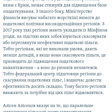
яким є Крим, немає стимулів для підвищення бази
оподаткування. З іншого боку, Міністерство
фінансів висуває набагато жорсткіші вимоги до
податкової політики високодотаційних регіонів. З
2017 року такі регіони мають укладати із Мінфіном
угоди, на підставі яких зобов'язуються скасовувати
або переглянути неефективні податкові пільги.
Тобто регіонам, які не виконали умови, дають
менше дотацій, а якщо вони скасовують пільги, це
призводить до підвищення податкового
навантаження ‒ а воно до ризиків неплатежів.
Тобто федеральний центр підштовхує регіони до
скасування податкових пільг, і водночас довести
ефективність досить складно. Тому багато регіонів
вважають за потрібне від цих пільг відмовлятися.
Алісен Алісенов вказує на те, що паралельне