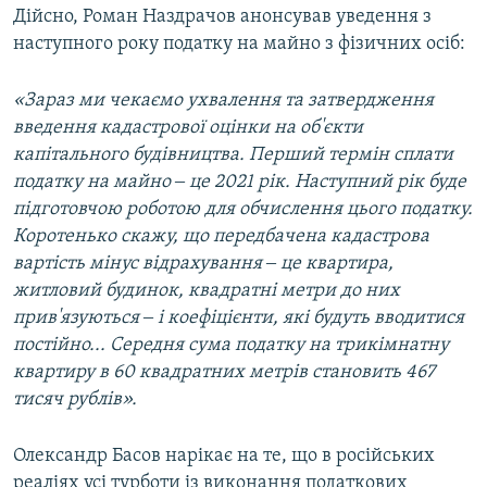
Дійсно, Роман Наздрачов анонсував уведення з
наступного року податку на майно з фізичних осіб:
«Зараз ми чекаємо ухвалення та затвердження
введення кадастрової оцінки на об'єкти
капітального будівництва. Перший термін сплати
податку на майно ‒ це 2021 рік. Наступний рік буде
підготовчою роботою для обчислення цього податку.
Коротенько скажу, що передбачена кадастрова
вартість мінус відрахування ‒ це квартира,
житловий будинок, квадратні метри до них
прив'язуються ‒ і коефіцієнти, які будуть вводитися
постійно... Середня сума податку на трикімнатну
квартиру в 60 квадратних метрів становить 467
тисяч рублів».
Олександр Басов нарікає на те, що в російських
реаліях усі турботи із виконання податкових