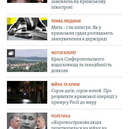
замовлень на Кримському
півострові
ПРАВА ЛЮДИНИ
Мить – і ти шпигун. Як у
кримських судах розглядають
звинувачення в держзраді
ФОТОГАЛЕРЕЇ
Краса Сімферопольського
водосховища та занедбаність
довкола
ВІЙНА ТА КРИМ
Сорок днів, сорок ночей. Про
результати кримської операції з
примусу Росії до миру
ПОЛІТИКА
«Короткострокова акція
перетворилася на війну на