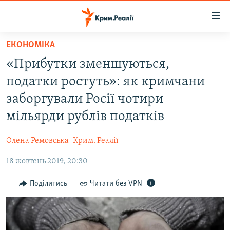
Доступність
посилання
Перейти
ЕКОНОМІКА
до
НОВИНИ
«Прибутки зменшуються,
основного
ВОДА.КРИМ
матеріалу
податки ростуть»: як кримчани
ВІДЕО ТА ФОТО
Перейти
заборгували Росії чотири
до
ПОЛІТИКА
мільярди рублів податків
основної
БЛОГИ
навігації
Олена Ремовська
Крим. Реалії
Перейти
ПОГЛЯД
до
18 жовтень 2019, 20:30
ІНТЕРВ'Ю
пошуку
ВСЕ ЗА ДЕНЬ
Поділитись
Читати без VPN
СПЕЦПРОЕКТИ
ЯК ОБІЙТИ БЛОКУВАННЯ
ДЕПОРТАЦІЯ