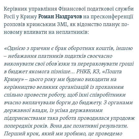
Керівник управління Фінансової податкової служби
Росії у Криму
Роман Наздрачов
на пресконференції
розповів кримським ЗМІ, як відомство планує по-
новому впливати на неплатників:
«Однією з причин є брак оборотних коштів, іншою
‒ небажання платників податків своєчасно
виконувати свої обов'язки та перераховувати гроші
в бюджет якомога пізніше... РНКБ, КЗ, «Пошта
Криму» ‒ цього року ми будемо виходити на
керівництво великих організацій із проханням
спільно провести роботу, щоб їхні співробітники
вчасно виплачували борги до бюджету. З органами
державної влади, із усіма державними
підприємствами така робота проводилася упродовж
попередніх років. Вона дає позитивні результати.
Перший крок, який ми зробимо, це проведемо