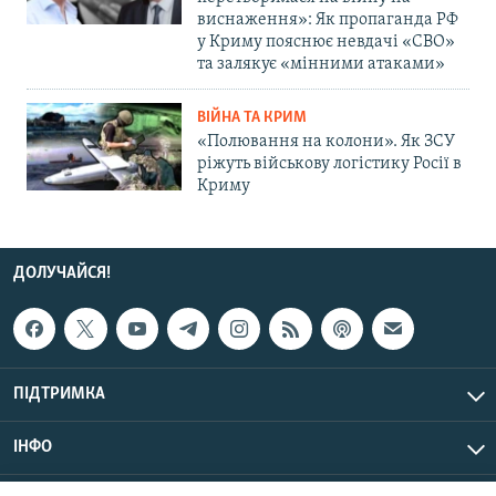
виснаження»: Як пропаганда РФ
у Криму пояснює невдачі «СВО»
та залякує «мінними атаками»
ВІЙНА ТА КРИМ
«Полювання на колони». Як ЗСУ
ріжуть військову логістику Росії в
Криму
ДОЛУЧАЙСЯ!
ПІДТРИМКА
ІНФО