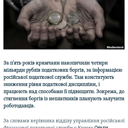
ВІДЕОУРОКИ «ELIFBE»
Русский
СВІДЧЕННЯ ОКУПАЦІЇ
Qırımtatar
УКРАЇНСЬКА ПРОБЛЕМА КРИМУ
ДОЛУЧАЙСЯ!
ІНФОГРАФІКА
Усі сайти RFE/RL
За п'ять років кримчани накопичили чотири
мільярди рублів податкових боргів, за інформацією
російської податкової служби. Там констатують
зниження рівня податкової дисципліни, і
працюють над способами її підвищити. Зокрема, до
стягнення боргів із неплатників планують залучити
роботодавців.
За словами керівника відділу управління російської