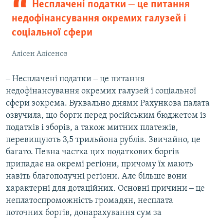
Несплачені податки ‒ це питання
недофінансування окремих галузей і
соціальної сфери
Алісен Алісенов
‒ Несплачені податки ‒ це питання
недофінансування окремих галузей і соціальної
сфери зокрема. Буквально днями Рахункова палата
озвучила, що борги перед російським бюджетом із
податків і зборів, а також митних платежів,
перевищують 3,5 трильйона рублів. Звичайно, це
багато. Певна частка цих податкових боргів
припадає на окремі регіони, причому їх мають
навіть благополучні регіони. Але більше вони
характерні для дотаційних. Основні причини ‒ це
неплатоспроможність громадян, несплата
поточних боргів, донарахування сум за