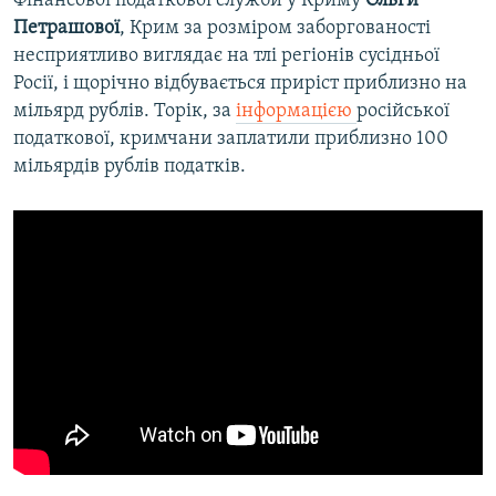
Фінансової податкової служби у Криму
Ольги
Петрашової
, Крим за розміром заборгованості
несприятливо виглядає на тлі регіонів сусідньої
Росії, і щорічно відбувається приріст приблизно на
мільярд рублів. Торік, за
інформацією
російської
податкової, кримчани заплатили приблизно 100
мільярдів рублів податків.