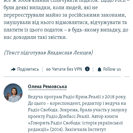
все ж зобов'язаний сплачувати податок. Щодо Росії ‒
були деякі випадки, коли людей, які не
перереєстрували майно за російськими законами,
змушували від нього відмовлятися, відчужувати та
платити із цього податок ‒ в будь-якому випадку, до
нас доходили такі звістки.
(Текст підготував Владислав Ленцев)
Поділитись
Читати без VPN
Follow us
Олена Ремовська
Ведуча програм Радіо Крим.Реалії з 2018 року.
До цього – кореспондент, редактор і ведуча на
Радіо Свобода. Зокрема, брала участь у запуску
проекту Радіо Донбасс.Реалії. Автор книги
«Говорить Радіо Свобода: iсторія української
редакції» (2014). Закінчила Інститут