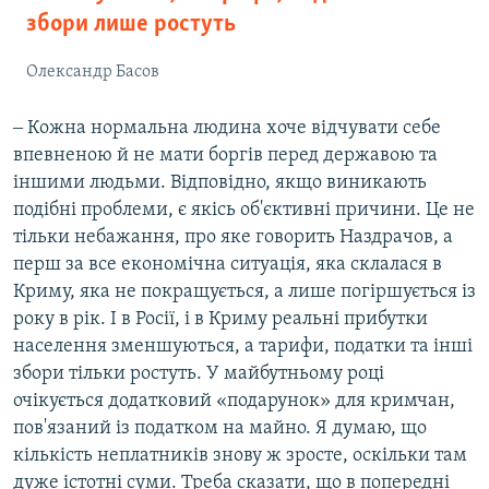
збори лише ростуть
Олександр Басов
‒ Кожна нормальна людина хоче відчувати себе
впевненою й не мати боргів перед державою та
іншими людьми. Відповідно, якщо виникають
подібні проблеми, є якісь об'єктивні причини. Це не
тільки небажання, про яке говорить Наздрачов, а
перш за все економічна ситуація, яка склалася в
Криму, яка не покращується, а лише погіршується із
року в рік. І в Росії, і в Криму реальні прибутки
населення зменшуються, а тарифи, податки та інші
збори тільки ростуть. У майбутньому році
очікується додатковий «подарунок» для кримчан,
пов'язаний із податком на майно. Я думаю, що
кількість неплатників знову ж зросте, оскільки там
дуже істотні суми. Треба сказати, що в попередні