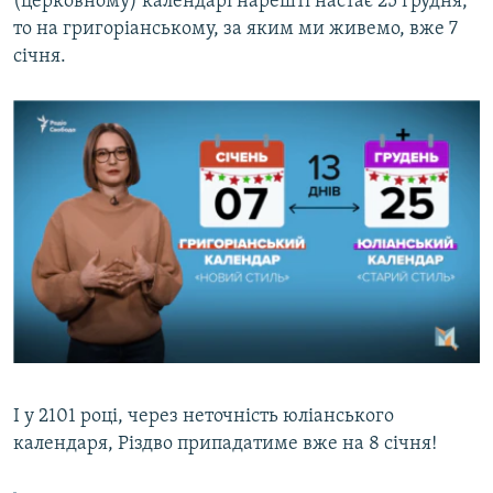
(церковному) календарі нарешті настає 25 грудня,
то на григоріанському, за яким ми живемо, вже 7
січня.
І у 2101 році, через неточність юліанського
календаря, Різдво припадатиме вже на 8 січня!