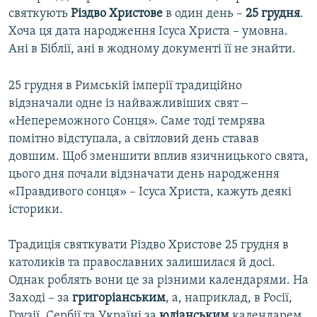
святкують
Різдво Христове
в один день –
25 грудня
.
Хоча ця дата народження Ісуса Христа – умовна.
Ані в Біблії, ані в жодному документі її не знайти.
25 грудня в Римській імперії традиційно
відзначали одне із найважливіших свят ‒
«Непереможного Сонця». Саме тоді темрява
помітно відступала, а світловий день ставав
довшим. Щоб зменшити вплив язичницького свята,
цього дня почали відзначати день народження
«Правдивого сонця» – Ісуса Христа, кажуть деякі
історики.
Традиція святкувати Різдво Христове 25 грудня в
католиків та православних залишилася й досі.
Однак роблять вони це за різними календарями. На
Заході – за
григоріанським
, а, наприклад, в Росії,
Грузії, Сербії та Україні за
юліанським
календарем.