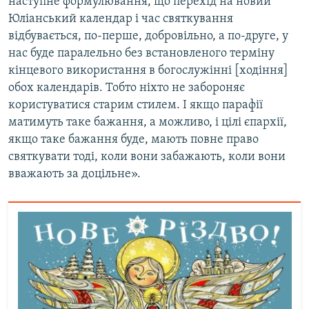
наступне формулювання, що перехід на новий
Юліанський календар і час святкування
відбувається, по-перше, добровільно, а по-друге, у
нас буде паралельно без встановленого терміну
кінцевого використання в богослужінні [ходіння]
обох календарів. Тобто ніхто не забороняє
користуватися старим стилем. І якщо парафії
матимуть таке бажання, а можливо, і цілі єпархії,
якщо таке бажання буде, мають повне право
святкувати тоді, коли вони забажають, коли вони
вважають за доцільне».