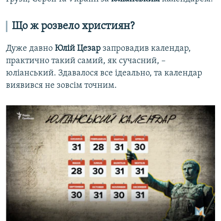
Що ж розвело християн?
Дуже давно
Юлій Цезар
запровадив календар,
практично такий самий, як сучасний, –
юліанський. Здавалося все ідеально, та календар
виявився не зовсім точним.