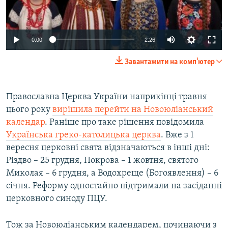
Auto
0:00
2:26
240p
Завантажити на комп'ютер
360p
Auto
240p
360p
480p
480p
Православна Церква України наприкінці травня
цього року
вирішила перейти на Новоюліанський
720p
720p
1080p
календар
. Раніше про таке рішення повідомила
1080p
Українська греко-католицька церква
. Вже з 1
вересня церковні свята відзначаються в інші дні:
Різдво – 25 грудня, Покрова – 1 жовтня, святого
Миколая – 6 грудня, а Водохреще (Богоявлення) – 6
січня. Реформу одностайно підтримали на засіданні
церковного синоду ПЦУ.
Тож за Новоюліанським календарем, починаючи з