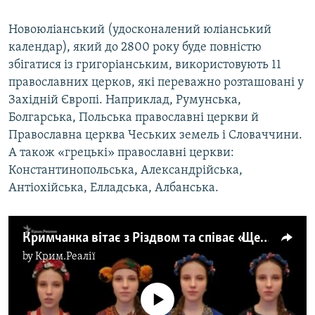
Новоюліанський (удосконалений юліанський
календар), який до 2800 року буде повністю
збігатися із григоріанським, використовують 11
православних церков, які переважно розташовані у
Західній Європі. Наприклад, Румунська,
Болгарська, Польська православні церкви й
Православна церква Чеських земель і Словаччини.
А також «грецькі» православні церкви:
Константинопольська, Александрійська,
Антіохійська, Елладська, Албанська.
Кримчанка вітає з Різдвом та співає «Щедрик» на 4 голоси (відео)
by
Крим.Реалії
No media source currently available