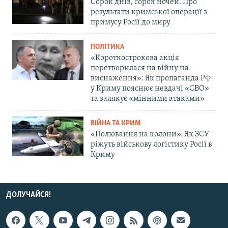
Сорок днів, сорок ночей. Про
результати кримської операції з
примусу Росії до миру
ПОЛІТИКА
«Короткострокова акція
перетворилася на війну на
виснаження»: Як пропаганда РФ
у Криму пояснює невдачі «СВО»
та залякує «мінними атаками»
ВІЙНА ТА КРИМ
«Полювання на колони». Як ЗСУ
ріжуть військову логістику Росії в
Криму
ДОЛУЧАЙСЯ!