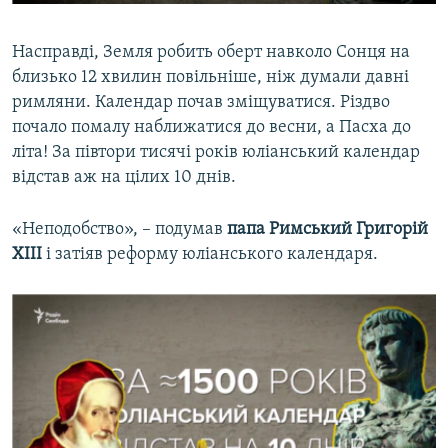
Насправді, Земля робить оберт навколо Сонця на
близько 12 хвилин повільніше, ніж думали давні
римляни. Календар почав зміщуватися. Різдво
почало помалу наближатися до весни, а Пасха до
літа! За півтори тисячі років юліанський календар
відстав аж на цілих 10 днів.
«Неподобство», – подумав
папа Римський Григорій
XIII
і затіяв реформу юліанського календаря.