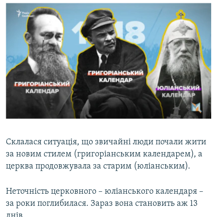
Склалася ситуація, що звичайні люди почали жити
за новим стилем (григоріанським календарем), а
церква продовжувала за старим (юліанським).
Неточність церковного – юліанського календаря –
за роки поглибилася. Зараз вона становить аж 13
днів.