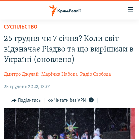
Доступність
посилання
Перейти
СУСПІЛЬСТВО
до
НОВИНИ
25 грудня чи 7 січня? Коли світ
основного
ВОДА.КРИМ
матеріалу
відзначає Різдво та що вирішили в
ВІДЕО ТА ФОТО
Перейти
Україні (оновлено)
до
ПОЛІТИКА
основної
Дмитро Джулай
Марічка Набока
Радіо Свобода
БЛОГИ
навігації
Перейти
25 грудень 2023, 13:01
ПОГЛЯД
до
ІНТЕРВ'Ю
Поділитись
Читати без VPN
пошуку
ВСЕ ЗА ДЕНЬ
СПЕЦПРОЕКТИ
ЯК ОБІЙТИ БЛОКУВАННЯ
ДЕПОРТАЦІЯ