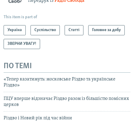
Передрук із
Радіо Свобода
This item is part of
Україна
Суспільство
Статті
Головне за добу
ЗВЕРНИ УВАГУ!
ПО ТЕМІ
«Тепер казатимуть: московське Різдво та українське
Різдво»
ПЦУ вперше відзначає Різдво разом із більшістю помісних
церков
Різдво і Новий рік під час війни