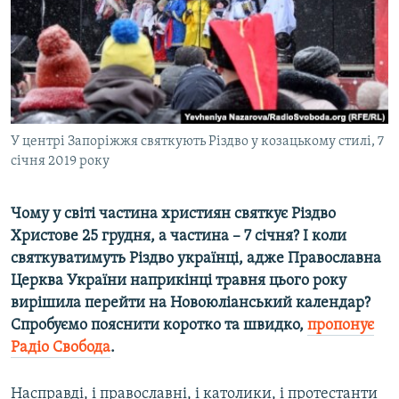
ВІДЕОУРОКИ «ELIFBE»
Русский
СВІДЧЕННЯ ОКУПАЦІЇ
Qırımtatar
УКРАЇНСЬКА ПРОБЛЕМА КРИМУ
ДОЛУЧАЙСЯ!
ІНФОГРАФІКА
У центрі Запоріжжя святкують Різдво у козацькому стилі, 7
січня 2019 року
Усі сайти RFE/RL
Чому у світі частина християн святкує Різдво
Христове 25 грудня, а частина – 7 січня? І коли
святкуватимуть Різдво українці, адже Православна
Церква України наприкінці травня цього року
вирішила перейти на Новоюліанський календар?
Спробуємо пояснити коротко та швидко,
пропонує
Радіо Свобода
.
Насправді, і православні, і католики, і протестанти