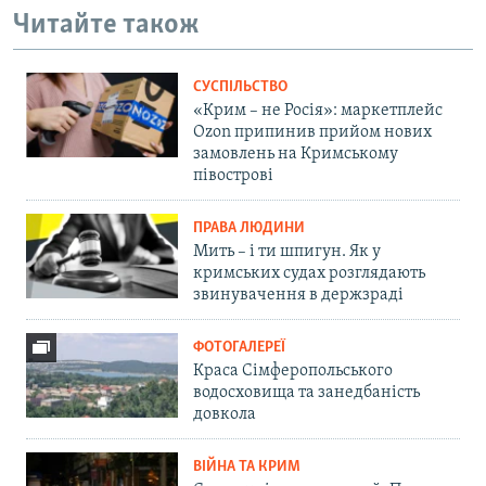
Читайте також
СУСПІЛЬСТВО
«Крим – не Росія»: маркетплейс
Ozon припинив прийом нових
замовлень на Кримському
півострові
ПРАВА ЛЮДИНИ
Мить – і ти шпигун. Як у
кримських судах розглядають
звинувачення в держзраді
ФОТОГАЛЕРЕЇ
Краса Сімферопольського
водосховища та занедбаність
довкола
ВІЙНА ТА КРИМ