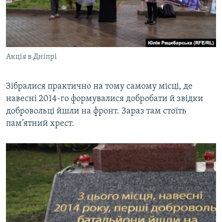
Акція в Дніпрі
Зібралися практично на тому самому місці, де
навесні 2014-го формувалися добробати й звідки
добровольці йшли на фронт. Зараз там стоїть
пам’ятний хрест.