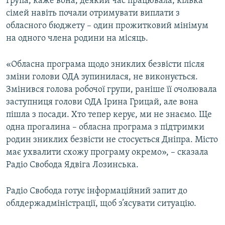
Група, каже вона, деякий час працювала, кілька
сімей навіть почали отримувати виплати з
обласного бюджету – один прожитковий мінімум
на одного члена родини на місяць.
«Обласна програма щодо зниклих безвісти після
зміни голови ОДА зупинилася, не виконується.
Змінився голова робочої групи, раніше її очолювала
заступниця голови ОДА Ірина Грицай, але вона
пішла з посади. Хто тепер керує, ми не знаємо. Ще
одна прогалина – обласна програма з підтримки
родин зниклих безвісти не стосується Дніпра. Місто
має ухвалити схожу програму окремо», – сказала
Радіо Свобода Ядвіга Лозинська.
Радіо Свобода готує інформаційний запит до
облдержадміністрації, щоб з’ясувати ситуацію.