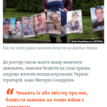
Під час акції родин зниклих безвісти на Донбасі бійців
До реєстру також мають намір включати
цивільних, зниклих безвісти на сході країни,
зокрема жителів непідконтрольних Україні
територій, каже Вікторія Солодухіна.
Чекають їх або звістку про них,
безвісти зниклих на полях війни з