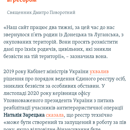
агресором
Священник Дмитро Поворотний
«Наш сайт працює два тижні, за цей час до нас
звернулося п'ять родин із Донецька та Луганська, з
окупованих територій. Вони просять розмістити
дані про їхніх родичів, цивільних, які зникли
безвісти на тій території», – зазначила вона.
2019 року Кабінет міністрів України
ухвалив
рішення про порядок ведення Єдиного реєстру осіб,
зниклих безвісти за особливих обставин. У
листопаді 2020 року керівниця офісу
Уповноваженого президента України з питань
реабілітації учасників антитерористичної операції
Наталія Зарецька
сказала
, що реєстр технічно
«може бути створений та запущений в роботу за пів
року, якщо відповідне фінансування буде