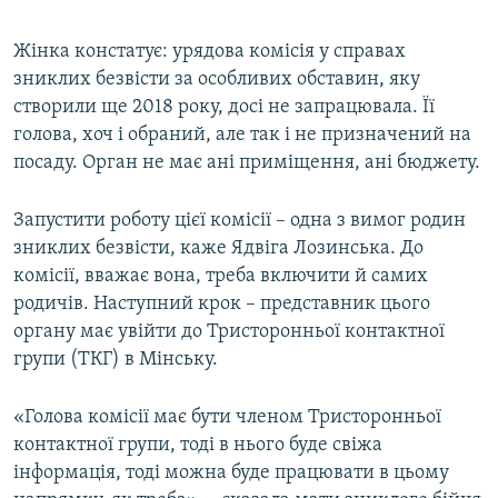
Жінка констатує: урядова комісія у справах
зниклих безвісти за особливих обставин, яку
створили ще 2018 року, досі не запрацювала. Її
голова, хоч і обраний, але так і не призначений на
посаду. Орган не має ані приміщення, ані бюджету.
Запустити роботу цієї комісії – одна з вимог родин
зниклих безвісти, каже Ядвіга Лозинська. До
комісії, вважає вона, треба включити й самих
родичів. Наступний крок – представник цього
органу має увійти до Тристоронньої контактної
групи (ТКГ) в Мінську.
«Голова комісії має бути членом Тристоронньої
контактної групи, тоді в нього буде свіжа
інформація, тоді можна буде працювати в цьому