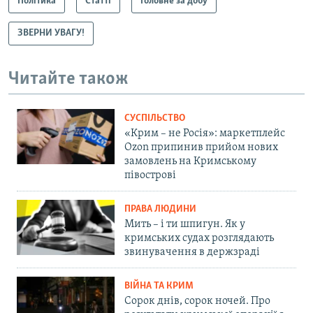
Політика
Статті
Головне за добу
ЗВЕРНИ УВАГУ!
Читайте також
СУСПІЛЬСТВО
«Крим – не Росія»: маркетплейс
Ozon припинив прийом нових
замовлень на Кримському
півострові
ПРАВА ЛЮДИНИ
Мить – і ти шпигун. Як у
кримських судах розглядають
звинувачення в держзраді
ВІЙНА ТА КРИМ
Сорок днів, сорок ночей. Про