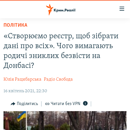
Доступність
посилання
Перейти
ПОЛІТИКА
до
НОВИНИ
«Створюємо реєстр, щоб зібрати
основного
ВОДА.КРИМ
матеріалу
дані про всіх». Чого вимагають
ВІДЕО ТА ФОТО
Перейти
родичі зниклих безвісти на
до
ПОЛІТИКА
Донбасі?
основної
БЛОГИ
навігації
Юлія Рацибарська
Радіо Свобода
Перейти
ПОГЛЯД
до
16 квітень 2021, 22:30
ІНТЕРВ'Ю
пошуку
ВСЕ ЗА ДЕНЬ
Поділитись
Читати без VPN
СПЕЦПРОЕКТИ
ЯК ОБІЙТИ БЛОКУВАННЯ
ДЕПОРТАЦІЯ