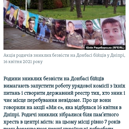
ВІДЕОУРОКИ «ELIFBE»
Русский
СВІДЧЕННЯ ОКУПАЦІЇ
Qırımtatar
УКРАЇНСЬКА ПРОБЛЕМА КРИМУ
ДОЛУЧАЙСЯ!
ІНФОГРАФІКА
Акція родичів зниклих безвісти на Донбасі бійців у Дніпрі,
16 квітня 2021 року
Усі сайти RFE/RL
Родини зниклих безвісти на Донбасі бійців
вимагають запустити роботу урядової комісії з їхніх
питань і створити державний реєстр тих, хто зник і
чиє місце перебування невідоме. Про це вони
говорили на акції «Ми є», яка відбулася 16 квітня в
Дніпрі. Родичі зниклих зібралися біля пам’ятного
хреста в центрі міста: на цьому місці рівно 7 років