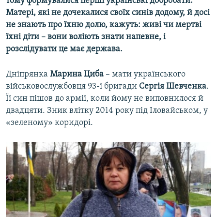
тому формувалися перші українські добробати.
Матері, які не дочекалися своїх синів додому, й досі
не знають про їхню долю, кажуть: живі чи мертві
їхні діти – вони воліють знати напевне, і
розслідувати це має держава.
Дніпрянка
Марина Циба
– мати українського
військовослужбовця 93-ї бригади
Сергія Шевченка
.
Її син пішов до армії, коли йому не виповнилося й
двадцяти. Зник влітку 2014 року під Іловайськом, у
«зеленому» коридорі.