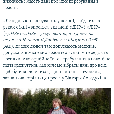
визнають і мають дані про їхнє перебування в
полоні.
«Є люди, які перебувають у полоні, в рідних на
руках є їхні «вироки», ухвалені «ДНР» і «ЛНР»
(
«ДНР» і «ЛНР» – угруповання, що діють на
окупованій частині Донбасу за підтрики Росії –
ред.
), до цих людей там допускають медиків,
допускають місцевих волонтерів, які їм передають
посилки. Але офіційно їхнє перебування в полоні не
підтверджується. Ми хочемо зібрати дані про всіх,
щоб бути впевненими, що нікого не загубили», –
зазначила керівниця проєкту Вікторія Солодухіна.