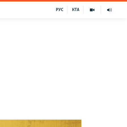
РУС
КТА