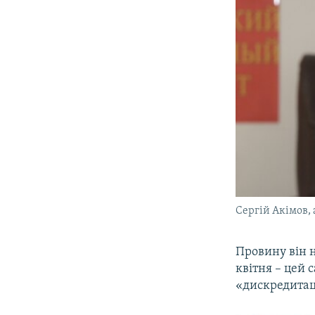
Сергій Акімов, 
Провину він н
квітня – цей 
«дискредитац