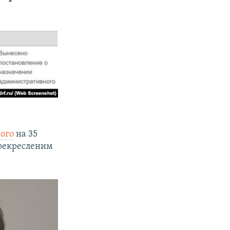
ого
на 35
перекресленим