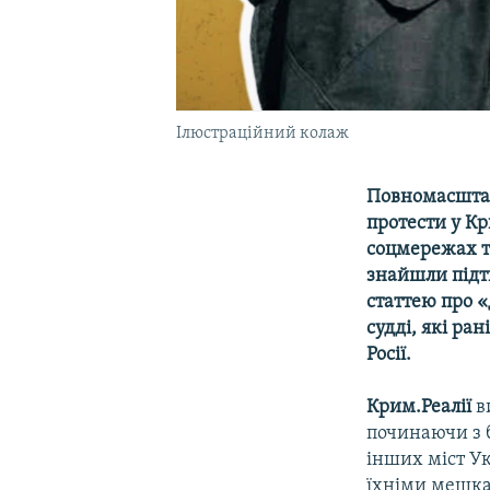
Ілюстраційний колаж
Повномасштабн
протести у Кр
соцмережах та
знайшли підтв
статтею про «
судді, які ра
Росії.
Крим.Реалії
в
починаючи з б
інших міст Ук
їхніми мешка