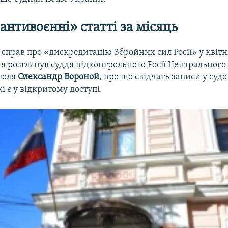
антивоєнні» статті за місяць
 справ про «дискредитацію Збройних сил Росії» у квітні
я розглянув суддя підконтрольного Росії Центральног
поля
Олександр Вороной
, про що свідчать записи у суд
кі є у відкритому доступі.