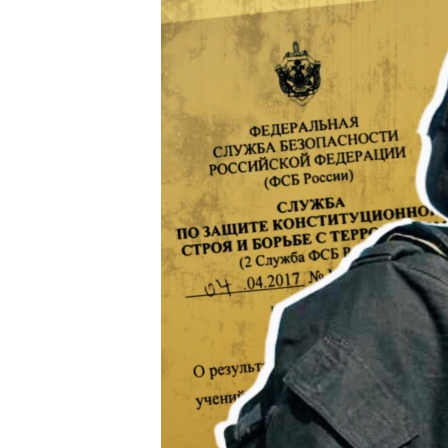
ВІДЕОУРОКИ «ELIFBE»
СВІДЧЕННЯ ОКУПАЦІЇ
УКРАЇНСЬКА ПРОБЛЕМА КРИМУ
ІНФОГРАФІКА