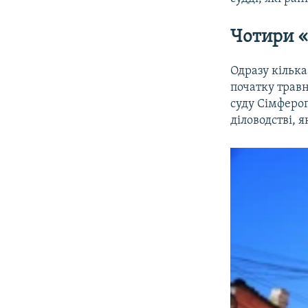
Чотири «
Одразу кілька
початку травн
суду Сімферо
діловодстві, я