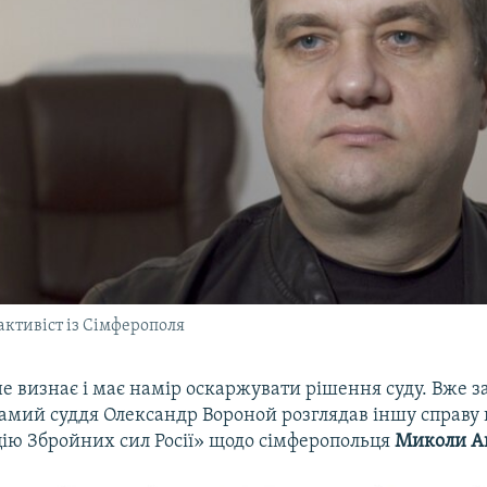
активіст із Сімферополя
е визнає і має намір оскаржувати рішення суду. Вже з
самий суддя Олександр Вороной розглядав іншу справу
ію Збройних сил Росії» щодо сімферопольця
Миколи А