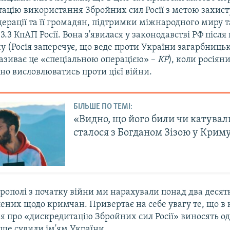
ацію використання Збройних сил Росії з метою захисту
дерації та її громадян, підтримки міжнародного миру т
3.3 КпАП Росії. Вона з'явилася у законодавстві РФ після
ну (Росія заперечує, що веде проти України загарбницьку
називає це «спеціальною операцією» –
КР
), коли росіян
но висловлюватись проти цієї війни.
БІЛЬШЕ ПО ТЕМІ:
«Видно, що його били чи катувал
сталося з Богданом Зізою у Крим
рополі з початку війни ми нарахували понад два десят
ених щодо кримчан. Привертає на себе увагу те, що в 
я про «дискредитацію Збройних сил Росії» виносять одн
ніше судили ім'ям України.