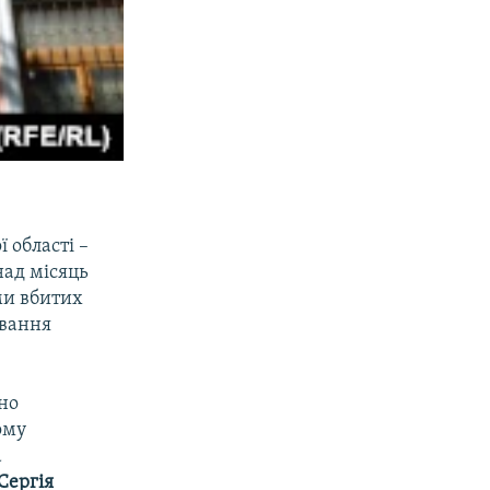
 області –
над місяць
ми вбитих
ування
но
ому
а
Сергія