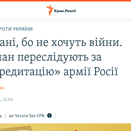
ПРОТИ УКРАЇНИ
ні, бо не хочуть війни.
ан переслідують за
редитацію» армії Росії
ва
, 12:50
ь
Читати без VPN