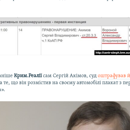
раніше
Крим.Реалії
сам Сергій Акімов, суд
оштрафував й
за те, що він розмістив на своєму автомобілі плакат з 
а».