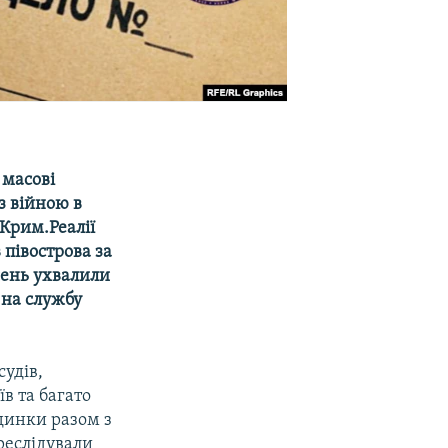
 масові
з війною в
 Крим.Реалії
півострова за
шень ухвалили
 на службу
судів,
в та багато
удинки разом з
реслідували