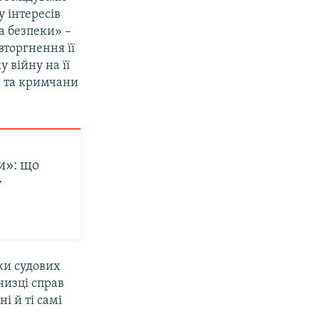
 інтересів
а безпеки» –
 вторгнення її
 війну на її
и та кримчани
и»: що
у
ки судових
низці справ
і й ті самі