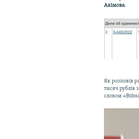
Акімова
.
Як розповів 
тисяч рублів 
словом «Війн