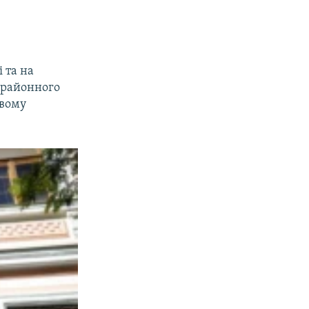
 та на
о районного
овому