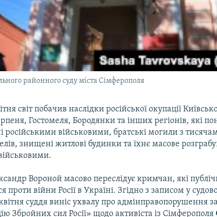
льного районного суду міста Сімферополя
ітня світ побачив наслідки російської окупації Київської
 Ірпеня, Гостомеля, Бородянки та інших регіонів, які по
ні російськими військовими, братські могили з тисяча
елів, знищені житлові будинки та їхнє масове розграб
військовими.
ксандр Вороной масово переслідує кримчан, які публіч
 проти війни Росії в Україні. Згідно з записом у судов
1 квітня суддя виніс ухвалу про адмінправопорушення з
ію Збройних сил Росії» щодо активіста із Сімферополя