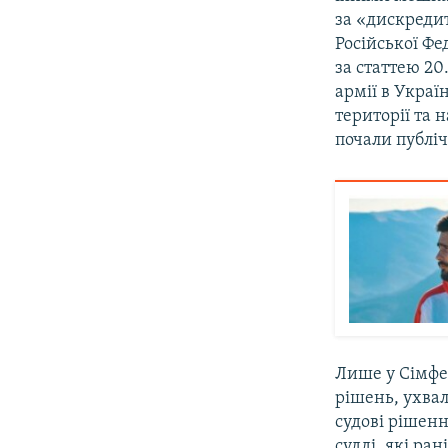
за «дискредит
Російської Фе
за статтею 20.
армії в Украї
території та 
почали публіч
Лише у Сімфе
рішень, ухвал
судові рішенн
судді, які ра