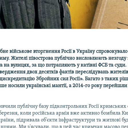
е військове вторгнення Росії в Україну спровокувало
иму. Жителі півострова публічно висловлюють незгоду 
 на вулицях, за що потрапляють у катівні ФСБ та суди.
ердження двох десятків фактів переслідувань жителів 
дискредитацію Збройних сил Росії». Багато з таких рі
ніше носили українські мантії, а 2014-го року перейшли
ивчили публічну базу підконтрольних Росії кримських 
ерезня, коли російська армія вже активно бомбила Киї
раїни, підривала об'єкти інфраструктури та житлові б
нцями. Ми з'ясували, що в цей час кримчан масово пе