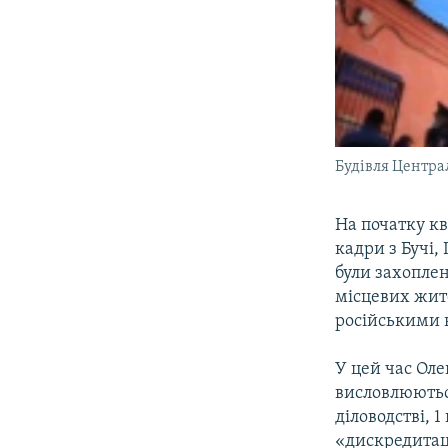
Будівля Центра
На початку кв
кадри з Бучі,
були захопле
місцевих жит
російськими 
У цей час Оле
висловлюються
діловодстві, 
«дискредитац