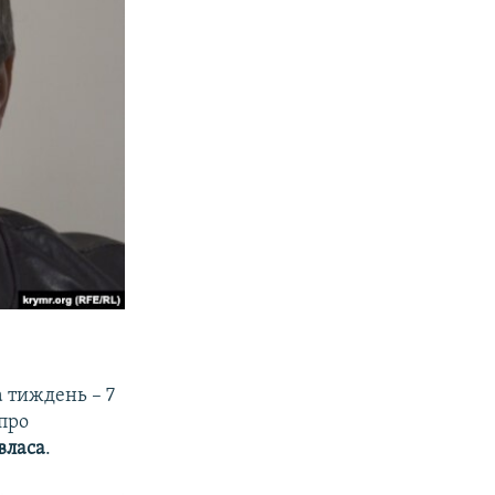
а тиждень – 7
 про
власа
.