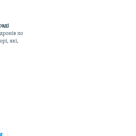
овді
 дронів по
рі, які,