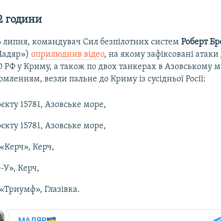
2 години
 6 липня, командувач Сил безпілотних систем
Роберт Бр
Мадяр»)
оприлюднив відео
, на якому зафіксовані атаки
РФ у Криму, а також по двох танкерах в Азовському мо
домленням, везли пальне до Криму із сусідньої Росії:
єкту 15781, Азовське море,
єкту 15781, Азовське море,
«Керч», Керч,
У», Керч,
«Триумф», Глазівка.