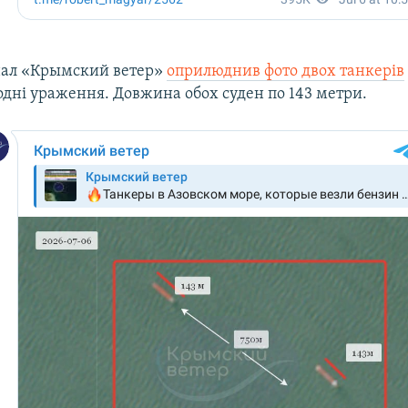
нал «Крымский ветер»
оприлюднив фото двох танкерів
одні ураження. Довжина обох суден по 143 метри.