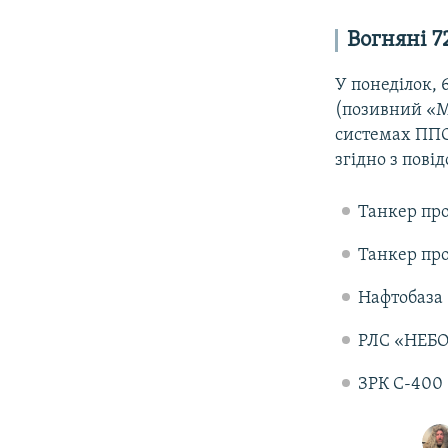
Вогняні 7
У понеділок,
(позивний «
системах ППО 
згідно з пові
Танкер про
Танкер про
Нафтобаза 
РЛС «НЕБО-
ЗРК С-400 