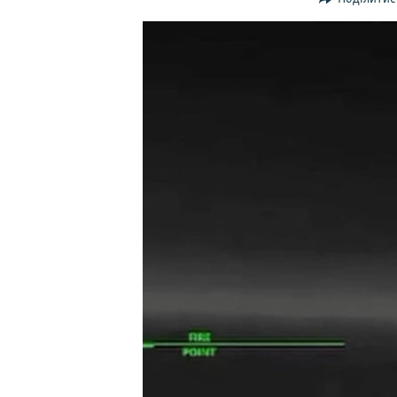
ВІДЕОУРОКИ «ELIFBE»
СВІДЧЕННЯ ОКУПАЦІЇ
УКРАЇНСЬКА ПРОБЛЕМА КРИМУ
ІНФОГРАФІКА