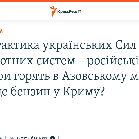
М
тактика українських Сил
отних систем – російськ
ри горять в Азовському м
де бензин у Криму?
ь
Читати без VPN