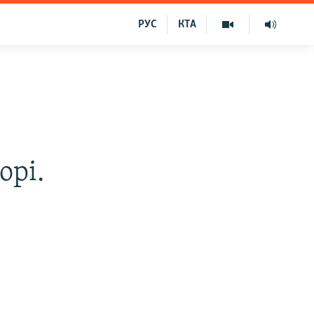
РУС
КТА
і
орі.