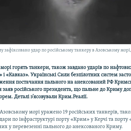
у зафіксовано удар по російському танкеру в Азовському морі,
морі горять танкери, також завдано ударів по нафтових
 і «Кавказ». Українські Сили безпілотних систем заст
ження постачання пального на анексований РФ Крим
ля заяв російського президента, що пальне до Криму до
орем. Деталі з’ясовували Крим.Реалії.
 Азовському морі уражено 19 російських танкерів, так
дари по інфраструктурі порту «Крим» у Керчі та порту 
них у перевезенні пального до анексованого Криму.