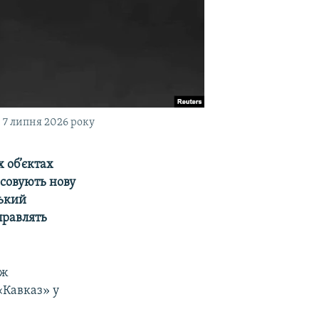
 7 липня 2026 року
 об’єктах
осовують нову
ський
правлять
ож
«Кавказ» у