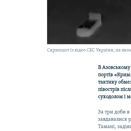
Скриншот із відео СБС України, на яком
В Азовському 
портів «Крим»
тактику обме
півострів піс
суходолом і м
За три доби в
завдавалися у
Тамані, задія