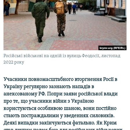
ВІДЕОУРОКИ «ELIFBE»
Русский
СВІДЧЕННЯ ОКУПАЦІЇ
Qırımtatar
УКРАЇНСЬКА ПРОБЛЕМА КРИМУ
ДОЛУЧАЙСЯ!
ІНФОГРАФІКА
Російські військові на одній із вулиць Феодосії, листопад
2022 року
Усі сайти RFE/RL
Учасники повномасштабного вторгнення Росії в
Україну регулярно зазнають нападів в
анексованому РФ. Попри заяви російської влади
про те, що учасники війни з Україною
користуються особливою шаною, вони постійно
стають постраждалими у зведеннях силовиків.
Деякі випадки закінчуються фатально. Як Крим