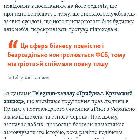
повідомив з посиланням на його родичів, що
причина конфлікту в тому, що військовослужбовець
заявив сусідові, що його припарковані біля будинку
автомобілі перекривають тротуар пішоходам.
Ця сфера бізнесу повністю і
безроздільно контролюється ФСБ, тому
«патріоти» й спіймали повну тишу
Із Telegram-каналу
За даними
Telegram-каналу «Трибунал. Крымский
эпизод»
, що висвітлює порушення прав людини в
Криму, у постраждалого учасника війни з Україною
зламані щелепа та основа черепа. При цьому,
зазначає паблік, провоєнні блогери намагалися
замовчувати цю історію, хоча раніше подібним