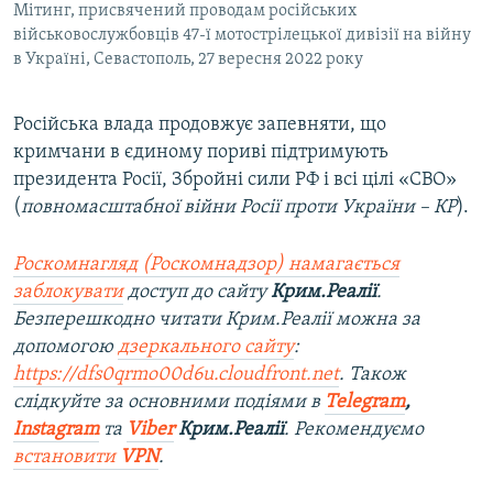
Мітинг, присвячений проводам російських
військовослужбовців 47-ї мотострілецької дивізії на війну
в Україні, Севастополь, 27 вересня 2022 року
Російська влада продовжує запевняти, що
кримчани в єдиному пориві підтримують
президента Росії, Збройні сили РФ і всі цілі «СВО»
(
повномасштабної війни Росії проти України – КР
).
Роскомнагляд (Роскомнадзор) намагається
заблокувати
доступ до сайту
Крим.Реалії
.
Безперешкодно читати Крим.Реалії можна за
допомогою
дзеркального сайту
:
https://dfs0qrmo00d6u.cloudfront.net
. Також
слідкуйте за основними подіями в
Telegram
,
Instagram
та
Viber
Крим.Реалії
. Рекомендуємо
встановити
VPN
.