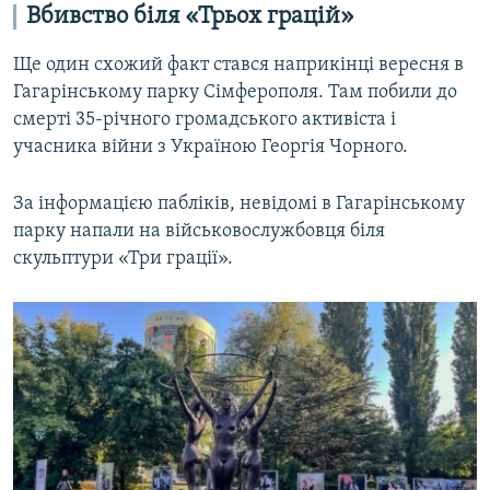
Вбивство біля «Трьох грацій»
Ще один схожий факт стався наприкінці вересня в
Гагарінському парку Сімферополя. Там побили до
смерті 35-річного громадського активіста і
учасника війни з Україною Георгія Чорного.
За інформацією пабліків, невідомі в Гагарінському
парку напали на військовослужбовця біля
скульптури «Три грації».