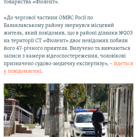
товариства «Фіолент».
«До чергової частини ОМВС Росії по
Балаклавському району звернувся місцевий
житель, який повідомив, що в районі ділянки №203
на території СТ «Фіолент» двоє невідомих побили
його 47-річного приятеля. Вилучено та вивчаються
записи з камери відеоспостереження, чоловікові
призначено судово-медичну експертизу», –
йдеться
у повідомленні
.