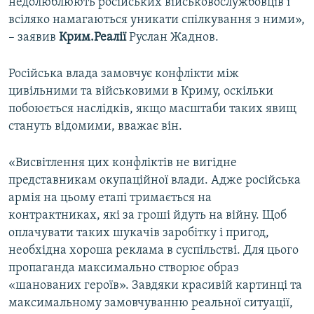
недолюблюють російських військовослужбовців і
всіляко намагаються уникати спілкування з ними»,
– заявив
Крим.Реалії
Руслан Жаднов.
Російська влада замовчує конфлікти між
цивільними та військовими в Криму, оскільки
побоюється наслідків, якщо масштаби таких явищ
стануть відомими, вважає він.
«Висвітлення цих конфліктів не вигідне
представникам окупаційної влади. Адже російська
армія на цьому етапі тримається на
контрактниках, які за гроші йдуть на війну. Щоб
оплачувати таких шукачів заробітку і пригод,
необхідна хороша реклама в суспільстві. Для цього
пропаганда максимально створює образ
«шанованих героїв». Завдяки красивій картинці та
максимальному замовчуванню реальної ситуації,