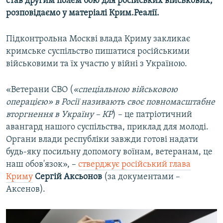
став другим полем бою для російських військових,
розповідаємо у матеріалі Крим.Реалії.
Підконтрольна Москві влада Криму закликає
кримське суспільство пишатися російськими
військовими та їх участю у війні з Україною.
«Ветерани СВО (
«спеціальною військовою
операцією» в Росії називають своє повномасштабне
вторгнення в Україну – КР
) – це патріотичний
авангард нашого суспільства, приклад для молоді.
Органи влади республіки завжди готові надати
будь-яку посильну допомогу воїнам, ветеранам, це
наш обов'язок», –
стверджує російський глава
Криму
Сергій Аксьонов
(за документами –
Аксенов).