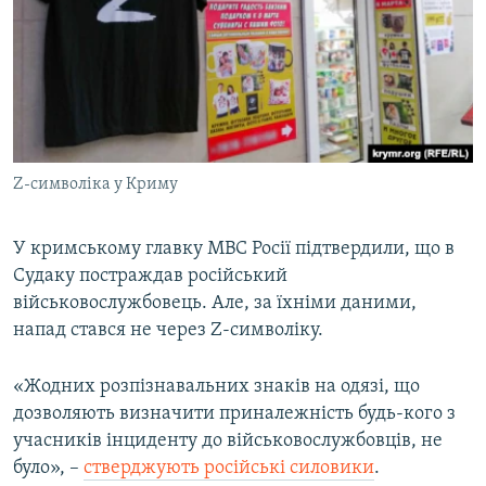
Z-символіка у Криму
У кримському главку МВС Росії підтвердили, що в
Судаку постраждав російський
військовослужбовець. Але, за їхніми даними,
напад стався не через Z-символіку.
«Жодних розпізнавальних знаків на одязі, що
дозволяють визначити приналежність будь-кого з
учасників інциденту до військовослужбовців, не
було», –
стверджують російські силовики
.