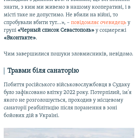
знати, з ким ми живемо в нашому кооперативі, і в
місті таке не допустимо. Не вбили на війні, то
спробували вбити тут...», –
повідомляє очевидець
у
групі
«Черный список Севастополь»
у соцмережі
«Вконтакте»
.
Чим завершилися пошуки зловмисників, невідомо.
Травми біля санаторію
Побиття російського військовослужбовця в Судаку
було зафіксовано влітку 2022 року. Потерпілий, ім'я
якого не розголошується, проходив у місцевому
санаторії реабілітацію після поранення в зоні
бойових дій в Україні.