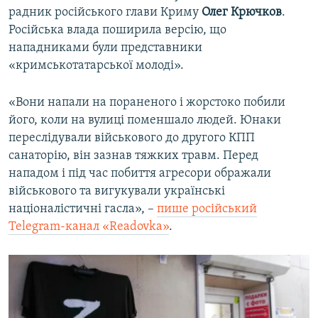
радник російського глави Криму
Олег Крючков
.
Російська влада поширила версію, що
нападниками були представники
«кримськотатарської молоді».
«Вони напали на пораненого і жорстоко побили
його, коли на вулиці поменшало людей. Юнаки
переслідували військового до другого КПП
санаторію, він зазнав тяжких травм. Перед
нападом і під час побиття агресори ображали
військового та вигукували українські
націоналістичні гасла», –
пише російський
Telegram-канал «Readovka»
.