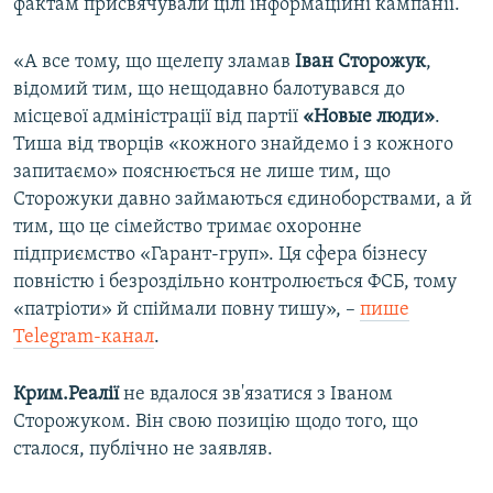
фактам присвячували цілі інформаційні кампанії.
«А все тому, що щелепу зламав
Іван Сторожук
,
відомий тим, що нещодавно балотувався до
місцевої адміністрації від партії
«Новые люди»
.
Тиша від творців «кожного знайдемо і з кожного
запитаємо» пояснюється не лише тим, що
Сторожуки давно займаються єдиноборствами, а й
тим, що це сімейство тримає охоронне
підприємство «Гарант-груп». Ця сфера бізнесу
повністю і безроздільно контролюється ФСБ, тому
«патріоти» й спіймали повну тишу», –
пише
Telegram-канал
.
Крим.Реалії
не вдалося зв'язатися з Іваном
Сторожуком. Він свою позицію щодо того, що
сталося, публічно не заявляв.