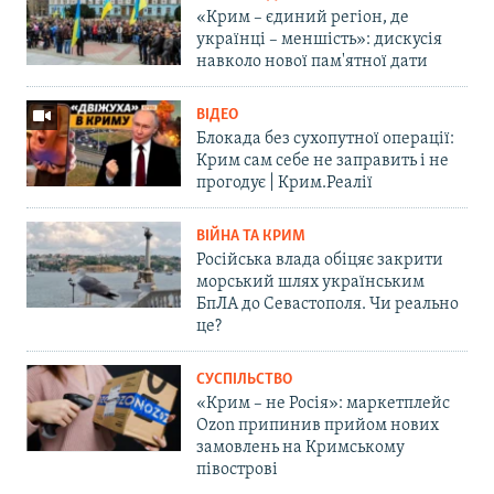
«Крим – єдиний регіон, де
українці – меншість»: дискусія
навколо нової пам'ятної дати
ВІДЕО
Блокада без сухопутної операції:
Крим сам себе не заправить і не
прогодує | Крим.Реалії
ВІЙНА ТА КРИМ
Російська влада обіцяє закрити
морський шлях українським
БпЛА до Севастополя. Чи реально
це?
СУСПІЛЬСТВО
«Крим – не Росія»: маркетплейс
Ozon припинив прийом нових
замовлень на Кримському
півострові