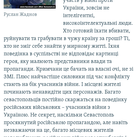
участь у війні проти
України, зовсім не
Руслан Жаднов
інтелігентні,
високоінтелектуальні люди.
Хто готовий їхати вбивати,
руйнувати та грабувати в чужу країну за гроші? Ті,
хто не зміг себе знайти у мирному житті. Їхня
поведінка в суспільстві не відповідає картинці
героя, яку малюють представники влади та
пропаганди. Кримчани це бачать на власні очі, не зі
ЗМІ. Плюс найчастіше силовики під час конфлікту
стають на бік учасників війни. І місцеві жителі
починають ненавидіти цих персонажів. Багато
севастопольців постійно скаржаться на поведінку
російських військових – учасників війни з
Україною. Не секрет, наскільки Севастополь
просякнутий російською пропагандою, але навіть
незважаючи на це, багато місцевих жителів