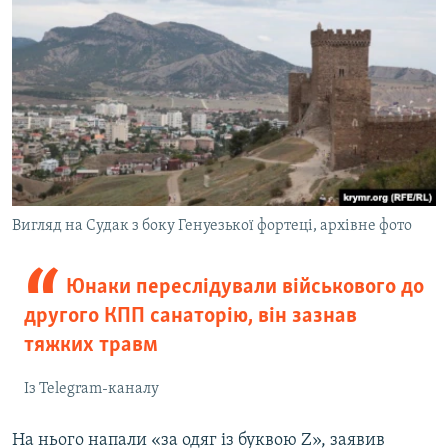
Вигляд на Судак з боку Генуезької фортеці, архівне фото
Юнаки переслідували військового до
другого КПП санаторію, він зазнав
тяжких травм
Із Telegram-каналу
На нього напали «за одяг із буквою Z», заявив