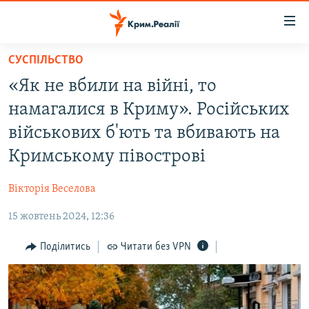
Доступність
посилання
Перейти
СУСПІЛЬСТВО
до
НОВИНИ
«Як не вбили на війні, то
основного
ВОДА.КРИМ
матеріалу
намагалися в Криму». Російських
ВІДЕО ТА ФОТО
Перейти
військових б'ють та вбивають на
до
ПОЛІТИКА
Кримському півострові
основної
БЛОГИ
навігації
Вікторія Веселова
Перейти
ПОГЛЯД
до
15 жовтень 2024, 12:36
ІНТЕРВ'Ю
пошуку
ВСЕ ЗА ДЕНЬ
Поділитись
Читати без VPN
СПЕЦПРОЕКТИ
ЯК ОБІЙТИ БЛОКУВАННЯ
ДЕПОРТАЦІЯ