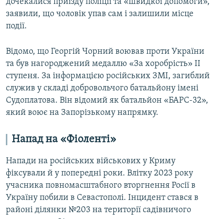
дочекалися приїзду поліції та «швидкої допомоги»,
заявили, що чоловік упав сам і залишили місце
події.
Відомо, що Георгій Чорний воював проти України
та був нагороджений медаллю «За хоробрість» ІІ
ступеня. За інформацією російських ЗМІ, загиблий
служив у складі добровольчого батальйону імені
Судоплатова. Він відомий як батальйон «БАРС-32»,
який воює на Запорізькому напрямку.
Напад на «Фіоленті»
Напади на російських військових у Криму
фіксували й у попередні роки. Влітку 2023 року
учасника повномасштабного вторгнення Росії в
Україну побили в Севастополі. Інцидент стався в
районі ділянки №203 на території садівничого