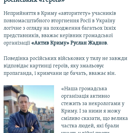
російських «героїв»
Неприйняття в Криму «авторитету» учасників
повномасштабного вторгнення Росії в Україну
логічне з огляду на походження багатьох їхніх
представників, вважає керівник громадської
організації
«Актив Криму» Руслан Жаднов
.
Поведінка російських військових у тилу не завжди
відповідає картинці героїв, яку змальовує
пропаганда, і кримчани це бачать, вважає він.
«Наша громадська
організація активно
стежить за некрологами у
Криму. І за ними я можу
сміливо сказати, що велика
частка людей, які брали