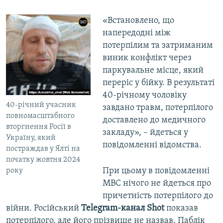
«Встановлено, що
напередодні між
потерпілим та затриманим
виник конфлікт через
паркувальне місце, який
переріс у бійку. В результаті
40-річному чоловіку
40-річний учасник
завдано травм, потерпілого
повномасштабного
доставлено до медичного
вторгнення Росії в
закладу», – йдеться у
Україну, який
повідомленні відомства.
постраждав у Ялті на
початку жовтня 2024
При цьому в повідомленні
року
МВС нічого не йдеться про
причетність потерпілого до
війни. Російський
Telegram-канал Shot
показав
потерпілого, але його прізвище не назвав. Паблік