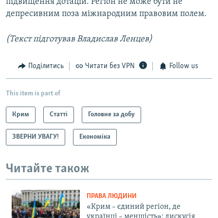
підвищення дотацій. Регіон не може бути не
депресивним поза міжнародним правовим полем.
(Текст підготував Владислав Ленцев)
Поділитись
Читати без VPN
Follow us
This item is part of
Крим
Статті
Головне за добу
ЗВЕРНИ УВАГУ!
Економіка
Читайте також
ПРАВА ЛЮДИНИ
«Крим – єдиний регіон, де
українці – меншість»: дискусія