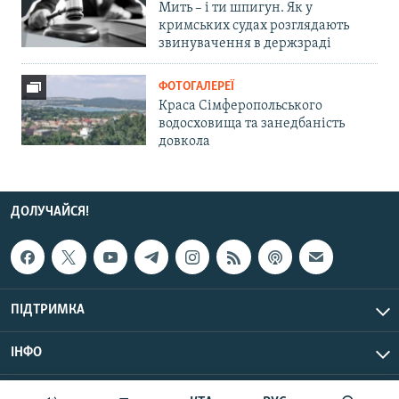
Мить – і ти шпигун. Як у
кримських судах розглядають
звинувачення в держзраді
ФОТОГАЛЕРЕЇ
Краса Сімферопольського
водосховища та занедбаність
довкола
ДОЛУЧАЙСЯ!
ПІДТРИМКА
ІНФО