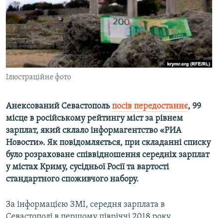
ВІДЕОУРОКИ «ELIFBE»
Русский
СВІДЧЕННЯ ОКУПАЦІЇ
Qırımtatar
УКРАЇНСЬКА ПРОБЛЕМА КРИМУ
ДОЛУЧАЙСЯ!
ІНФОГРАФІКА
Ілюстраційне фото
Анексований Севастополь
посів передостаннє
, 99
Усі сайти RFE/RL
місце в російському рейтингу міст за рівнем
зарплат, який склало інформагентство «РИА
Новости». Як повідомляється, при складанні списку
було розраховане співвідношення середніх зарплат
у містах Криму, сусідньої Росії та вартості
стандартного споживчого набору.
За інформацією ЗМІ, середня зарплата в
Севастополі в першому півріччі 2018 року