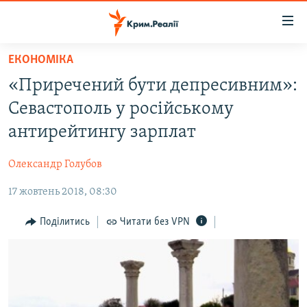
Доступність
посилання
Перейти
ЕКОНОМІКА
до
НОВИНИ
«Приречений бути депресивним»:
основного
ВОДА.КРИМ
матеріалу
Севастополь у російському
ВІДЕО ТА ФОТО
Перейти
антирейтингу зарплат
до
ПОЛІТИКА
основної
Олександр Голубов
БЛОГИ
навігації
Перейти
17 жовтень 2018, 08:30
ПОГЛЯД
до
ІНТЕРВ'Ю
Поділитись
Читати без VPN
пошуку
ВСЕ ЗА ДЕНЬ
СПЕЦПРОЕКТИ
ЯК ОБІЙТИ БЛОКУВАННЯ
ДЕПОРТАЦІЯ