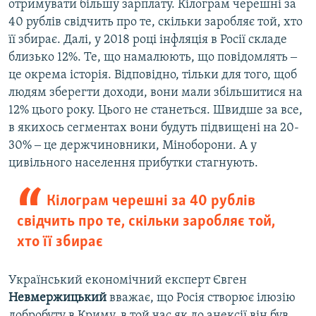
отримувати більшу зарплату. Кілограм черешні за
40 рублів свідчить про те, скільки заробляє той, хто
її збирає. Далі, у 2018 році інфляція в Росії складе
близько 12%. Те, що намалюють, що повідомлять ‒
це окрема історія. Відповідно, тільки для того, щоб
людям зберегти доходи, вони мали збільшитися на
12% цього року. Цього не станеться. Швидше за все,
в якихось сегментах вони будуть підвищені на 20-
30% ‒ це держчиновники, Міноборони. А у
цивільного населення прибутки стагнують.
Кілограм черешні за 40 рублів
свідчить про те, скільки заробляє той,
хто її збирає
Український економічний експерт Євген
Невмержицький
вважає, що Росія створює ілюзію
добробуту в Криму, в той час як до анексії він був