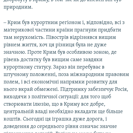
природним.
‒ Крим був курортним регіоном і, відповідно, всі з
материкової частини країни прагнули придбати
там нерухомість. Півострів відрізнявся вищим
рівнем життя, хоч ця різниця була не дуже
значною. Проте Крим був особливою зоною, де
рівень достатку був вищим саме завдяки
курортному статусу. Зараз він перебуває в
штучному положенні, поза міжнародним правовим
полем, і всі економічні напрямки розвитку для
нього вкрай обмежені. Підтримку забезпечує Росія,
виходячи з політичної ситуації: для того щоб
створювати ілюзію, що в Криму все добре,
центральній владі необхідно вкладати ще більше
коштів. Сьогодні ця іграшка дуже дорога, і
доведення до середнього рівня означає значне