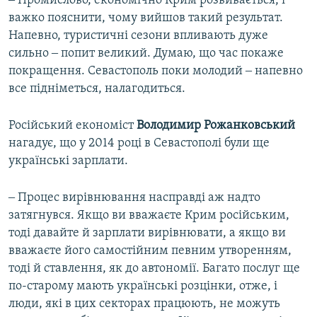
‒ Промислово, економічно Крим розвивається, і
важко пояснити, чому вийшов такий результат.
Напевно, туристичні сезони впливають дуже
сильно ‒ попит великий. Думаю, що час покаже
покращення. Севастополь поки молодий ‒ напевно
все підніметься, налагодиться.
Російський економіст
Володимир Рожанковський
нагадує, що у 2014 році в Севастополі були ще
українські зарплати.
‒ Процес вирівнювання насправді аж надто
затягнувся. Якщо ви вважаєте Крим російським,
тоді давайте й зарплати вирівнювати, а якщо ви
вважаєте його самостійним певним утворенням,
тоді й ставлення, як до автономії. Багато послуг ще
по-старому мають українські розцінки, отже, і
люди, які в цих секторах працюють, не можуть