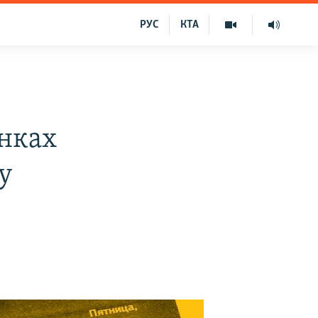
РУС
КТА
інках
у