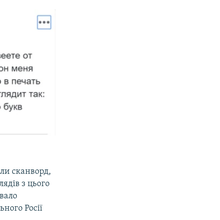
али сканворд,
лядів з цього
увало
ьного Росії