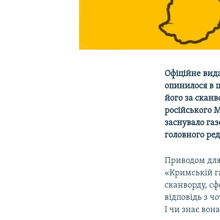
Офіційне вид
опинилося в ц
його за сканв
російського М
заснувало газ
головного ред
Приводом для
«Кримській га
сканворду, сф
відповідь з ч
І чи знає вон