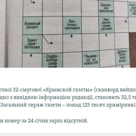
ичної 32-смугової «Крымской газеты» (сканворд вийшо
ідно з вихідною інформацією редакції, становить 32,5 т
 Загальний тираж газети ‒ понад 125 тисяч примірникі
ти номер за 24 січня зараз відсутній.