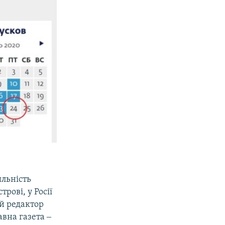
льність
рові, у Росії
ий редактор
авна газета ‒