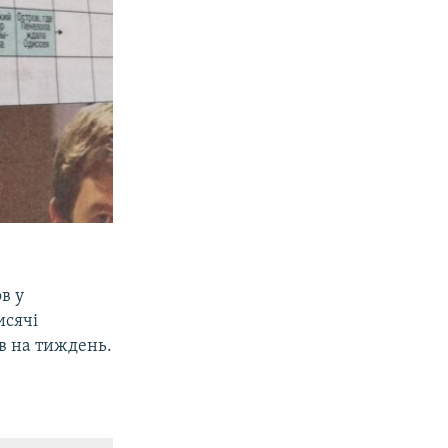
в у
исячі
в на тиждень.