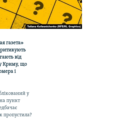
ая газета»
 критикують
гають від
ку Криму, що
омера і
блікований у
 на пункт
едбачає
ук пропустила?