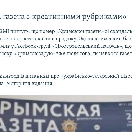
 газета з креативними рубриками»
ЗМІ пишуть, що номер «Кримської газети» зі скандал
араз непросто знайти в продажу. Однак кримський бл
мив у Facebook-групі «Сімферопольський патруль», що
іоску «Кримсоюздрук» вже після того, як навколо газе
канворд із питанням про «українсько-татарський піво
 19 сторінці видання.