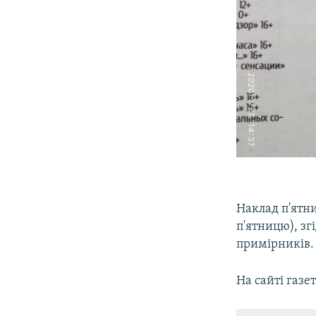
Наклад п'ятн
п'ятницю), зг
примірників.
На сайті газе