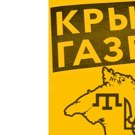
ВІДЕОУРОКИ «ELIFBE»
СВІДЧЕННЯ ОКУПАЦІЇ
УКРАЇНСЬКА ПРОБЛЕМА КРИМУ
ІНФОГРАФІКА