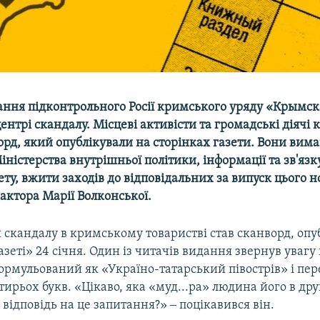
ання підконтрольного Росії кримського уряду «Крымск
ентрі скандалу. Місцеві активісти та громадські діячі
орд, який опублікували на сторінках газети. Вони вима
іністерства внутрішньої політики, інформації та зв'яз
ету, вжити заходів до відповідальних за випуск цього н
актора Марії Волконської.
 скандалу в кримському товаристві став сканворд, опу
зеті» 24 січня. Один із читачів видання звернув увагу
ормульований як «Україно-татарський півострів» і пер
отирьох букв. «Цікаво, яка «муд...ра» людина його в др
а відповідь на це запитання?» ‒ поцікавився він.