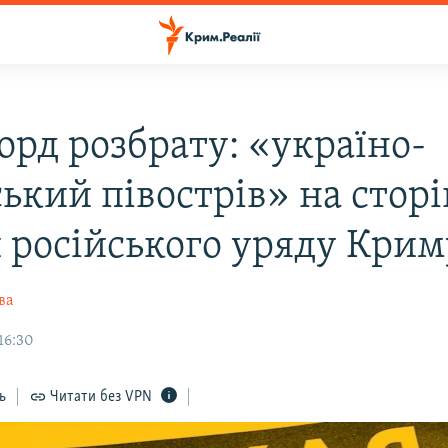
орд розбрату: «україно-
ський півострів» на стор
и російського уряду Крим
ва
16:30
ь
Читати без VPN