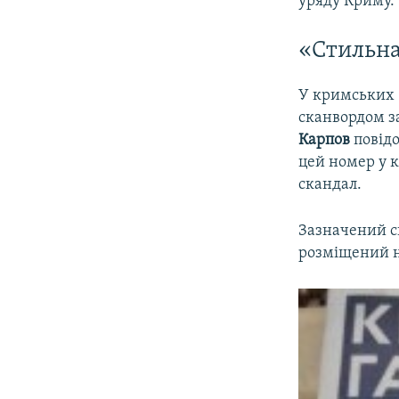
уряду Криму.
«Стильна
У кримських 
сканвордом з
Карпов
повідо
цей номер у к
скандал.
Зазначений с
розміщений на