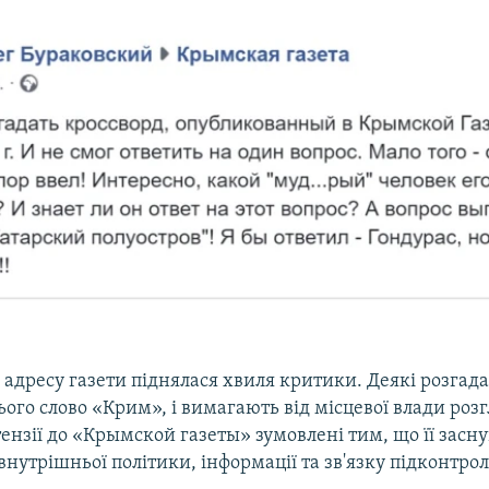
адресу газети піднялася хвиля критики. Деякі розгад
ого слово «Крим», і вимагають від місцевої влади розг
ензії до «Крымской газеты» зумовлені тим, що її засн
внутрішньої політики, інформації та зв'язку підконтрол