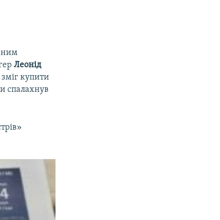
ьним
огер
Леонід
 зміг купити
ти спалахнув
стрів»