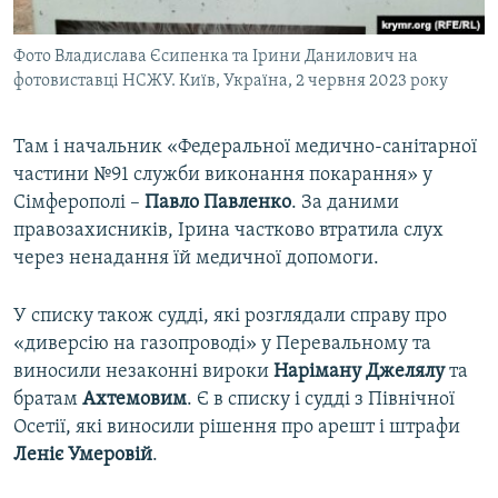
Фото Владислава Єсипенка та Ірини Данилович на
фотовиставці НСЖУ. Київ, Україна, 2 червня 2023 року
Там і начальник «Федеральної медично-санітарної
частини №91 служби виконання покарання» у
Сімферополі –
Павло Павленко
. За даними
правозахисників, Ірина частково втратила слух
через ненадання їй медичної допомоги.
У списку також судді, які розглядали справу про
«диверсію на газопроводі» у Перевальному та
виносили незаконні вироки
Наріману Джелялу
та
братам
Ахтемовим
. Є в списку і судді з Північної
Осетії, які виносили рішення про арешт і штрафи
Леніє Умеровій
.