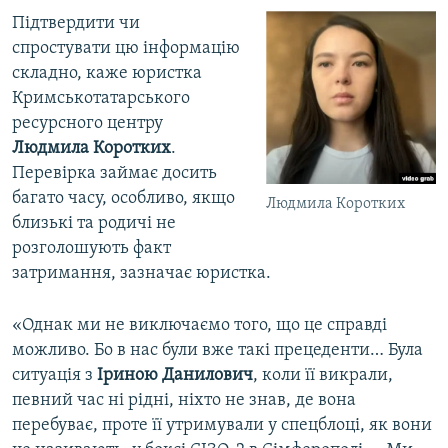
Підтвердити чи
спростувати цю інформацію
складно, каже юристка
Кримськотатарського
ресурсного центру
Людмила Коротких
.
Перевірка займає досить
багато часу, особливо, якщо
Людмила Коротких
близькі та родичі не
розголошують факт
затримання, зазначає юристка.
«Однак ми не виключаємо того, що це справді
можливо. Бо в нас були вже такі прецеденти… Була
ситуація з
Іриною Данилович
, коли її викрали,
певний час ні рідні, ніхто не знав, де вона
перебуває, проте її утримували у спецблоці, як вони