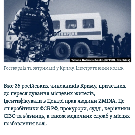
ВІДЕОУРОКИ «ELIFBE»
Русский
СВІДЧЕННЯ ОКУПАЦІЇ
Qırımtatar
УКРАЇНСЬКА ПРОБЛЕМА КРИМУ
ДОЛУЧАЙСЯ!
ІНФОГРАФІКА
Усі сайти RFE/RL
Росгвардія та затримані у Криму. Ілюстративний колаж
Вже 35 російських чиновників Криму, причетних
до переслідування місцевих жителів,
ідентифікували в Центрі прав людини ZMINA. Це
співробітники ФСБ РФ, прокурори, судді, керівники
СІЗО та в'язниць, а також медичних служб у місцях
позбавлення волі.