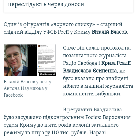
переслідують через доноси
Один із фігурантів «чорного списку» – старший
слідчий відділу УФСБ Росії у Криму
Віталій Власов
.
Саме він склав протокол на
позаштатного журналіста
Радіо Свобода і
Крим.Реалії
Владислава Єсипенка
, де
було вказано про знайдені
Віталій Власов у посту
нібито в машині журналіста
Антона Наумлюка у
компоненти вибухівки.
Facebook
В результаті Владислава
було засуджено підконтрольним Росією Верховним
судом Криму до п'яти років колонії загального
режиму та штрафу 110 тис. рублів. Наразі