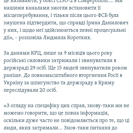
це називають, у боксі СІЗО-2 в Сімферополі…. Ми
нашими каналами змогли встановити її
місцеперебування, і тільки після цього ФСБ була
змушена підтвердити, що справді Ірина Данилович
у них, і щодо неї здійснюються певні процесуальні
дії», – розповіла Людмила Коротких.
За даними КРЦ, лише за 9 місяців цього року
російські силовики затримали і звинуватили в
держзраді 29 осіб. Ще 15 людей звинуватили роком
раніше. До повномасштабного вторгнення Росії в
Україну за шпигунство та держзраду в Криму
переслідували 20 осіб.
«З огляду на специфіку цих справ, знову-таки ми не
можемо говорити, що це повна інформація,
оскільки дуже часто не повідомляється про те, що ці
люди, яких затримали... Знов-таки питання до