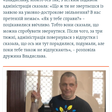
«Владиславу, нібито ось так, з легким подивом
адміністрація сказала: «Що ж ти не звертаєшся із
заявою на умовно-дострокове звільнення? В нас
претензій немає». «Як у тебе справи?» –
поцікавилися ввічливо. Тобто вони сказали, що
можна спробувати звернутися. Після чого, за три
тижні, адміністрація повернулася з відпустки і
сказала, що ось ми тут порадилися, подумали, але
поки тебе також не відпускають», – розповіла
дружина Владислава.