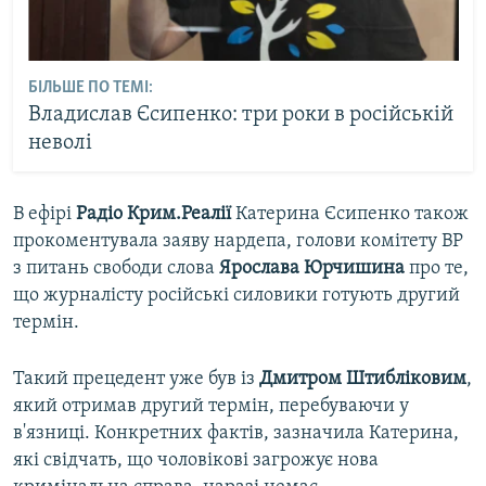
БІЛЬШЕ ПО ТЕМІ:
Владислав Єсипенко: три роки в російській
неволі
В ефірі
Радіо Крим.Реалії
Катерина Єсипенко також
прокоментувала заяву нардепа, голови комітету ВР
з питань свободи слова
Ярослава Юрчишина
про те,
що журналісту російські силовики готують другий
термін.
Такий прецедент уже був із
Дмитром Штибліковим
,
який отримав другий термін, перебуваючи у
в'язниці. Конкретних фактів, зазначила Катерина,
які свідчать, що чоловікові загрожує нова