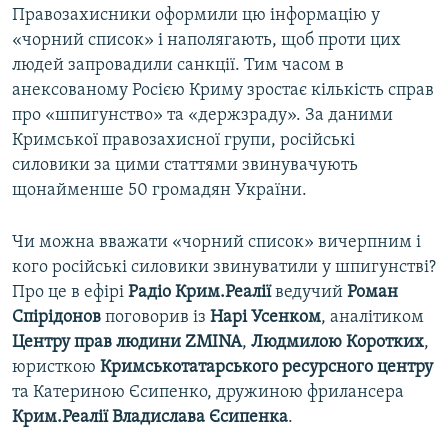
Правозахисники оформили цю інформацію у
«чорний список» і наполягають, щоб проти цих
людей запровадили санкції. Тим часом в
анексованому Росією Криму зростає кількість справ
про «шпигунство» та «держзраду». За даними
Кримської правозахисної групи, російські
силовики за цими статтями звинувачують
щонайменше 50 громадян України.
Чи можна вважати «чорний список» вичерпним і
кого російські силовики звинуватили у шпигунстві?
Про це в ефірі
Радіо Крим.Реалії
ведучий
Роман
Спірідонов
поговорив із
Нарі Усенком
, аналітиком
Центру прав людини ZMINA
,
Людмилою Коротких
,
юристкою
Кримськотатарського ресурсного центру
та Катериною Єсипенко, дружиною фрилансера
Крим.Реалії Владислава Єсипенка
.