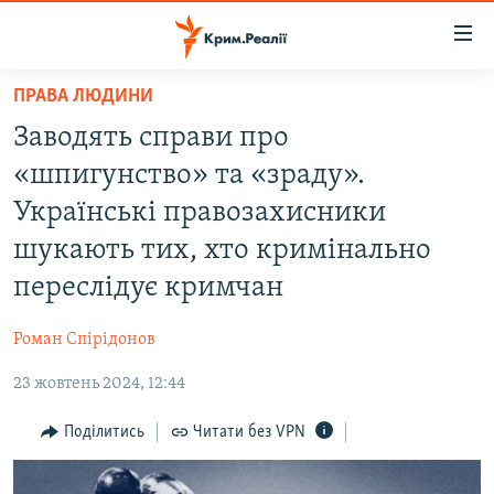
Доступність
посилання
Перейти
ПРАВА ЛЮДИНИ
до
НОВИНИ
Заводять справи про
основного
ВОДА.КРИМ
матеріалу
«шпигунство» та «зраду».
ВІДЕО ТА ФОТО
Перейти
Українські правозахисники
до
ПОЛІТИКА
шукають тих, хто кримінально
основної
БЛОГИ
навігації
переслідує кримчан
Перейти
ПОГЛЯД
до
Роман Спірідонов
ІНТЕРВ'Ю
пошуку
23 жовтень 2024, 12:44
ВСЕ ЗА ДЕНЬ
Поділитись
Читати без VPN
СПЕЦПРОЕКТИ
ЯК ОБІЙТИ БЛОКУВАННЯ
ДЕПОРТАЦІЯ