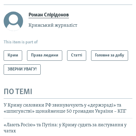
Роман Спірідонов
Кримський журналіст
This item is part of
Крим
Права людини
Статті
Головне за добу
ЗВЕРНИ УВАГУ!
ПО ТЕМІ
У Криму силовики РФ звинувачують у «держзраді» та
«шпигунстві» щонайменше 50 громадян України – КПГ
«Лають Росію» та Путіна: у Криму судять за листування у
чатах