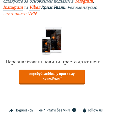
слідкуйте за основними подіями в
Telegram
,
Instagram
та
Viber
Крим.Реалії
. Рекомендуємо
встановити
VPN
.
Персоналізовані новини просто до кишені
спробуй мобільну програму
Крим.Реалії
Поділитись
Читати без VPN
Follow us