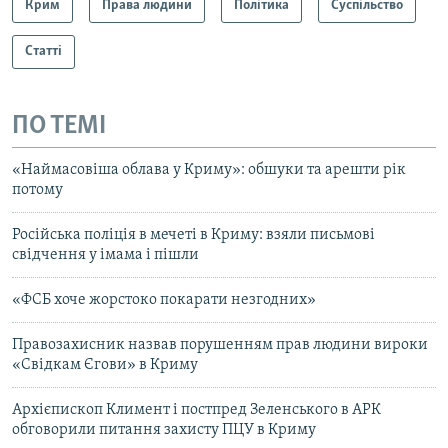
Крим
Права людини
Політика
Суспільство
Статті
ПО ТЕМІ
«Наймасовіша облава у Криму»: обшуки та арешти рік
потому
Російська поліція в мечеті в Криму: взяли письмові
свідчення у імама і пішли
«ФСБ хоче жорстоко покарати незгодних»
Правозахисник назвав порушенням прав людини вироки
«Свідкам Єгови» в Криму
Архієпископ Климент і постпред Зеленського в АРК
обговорили питання захисту ПЦУ в Криму