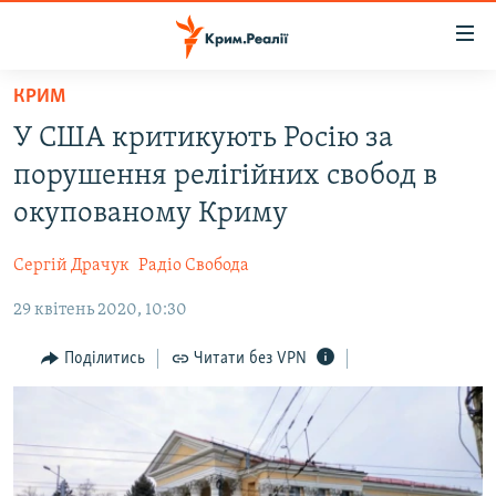
Доступність
посилання
Перейти
КРИМ
до
НОВИНИ
У США критикують Росію за
основного
ВОДА.КРИМ
матеріалу
порушення релігійних свобод в
ВІДЕО ТА ФОТО
Перейти
окупованому Криму
до
ПОЛІТИКА
основної
Сергій Драчук
Радіо Свобода
БЛОГИ
навігації
Перейти
29 квітень 2020, 10:30
ПОГЛЯД
до
ІНТЕРВ'Ю
Поділитись
Читати без VPN
пошуку
ВСЕ ЗА ДЕНЬ
СПЕЦПРОЕКТИ
ЯК ОБІЙТИ БЛОКУВАННЯ
ДЕПОРТАЦІЯ