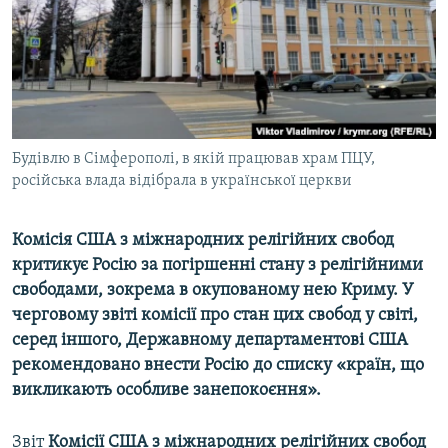
ВІДЕОУРОКИ «ELIFBE»
Русский
СВІДЧЕННЯ ОКУПАЦІЇ
Qırımtatar
УКРАЇНСЬКА ПРОБЛЕМА КРИМУ
ДОЛУЧАЙСЯ!
ІНФОГРАФІКА
Будівлю в Сімферополі, в якій працював храм ПЦУ,
російська влада відібрала в української церкви
Усі сайти RFE/RL
Комісія США з міжнародних релігійних свобод
критикує Росію за погіршенні стану з релігійними
свободами, зокрема в окупованому нею Криму. У
черговому звіті комісії про стан цих свобод у світі,
серед іншого, Державному департаментові США
рекомендовано внести Росію до списку «країн, що
викликають особливе занепокоєння».
Звіт
Комісії США з міжнародних релігійних свобод