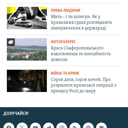
ПРАВА ЛЮДИНИ
Мить – і ти шпигун. Як у
кримських судах розглядають
звинувачення в держзраді
ФОТОГАЛЕРЕЇ
Краса Сімферопольського
водосховища та занедбаність
довкола
ВІЙНА ТА КРИМ
Сорок днів, сорок ночей. Про
результати кримської операції з
примусу Росії до миру
ДОЛУЧАЙСЯ!