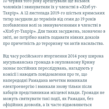
10 червня того року арештували ще вісьмох
чоловіків і звинуватили їх у членстві в «Хізб ут-
Тахрір». А 12 листопада 2019-го шістьох кримських
татар засудили до термінів від семи до 19 років
позбавлення волі за звинуваченнями в членстві в
«Хізб ут-Тахрір». Для таких засуджень, зазначено в
звіті, не потрібно навіть подавати ніяких доказів
про причетність до тероризму чи актів насильства.
Від часу російського вторгнення 2014 року широка
мусульманська громада в окупованому Криму
зазнає постійних переслідувань, нагадують у
комісії і наводять повідомлення про те, що
напередодні Рамадана мечетям вимикали
електроенергію і вмикали знову тільки після
хабарів представникам місцевої влади. Громади не
можуть святкувати такі події, як Рамадан, без
офіційних дозволів, а їх часто відмовляються