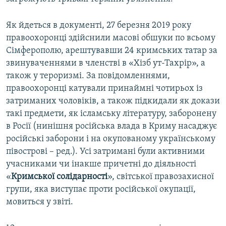
Як йдеться в документі, 27 березня 2019 року
правоохоронці здійснили масові обшуки по всьому
Сімферополю, арештувавши 24 кримських татар за
звинуваченнями в членстві в «Хізб ут-Тахрір», а
також у тероризмі. За повідомленнями,
правоохоронці катували принаймні чотирьох із
затриманих чоловіків, а також підкидали як докази
такі предмети, як ісламську літературу, заборонену
в Росії (нинішня російська влада в Криму насаджує
російські заборони і на окупованому українському
півострові – ред.). Усі затримані були активними
учасниками чи інакше причетні до діяльності
«
Кримської солідарності
», світської правозахисної
групи, яка виступає проти російської окупації,
мовиться у звіті.