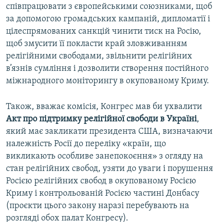
співпрацювати з європейськими союзниками, щоб
за допомогою громадських кампаній, дипломатії і
цілеспрямованих санкцій чинити тиск на Росію,
щоб змусити її покласти край зловживанням
релігійними свободами, звільнити релігійних
в’язнів сумління і дозволити створення постійного
міжнародного моніторингу в окупованому Криму.
Також, вважає комісія, Конгрес мав би ухвалити
Акт про підтримку релігійної свободи в Україні
,
який має закликати президента США, визначаючи
належність Росії до переліку «країн, що
викликають особливе занепокоєння» з огляду на
стан релігійних свобод, узяти до уваги і порушення
Росією релігійних свобод в окупованому Росією
Криму і контрольованій Росією частині Донбасу
(проєкти цього закону наразі перебувають на
розгляді обох палат Конгресу).