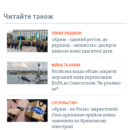
Читайте також
ПРАВА ЛЮДИНИ
«Крим – єдиний регіон, де
українці – меншість»: дискусія
навколо нової пам'ятної дати
ВІЙНА ТА КРИМ
Російська влада обіцяє закрити
морський шлях українським
БпЛА до Севастополя. Чи реально
це?
СУСПІЛЬСТВО
«Крим – не Росія»: маркетплейс
Ozon припинив прийом нових
замовлень на Кримському
півострові