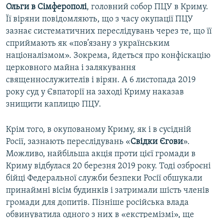
Ольги в Сімферополі
, головний собор ПЦУ в Криму.
Її віряни повідомляють, що з часу окупації ПЦУ
зазнає систематичних переслідувань через те, що її
сприймають як «пов’язану з українським
націоналізмом». Зокрема, йдеться про конфіскацію
церковного майна і залякування
священнослужителів і вірян. А 6 листопада 2019
року суд у Євпаторії на заході Криму наказав
знищити каплицю ПЦУ.
Крім того, в окупованому Криму, як і в сусідній
Росії, зазнають переслідувань «
Свідки Єгови
».
Можливо, найбільша акція проти цієї громади в
Криму відбулася 20 березня 2019 року. Тоді озброєні
бійці Федеральної служби безпеки Росії обшукали
принаймні вісім будинків і затримали шість членів
громади для допитів. Пізніше російська влада
обвинуватила одного з них в «екстремізмі», ще