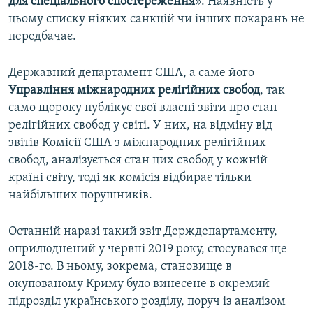
для спеціального спостереження
». Наявність у
цьому списку ніяких санкцій чи інших покарань не
передбачає.
Державний департамент США, а саме його
Управління міжнародних релігійних свобод
, так
само щороку публікує свої власні звіти про стан
релігійних свобод у світі. У них, на відміну від
звітів Комісії США з міжнародних релігійних
свобод, аналізується стан цих свобод у кожній
країні світу, тоді як комісія відбирає тільки
найбільших порушників.
Останній наразі такий звіт Держдепартаменту,
оприлюднений у червні 2019 року, стосувався ще
2018-го. В ньому, зокрема, становище в
окупованому Криму було винесене в окремий
підрозділ українського розділу, поруч із аналізом