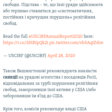
свободи. Підстава – те, що їхні уряди здійснюють
або терпимо ставляться до «систематичних,
постійних і кричущих порушень» релігійних
свобод.
Read the full
#USCIRFAnnualReport2020
here:
https://t.co/2StRIpQk2i
pic.twitter.com/vbSAqiDdov
— USCIRF (@USCIRF)
April 28, 2020
Також Вашингтонові рекомендують накласти
санкції
на урядові агентства і посадовців Росії,
відповідальних за грубі порушення релігійних
свобод, заморозивши їхні активи у США і/або
заборонивши їм в’їзд до США.
Крім того, комісія рекомендує владі США