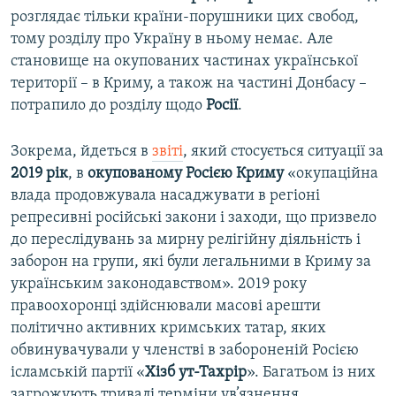
розглядає тільки країни-порушники цих свобод,
тому розділу про Україну в ньому немає. Але
становище на окупованих частинах української
території – в Криму, а також на частині Донбасу –
потрапило до розділу щодо
Росії
.
Зокрема, йдеться в
звіті
, який стосується ситуації за
2019 рік
, в
окупованому Росією Криму
«окупаційна
влада продовжувала насаджувати в регіоні
репресивні російські закони і заходи, що призвело
до переслідувань за мирну релігійну діяльність і
заборон на групи, які були легальними в Криму за
українським законодавством». 2019 року
правоохоронці здійснювали масові арешти
політично активних кримських татар, яких
обвинувачували у членстві в забороненій Росією
ісламській партії «
Хізб ут-Тахрір
». Багатьом із них
загрожують тривалі терміни ув’язнення.