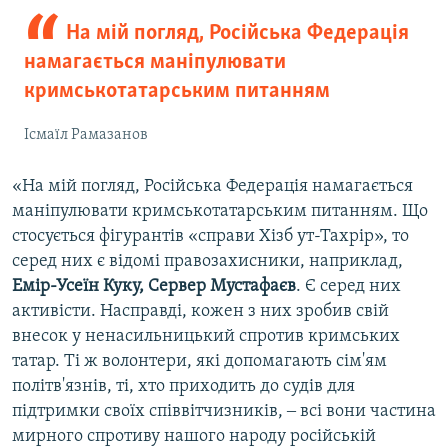
На мій погляд, Російська Федерація
намагається маніпулювати
кримськотатарським питанням
Ісмаїл Рамазанов
«На мій погляд, Російська Федерація намагається
маніпулювати кримськотатарським питанням. Що
стосується фігурантів «справи Хізб ут-Тахрір», то
серед них є відомі правозахисники, наприклад,
Емір-Усеїн Куку, Сервер Мустафаєв
. Є серед них
активісти. Насправді, кожен з них зробив свій
внесок у ненасильницький спротив кримських
татар. Ті ж волонтери, які допомагають сім'ям
політв'язнів, ті, хто приходить до судів для
підтримки своїх співвітчизників, ‒ всі вони частина
мирного спротиву нашого народу російській