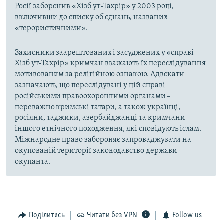
Росії заборонив «Хізб ут-Тахрір» у 2003 році,
включивши до списку об'єднань, названих
«терористичними».
Захисники заарештованих і засуджених у «справі
Хізб ут-Тахрір» кримчан вважають їх переслідування
мотивованим за релігійною ознакою. Адвокати
зазначають, що переслідувані у цій справі
російськими правоохоронними органами –
переважно кримські татари, а також українці,
росіяни, таджики, азербайджанці та кримчани
іншого етнічного походження, які сповідують іслам.
Міжнародне право забороняє запроваджувати на
окупованій території законодавство держави-
окупанта.
Поділитись
Читати без VPN
Follow us