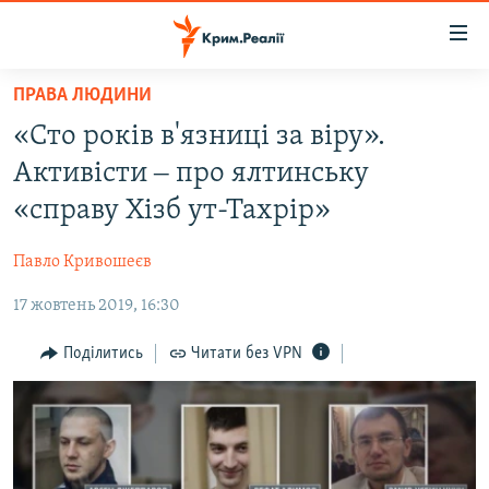
Доступність
посилання
Перейти
ПРАВА ЛЮДИНИ
до
НОВИНИ
«Сто років в'язниці за віру».
основного
ВОДА.КРИМ
матеріалу
Активісти ‒ про ялтинську
ВІДЕО ТА ФОТО
Перейти
«справу Хізб ут-Тахрір»
до
ПОЛІТИКА
основної
Павло Кривошеєв
БЛОГИ
навігації
Перейти
17 жовтень 2019, 16:30
ПОГЛЯД
до
ІНТЕРВ'Ю
Поділитись
Читати без VPN
пошуку
ВСЕ ЗА ДЕНЬ
СПЕЦПРОЕКТИ
ЯК ОБІЙТИ БЛОКУВАННЯ
ДЕПОРТАЦІЯ