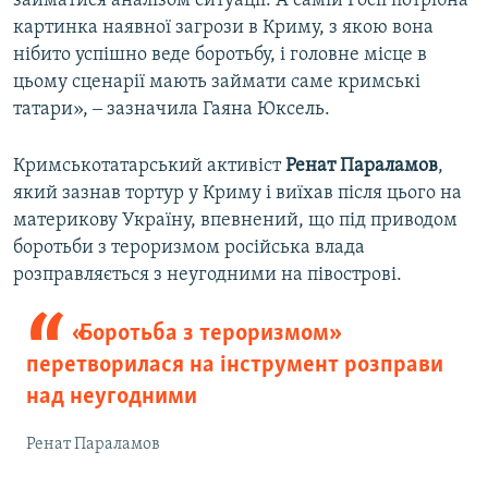
займатися аналізом ситуації. А самій Росії потрібна
картинка наявної загрози в Криму, з якою вона
нібито успішно веде боротьбу, і головне місце в
цьому сценарії мають займати саме кримські
татари», ‒ зазначила Гаяна Юксель.
Кримськотатарський активіст
Ренат Параламов
,
який зазнав тортур у Криму і виїхав після цього на
материкову Україну, впевнений, що під приводом
боротьби з тероризмом російська влада
розправляється з неугодними на півострові.
«Боротьба з тероризмом»
перетворилася на інструмент розправи
над неугодними
Ренат Параламов