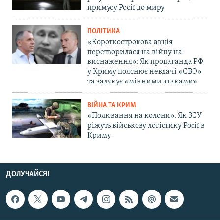
примусу Росії до миру
ПОЛІТИКА
«Короткострокова акція
перетворилася на війну на
виснаження»: Як пропаганда РФ
у Криму пояснює невдачі «СВО»
та залякує «мінними атаками»
ВІЙНА ТА КРИМ
«Полювання на колони». Як ЗСУ
ріжуть військову логістику Росії в
Криму
ДОЛУЧАЙСЯ!