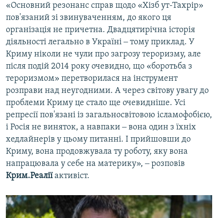
«Основний резонанс справ щодо «Хізб ут-Тахрір»
пов'язаний зі звинуваченням, до якого ця
організація не причетна. Двадцятирічна історія
діяльності легально в Україні ‒ тому приклад. У
Криму ніколи не чули про загрозу тероризму, але
після подій 2014 року очевидно, що «боротьба з
тероризмом» перетворилася на інструмент
розправи над неугодними. А через світову увагу до
проблеми Криму це стало ще очевидніше. Усі
репресії пов'язані із загальносвітовою ісламофобією,
і Росія не виняток, а навпаки ‒ вона один з їхніх
хедлайнерів у цьому питанні. І прийшовши до
Криму, вона продовжувала ту роботу, яку вона
напрацювала у себе на материку», ‒ розповів
Крим.Реалії
активіст.