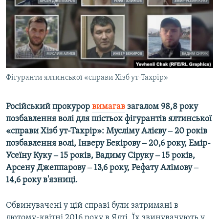
ВІДЕОУРОКИ «ELIFBE»
Русский
СВІДЧЕННЯ ОКУПАЦІЇ
Qırımtatar
УКРАЇНСЬКА ПРОБЛЕМА КРИМУ
ДОЛУЧАЙСЯ!
ІНФОГРАФІКА
Фігуранти ялтинської «справи Хізб ут-Тахрір»
Російський прокурор
вимагав
загалом 98,8 року
Усі сайти RFE/RL
позбавлення волі для шістьох фігурантів ялтинської
«справи Хізб ут-Тахрір»: Мусліму Алієву ‒ 20 років
позбавлення волі, Інверу Бекірову ‒ 20,6 року, Емір-
Усеїну Куку ‒ 15 років, Вадиму Сіруку ‒ 15 років,
Арсену Джеппарову ‒ 13,6 року, Рефату Алімову ‒
14,6 року в'язниці.
Обвинувачені у цій справі були затримані в
лютому-квітні 2016 року в Ялті. Їх звинувачують у