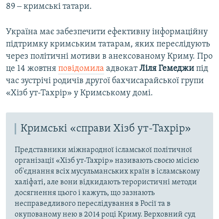
89 ‒ кримські татари.
Україна має забезпечити ефективну інформаційну
підтримку кримським татарам, яких переслідують
через політичні мотиви в анексованому Криму. Про
це 14 жовтня
повідомила
адвокат
Ліля Гемеджи
під
час зустрічі родичів другої бахчисарайської групи
«Хізб ут-Тахрір» у Кримському домі.
Кримські «справи Хізб ут-Тахрір»
Представники міжнародної ісламської політичної
організації «Хізб ут-Тахрір» називають своєю місією
об'єднання всіх мусульманських країн в ісламському
халіфаті, але вони відкидають терористичні методи
досягнення цього і кажуть, що зазнають
несправедливого переслідування в Росії та в
окупованому нею в 2014 році Криму. Верховний суд