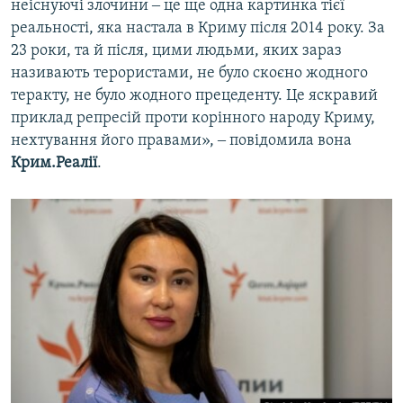
неіснуючі злочини ‒ це ще одна картинка тієї
реальності, яка настала в Криму після 2014 року. За
23 роки, та й після, цими людьми, яких зараз
називають терористами, не було скоєно жодного
теракту, не було жодного прецеденту. Це яскравий
приклад репресій проти корінного народу Криму,
нехтування його правами», ‒ повідомила вона
Крим.Реалії
.