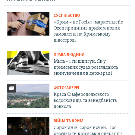
СУСПІЛЬСТВО
«Крим – не Росія»: маркетплейс
Ozon припинив прийом нових
замовлень на Кримському
півострові
ПРАВА ЛЮДИНИ
Мить – і ти шпигун. Як у
кримських судах розглядають
звинувачення в держзраді
ФОТОГАЛЕРЕЇ
Краса Сімферопольського
водосховища та занедбаність
довкола
ВІЙНА ТА КРИМ
Сорок днів, сорок ночей. Про
результати кримської операції з