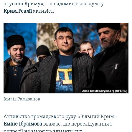
окупації Криму», ‒ повідомив свою думку
Крим.Реалії
активіст.
Ісмаїл Рамазанов
Активістка громадського руху «Вільний Крим»
Еміне Ібраїмова
вважає, що переслідування і
репресії не зможуть зламати дух