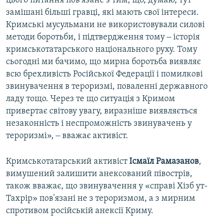
цього питання пов'язане з тим, що, думаю, тут
замішані більші гравці, які мають свої інтереси.
Кримські мусульмани не використовували силові
методи боротьби, і підтвердження тому ‒ історія
кримськотатарського національного руху. Тому
сьогодні ми бачимо, що мирна боротьба виявляє
всю брехливість Російської Федерації і помилкові
звинувачення в тероризмі, поваленні державного
ладу тощо. Через те що ситуація з Кримом
привертає світову увагу, виразніше виявляється
незаконність і неспроможність звинувачень у
тероризмі», ‒ вважає активіст.
Кримськотатарський активіст
Ісмаїл Рамазанов
,
вимушений залишити анексований півострів,
також вважає, що звинувачення у «справі Хізб ут-
Тахрір» пов'язані не з тероризмом, а з мирним
спротивом російській анексії Криму.