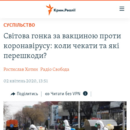
Доступність
посилання
Перейти
СУСПІЛЬСТВО
до
НОВИНИ
Світова гонка за вакциною проти
основного
ВОДА.КРИМ
матеріалу
коронавірусу: коли чекати та які
ВІДЕО ТА ФОТО
Перейти
перешкоди?
до
ПОЛІТИКА
основної
Ростислав Хотин
Радіо Свобода
БЛОГИ
навігації
Перейти
02 квітень 2020, 13:51
ПОГЛЯД
до
ІНТЕРВ'Ю
Поділитись
Читати без VPN
пошуку
ВСЕ ЗА ДЕНЬ
СПЕЦПРОЕКТИ
ЯК ОБІЙТИ БЛОКУВАННЯ
ДЕПОРТАЦІЯ