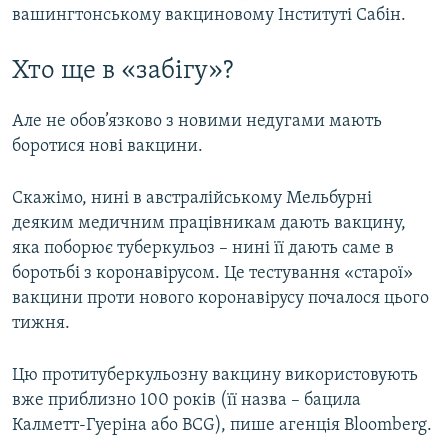
вашингтонському вакциновому Інституті Сабін.
Хто ще в «забігу»?
Але не обов’язково з новими недугами мають
боротися нові вакцини.
Скажімо, нині в австралійському Мельбурні
деяким медичним працівникам дають вакцину,
яка поборює туберкульоз – нині її дають саме в
боротьбі з коронавірусом. Це тестування «старої»
вакцини проти нового коронавірусу почалося цього
тижня.
Цю протитуберкульозну вакцину використовують
вже приблизно 100 років (її назва – бацила
Калметт-Гуеріна або BCG), пише агенція Bloomberg.