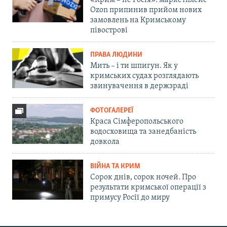
«Крим – не Росія»: маркетплейс
Ozon припинив прийом нових
замовлень на Кримському
півострові
ПРАВА ЛЮДИНИ
Мить – і ти шпигун. Як у
кримських судах розглядають
звинувачення в держзраді
ФОТОГАЛЕРЕЇ
Краса Сімферопольського
водосховища та занедбаність
довкола
ВІЙНА ТА КРИМ
Сорок днів, сорок ночей. Про
результати кримської операції з
примусу Росії до миру