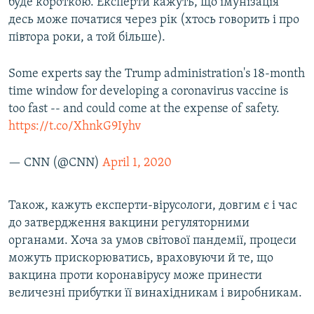
буде короткою. Експерти кажуть, що імунізація
десь може початися через рік (хтось говорить і про
півтора роки, а той більше).
Some experts say the Trump administration's 18-month
time window for developing a coronavirus vaccine is
too fast -- and could come at the expense of safety.
https://t.co/XhnkG9Iyhv
— CNN (@CNN)
April 1, 2020
Також, кажуть експерти-вірусологи, довгим є і час
до затвердження вакцини регуляторними
органами. Хоча за умов світової пандемії, процеси
можуть прискорюватись, враховуючи й те, що
вакцина проти коронавірусу може принести
величезні прибутки її винахідникам і виробникам.