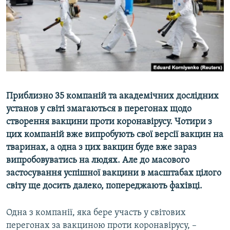
ВІДЕОУРОКИ «ELIFBE»
Русский
СВІДЧЕННЯ ОКУПАЦІЇ
Qırımtatar
УКРАЇНСЬКА ПРОБЛЕМА КРИМУ
ДОЛУЧАЙСЯ!
ІНФОГРАФІКА
Приблизно 35 компаній та академічних дослідних
установ у світі змагаються в перегонах щодо
Усі сайти RFE/RL
створення вакцини проти коронавірусу. Чотири з
цих компаній вже випробують свої версії вакцин на
тваринах, а одна з цих вакцин буде вже зараз
випробовуватись на людях. Але до масового
застосування успішної вакцини в масштабах цілого
світу ще досить далеко, попереджають фахівці.
Одна з компанії, яка бере участь у світових
перегонах за вакциною проти коронавірусу, –