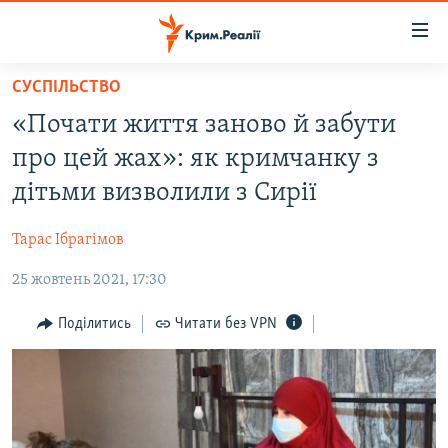
Доступність
посилання
Перейти
СУСПІЛЬСТВО
до
НОВИНИ
«Почати життя заново й забути
основного
ВОДА.КРИМ
матеріалу
про цей жах»: як кримчанку з
ВІДЕО ТА ФОТО
Перейти
дітьми визволили з Сирії
до
ПОЛІТИКА
основної
Тарас Ібрагімов
БЛОГИ
навігації
Перейти
25 жовтень 2021, 17:30
ПОГЛЯД
до
ІНТЕРВ'Ю
Поділитись
Читати без VPN
пошуку
ВСЕ ЗА ДЕНЬ
СПЕЦПРОЕКТИ
ЯК ОБІЙТИ БЛОКУВАННЯ
ДЕПОРТАЦІЯ