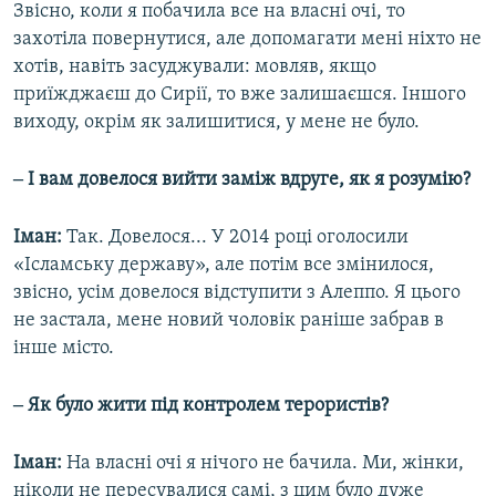
Звісно, коли я побачила все на власні очі, то
захотіла повернутися, але допомагати мені ніхто не
хотів, навіть засуджували: мовляв, якщо
приїжджаєш до Сирії, то вже залишаєшся. Іншого
виходу, окрім як залишитися, у мене не було.
‒ І вам довелося вийти заміж вдруге, як я розумію?
Іман:
Так. Довелося... У 2014 році оголосили
«Ісламську державу», але потім все змінилося,
звісно, усім довелося відступити з Алеппо. Я цього
не застала, мене новий чоловік раніше забрав в
інше місто.
‒ Як було жити під контролем терористів?
Іман:
На власні очі я нічого не бачила. Ми, жінки,
ніколи не пересувалися самі, з цим було дуже