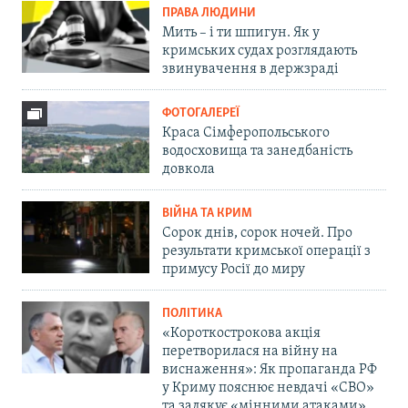
ПРАВА ЛЮДИНИ
Мить – і ти шпигун. Як у
кримських судах розглядають
звинувачення в держзраді
ФОТОГАЛЕРЕЇ
Краса Сімферопольського
водосховища та занедбаність
довкола
ВІЙНА ТА КРИМ
Сорок днів, сорок ночей. Про
результати кримської операції з
примусу Росії до миру
ПОЛІТИКА
«Короткострокова акція
перетворилася на війну на
виснаження»: Як пропаганда РФ
у Криму пояснює невдачі «СВО»
та залякує «мінними атаками»