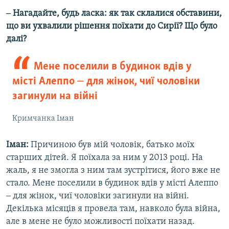
‒ Нагадайте, будь ласка: як так склалися обставини,
що ви ухвалили рішення поїхати до Сирії? Що було
далі?
Мене поселили в будинок вдів у
місті Алеппо ‒ для жінок, чиї чоловіки
загинули на війні
Кримчанка Іман
Іман:
Причиною був мій чоловік, батько моїх
старших дітей. Я поїхала за ним у 2013 році. На
жаль, я не змогла з ним там зустрітися, його вже не
стало. Мене поселили в будинок вдів у місті Алеппо
‒ для жінок, чиї чоловіки загинули на війні.
Декілька місяців я провела там, навколо була війна,
але в мене не було можливості поїхати назад.