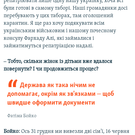
репатріювати лише одну нашу українку, хоча всі
були готові в самому таборі. Наші громадянки досі
перебувають у цих таборах, там оголошений
карантин. Я ще раз хочу подякувати всім
українським військовим і нашому почесному
консулу Фархаду Алі, які займалися і
займатимуться репатріацією надалі.
‒ Тобто, скільки жінок із дітьми вже вдалося
повернути? І чи продовжиться процес?
Держава як така нічим не
допомагає, окрім як зв'язками ‒ щоб
швидше оформити документи
Фатіма Бойко
Бойко:
Ось 31 грудня ми вивезли дві сім'ї, 16 червня