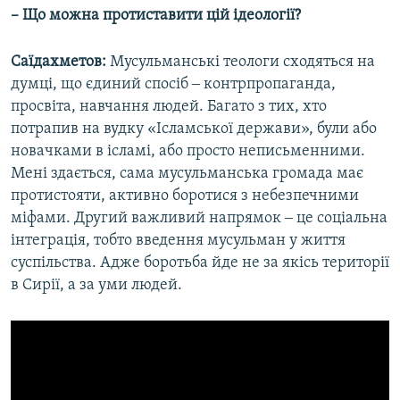
–
Що можна протиставити цій ідеології?
Саїдахметов:
Мусульманські теологи сходяться на
думці, що єдиний спосіб ‒ контрпропаганда,
просвіта, навчання людей. Багато з тих, хто
потрапив на вудку «Ісламської держави», були або
новачками в ісламі, або просто неписьменними.
Мені здається, сама мусульманська громада має
протистояти, активно боротися з небезпечними
міфами. Другий важливий напрямок ‒ це соціальна
інтеграція, тобто введення мусульман у життя
суспільства. Адже боротьба йде не за якісь території
в Сирії, а за уми людей.