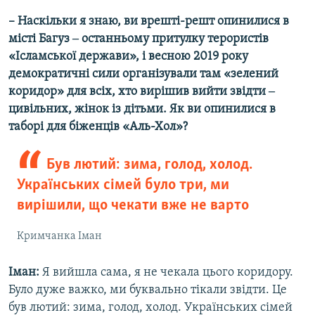
– Наскільки я знаю, ви врешті-решт опинилися в
місті Багуз ‒ останньому притулку терористів
«Ісламської держави», і весною 2019 року
демократичні сили організували там «зелений
коридор» для всіх, хто вирішив вийти звідти ‒
цивільних, жінок із дітьми. Як ви опинилися в
таборі для біженців «Аль-Хол»?
Був лютий: зима, голод, холод.
Українських сімей було три, ми
вирішили, що чекати вже не варто
Кримчанка Іман
Іман:
Я вийшла сама, я не чекала цього коридору.
Було дуже важко, ми буквально тікали звідти. Це
був лютий: зима, голод, холод. Українських сімей