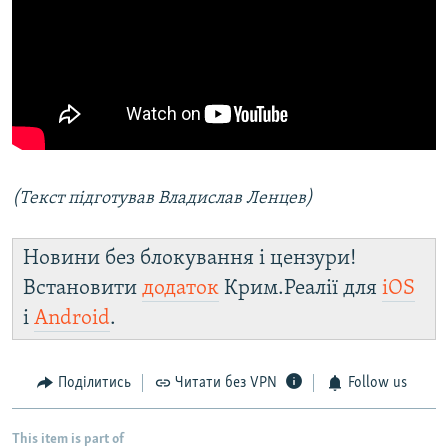
(Текст підготував Владислав Ленцев)
Новини без блокування і цензури!
Встановити
додаток
Крим.Реалії для
iOS
і
Android
.
Поділитись
Читати без VPN
Follow us
This item is part of