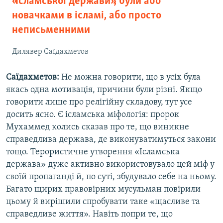
«Ісламської держави», були або
новачками в ісламі, або просто
неписьменними
Дилявер Саїдахметов
Саїдахметов:
Не можна говорити, що в усіх була
якась одна мотивація, причини були різні. Якщо
говорити лише про релігійну складову, тут усе
досить ясно. Є ісламська міфологія: пророк
Мухаммед колись сказав про те, що виникне
справедлива держава, де виконуватимуться закони
тощо. Терористичне утворення «Ісламська
держава» дуже активно використовувало цей міф у
своїй пропаганді й, по суті, збудувало себе на ньому.
Багато щирих правовірних мусульман повірили
цьому й вирішили спробувати таке «щасливе та
справедливе життя». Навіть попри те, що