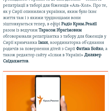
репатріації в таборі для біженців «Аль-Хол». Про те,
як у Сирії опинилися українки, яким було їхнє
життя там і з якими труднощами вони
зіштовхуються тепер, в ефірі
Радіо Крим.Реалії
разом із ведучим
Тарасом Ібрагімовим
обговорювали репатріантка з табору для біженців у
Сирії кримчанка
Іман
, координаторка об'єднання
родичів за повернення дітей з Сирії
Фатіма Бойко
, а
також редактор сайту «Іслам в Україні»
Дилявер
Саїдахметов
.