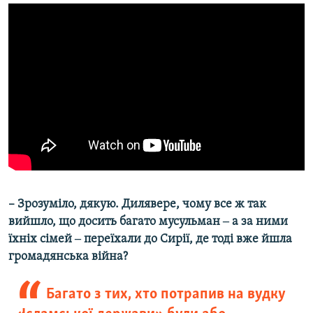
– Зрозуміло, дякую. Дилявере, чому все ж так
вийшло, що досить багато мусульман ‒ а за ними
їхніх сімей ‒ переїхали до Сирії, де тоді вже йшла
громадянська війна?​
Багато з тих, хто потрапив на вудку