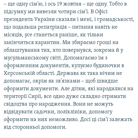
‒ ще одну сім'ю, і ось 19 жовтня ‒ ще одну. Тобто в
підсумку ми вивезли чотири сім'ї. В Офісі
президента України сказали і мені, і громадськості,
що подальша репатріація ‒ питання навіть не
місяців, усе станеться раніше, як тільки
закінчиться карантин. Ми збираємо гроші на
облаштування тих, хто повернувся, зокрема й у
мусульманському світі. Допомагаємо їм з
оформленням документів, купуємо будиночки в
Херсонській області. Держава як така нічим не
допомагає, окрім як зв'язками ‒ щоб швидше
оформити документи. Але дітям, які народилися на
території Сирії, все одно дуже складно отримати
свідоцтва про народження. Вони не можуть
відвідувати садочки, поліклініки, допомогу
оформити на них неможливо. Досі ці сім'ї залежать
від сторонньої допомоги.