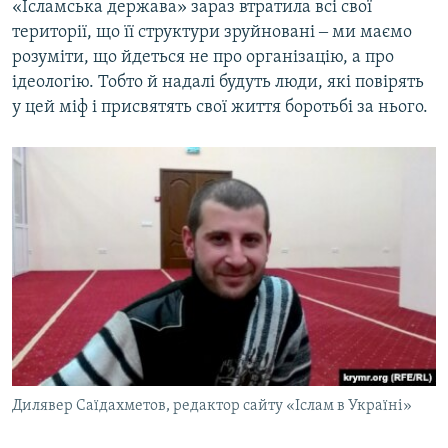
«Ісламська держава» зараз втратила всі свої
території, що її структури зруйновані ‒ ми маємо
розуміти, що йдеться не про організацію, а про
ідеологію. Тобто й надалі будуть люди, які повірять
у цей міф і присвятять свої життя боротьбі за нього.
Дилявер Саїдахметов, редактор сайту «Іслам в Україні»