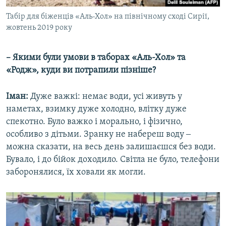
Табір для біженців «Аль-Хол» на північному сході Сирії,
жовтень 2019 року
–
Якими були умови в таборах «Аль-Хол» та
«Родж», куди ви потрапили пізніше?
Іман:
Дуже важкі: немає води, усі живуть у
наметах, взимку дуже холодно, влітку дуже
спекотно. Було важко і морально, і фізично,
особливо з дітьми. Зранку не набереш воду ‒
можна сказати, на весь день залишаєшся без води.
Бувало, і до бійок доходило. Світла не було, телефони
заборонялися, їх ховали як могли.