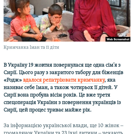
ВІДЕОУРОКИ «ELIFBE»
Русский
СВІДЧЕННЯ ОКУПАЦІЇ
Qırımtatar
УКРАЇНСЬКА ПРОБЛЕМА КРИМУ
ДОЛУЧАЙСЯ!
ІНФОГРАФІКА
Кримчанка Іман та її діти
В Україну 19 жовтня повернулася ще одна сім'я з
Усі сайти RFE/RL
Сирії. Цього разу з закритого табору для біженців
«Родж»
вдалося репатріювати кримчанку
, яка
називає себе Іман, а також чотирьох її дітей. У
Сирії вона пробула вісім років. Це вже третя
спецоперація України з повернення українців із
Сирії, цей процес триває майже рік.
За інформацією української влади, ще 10 жінок ‒
громадянок України та 23 їхні дитини ‒ чекають