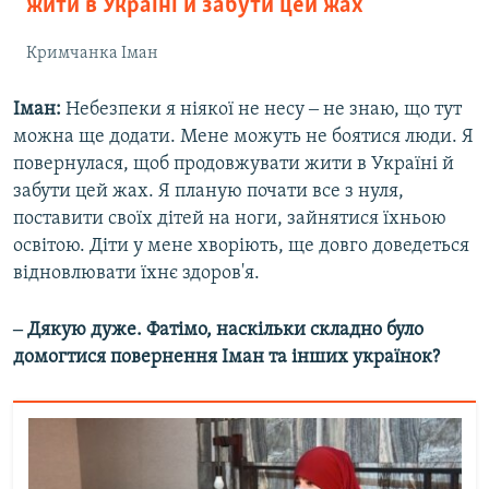
жити в Україні й забути цей жах
Кримчанка Іман
Іман:
Небезпеки я ніякої не несу ‒ не знаю, що тут
можна ще додати. Мене можуть не боятися люди. Я
повернулася, щоб продовжувати жити в Україні й
забути цей жах. Я планую почати все з нуля,
поставити своїх дітей на ноги, зайнятися їхньою
освітою. Діти у мене хворіють, ще довго доведеться
відновлювати їхнє здоров'я.
‒ Дякую дуже. Фатімо, наскільки складно було
домогтися повернення Іман та інших українок?