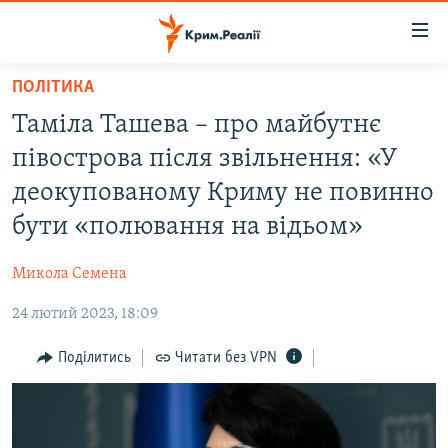
Доступність
посилання
Перейти
ПОЛІТИКА
до
НОВИНИ
Таміла Ташева – про майбутнє
основного
ВОДА.КРИМ
матеріалу
півострова після звільнення: «У
ВІДЕО ТА ФОТО
Перейти
деокупованому Криму не повинно
до
ПОЛІТИКА
бути «полювання на відьом»
основної
БЛОГИ
навігації
Микола Семена
Перейти
ПОГЛЯД
до
24 лютий 2023, 18:09
ІНТЕРВ'Ю
пошуку
ВСЕ ЗА ДЕНЬ
Поділитись
Читати без VPN
СПЕЦПРОЕКТИ
ЯК ОБІЙТИ БЛОКУВАННЯ
ДЕПОРТАЦІЯ