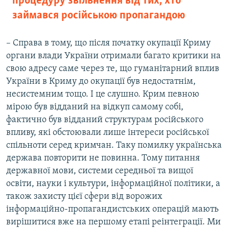
процедуру звільнення від тих, хто
займався російською пропагандою
– Справа в тому, що після початку окупації Криму
органи влади України отримали багато критики на
свою адресу саме через те, що гуманітарний вплив
України в Криму до окупації був недостатнім,
несистемним тощо. І це слушно. Крим певною
мірою був відданий на відкуп самому собі,
фактично був відданий структурам російського
впливу, які обстоювали лише інтереси російської
спільноти серед кримчан. Таку помилку українська
держава повторити не повинна. Тому питання
державної мови, системи середньої та вищої
освіти, науки і культури, інформаційної політики, а
також захисту цієї сфери від ворожих
інформаційно-пропагандистських операцій мають
вирішитися вже на першому етапі реінтеграції. Ми