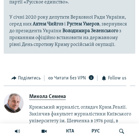
партії «Русское единство».
У січні 2020 року депутати Верховної Ради України,
серед них
Ахтем Чийгоз
і
Рустем Умеров
, звернулися
до президента України
Володимира Зеленського
з
проханням офіційно встановити на державному
рівні День спротиву Криму російській окупації.
Поділитись
Читати без VPN
Follow us
Микола Семена
Кримський журналіст, оглядач Крим.Реалії.
Закінчив факультет журналістики Київського
університету ім. Шевченка в 1976 році, в
українській журналістиці – понад 50 років.
КТА
РУС
Працював у ЗМІ Чернігівської, Запорізької