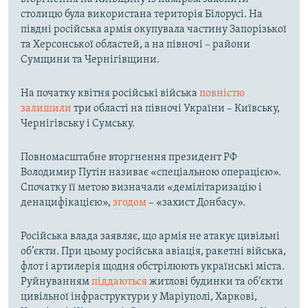
столицю була використана територія Білорусі. На
півдні російська армія окупувала частину Запорізької
та Херсонської областей, а на півночі – райони
Сумщини та Чернігівщини.
На початку квітня російські війська
повністю
залишили
три області на півночі України – Київську,
Чернігівську і Сумську.
Повномасштабне вторгнення президент РФ
Володимир Путін називає «спеціальною операцією».
Спочатку її метою визначали «демілітаризацію і
денацифікацією»,
згодом
– «захист Донбасу».
Російська влада заявляє, що армія не атакує цивільні
об’єкти. При цьому російська авіація, ракетні війська,
флот і артилерія щодня обстрілюють українські міста.
Руйнуванням
піддаються
житлові будинки та об’єкти
цивільної інфраструктури у Маріуполі, Харкові,