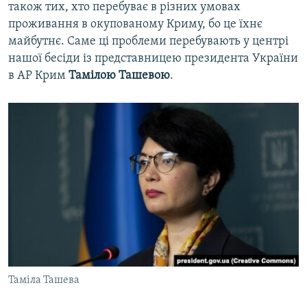
також тих, хто перебуває в різних умовах
проживання в окупованому Криму, бо це їхнє
майбутнє. Саме ці проблеми перебувають у центрі
нашої бесіди із представницею президента України
в АР Крим
Тамілою Ташевою
.
Таміла Ташева