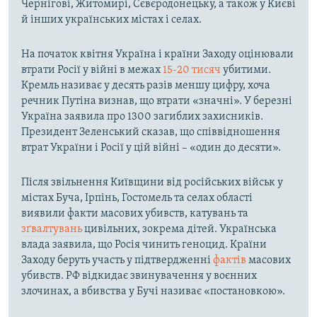
Чернігові, Житомирі, Сєвєродонецьку, а також у Києві
й інших українських містах і селах.
На початок квітня Україна і країни Заходу оцінювали
втрати Росії у війні в межах
15-20 тисяч
убитими.
Кремль називає у десять разів меншу цифру, хоча
речник Путіна визнав, що втрати «значні». У березні
Україна заявила про 1300 загиблих захисників.
Президент Зеленський сказав, що співвідношення
втрат України і Росії у цій війні – «один до десяти».
Після звільнення Київщини від російських військ у
містах Буча, Ірпінь, Гостомель та селах області
виявили факти масових убивств, катувань та
зґвалтувань
цивільних, зокрема дітей. Українська
влада заявила, що Росія чинить геноцид. Країни
Заходу беруть участь у підтвердженні
фактів
масових
убивств. РФ відкидає звинувачення у воєнних
злочинах, а вбивства у Бучі називає «постановкою».