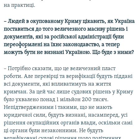
на практиці.
– Людей в окупованому Криму цікавить, як Україна
поставиться до того величезного масиву рішень і
документів, які за російської адміністрації були
переоформлені на їхнє законодавство, а тепер
можуть бути не визнані Україною. Що буде з ними?
– Потрібно сказати, що це величезний пласт
роботи. Але перевірці та верифікації будуть піддані
всі документи, які впливатимуть на життя
кримчан. За цей час лише судових рішень у Криму
було ухвалено понад 1 мільйон 200 тисяч.
Непідтвердженими і такими, що не мають
юридичної сили, будуть визнані, насамперед, усі
рішення окупаційних органів влади, оскільки самі
ці органи були незаконними. Не будуть
верифіковані судові рішення щодо політичних