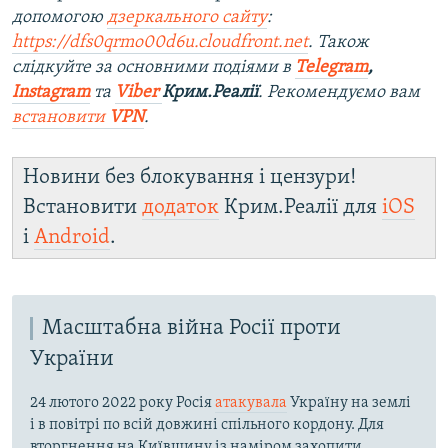
допомогою
дзеркального сайту
:
https://dfs0qrmo00d6u.cloudfront.net
. Також
слідкуйте за основними подіями в
Telegram
,
Instagram
та
Viber
Крим.Реалії
. Ре
комендуємо вам
встановити
VPN
.
Новини без блокування і цензури!
Встановити
додаток
Крим.Реалії для
iOS
і
Android
.
Масштабна війна Росії проти
України
24 лютого 2022 року Росія
атакувала
Україну на землі
і в повітрі по всій довжині спільного кордону. Для
вторгнення на Київщину із наміром захопити