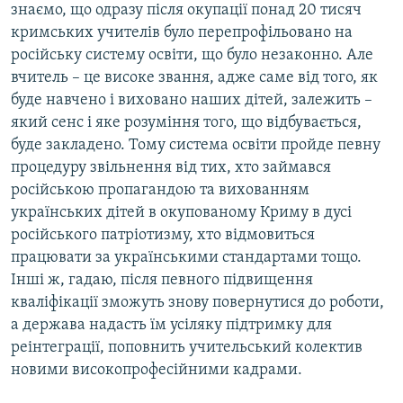
знаємо, що одразу після окупації понад 20 тисяч
кримських учителів було перепрофільовано на
російську систему освіти, що було незаконно. Але
вчитель – це високе звання, адже саме від того, як
буде навчено і виховано наших дітей, залежить –
який сенс і яке розуміння того, що відбувається,
буде закладено. Тому система освіти пройде певну
процедуру звільнення від тих, хто займався
російською пропагандою та вихованням
українських дітей в окупованому Криму в дусі
російського патріотизму, хто відмовиться
працювати за українськими стандартами тощо.
Інші ж, гадаю, після певного підвищення
кваліфікації зможуть знову повернутися до роботи,
а держава надасть їм усіляку підтримку для
реінтеграції, поповнить учительський колектив
новими високопрофесійними кадрами.