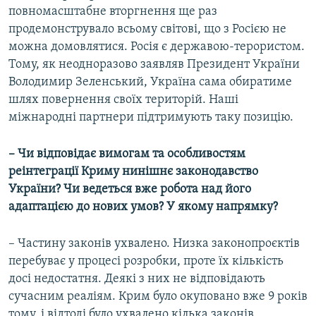
повномасштабне вторгнення ще раз
продемонструвало всьому світові, що з Росією не
можна домовлятися. Росія є державою-терористом.
Тому, як неодноразово заявляв Президент України
Володимир Зеленський, Україна сама обиратиме
шлях повернення своїх територій. Наші
міжнародні партнери підтримують таку позицію.
– Чи відповідає вимогам та особливостям
реінтеграції Криму нинішнє законодавство
України? Чи ведеться вже робота над його
адаптацією до нових умов? У якому напрямку?
– Частину законів ухвалено. Низка законопроєктів
перебуває у процесі розробки, проте їх кількість
досі недостатня. Деякі з них не відповідають
сучасним реаліям. Крим було окуповано вже 9 років
тому, і відтоді було ухвалено кілька законів,