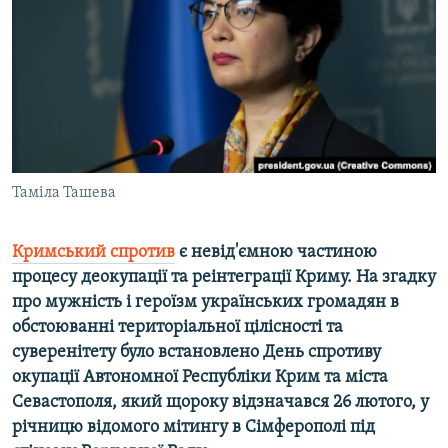
ВІДЕОУРОКИ «ELIFBE»
Русский
СВІДЧЕННЯ ОКУПАЦІЇ
Qırımtatar
УКРАЇНСЬКА ПРОБЛЕМА КРИМУ
ДОЛУЧАЙСЯ!
ІНФОГРАФІКА
Таміла Ташева
Усі сайти RFE/RL
Кримський спротив
є невід'ємною частиною
процесу деокупації та реінтеграції Криму. На згадку
про мужність і героїзм українських громадян в
обстоюванні територіальної цілісності та
суверенітету було встановлено День спротиву
окупації Автономної Республіки Крим та міста
Севастополя, який щороку відзначався 26 лютого, у
річницю відомого мітингу в Сімферополі під